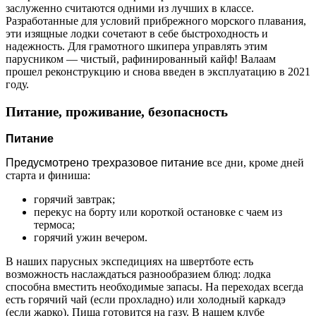
заслуженно считаются одними из лучших в классе.
Разработанные для условий прибрежного морского плавания,
эти изящные лодки сочетают в себе быстроходность и
надежность. Для грамотного шкипера управлять этим
парусником — чистый, рафинированный кайф! Валаам
прошел реконструкцию и снова введен в эксплуатацию в 2021
году.
Питание, проживание, безопасность
Питание
Предусмотрено трехразовое питание
все дни, кроме дней
старта и финиша:
горячий завтрак;
перекус на борту или короткой остановке с чаем из
термоса;
горячий ужин вечером.
В наших парусных экспедициях на швертботе есть
возможность наслаждаться разнообразием блюд: лодка
способна вместить необходимые запасы. На переходах всегда
есть горячий чай (если прохладно) или холодный каркадэ
(если жарко). Пища готовится на газу. В нашем клубе