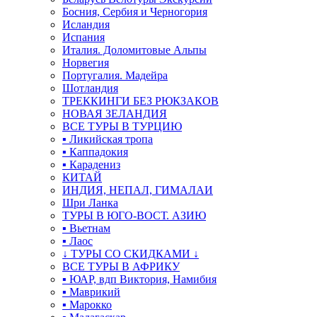
Босния, Сербия и Черногория
Исландия
Испания
Италия. Доломитовые Альпы
Норвегия
Португалия. Мадейра
Шотландия
ТРЕККИНГИ БЕЗ РЮКЗАКОВ
НОВАЯ ЗЕЛАНДИЯ
ВСЕ ТУРЫ В ТУРЦИЮ
▪ Ликийская тропа
▪ Каппадокия
▪ Карадениз
КИТАЙ
ИНДИЯ, НЕПАЛ, ГИМАЛАИ
Шри Ланка
ТУРЫ В ЮГО-ВОСТ. АЗИЮ
▪ Вьетнам
▪ Лаос
↓ ТУРЫ СО СКИДКАМИ ↓
ВСЕ ТУРЫ В АФРИКУ
▪ ЮАР, вдп Виктория, Намибия
▪ Маврикий
▪ Марокко