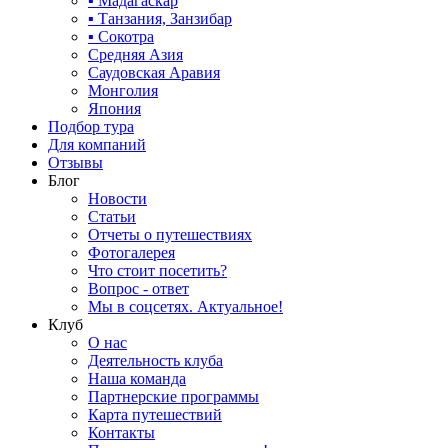
▪ Мадагаскар
▪ Танзания, Занзибар
▪ Сокотра
Средняя Азия
Саудовская Аравия
Монголия
Япония
Подбор тура
Для компаний
Отзывы
Блог
Новости
Статьи
Отчеты о путешествиях
Фотогалерея
Что стоит посетить?
Вопрос - ответ
Мы в соцсетях. Актуальное!
Клуб
О нас
Деятельность клуба
Наша команда
Партнерские программы
Карта путешествий
Контакты