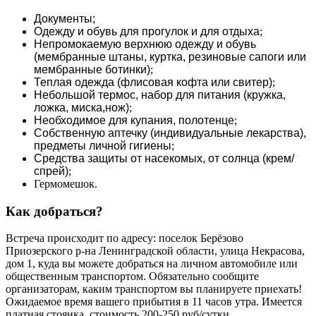
Документы;
Одежду и обувь для прогулок и для отдыха
;
Непромокаемую верхнюю одежду и обувь
(мембранные штаны, куртка, резиновые сапоги или
мембранные ботинки)
;
Теплая одежда (флисовая кофта или свитер)
;
Небольшой термос, набор для питания (кружка,
ложка, миска,нож)
;
Необходимое для купания, полотенце
;
Собственную аптечку (индивидуальные лекарства),
предметы личной гигиены
;
Средства защиты от насекомых, от солнца (крем/
спрей)
;
Гермомешок.
Как добраться?
Встреча происходит по адресу: поселок Берёзово
Приозерского р-на Ленинградской области, улица Некрасова,
дом 1, куда вы можете добраться на личном автомобиле или
общественным транспортом. Обязательно сообщите
организаторам, каким транспортом вы планируете приехать!
Ожидаемое время вашего прибытия в 11 часов утра. Имеется
платная стоянка, стоимость 200-250 руб/сутки.