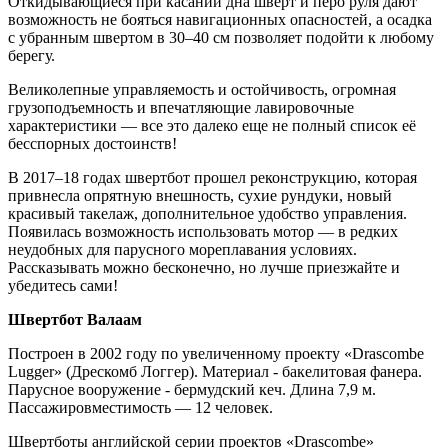
Откидывающиеся при касании дна шверт и перо руля дают
возможность не бояться навигационных опасностей, а осадка
с убранным швертом в 30–40 см позволяет подойти к любому
берегу.
Великолепные управляемость и остойчивость, огромная
грузоподъемность и впечатляющие лавировочные
характеристики — все это далеко еще не полный список её
бесспорных достоинств!
В 2017–18 годах швертбот прошел реконструкцию, которая
привнесла опрятную внешность, сухие рундуки, новый
красивый такелаж, дополнительное удобство управления.
Появилась возможность использовать мотор — в редких
неудобных для парусного мореплавания условиях.
Рассказывать можно бесконечно, но лучше приезжайте и
убедитесь сами!
Швертбот Валаам
Построен в 2002 году по увеличенному проекту «Drascombe
Lugger» (Дрескомб Логгер). Материал - бакелитовая фанера.
Парусное вооружение - бермудский кеч. Длина 7,9 м.
Пассажировместимость — 12 человек.
Швертботы английской серии проектов «Drascombe»