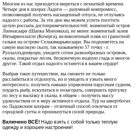
Многим из нас приходится мириться с нехваткой времени.
Четыре дня в шхерах Ладоги — разумный компромисс,
позволяющий получить насыщенный отпуск, не отлучаясь
надолго с работы. За эти дни мы можем успеть посетить
целую россыпь достопримечательностей: знаменитый остров
Линнасаари (Шапка Мономаха), не менее знаменитый залив
Иятьярвенлахти (Кочерга), великолепный пляж из гранитной
гальки на острове Селькямарьянсаари. Вы подниметесь на
самую высокую скалу, так называемую 57 точку - г.
Руллаллхденвуори, увидите сотни разнообразных островов,
скалы, покрытые лесом, бесконечную водную гладь и многое
другое. Такой отдых надолго останется в вашем сердце!
Выбрав такое путешествие, вы сможете не только
расслабиться и отдохнуть, но и увидеть и узнать много
интересного, получить навыки управления парусным судном,
поудить рыбу, искупаться и позагорать, совершить прогулку
по лесу и вылазку в скалы, в общем – получить массу
удовольствия от в меру активного отдыха. Тур на швертботах
по Ладожским шхерам – отличный способ отвлечься от
городской суеты и проникнуться силой природы.
Включено ВСЁ!
Надо взять с собой только теплую
одежду и хорошее настроение!