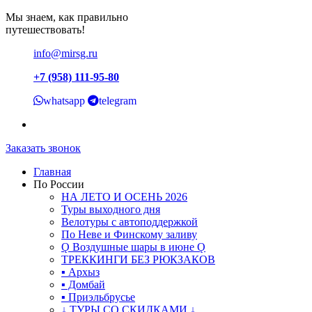
Мы знаем, как правильно
путешествовать!
info@mirsg.ru
+7 (958) 111-95-80
whatsapp
telegram
Заказать звонок
Главная
По России
НА ЛЕТО И ОСЕНЬ 2026
Туры выходного дня
Велотуры с автоподдержкой
По Неве и Финскому заливу
Ǫ Воздушные шары в июне Ǫ
ТРЕККИНГИ БЕЗ РЮКЗАКОВ
▪ Архыз
▪ Домбай
▪ Приэльбрусье
↓ ТУРЫ СО СКИДКАМИ ↓