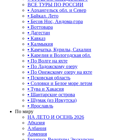
ВСЕ ТУРЫ ПО РОССИИ
▪ Архангельск обл. и Север
▪ Байкал. Лето
▪ Бесов Нос, Андома-гора
▪ Воттовара
▪ Дагестан
▪ Кавказ
▪ Калмыкия
▪ Камчатка, Курилы, Сахалин
▪ Карелия и Вологодская обл.
▪ По Волге на яхте
▪ По Ладожскому озеру
▪ По Онежскому озеру на яхте
▪ Псковская область
▪ Соловки и Белое море летом
▪ Тува и Хакасия
▪ Шантарские острова
▪ Шумак (из Иркутска)
▪ Ярославль
По миру
НА ЛЕТО И ОСЕНЬ 2026
Абхазия
Албания
Армения
Беларусь Велотуры Экскурсии