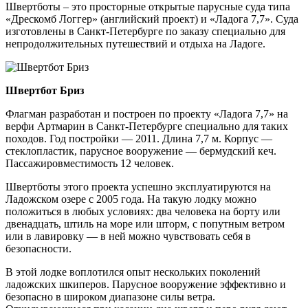
Швертботы – это просторные открытые парусные суда типа
«Дрескомб Логгер» (английский проект) и «Ладога 7,7». Суда
изготовлены в Санкт-Петербурге по заказу специально для
непродолжительных путешествий и отдыха на Ладоге.
Швертбот Бриз
Флагман разработан и построен по проекту «Ладога 7,7» на
верфи Артмарин в Санкт-Петербурге специально для таких
походов. Год постройки — 2011. Длина 7,7 м. Корпус —
стеклопластик, парусное вооружение — бермудский кеч.
Пассажировместимость 12 человек.
Швертботы этого проекта успешно эксплуатируются на
Ладожском озере с 2005 года. На такую лодку можно
положиться в любых условиях: два человека на борту или
двенадцать, штиль на море или шторм, с попутным ветром
или в лавировку — в ней можно чувствовать себя в
безопасности.
В этой лодке воплотился опыт нескольких поколений
ладожских шкиперов. Парусное вооружение эффективно и
безопасно в широком диапазоне силы ветра.