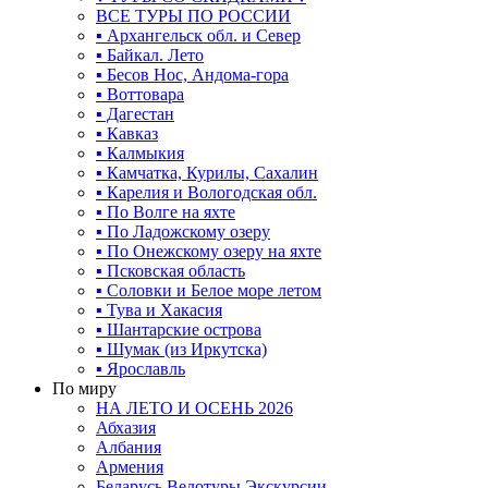
ВСЕ ТУРЫ ПО РОССИИ
▪ Архангельск обл. и Север
▪ Байкал. Лето
▪ Бесов Нос, Андома-гора
▪ Воттовара
▪ Дагестан
▪ Кавказ
▪ Калмыкия
▪ Камчатка, Курилы, Сахалин
▪ Карелия и Вологодская обл.
▪ По Волге на яхте
▪ По Ладожскому озеру
▪ По Онежскому озеру на яхте
▪ Псковская область
▪ Соловки и Белое море летом
▪ Тува и Хакасия
▪ Шантарские острова
▪ Шумак (из Иркутска)
▪ Ярославль
По миру
НА ЛЕТО И ОСЕНЬ 2026
Абхазия
Албания
Армения
Беларусь Велотуры Экскурсии