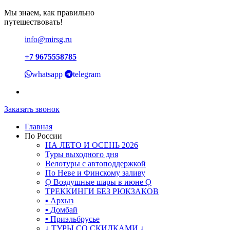
Мы знаем, как правильно
путешествовать!
info@mirsg.ru
+7 9675558785
whatsapp
telegram
Заказать звонок
Главная
По России
НА ЛЕТО И ОСЕНЬ 2026
Туры выходного дня
Велотуры с автоподдержкой
По Неве и Финскому заливу
Ǫ Воздушные шары в июне Ǫ
ТРЕККИНГИ БЕЗ РЮКЗАКОВ
▪ Архыз
▪ Домбай
▪ Приэльбрусье
↓ ТУРЫ СО СКИДКАМИ ↓