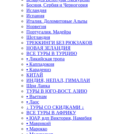
Босния, Сербия и Черногория
Исландия
Испания
Италия. Доломитовые Альпы
Норвегия
Португалия. Мадейра
Шотландия
ТРЕККИНГИ БЕЗ РЮКЗАКОВ
НОВАЯ ЗЕЛАНДИЯ
ВСЕ ТУРЫ В ТУРЦИЮ
▪ Ликийская тропа
▪ Каппадокия
▪ Карадениз
КИТАЙ
ИНДИЯ, НЕПАЛ, ГИМАЛАИ
Шри Ланка
ТУРЫ В ЮГО-ВОСТ. АЗИЮ
▪ Вьетнам
▪ Лаос
↓ ТУРЫ СО СКИДКАМИ ↓
ВСЕ ТУРЫ В АФРИКУ
▪ ЮАР, вдп Виктория, Намибия
▪ Маврикий
▪ Марокко