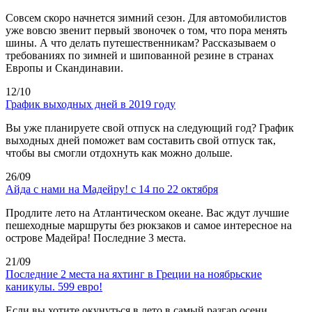
Совсем скоро начнется зимний сезон. Для автомобилистов
уже вовсю звенит первый звоночек о том, что пора менять
шины. А что делать путешественникам? Рассказываем о
требованиях по зимней и шипованной резине в странах
Европы и Скандинавии.
12/10
График выходных дней в 2019 году
Вы уже планируете свой отпуск на следующий год? График
выходных дней поможет вам составить свой отпуск так,
чтобы вы смогли отдохнуть как можно дольше.
26/09
Айда с нами на Мадейру! с 14 по 22 октября
Продлите лето на Атлантическом океане. Вас ждут лучшие
пешеходные маршруты без рюкзаков и самое интересное на
острове Мадейра! Последние 3 места.
21/09
Последние 2 места на яхтинг в Греции на ноябрьские
каникулы. 599 евро!
Если вы хотите окунуться в лето в самый разгар осени,