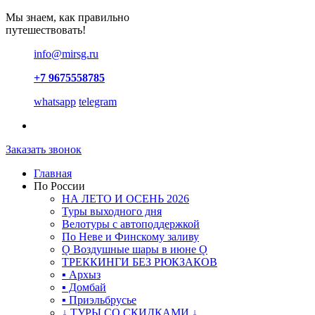
Мы знаем, как правильно
путешествовать!
info@mirsg.ru
+7 9675558785
whatsapp
telegram
Заказать звонок
Главная
По России
НА ЛЕТО И ОСЕНЬ 2026
Туры выходного дня
Велотуры с автоподдержкой
По Неве и Финскому заливу
Ǫ Воздушные шары в июне Ǫ
ТРЕККИНГИ БЕЗ РЮКЗАКОВ
▪ Архыз
▪ Домбай
▪ Приэльбрусье
↓ ТУРЫ СО СКИДКАМИ ↓