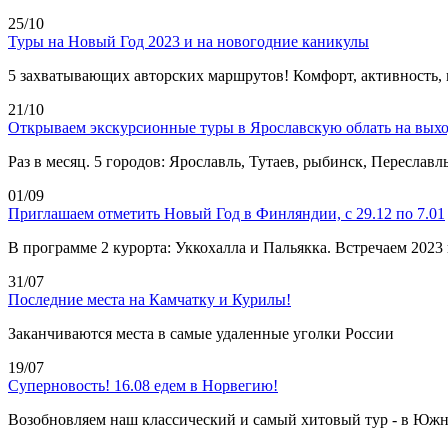
25/10
Туры на Новый Год 2023 и на новогодние каникулы
5 захватывающих авторских маршрутов! Комфорт, активность,
21/10
Открываем экскурсионные туры в Ярославскую облать на вых
Раз в месяц. 5 городов: Ярославль, Тутаев, рыбинск, Переславл
01/09
Приглашаем отметить Новый Год в Финляндии, с 29.12 по 7.01
В программе 2 курорта: Уккохалла и Пальякка. Встречаем 2023 
31/07
Последние места на Камчатку и Курилы!
Заканчиваются места в самые удаленные уголки России
19/07
Суперновость! 16.08 едем в Норвегию!
Возобновляем наш классический и самый хитовый тур - в Южн