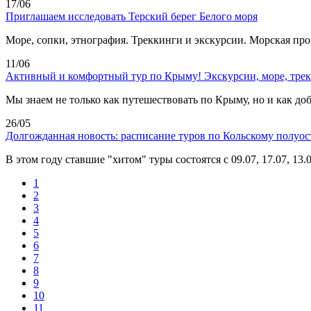
17/06
Приглашаем исследовать Терский берег Белого моря
Море, сопки, этнография. Треккинги и экскурсии. Морская прогу
11/06
Активный и комфортный тур по Крыму! Экскурсии, море, тре
Мы знаем не только как путешествовать по Крыму, но и как добра
26/05
Долгожданная новость: расписание туров по Кольскому полуост
В этом году ставшие "хитом" туры состоятся с 09.07, 17.07, 13.0
1
2
3
4
5
6
7
8
9
10
11