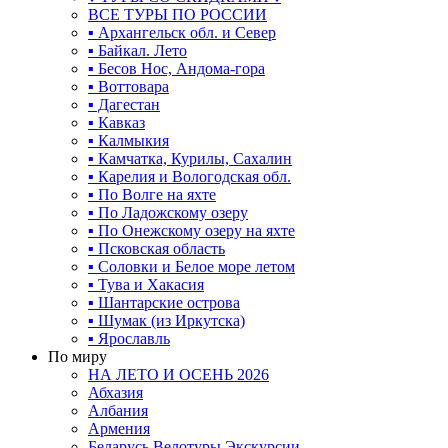
ВСЕ ТУРЫ ПО РОССИИ
▪ Архангельск обл. и Север
▪ Байкал. Лето
▪ Бесов Нос, Андома-гора
▪ Воттовара
▪ Дагестан
▪ Кавказ
▪ Калмыкия
▪ Камчатка, Курилы, Сахалин
▪ Карелия и Вологодская обл.
▪ По Волге на яхте
▪ По Ладожскому озеру
▪ По Онежскому озеру на яхте
▪ Псковская область
▪ Соловки и Белое море летом
▪ Тува и Хакасия
▪ Шантарские острова
▪ Шумак (из Иркутска)
▪ Ярославль
По миру
НА ЛЕТО И ОСЕНЬ 2026
Абхазия
Албания
Армения
Беларусь Велотуры Экскурсии