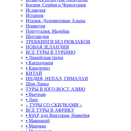
Босния, Сербия и Черногория
Исландия
Испания
Италия. Доломитовые Альпы
Норвегия
Португалия. Мадейра
Шотландия
ТРЕККИНГИ БЕЗ РЮКЗАКОВ
НОВАЯ ЗЕЛАНДИЯ
ВСЕ ТУРЫ В ТУРЦИЮ
▪ Ликийская тропа
▪ Каппадокия
▪ Карадениз
КИТАЙ
ИНДИЯ, НЕПАЛ, ГИМАЛАИ
Шри Ланка
ТУРЫ В ЮГО-ВОСТ. АЗИЮ
▪ Вьетнам
▪ Лаос
↓ ТУРЫ СО СКИДКАМИ ↓
ВСЕ ТУРЫ В АФРИКУ
▪ ЮАР, вдп Виктория, Намибия
▪ Маврикий
▪ Марокко