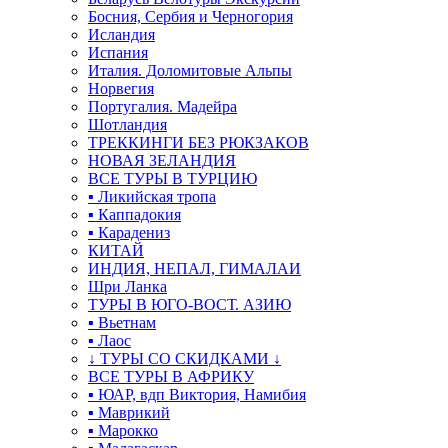
Босния, Сербия и Черногория
Исландия
Испания
Италия. Доломитовые Альпы
Норвегия
Португалия. Мадейра
Шотландия
ТРЕККИНГИ БЕЗ РЮКЗАКОВ
НОВАЯ ЗЕЛАНДИЯ
ВСЕ ТУРЫ В ТУРЦИЮ
▪ Ликийская тропа
▪ Каппадокия
▪ Карадениз
КИТАЙ
ИНДИЯ, НЕПАЛ, ГИМАЛАИ
Шри Ланка
ТУРЫ В ЮГО-ВОСТ. АЗИЮ
▪ Вьетнам
▪ Лаос
↓ ТУРЫ СО СКИДКАМИ ↓
ВСЕ ТУРЫ В АФРИКУ
▪ ЮАР, вдп Виктория, Намибия
▪ Маврикий
▪ Марокко