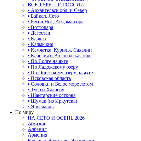
ВСЕ ТУРЫ ПО РОССИИ
▪ Архангельск обл. и Север
▪ Байкал. Лето
▪ Бесов Нос, Андома-гора
▪ Воттовара
▪ Дагестан
▪ Кавказ
▪ Калмыкия
▪ Камчатка, Курилы, Сахалин
▪ Карелия и Вологодская обл.
▪ По Волге на яхте
▪ По Ладожскому озеру
▪ По Онежскому озеру на яхте
▪ Псковская область
▪ Соловки и Белое море летом
▪ Тува и Хакасия
▪ Шантарские острова
▪ Шумак (из Иркутска)
▪ Ярославль
По миру
НА ЛЕТО И ОСЕНЬ 2026
Абхазия
Албания
Армения
Беларусь Велотуры Экскурсии