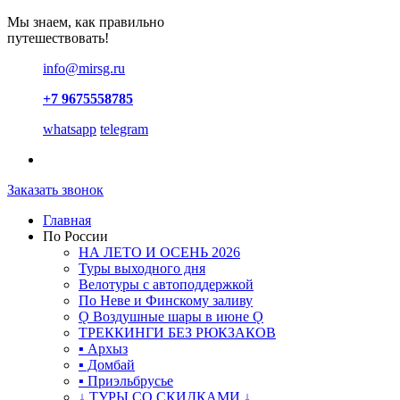
Мы знаем, как правильно
путешествовать!
info@mirsg.ru
+7 9675558785
whatsapp
telegram
Заказать звонок
Главная
По России
НА ЛЕТО И ОСЕНЬ 2026
Туры выходного дня
Велотуры с автоподдержкой
По Неве и Финскому заливу
Ǫ Воздушные шары в июне Ǫ
ТРЕККИНГИ БЕЗ РЮКЗАКОВ
▪ Архыз
▪ Домбай
▪ Приэльбрусье
↓ ТУРЫ СО СКИДКАМИ ↓