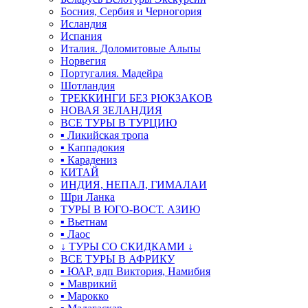
Босния, Сербия и Черногория
Исландия
Испания
Италия. Доломитовые Альпы
Норвегия
Португалия. Мадейра
Шотландия
ТРЕККИНГИ БЕЗ РЮКЗАКОВ
НОВАЯ ЗЕЛАНДИЯ
ВСЕ ТУРЫ В ТУРЦИЮ
▪ Ликийская тропа
▪ Каппадокия
▪ Карадениз
КИТАЙ
ИНДИЯ, НЕПАЛ, ГИМАЛАИ
Шри Ланка
ТУРЫ В ЮГО-ВОСТ. АЗИЮ
▪ Вьетнам
▪ Лаос
↓ ТУРЫ СО СКИДКАМИ ↓
ВСЕ ТУРЫ В АФРИКУ
▪ ЮАР, вдп Виктория, Намибия
▪ Маврикий
▪ Марокко