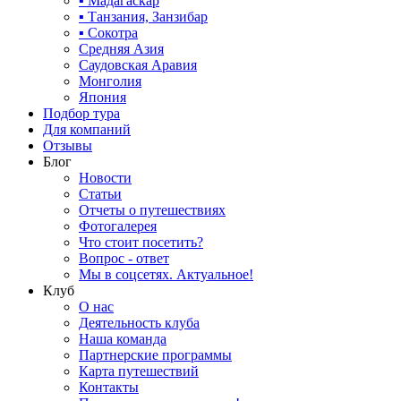
▪ Мадагаскар
▪ Танзания, Занзибар
▪ Сокотра
Средняя Азия
Саудовская Аравия
Монголия
Япония
Подбор тура
Для компаний
Отзывы
Блог
Новости
Статьи
Отчеты о путешествиях
Фотогалерея
Что стоит посетить?
Вопрос - ответ
Мы в соцсетях. Актуальное!
Клуб
О нас
Деятельность клуба
Наша команда
Партнерские программы
Карта путешествий
Контакты