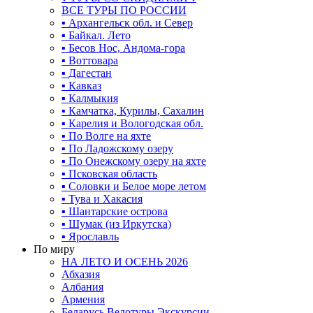
ВСЕ ТУРЫ ПО РОССИИ
▪ Архангельск обл. и Север
▪ Байкал. Лето
▪ Бесов Нос, Андома-гора
▪ Воттовара
▪ Дагестан
▪ Кавказ
▪ Калмыкия
▪ Камчатка, Курилы, Сахалин
▪ Карелия и Вологодская обл.
▪ По Волге на яхте
▪ По Ладожскому озеру
▪ По Онежскому озеру на яхте
▪ Псковская область
▪ Соловки и Белое море летом
▪ Тува и Хакасия
▪ Шантарские острова
▪ Шумак (из Иркутска)
▪ Ярославль
По миру
НА ЛЕТО И ОСЕНЬ 2026
Абхазия
Албания
Армения
Беларусь Велотуры Экскурсии