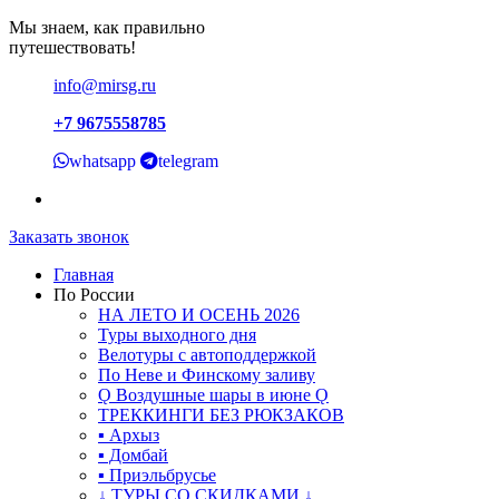
Мы знаем, как правильно
путешествовать!
info@mirsg.ru
+7 9675558785
whatsapp
telegram
Заказать звонок
Главная
По России
НА ЛЕТО И ОСЕНЬ 2026
Туры выходного дня
Велотуры с автоподдержкой
По Неве и Финскому заливу
Ǫ Воздушные шары в июне Ǫ
ТРЕККИНГИ БЕЗ РЮКЗАКОВ
▪ Архыз
▪ Домбай
▪ Приэльбрусье
↓ ТУРЫ СО СКИДКАМИ ↓