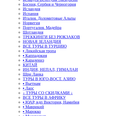
Босния, Сербия и Черногория
Исландия
Испания
Италия. Доломитовые Альпы
Норвегия
Португалия. Мадейра
Шотландия
ТРЕККИНГИ БЕЗ РЮКЗАКОВ
НОВАЯ ЗЕЛАНДИЯ
ВСЕ ТУРЫ В ТУРЦИЮ
▪ Ликийская тропа
▪ Каппадокия
▪ Карадениз
КИТАЙ
ИНДИЯ, НЕПАЛ, ГИМАЛАИ
Шри Ланка
ТУРЫ В ЮГО-ВОСТ. АЗИЮ
▪ Вьетнам
▪ Лаос
↓ ТУРЫ СО СКИДКАМИ ↓
ВСЕ ТУРЫ В АФРИКУ
▪ ЮАР, вдп Виктория, Намибия
▪ Маврикий
▪ Марокко