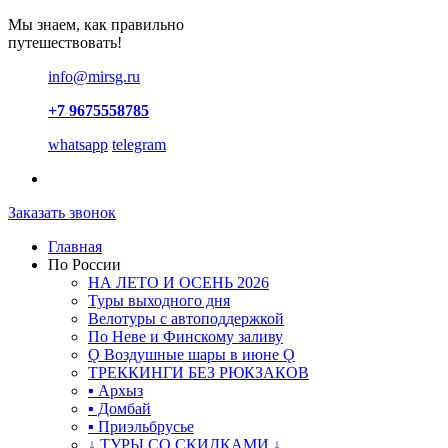
Мы знаем, как правильно
путешествовать!
info@mirsg.ru
+7 9675558785
whatsapp
telegram
Заказать звонок
Главная
По России
НА ЛЕТО И ОСЕНЬ 2026
Туры выходного дня
Велотуры с автоподдержкой
По Неве и Финскому заливу
Ǫ Воздушные шары в июне Ǫ
ТРЕККИНГИ БЕЗ РЮКЗАКОВ
▪ Архыз
▪ Домбай
▪ Приэльбрусье
↓ ТУРЫ СО СКИДКАМИ ↓