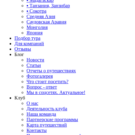
▪ Мадагаскар
▪ Танзания, Занзибар
▪ Сокотра
Средняя Азия
Саудовская Аравия
Монголия
Япония
Подбор тура
Для компаний
Отзывы
Блог
Новости
Статьи
Отчеты о путешествиях
Фотогалерея
Что стоит посетить?
Вопрос - ответ
Мы в соцсетях. Актуальное!
Клуб
О нас
Деятельность клуба
Наша команда
Партнерские программы
Карта путешествий
Контакты