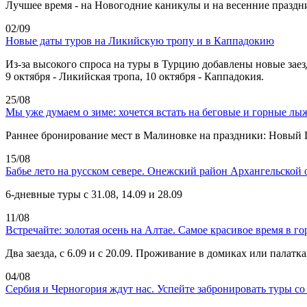
Лучшее время - на Новогодние каникулы и на весенние праздни
02/09
Новые даты туров на Ликийскую тропу и в Каппадокию
Из-за высокого спроса на туры в Турцию добавлены новые заез
9 октября - Ликийская тропа, 10 октября - Каппадокия.
25/08
Мы уже думаем о зиме: хочется встать на беговые и горные лы
Раннее бронирование мест в Малиновке на праздники: Новый Го
15/08
Бабье лето на русском севере. Онежский район Архангельской 
6-дневные туры с 31.08, 14.09 и 28.09
11/08
Встречайте: золотая осень на Алтае. Самое красивое время в го
Два заезда, с 6.09 и с 20.09. Проживание в домиках или палатка
04/08
Сербия и Черногория ждут нас. Успейте забронировать туры со