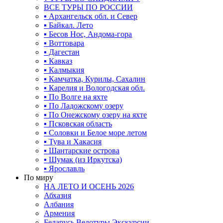
ВСЕ ТУРЫ ПО РОССИИ
▪ Архангельск обл. и Север
▪ Байкал. Лето
▪ Бесов Нос, Андома-гора
▪ Воттовара
▪ Дагестан
▪ Кавказ
▪ Калмыкия
▪ Камчатка, Курилы, Сахалин
▪ Карелия и Вологодская обл.
▪ По Волге на яхте
▪ По Ладожскому озеру
▪ По Онежскому озеру на яхте
▪ Псковская область
▪ Соловки и Белое море летом
▪ Тува и Хакасия
▪ Шантарские острова
▪ Шумак (из Иркутска)
▪ Ярославль
По миру
НА ЛЕТО И ОСЕНЬ 2026
Абхазия
Албания
Армения
Беларусь Велотуры Экскурсии