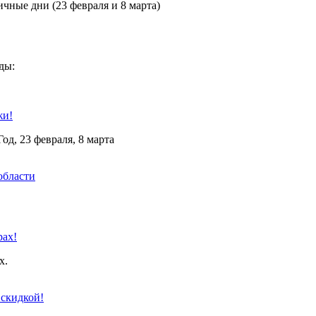
чные дни (23 февраля и 8 марта)
ды:
жи!
д, 23 февраля, 8 марта
области
рах!
х.
 скидкой!