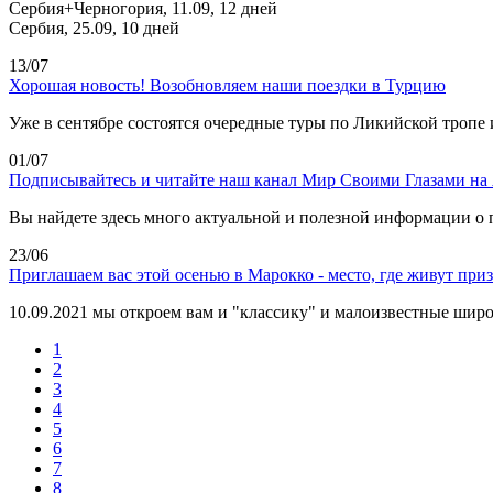
Сербия+Черногория, 11.09, 12 дней
Сербия, 25.09, 10 дней
13/07
Хорошая новость! Возобновляем наши поездки в Турцию
Уже в сентябре состоятся очередные туры по Ликийской тропе
01/07
Подписывайтесь и читайте наш канал Мир Своими Глазами на
Вы найдете здесь много актуальной и полезной информации о 
23/06
Приглашаем вас этой осенью в Марокко - место, где живут при
10.09.2021 мы откроем вам и "классику" и малоизвестные шир
1
2
3
4
5
6
7
8