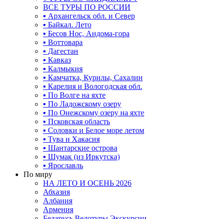
ВСЕ ТУРЫ ПО РОССИИ
▪ Архангельск обл. и Север
▪ Байкал. Лето
▪ Бесов Нос, Андома-гора
▪ Воттовара
▪ Дагестан
▪ Кавказ
▪ Калмыкия
▪ Камчатка, Курилы, Сахалин
▪ Карелия и Вологодская обл.
▪ По Волге на яхте
▪ По Ладожскому озеру
▪ По Онежскому озеру на яхте
▪ Псковская область
▪ Соловки и Белое море летом
▪ Тува и Хакасия
▪ Шантарские острова
▪ Шумак (из Иркутска)
▪ Ярославль
По миру
НА ЛЕТО И ОСЕНЬ 2026
Абхазия
Албания
Армения
Беларусь Велотуры Экскурсии