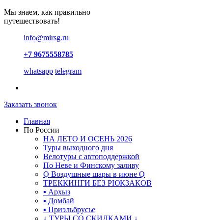
Мы знаем, как правильно
путешествовать!
info@mirsg.ru
+7 9675558785
whatsapp
telegram
Заказать звонок
Главная
По России
НА ЛЕТО И ОСЕНЬ 2026
Туры выходного дня
Велотуры с автоподдержкой
По Неве и Финскому заливу
Ǫ Воздушные шары в июне Ǫ
ТРЕККИНГИ БЕЗ РЮКЗАКОВ
▪ Архыз
▪ Домбай
▪ Приэльбрусье
↓ ТУРЫ СО СКИДКАМИ ↓