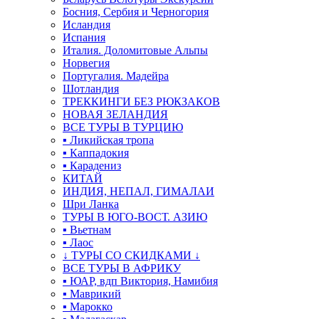
Босния, Сербия и Черногория
Исландия
Испания
Италия. Доломитовые Альпы
Норвегия
Португалия. Мадейра
Шотландия
ТРЕККИНГИ БЕЗ РЮКЗАКОВ
НОВАЯ ЗЕЛАНДИЯ
ВСЕ ТУРЫ В ТУРЦИЮ
▪ Ликийская тропа
▪ Каппадокия
▪ Карадениз
КИТАЙ
ИНДИЯ, НЕПАЛ, ГИМАЛАИ
Шри Ланка
ТУРЫ В ЮГО-ВОСТ. АЗИЮ
▪ Вьетнам
▪ Лаос
↓ ТУРЫ СО СКИДКАМИ ↓
ВСЕ ТУРЫ В АФРИКУ
▪ ЮАР, вдп Виктория, Намибия
▪ Маврикий
▪ Марокко