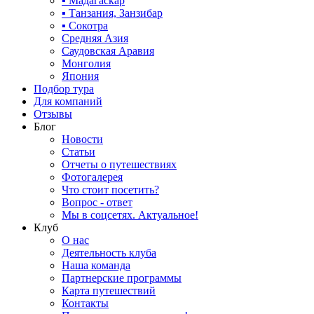
▪ Мадагаскар
▪ Танзания, Занзибар
▪ Сокотра
Средняя Азия
Саудовская Аравия
Монголия
Япония
Подбор тура
Для компаний
Отзывы
Блог
Новости
Статьи
Отчеты о путешествиях
Фотогалерея
Что стоит посетить?
Вопрос - ответ
Мы в соцсетях. Актуальное!
Клуб
О нас
Деятельность клуба
Наша команда
Партнерские программы
Карта путешествий
Контакты