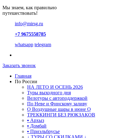
Мы знаем, как правильно
путешествовать!
info@mirsg.ru
+7 9675558785
whatsapp
telegram
Заказать звонок
Главная
По России
НА ЛЕТО И ОСЕНЬ 2026
Туры выходного дня
Велотуры с автоподдержкой
По Неве и Финскому заливу
Ǫ Воздушные шары в июне Ǫ
ТРЕККИНГИ БЕЗ РЮКЗАКОВ
▪ Архыз
▪ Домбай
▪ Приэльбрусье
↓ ТУРЫ СО СКИДКАМИ ↓