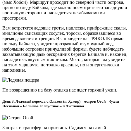
(мыс Хобой). Маршрут проходит по северной части острова,
прямо по льду Байкала, где можно посмотреть его западную и
восточную стороны и насладиться незабываемыми
просторами.
Вам встретятся ледовые гроты, наплески, прибрежные скалы,
миллионы свисающих сосулек, торосы, образовавшиеся во
время давления и трещин. Вы проедете на ТРЭКОЛЕ прямо
по льду Байкала, увидите прозрачный изумрудный лед,
небольшие островки причудливой формы, будете наблюдать
захватывающую даль бескрайних берегов Байкала и, наконец,
насладитесь вкусным пикником. Места, которые вы увидите
на этом маршруте, не только красивы, но и энергетически
наполнены.
По возвращению на базу отдыха нас ждет горячий ужин.
День 3. Ледовый переход о.Ольхон (п. Хужир) – остров Огой – бухта
Песчаная – Большое Голоустное – п.Листвянка
Завтрак и трансфер на пристань. Садимся на самый