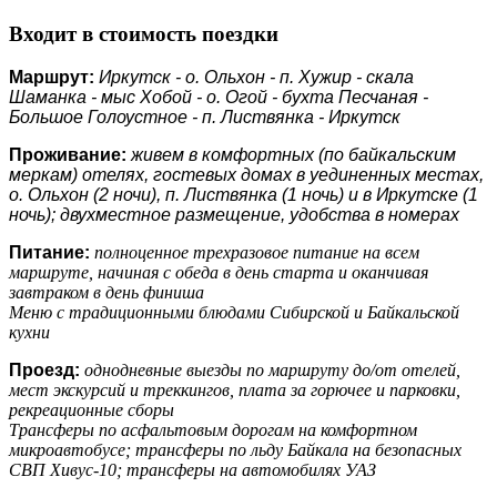
Входит в стоимость поездки
Маршрут:
Иркутск - о. Ольхон - п. Хужир - скала
Шаманка - мыс Хобой - о. Огой - бухта Песчаная -
Большое Голоустное - п. Листвянка - Иркутск
Проживание:
живем в комфортных (по байкальским
меркам) отелях, гостевых домах в уединенных местах,
о. Ольхон (2 ночи), п. Листвянка (1 ночь) и в Иркутске (1
ночь); двухместное размещение, удобства в номерах
Питание:
полноценное трехразовое питание на всем
маршруте, начиная с обеда в день старта и оканчивая
завтраком в день финиша
Меню с традиционными блюдами Сибирской и Байкальской
кухни
Проезд:
однодневные выезды по маршруту до/от отелей,
мест экскурсий и треккингов, плата за горючее и парковки,
рекреационные сборы
Трансферы по асфальтовым дорогам на комфортном
микроавтобусе; трансферы по льду Байкала на безопасных
СВП Хивус-10; трансферы на автомобилях УАЗ