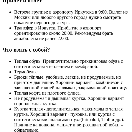
Прилет и отлет
Встреча группы: в аэропорту Иркутска в 9:00. Вылет из
Москвы или любого другого города нужно смотреть
накануне первого дня тура.
Трансфер в Иркутск. Прибытие в аэропорт
ориентировочно около 20:00. Рекомендуем брать
авиабилеты не ранее 22:00.
Что взять с собой?
Теплая обувь. Предпочтительно треккинговая обувь с
синтетическим утеплением и мембраной.
Термобелье.
Брюки тёплые, удобные, легкие, не продуваемые, но
при этом дышащие. Хороший вариант - комбинезон с
завышенной талией на лямках, закрывающий поясницу.
Теплая кофта из плотного флиса.
Не продуваемая и дышащая куртка. Хороший вариант -
горнолыжная куртка.
Куртка теплая - дополнительная, максимально теплая
куртка. Хороший вариант - пуховка, или куртка с
синтетическими аналогами пуха(Primaloft, Tloft и др.).
Наличие капюшона, манжет и ветрозащитной юбки –
обязательно.