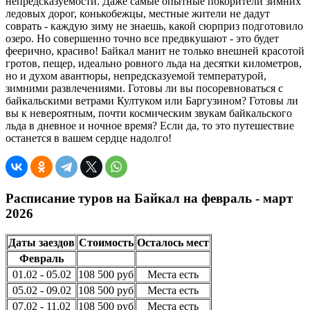
непредсказуемости. Даже самые опытные покорители зимних
ледовых дорог, конькобежцы, местные жители не дадут
соврать - каждую зиму не знаешь, какой сюрприз подготовило
озеро. Но совершенно точно все предвкушают - это будет
феерично, красиво! Байкал манит не только внешней красотой
гротов, пещер, идеально ровного льда на десятки километров,
но и духом авантюры, непредсказуемой температурой,
зимними развлечениями. Готовы ли вы посоревноваться с
байкальскими ветрами Култуком или Баргузином? Готовы ли
вы к невероятным, почти космическим звукам байкальского
льда в дневное и ночное время? Если да, то это путешествие
останется в вашем сердце надолго!
Расписание туров на Байкал на февраль - март
2026
Даты заездов
Стоимость
Осталось мест
Февраль
01.02 - 05.02
108 500 руб
Места есть
05.02 - 09.02
108 500 руб
Места есть
07.02 - 11.02
108 500 руб
Места есть