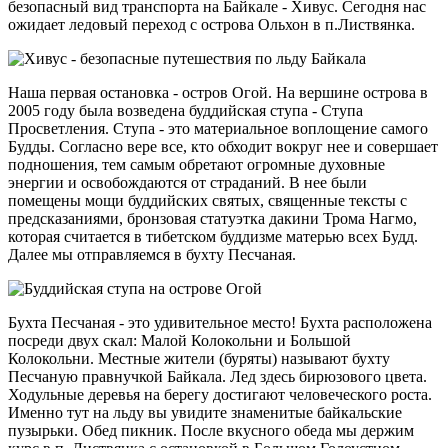
безопасный вид транспорта на Байкале - Хивус. Сегодня нас
ожидает ледовый переход с острова Ольхон в п.Листвянка.
Наша первая остановка - остров Огой. На вершине острова в
2005 году была возведена буддийская ступа - Ступа
Просветления. Ступа - это материальное воплощение самого
Будды. Согласно вере все, кто обходит вокруг нее и совершает
подношения, тем самым обретают огромные духовные
энергии и освобождаются от страданий. В нее были
помещены мощи буддийских святых, священные тексты с
предсказаниями, бронзовая статуэтка дакини Трома Нагмо,
которая считается в тибетском буддизме матерью всех Будд.
Далее мы отправляемся в бухту Песчаная.
Бухта Песчаная - это удивительное место! Бухта расположена
посреди двух скал: Малой Колокольни и Большой
Колокольни. Местные жители (буряты) называют бухту
Песчаную правнучкой Байкала. Лед здесь бирюзового цвета.
Ходульные деревья на берегу достигают человеческого роста.
Именно тут на льду вы увидите знаменитые байкальские
пузырьки. Обед пикник. После вкусного обеда мы держим