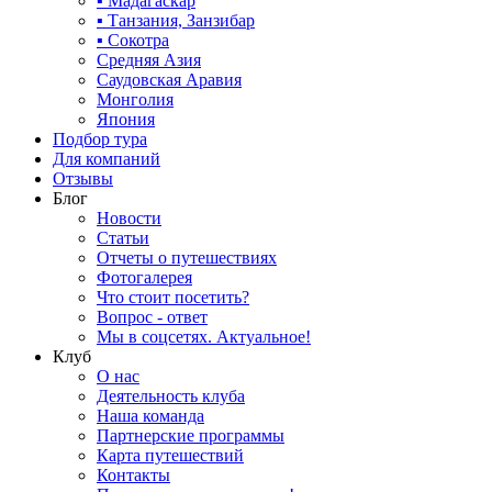
▪ Мадагаскар
▪ Танзания, Занзибар
▪ Сокотра
Средняя Азия
Саудовская Аравия
Монголия
Япония
Подбор тура
Для компаний
Отзывы
Блог
Новости
Статьи
Отчеты о путешествиях
Фотогалерея
Что стоит посетить?
Вопрос - ответ
Мы в соцсетях. Актуальное!
Клуб
О нас
Деятельность клуба
Наша команда
Партнерские программы
Карта путешествий
Контакты