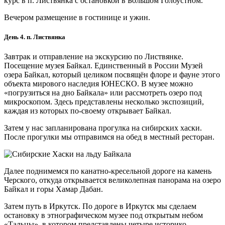
курс в п. Листвянка с остановкой в Большом Голоустном.
Вечером размещение в гостинице и ужин.
День 4. п. Листвянка
Завтрак и отправление на экскурсию по Листвянке.
Посещение музея Байкал. Единственный в России Музей
озера Байкал, который целиком посвящён флоре и фауне этого
объекта мирового наследия ЮНЕСКО. В музее можно
«погрузиться на дно Байкала» или рассмотреть озеро под
микроскопом. Здесь представлены несколько экспозиций,
каждая из которых по-своему открывает Байкал.
Затем у нас запланирована прогулка на сибирских хаски.
После прогулки мы отправимся на обед в местный ресторан.
Далее поднимемся по канатно-кресельной дороге на камень
Черского, откуда открывается великолепная панорама на озеро
Байкал и горы Хамар Дабан.
Затем путь в Иркутск. По дороге в Иркутск мы сделаем
остановку в этнографическом музее под открытым небом
«Тальцы», в котором представлены четыре историко-