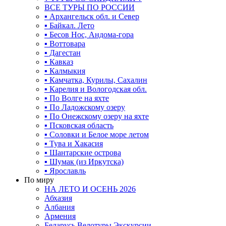
ВСЕ ТУРЫ ПО РОССИИ
▪ Архангельск обл. и Север
▪ Байкал. Лето
▪ Бесов Нос, Андома-гора
▪ Воттовара
▪ Дагестан
▪ Кавказ
▪ Калмыкия
▪ Камчатка, Курилы, Сахалин
▪ Карелия и Вологодская обл.
▪ По Волге на яхте
▪ По Ладожскому озеру
▪ По Онежскому озеру на яхте
▪ Псковская область
▪ Соловки и Белое море летом
▪ Тува и Хакасия
▪ Шантарские острова
▪ Шумак (из Иркутска)
▪ Ярославль
По миру
НА ЛЕТО И ОСЕНЬ 2026
Абхазия
Албания
Армения
Беларусь Велотуры Экскурсии