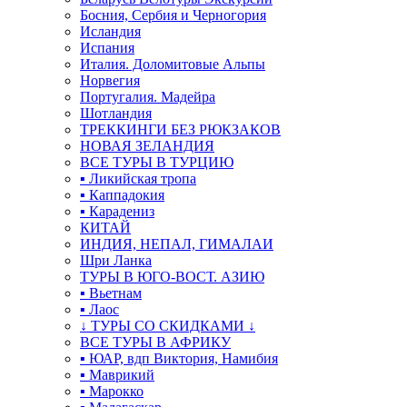
Босния, Сербия и Черногория
Исландия
Испания
Италия. Доломитовые Альпы
Норвегия
Португалия. Мадейра
Шотландия
ТРЕККИНГИ БЕЗ РЮКЗАКОВ
НОВАЯ ЗЕЛАНДИЯ
ВСЕ ТУРЫ В ТУРЦИЮ
▪ Ликийская тропа
▪ Каппадокия
▪ Карадениз
КИТАЙ
ИНДИЯ, НЕПАЛ, ГИМАЛАИ
Шри Ланка
ТУРЫ В ЮГО-ВОСТ. АЗИЮ
▪ Вьетнам
▪ Лаос
↓ ТУРЫ СО СКИДКАМИ ↓
ВСЕ ТУРЫ В АФРИКУ
▪ ЮАР, вдп Виктория, Намибия
▪ Маврикий
▪ Марокко