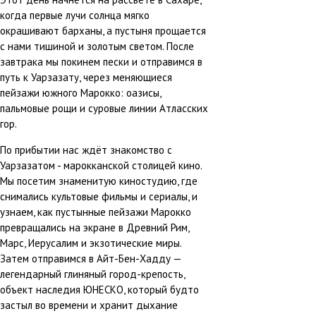
когда первые лучи солнца мягко
окрашивают барханы, а пустыня прощается
с нами тишиной и золотым светом. После
завтрака мы покинем пески и отправимся в
путь к Уарзазату, через меняющиеся
пейзажи южного Марокко: оазисы,
пальмовые рощи и суровые линии Атласских
гор.
По прибытии нас ждёт знакомство с
Уарзазатом - марокканской столицей кино.
Мы посетим знаменитую киностудию, где
снимались культовые фильмы и сериалы, и
узнаем, как пустынные пейзажи Марокко
превращались на экране в Древний Рим,
Марс, Иерусалим и экзотические миры.
Затем отправимся в Айт-Бен-Хадду —
легендарный глиняный город-крепость,
объект наследия ЮНЕСКО, который будто
застыл во времени и хранит дыхание