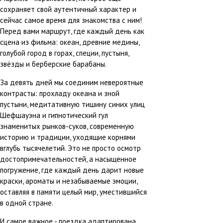
отдых
сохраняет свой аутентичный характер и
сейчас самое время для знакомства с ним!
Перед вами маршрут, где каждый день как
сцена из фильма: океан, древние медины,
голубой город в горах, специи, пустыня,
звёзды и берберские барабаны.
За девять дней мы соединим невероятные
контрасты: прохладу океана и зной
пустыни, медитативную тишину синих улиц
Шефшауэна и гипнотический гул
знаменитых рынков-суков, современную
историю и традиции, уходящие корнями
вглубь тысячелетий. Это не просто осмотр
достопримечательностей, а насыщенное
погружение, где каждый день дарит новые
краски, ароматы и незабываемые эмоции,
оставляя в памяти целый мир, уместившийся
в одной стране.
И самое важное - поездка адаптирована