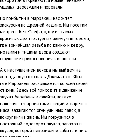
поворотом открываются новые пейзажи -
ущелья, деревушки и перевалы.
По прибытии в Марракеш нас ждёт
экскурсия по древней медине. Мы посетим
медресе Бен Юсефа, одну из самых
красивых архитектурных жемчужин города,
где тончайшая резьба по камню и кедру,
мозаики и тишина двора создают
ощущение прикосновения к вечности.
А с наступлением вечера мы выйдем на
легендарную площадь Джемаа эль-Фна,
где Марракеш раскрывается во всей своей
стихии. Здесь всё приходит в движение:
звучат барабаны и флейты, воздух
наполняется ароматами специй и жареного
мяса, зажигаются огни уличных лавок, а
вокруг кипит жизнь. Мы погрузимся в
настоящий водоворот звуков, запахов и
вкусов, который невозможно забыть и ни с