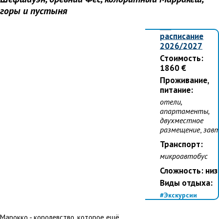
Даты: весна,
горы и пустыня
лето, осень
см.
расписание
2026/2027
Стоимость:
1860 €
Проживание,
питание:
отели,
апартаменты,
двухместное
размещение
,
зав
Транспорт:
микроавтобус
Сложность: низ
Виды отдыха:
#Экскурсии
#Треккинг
#Активный
Марокко - королевство, которое ещё