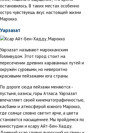
остановилось. В таких местах особенно
остро чувствуешь вкус настоящей жизни
Марокко.
Уарзазат
Уарзазат называют марокканским
Голливудом. Этот город стоит на
пересечении древних караванных путей и
окружён суровыми, но невероятно
красивыми пейзажами юга страны.
По дороге сюда пейзажи меняются -
пустыня, оазисы, горы Атласа. Уарзазат
впечатляет своей кинематографичностью,
касбами и атмосферой южного Марокко,
где солнце словно светит ярче, а цвета
становятся насыщеннее. Мы пройдемся по
киностудии и ксару Айт-Бен-Хадду.
Древний ксар словно выросший из глины и