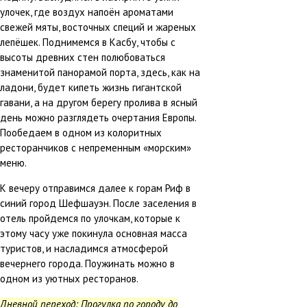
улочек, где воздух напоён ароматами
свежей мяты, восточных специй и жареных
лепёшек. Поднимемся в Касбу, чтобы с
высоты древних стен полюбоваться
знаменитой панорамой порта, здесь, как на
ладони, будет кипеть жизнь гигантской
гавани, а на другом берегу пролива в ясный
день можно разглядеть очертания Европы.
Пообедаем в одном из колоритных
ресторанчиков с непременным «морским»
меню.
К вечеру отправимся далее к горам Риф в
синий город Шефшауэн. После заселения в
отель пройдемся по улочкам, которые к
этому часу уже покинула основная масса
туристов, и насладимся атмосферой
вечернего города. Поужинать можно в
одном из уютных ресторанов.
Дневной переход: Прогулка по городу до