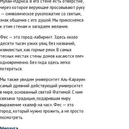
Мулай-Идриса. В его стене есть отверстие,
через которое верующие просовывают руку
— символическое рукопожатие со святым,
знак общения с его душой. Мы прикоснёмся
к этим стенам и загадаем желание.
Фес — это город-лабиринт. Здесь около
десяти тысяч узких улиц без названий,
извилистых, как горные реки. В самых
тесных местах стены домов касаются плеч
одновременно. Без гида здесь легко
потеряться.
Мы также увидим университет Аль-Карауин
самый древний действующий университет
в мире, основанный святой Фатимой. С ним
связана традиция, подарившая миру
выражение «халиф на час». Фес — это
город, который нужно прожить, а не просто
посмотреть.
Мерзуга