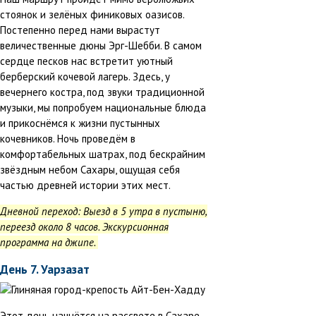
стоянок и зелёных финиковых оазисов.
Постепенно перед нами вырастут
величественные дюны Эрг-Шебби. В самом
сердце песков нас встретит уютный
берберский кочевой лагерь. Здесь, у
вечернего костра, под звуки традиционной
музыки, мы попробуем национальные блюда
и прикоснёмся к жизни пустынных
кочевников. Ночь проведём в
комфортабельных шатрах, под бескрайним
звёздным небом Сахары, ощущая себя
частью древней истории этих мест.
Дневной переход: Выезд в 5 утра в пустыню,
переезд около 8 часов. Экскурсионная
программа на джипе.
День 7. Уарзазат
Этот день начнётся на рассвете в Сахаре,