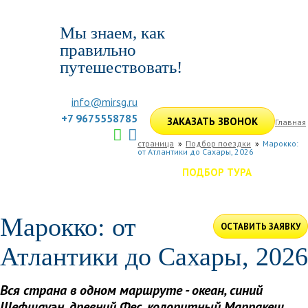
Мы знаем, как
правильно
путешествовать!
info@mirsg.ru
+7 9675558785
ЗАКАЗАТЬ ЗВОНОК
Главная
страница
Подбор поездки
Марокко:
от Атлантики до Сахары, 2026
ГЛАВНАЯ
ПО РОССИИ
ПО МИРУ
ПОДБОР ТУРА
ДЛЯ КОМПАНИЙ
ОТЗЫВЫ
БЛОГ
КЛУБ
УСЛУГИ
Марокко: от
ОСТАВИТЬ ЗАЯВКУ
Атлантики до Сахары, 2026
Вся страна в одном маршруте - океан, синий
Шефшауэн, древний Фес, колоритный Марракеш,