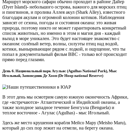
Маршрут морского сафари обычно проходит в районе Дайер
(Dyer Island)- небольшого острова, важного для морских птиц
и пингвинов, и пролива Аллея акул (Shark Alley), известного
благодаря акулам и огромной колонии котиков. Наблюдения
зависят от сезона, погоды и состояния океана: это живая
природа, поэтому никто не может гарантировать конкретный
список животных, но именно в этом и магия дня - каждый
выход в море уникален. Это будет настоящее знакомство с
океаном: солёный ветер, волны, силуэты птиц над водой,
котики, выныривающие рядом с лодкой, и ощущение, что ты
попал в документальный фильм BBC - только всё происходит
прямо перед глазами.
День 6. Национальный парк Агульяс (Agulhas National Park), Мыс
Игольный, Заповедник Де Хооп (De Hoop national Reserve)
В этот день мы осмотрим самую южную оконечность Африки,
где «встречаются» Атлантический и Индийский океаны, а
также холодное западное течение Бенгуэла (Benguela) и
теплое восточное - Агулас (Agulhas) - мыс Игольный.
Здесь же место крушения корабля Мейсо Мару (Meisho Maru),
который до сих пор лежит на отмели, на берегу океана.