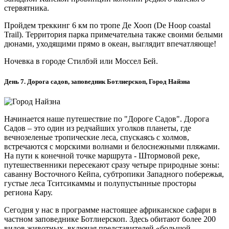
стервятника.
Пройдем треккинг 6 км по тропе Де Хооп (De Hoop coastal
Trail). Территория парка примечательна также своими белыми
дюнами, уходящими прямо в океан, выглядит впечатляюще!
Ночевка в городе Стилбэй или Моссел Бей.
День 7. Дорога садов, заповедник Ботлиерскоп, Город Найзна
Начинается наше путешествие по "Дороге Садов". Дорога
Садов – это один из редчайших уголков планеты, где
вечнозеленые тропические леса, спускаясь с холмов,
встречаются с морскими волнами и белоснежными пляжами.
На пути к конечной точке маршрута - Штормовой реке,
путешественники пересекают сразу четыре природные зоны:
саванну Восточного Кейпа, субтропики Западного побережья,
густые леса Тситсикаммы и полупустынные просторы
региона Кару.
Сегодня у нас в программе настоящее африканское сафари в
частном заповеднике Ботлиерскоп. Здесь обитают более 200
видов животных, включая представителей «большой