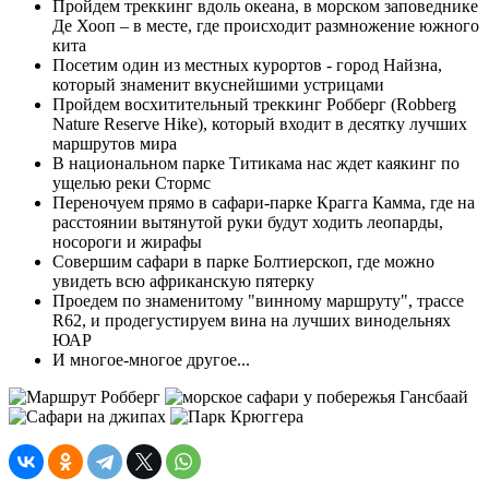
Пройдем треккинг вдоль океана, в морском заповеднике
Де Хооп – в месте, где происходит размножение южного
кита
Посетим один из местных курортов - город Найзна,
который знаменит вкуснейшими устрицами
Пройдем восхитительный треккинг Робберг (Robberg
Nature Reserve Hike), который входит в десятку лучших
маршрутов мира
В национальном парке Титикама нас ждет каякинг по
ущелью реки Стормс
Переночуем прямо в сафари-парке Крагга Камма, где на
расстоянии вытянутой руки будут ходить леопарды,
носороги и жирафы
Совершим сафари в парке Болтиерскоп, где можно
увидеть всю африканскую пятерку
Проедем по знаменитому "винному маршруту", трассе
R62, и продегустируем вина на лучших винодельнях
ЮАР
И многое-многое другое...