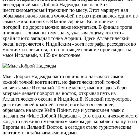
легендарный мыс Доброй Надежды, где начнётся
шестикилометровый треккинг по мысу. Этот маршрут над
обрывами вдоль залива Фолс-Бей не раз признавался одним из
самых живописных в Южной Африке. Если повезёт с
погодой, по дороге можно даже искупаться. В финале тропа
приводит к знаменитому знаку, указывающему, что это -
крайняя юго-западная точка Африки. Здесь Атлантический
океан встречается с Индийским - хотя географы расходятся во
мнениях и считается, что настоящее слияние происходит на
мысе Игольный, в 155 км восточнее.
Мыс Доброй Надежды часто ошибочно называют самой
южной точкой континента, но фактически этой точкой
является мыс Игольный. Тем не менее, именно здесь берег
впервые делает поворот на восток, открывая путь из
Атлантического океана в Индийский. Капский полуостров,
достигая своей крайней точки, изгибается севернее,
обрываясь на мысе Кейп-Пойнт, где и установлен маяк с
названием «Мыс Доброй Надежды». Это стратегическое место
когда-то служило путеводным маяком для кораблей на пути из
Европы на Дальний Восток, а сегодня стало туристическим
центром с незабываемыми видами.