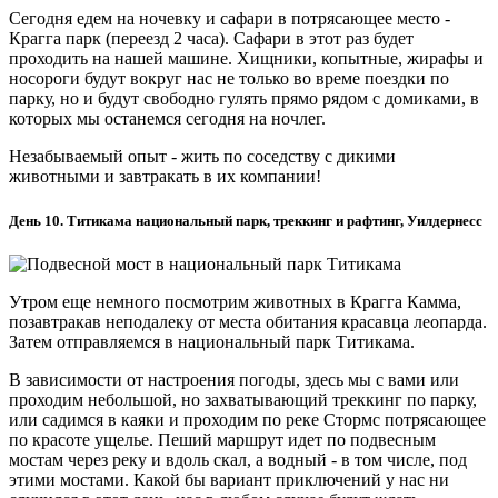
Сегодня едем на ночевку и сафари в потрясающее место -
Крагга парк (переезд 2 часа). Сафари в этот раз будет
проходить на нашей машине. Хищники, копытные, жирафы и
носороги будут вокруг нас не только во време поездки по
парку, но и будут свободно гулять прямо рядом с домиками, в
которых мы останемся сегодня на ночлег.
Незабываемый опыт - жить по соседству с дикими
животными и завтракать в их компании!
День 10. Титикама национальный парк, треккинг и рафтинг, Уилдернесс
Утром еще немного посмотрим животных в Крагга Камма,
позавтракав неподалеку от места обитания красавца леопарда.
Затем отправляемся в национальный парк Титикама.
В зависимости от настроения погоды, здесь мы с вами или
проходим небольшой, но захватывающий треккинг по парку,
или садимся в каяки и проходим по реке Стормс потрясающее
по красоте ущелье. Пеший маршрут идет по подвесным
мостам через реку и вдоль скал, а водный - в том числе, под
этими мостами. Какой бы вариант приключений у нас ни