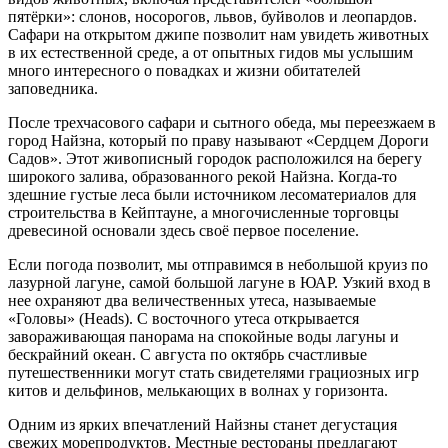
пятёрки»: слонов, носорогов, львов, буйволов и леопардов.
Сафари на открытом джипе позволит нам увидеть животных
в их естественной среде, а от опытных гидов мы услышим
много интересного о повадках и жизни обитателей
заповедника.
После трехчасового сафари и сытного обеда, мы переезжаем в
город Найзна,
который по праву называют «Сердцем Дороги
Садов». Этот живописный городок расположился на берегу
широкого залива, образованного рекой Найзна. Когда-то
здешние густые леса были источником лесоматериалов для
строительства в Кейптауне, а многочисленные торговцы
древесиной основали здесь своё первое поселение.
Если погода позволит, мы отправимся в небольшой круиз по
лазурной лагуне, самой большой лагуне в ЮАР. Узкий вход в
нее охраняют два величественных утеса, называемые
«Головы» (Heads). С восточного утеса открывается
завораживающая панорама на спокойные воды лагуны и
бескрайний океан. С августа по октябрь счастливые
путешественники могут стать свидетелями грациозных игр
китов и дельфинов, мелькающих в волнах у горизонта.
Одним из ярких впечатлений Найзны станет дегустация
свежих морепродуктов. Местные рестораны предлагают