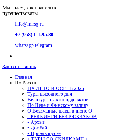
Мы знаем, как правильно
путешествовать!
info@mirsg.ru
+7 (958) 111-95-80
whatsapp
telegram
Заказать звонок
Главная
По России
НА ЛЕТО И ОСЕНЬ 2026
Туры выходного дня
Велотуры с автоподдержкой
По Неве и Финскому заливу
Ǫ Воздушные шары в июне Ǫ
ТРЕККИНГИ БЕЗ РЮКЗАКОВ
▪ Архыз
▪ Домбай
▪ Приэльбрусье
↓ ТУРЫ СО СКИДКАМИ ↓