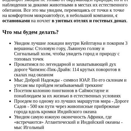
наблюдения за дикими животными в местах их естественного
обитания. Все это мы увидим, перемещаясь от точки к точке
на комфортном микроавтобусе, в небольшой компании,
с
остановками
на ночлег
в уютных отелях и гостевых домах
.
Что мы будем делать?
Увидим лучшие локации внутри Кейптауна и покорим 3
вершины: Столовую гору, Львиную голову и
Сигнальный холм, чтобы увидеть город и природу с
топовых точек
Прокатимся по легендарной и захватывающей дух
дороге Чапмэнс-Пик-Драйв: 114 крутых поворотов в
скалах над океаном
Мыс Доброй Надежды - символ ЮАР. По его склонам и
утесам мы пройдем незабываемый треккинг
Посетим колонию пингвинов в Саймостауне и
понаблюдаем за их жизнью в естественных условиях
Проедем по одному из лучших маршрутов мира - Дороге
Садов - 500 км пути через живописные прибрежные
города вдоль кромки Индийского океана
Увидим самую южную оконечность Африки, где
«встречаются» Атлантический и Индийский океаны -
мыс Игольный