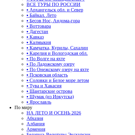
ВСЕ ТУРЫ ПО РОССИИ
▪ Архангельск обл. и Север
▪ Байкал. Лето
▪ Бесов Нос, Андома-гора
▪ Воттовара
▪ Дагестан
▪ Кавказ
▪ Калмыкия
▪ Камчатка, Курилы, Сахалин
▪ Карелия и Вологодская обл.
▪ По Волге на яхте
▪ По Ладожскому озеру
▪ По Онежскому озеру на яхте
▪ Псковская область
▪ Соловки и Белое море летом
▪ Тува и Хакасия
▪ Шантарские острова
▪ Шумак (из Иркутска)
▪ Ярославль
По миру
НА ЛЕТО И ОСЕНЬ 2026
Абхазия
Албания
Армения
Беларусь Велотуры Экскурсии