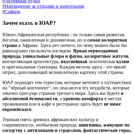
#Активный отдых
#Наблюдение за птицами и животными
#Сафари
Зачем ехать в ЮАР?
Южно-Африканская республика - не только самая развитая,
богатая, оживленная и динамичная, но и
самая колоритная
страна
в Африке. Здесь нет ничего, по чему можно было бы
равнодушно скользнуть взглядом.
Яркая первозданная
природа, уникальные флора и фауна, колоритные жители
,
впечатляющая архитектура,
вкуснейшая
экзотическая
кухня
и оригинальные сувениры. Каждая мелочь здесь - это яркий
штрих, дополняющий великолепную картину этой страны.
ЮАР подходит тем туристам, которые мечтают о путешествии
на "чёрный континент", но опасаются тех неудобств, которые
обычно присущи странам третьего мира. Здесь вы будете
в
абсолютной безопасности
, а
уровень комфорта
в местах
проживания или в кафе и ресторанах здесь будет
не ниже
европейского
.
Терпкая смесь древних африканских культур и
современности, необычная природа,
пингвины, живущие по
соседству с антилопами и страусами, фантастические горы,