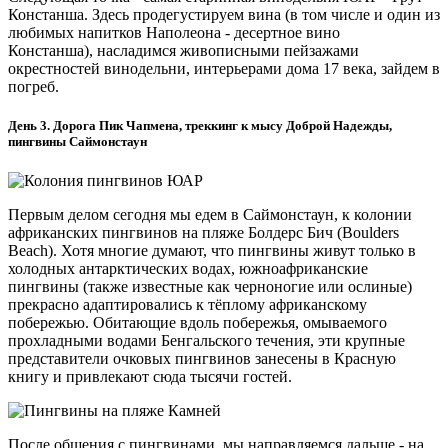
Констанша. Здесь продегустируем вина (в том числе и один из
любимых напитков Наполеона - десертное вино
Констанша), насладимся живописными пейзажами
окрестностей винодельни, интерьерами дома 17 века, зайдем в
погреб.
День 3. Дорога Пик Чапмена, треккинг к мысу Доброй Надежды,
пингвины Саймонстаун
Первым делом сегодня мы едем в Саймонстаун, к колонии
африканских пингвинов на пляже Болдерс Бич (Boulders
Beach). Хотя многие думают, что пингвины живут только в
холодных антарктических водах, южноафриканские
пингвины (также известные как черноногие или ослиные)
прекрасно адаптировались к тёплому африканскому
побережью. Обитающие вдоль побережья, омываемого
прохладными водами Бенгальского течения, эти крупные
представители очковых пингвинов занесены в Красную
книгу и привлекают сюда тысячи гостей.
После общения с пингвинами, мы направляемся дальше - на