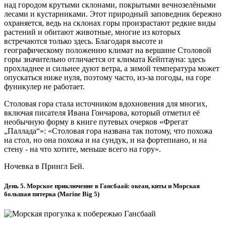
над городом крутыми склонами, покрытыми вечнозелёными
лесами и кустарниками. Этот природный заповедник бережно
охраняется, ведь на склонах горы произрастают редкие виды
растений и обитают животные, многие из которых
встречаются только здесь. Благодаря высоте и
географическому положению климат на вершине Столовой
горы значительно отличается от климата Кейптауна: здесь
прохладнее и сильнее дуют ветра, а зимой температура может
опускаться ниже нуля, поэтому часто, из-за погоды, на горе
фуникулер не работает.
Столовая гора стала источником вдохновения для многих,
включая писателя Ивана Гончарова, который отметил её
необычную форму в книге путевых очерков «Фрегат
„Паллада“»: «Столовая гора названа так потому, что похожа
на стол, но она похожа и на сундук, и на фортепиано, и на
стену - на что хотите, меньше всего на гору».
Ночевка в Прингл Бей.
День 5. Морское приключение в Гансбаай: океан, киты и Морская
большая пятерка (Marine Big 5)