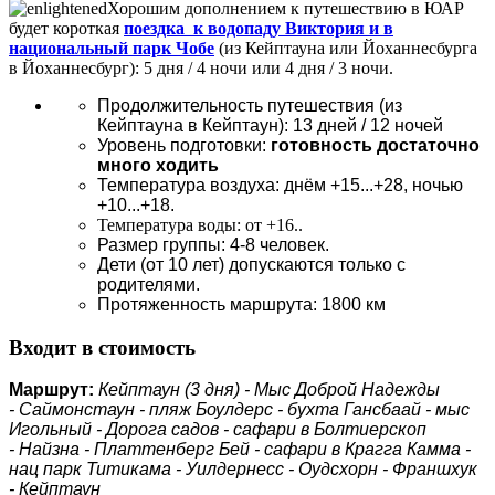
Хорошим дополнением к путешествию в ЮАР
будет короткая
поездка к водопаду Виктория и в
национальный парк Чобе
(из Кейптауна или Йоханнесбурга
в Йоханнесбург): 5 дня / 4 ночи или 4 дня / 3 ночи.
Продолжительность путешествия (из
Кейптауна в Кейптаун): 13 дней / 12 ночей
Уровень подготовки:
готовность достаточно
много ходить
Температура воздуха: днём +15...+28, ночью
+10...+18.
Температура воды: от +16..
Размер группы: 4-8 человек.
Дети (от 10 лет) допускаются только с
родителями.
Протяженность маршрута: 1800 км
Входит в стоимость
Маршрут:
Кейптаун (3 дня) - Мыс Доброй Надежды
-
Саймонстаун -
пляж Боулдерс - бухта Гансбаай - мыс
Игольный - Дорога садов - сафари в Болтиерскоп
-
Найзна - Платтенберг Бей - сафари в Крагга Камма -
нац парк Титикама - Уилдернесс - Оудсхорн - Франшхук
- Кейптаун