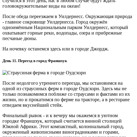
случился в этот день, нас в любом случае будут ждать
головокружительные виды на океан!
После обеда переезжаем в Уилдернесс. Окружающая природа
- главное сокровище Уилдернесса. Город окружён
одноимённым Национальным парком Уилдернесс, который
охватывает горные реки, водопады, озера и прибрежные
песчаные дюны.
На ночевку останемся здесь или в городе Джордж.
День 11. Переезд в город Франшхук
После недолгого утреннего переезда, мы остановимся на
одной из страусиных ферм в городе Оудсхорн. Здесь мы не
только познакомимся поближе со страусами и фактами из их
жизни, но и прокатимся по ферме на тракторе, а в ресторане
отведаем вкуснейший стейк.
Финальный рывок - и к вечеру мы окажемся в уютном
городке Франшхук, который считается винной столицей
Южной Африки. Этот компактный, колониальный город,
окруженный живописными виноградниками и горами,