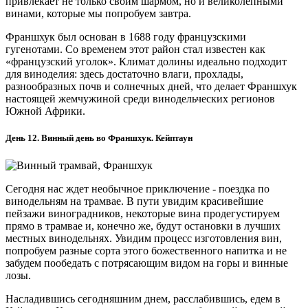
привлекает не только своим шармом, но и великолепными
винами, которые мы попробуем завтра.
Франшхук был основан в 1688 году французскими
гугенотами. Со временем этот район стал известен как
«французский уголок». Климат долины идеально подходит
для виноделия: здесь достаточно влаги, прохлады,
разнообразных почв и солнечных дней, что делает Франшхук
настоящей жемчужиной среди винодельческих регионов
Южной Африки.
День 12. Винный день во Франшхук. Кейптаун
Сегодня нас ждет необычное приключение - поездка по
винодельням на трамвае. В пути увидим красивейшие
пейзажи виноградников, некоторые вина продегустируем
прямо в трамвае и, конечно же, будут остановки в лучших
местных винодельнях. Увидим процесс изготовления вин,
попробуем разные сорта этого божественного напитка и не
забудем пообедать с потрясающим видом на горы и винные
лозы.
Насладившись сегодняшним днем, расслабившись, едем в