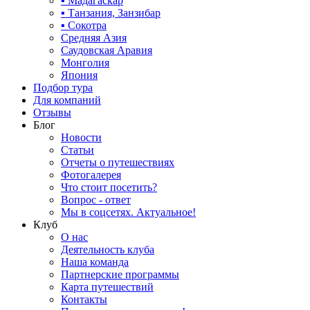
▪ Мадагаскар
▪ Танзания, Занзибар
▪ Сокотра
Средняя Азия
Саудовская Аравия
Монголия
Япония
Подбор тура
Для компаний
Отзывы
Блог
Новости
Статьи
Отчеты о путешествиях
Фотогалерея
Что стоит посетить?
Вопрос - ответ
Мы в соцсетях. Актуальное!
Клуб
О нас
Деятельность клуба
Наша команда
Партнерские программы
Карта путешествий
Контакты