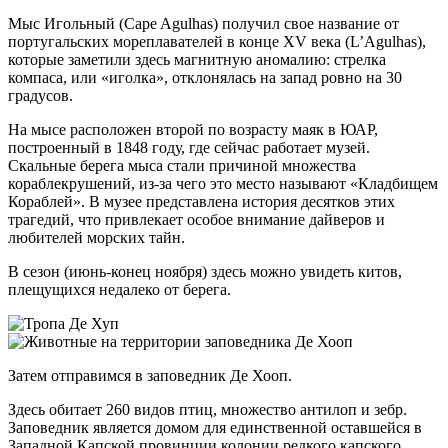
Мыс Игольный (Cape Agulhas) получил свое название от
португальских мореплавателей в конце XV века (L’Agulhas),
которые заметили здесь магнитную аномалию: стрелка
компаса, или «иголка», отклонялась на запад ровно на 30
градусов.
На мысе расположен второй по возрасту маяк в ЮАР,
построенный в 1848 году, где сейчас работает музей.
Скальные берега мыса стали причиной множества
кораблекрушений, из-за чего это место называют «Кладбищем
Кораблей». В музее представлена история десятков этих
трагедий, что привлекает особое внимание дайверов и
любителей морских тайн.
В сезон (июнь-конец ноября) здесь можно увидеть китов,
плещущихся недалеко от берега.
Затем отправимся в заповедник Де Хооп.
Здесь обитает 260 видов птиц, множество антилоп и зебр.
Заповедник является домом для единственной оставшейся в
Западной Капской провинции колонии редкого капского