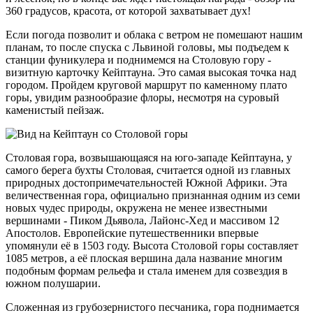
360 градусов, красота, от которой захватывает дух!
Если погода позволит и облака с ветром не помешают нашим
планам, то после спуска с Львиной головы, мы подъедем к
станции фуникулера и поднимемся на Столовую гору -
визитную карточку Кейптауна. Это самая высокая точка над
городом. Пройдем круговой маршрут по каменному плато
горы, увидим разнообразие флоры, несмотря на суровый
каменистый пейзаж.
Столовая гора, возвышающаяся на юго-западе Кейптауна, у
самого берега бухты Столовая, считается одной из главных
природных достопримечательностей Южной Африки. Эта
величественная гора, официально признанная одним из семи
новых чудес природы, окружена не менее известными
вершинами - Пиком Дьявола, Лайонс-Хед и массивом 12
Апостолов. Европейские путешественники впервые
упомянули её в 1503 году. Высота Столовой горы составляет
1085 метров, а её плоская вершина дала название многим
подобным формам рельефа и стала именем для созвездия в
южном полушарии.
Сложенная из грубозернистого песчаника, гора поднимается