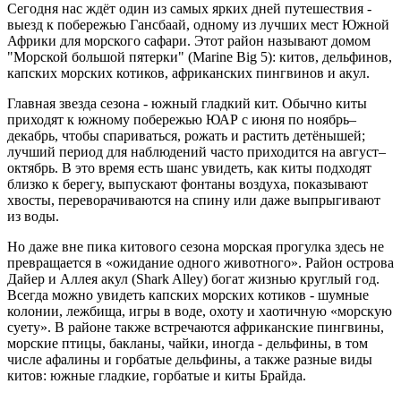
Сегодня нас ждёт один из самых ярких дней путешествия -
выезд к побережью Гансбаай, одному из лучших мест Южной
Африки для морского сафари. Этот район называют домом
"Морской большой пятерки" (Marine Big 5): китов, дельфинов,
капских морских котиков, африканских пингвинов и акул.
Главная звезда сезона - южный гладкий кит. Обычно киты
приходят к южному побережью ЮАР с июня по ноябрь–
декабрь, чтобы спариваться, рожать и растить детёнышей;
лучший период для наблюдений часто приходится на август–
октябрь. В это время есть шанс увидеть, как киты подходят
близко к берегу, выпускают фонтаны воздуха, показывают
хвосты, переворачиваются на спину или даже выпрыгивают
из воды.
Но даже вне пика китового сезона морская прогулка здесь не
превращается в «ожидание одного животного». Район острова
Дайер и Аллея акул (Shark Alley) богат жизнью круглый год.
Всегда можно увидеть капских морских котиков - шумные
колонии, лежбища, игры в воде, охоту и хаотичную «морскую
суету». В районе также встречаются африканские пингвины,
морские птицы, бакланы, чайки, иногда - дельфины, в том
числе афалины и горбатые дельфины, а также разные виды
китов: южные гладкие, горбатые и киты Брайда.