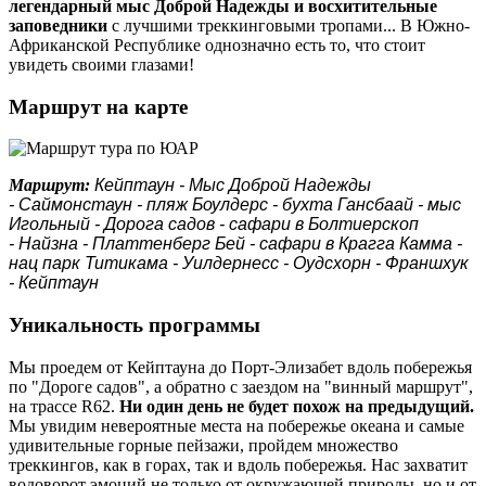
легендарный мыс Доброй Надежды и восхитительные
заповедники
с лучшими треккинговыми тропами... В Южно-
Африканской Республике однозначно есть то, что стоит
увидеть своими глазами!
Маршрут на карте
Маршрут:
Кейптаун - Мыс Доброй Надежды
-
Саймонстаун -
пляж Боулдерс - бухта Гансбаай - мыс
Игольный - Дорога садов - сафари в Болтиерскоп
-
Найзна - Платтенберг Бей - сафари в Крагга Камма -
нац парк Титикама - Уилдернесс - Оудсхорн - Франшхук
- Кейптаун
Уникальность программы
Мы проедем от Кейптауна до Порт-Элизабет вдоль побережья
по "Дороге садов", а обратно с заездом на "винный маршрут",
на трассе R62.
Ни один день не будет похож на предыдущий.
Мы увидим невероятные места на побережье океана и самые
удивительные горные пейзажи, пройдем множество
треккингов, как в горах, так и вдоль побережья. Нас захватит
водоворот эмоций не только от окружающей природы, но и от