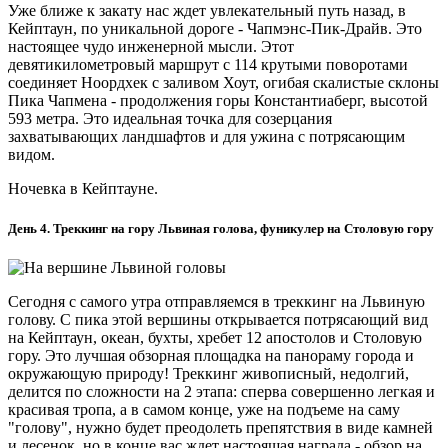
Уже ближе к закату нас ждет увлекательный путь назад, в
Кейптаун, по уникальной дороге - Чапмэнс-Пик-Драйв. Это
настоящее чудо инженерной мысли. Этот
девятикилометровый маршрут с 114 крутыми поворотами
соединяет Ноордхек с заливом Хоут, огибая скалистые склоны
Пика Чапмена - продолжения горы Константиаберг, высотой
593 метра
.
Это идеальная точка для созерцания
захватывающих ландшафтов и для ужина с потрясающим
видом.
Ночевка в Кейптауне.
День 4. Треккинг на гору Львиная голова, фуникулер на Столовую гору
Сегодня с самого утра отправляемся в треккинг на Львиную
голову. С пика этой вершины открывается потрясающий вид
на Кейптаун, океан, бухты, хребет 12 апостолов и Столовую
гору. Это лучшая обзорная площадка на панораму города и
окружающую природу! Треккинг живописный, недолгий,
делится по сложности на 2 этапа: сперва совершенно легкая и
красивая тропа, а в самом конце, уже на подъеме на саму
"голову", нужно будет преодолеть препятствия в виде камней
и лесенок, но в конце вас ждет настоящая награда - обзор на