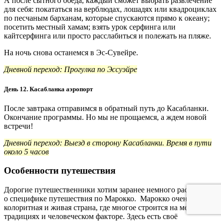
А после сытного обеда, каждый сможет выбрать развлечение
для себя: покататься на верблюдах, лошадях или квадроциклах
по песчаным барханам, которые спускаются прямо к океану;
посетить местный хамам; взять урок серфинга или
кайтсерфинга или просто расслабиться и полежать на пляже.
На ночь снова останемся в Эс-Сувейре.
Дневной переход: Прогулка по Эссуэйре
День 12. Касабланка аэропорт
После завтрака отправимся в обратный путь до Касабланки.
Окончание программы. Но мы не прощаемся, а ждем новой
встречи!
Дневной переход: Выезд в сторону Касабланки. Время в пути
около 5 часов
Особенности путешествия
Дорогие путешественники хотим заранее немного рассказать
о специфике путешествия по Марокко. Марокко очень
колоритная и живая страна, где многое строится на местных
традициях и человеческом факторе. Здесь есть своё