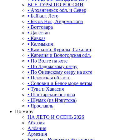
ВСЕ ТУРЫ ПО РОССИИ
▪ Архангельск обл. и Север
▪ Байкал. Лето
▪ Бесов Нос, Андома-гора
▪ Воттовара
▪ Дагестан
▪ Кавказ
▪ Калмыкия
▪ Камчатка, Курилы, Сахалин
▪ Карелия и Вологодская обл.
▪ По Волге на яхте
▪ По Ладожскому озеру
▪ По Онежскому озеру на яхте
▪ Псковская область
▪ Соловки и Белое море летом
▪ Тува и Хакасия
▪ Шантарские острова
▪ Шумак (из Иркутска)
▪ Ярославль
По миру
НА ЛЕТО И ОСЕНЬ 2026
Абхазия
Албания
Армения
Беларусь Велотуры Экскурсии