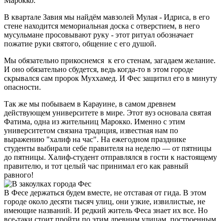
Марокко.
В квартале Завия мы найдём мавзолей Мулая - Идриса, в его
стене находится мемориальная доска с отверстием, в него
мусульмане просовывают руку - этот ритуал обозначает
пожатие руки святого, общение с его душой.
Мы обязательно прикоснемся к его стенам, загадаем желание.
И оно обязательно сбудется, ведь когда-то в этом городе
скрывался сам пророк Муххамед. И Фес защитил его в минуту
опасности.
Так же мы побываем в Карауине, в самом древнем
действующем университете в мире. Этот вуз основала святая
Фатима, одна из жительниц Марокко. Именно с этим
университетом связана традиция, известная нам по
выражению "халиф на час". На ежегодном празднике
студенты выбирали себе правителя на неделю — от пятницы
до пятницы. Халиф-студент отправлялся в гости к настоящему
правителю, и тот целый час принимал его как равный
равного!
В Фесе держаться будем вместе, не отставая от гида. В этом
городе около десяти тысяч улиц, они узкие, извилистые, не
имеющие названий. И редкий житель Феса знает их все. Но
все-таки стоит пройти по этим древним улицам, построенным