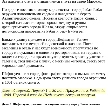
Завтракаем в отеле и отправляемся в путь на север Марокко.
По дороге посетим столицу королевства - город Рабат. Рабат
окружен живописными садами и находится на берегу
Атлантического океана. Посетим крепость Касба Удайя, с
которой началась история города, медину и руины
древнеримского города Шелла, откуда открывается
потрясающая панорама на Рабат и реку Бу-Регрег.
Ближе к ужину приедем в город Шефшауен. Успеем
насладиться его вечерней подсветкой и жизнью. После
заселения в отель у нас будет возможность прогуляться по
городу и поужинать в одном из ресторанчиков, на террасе с
видом на город или прямо на улице купить дюжину улиток с
телеги и, стоя плечом к плечу с местным жителем, съесть этот
марокканский деликатес.
Шефшауен – тот город, фотографии которого вызывают мечту
посетить Марокко. Ведь дома этого уютного города окрашены
в 1001 оттенок синего.
Дневной переход: Переезд 1 ч. 30 мин. Прогулка по г. Рабат до
14:00. Переезд 4 часа до Шефшауена, вечерняя прогулка
День 3. Шефшауен, треккинг по национальному парку Талассемтане