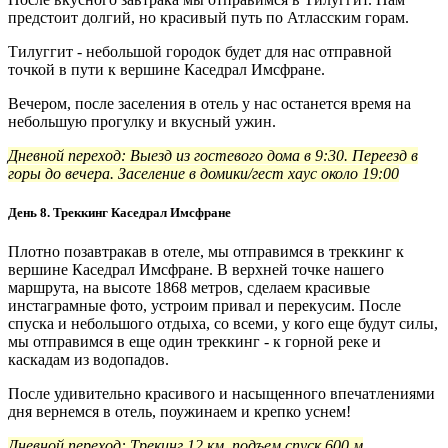
предстоит долгий, но красивый путь по Атласским горам.
Тилуггит - небольшой городок будет для нас отправной
точкой в пути к вершине Каседрал Имсфране.
Вечером, после заселения в отель у нас останется время на
небольшую прогулку и вкусный ужин.
Дневной переход: Выезд из гостевого дома в 9:30. Переезд в
горы до вечера. Заселение в домики/гест хаус около 19:00
День 8. Треккинг Каседрал Имсфране
Плотно позавтракав в отеле, мы отправимся в треккинг к
вершине Каседрал Имсфране. В верхней точке нашего
маршрута, на высоте 1868 метров, сделаем красивые
инстаграмные фото, устроим привал и перекусим. После
спуска и небольшого отдыха, со всеми, у кого еще будут силы,
мы отправимся в еще один треккинг - к горной реке и
каскадам из водопадов.
После удивительно красивого и насыщенного впечатлениями
дня вернемся в отель, поужинаем и крепко уснем!
Дневной переход: Трекинг 12 км, подъем спуск 600 м