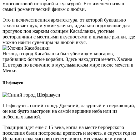
многовековой историей и культурой. Его именем назван
самый романтический фильм о любви.
Это и величественная архитектура, от которой буквально
захватывает дух, и узкие улочки, идеально подходящие для
прогулок под жарким солнцем Касабланки, уютные
ресторанчики с местными вкусностями и шумные рынки, где
можно найти сувениры на любой вкус.
Некогда город Касабланка был убежищем корсаров,
грабивших богатые корабли. Здесь находится мечеть Хасана
II, вторая по величине в мусульманском мире после мечети в
Мекке.
Шэфшауен
Шэфшауэн - синий город. Древний, лазурный и сверкающий,
он как будто выстроен на самой вершине неба или из
небесных камней.
Традиция идет еще с 15 века, когда на месте берберского
поселения были построены крепость и мечеть, а спустя год из
Испании сюда массово переселились мусульмане и иудеи.