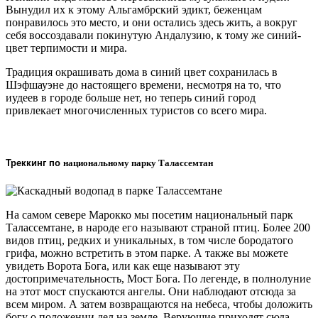
Вынудил их к этому Альгамбрский эдикт, беженцам
понравилось это место, и они остались здесь жить, а вокруг
себя воссоздавали покинутую Андалузию, к тому же синий-
цвет терпимости и мира.
Традиция окрашивать дома в синий цвет сохранилась в
Шэфшауэне до настоящего времени, несмотря на то, что
иудеев в городе больше нет, но теперь синий город
привлекает многочисленных туристов со всего мира.
Треккинг по
национальному парку Талассемтан
На самом севере Марокко мы посетим национальный парк
Талассемтане, в народе его называют страной птиц. Более 200
видов птиц, редких и уникальных, в том числе бородатого
грифа, можно встретить в этом парке. А также вы можете
увидеть Ворота Бога, или как еще называют эту
достопримечательность, Мост Бога. По легенде, в полнолуние
на этот мост спускаются ангелы. Они наблюдают отсюда за
всем миром. А затем возвращаются на небеса, чтобы доложить
богу о положении дел на земле. Верующие приходят сюда,