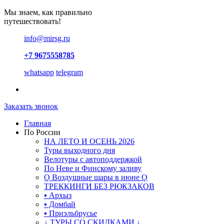
Мы знаем, как правильно
путешествовать!
info@mirsg.ru
+7 9675558785
whatsapp
telegram
Заказать звонок
Главная
По России
НА ЛЕТО И ОСЕНЬ 2026
Туры выходного дня
Велотуры с автоподдержкой
По Неве и Финскому заливу
Ǫ Воздушные шары в июне Ǫ
ТРЕККИНГИ БЕЗ РЮКЗАКОВ
▪ Архыз
▪ Домбай
▪ Приэльбрусье
↓ ТУРЫ СО СКИДКАМИ ↓