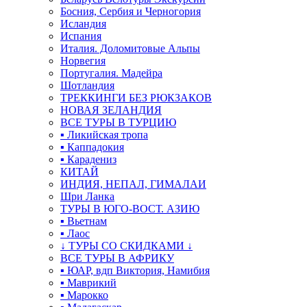
Босния, Сербия и Черногория
Исландия
Испания
Италия. Доломитовые Альпы
Норвегия
Португалия. Мадейра
Шотландия
ТРЕККИНГИ БЕЗ РЮКЗАКОВ
НОВАЯ ЗЕЛАНДИЯ
ВСЕ ТУРЫ В ТУРЦИЮ
▪ Ликийская тропа
▪ Каппадокия
▪ Карадениз
КИТАЙ
ИНДИЯ, НЕПАЛ, ГИМАЛАИ
Шри Ланка
ТУРЫ В ЮГО-ВОСТ. АЗИЮ
▪ Вьетнам
▪ Лаос
↓ ТУРЫ СО СКИДКАМИ ↓
ВСЕ ТУРЫ В АФРИКУ
▪ ЮАР, вдп Виктория, Намибия
▪ Маврикий
▪ Марокко