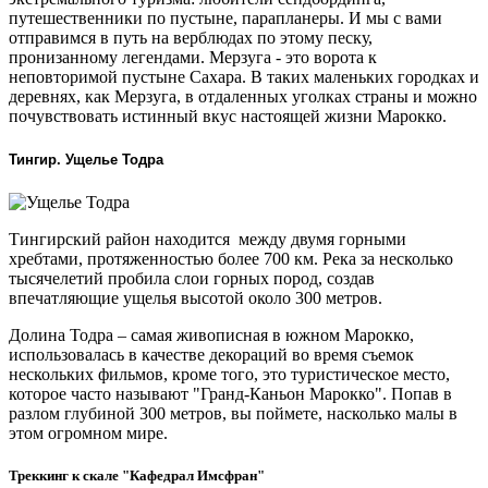
путешественники по пустыне, парапланеры. И мы с вами
отправимся в путь на верблюдах по этому песку,
пронизанному легендами. Мерзуга - это ворота к
неповторимой пустыне Сахара. В таких маленьких городках и
деревнях, как Мерзуга, в отдаленных уголках страны и можно
почувствовать истинный вкус настоящей жизни Марокко.
Тингир. Ущелье Тодра
Тингирский район находится между двумя горными
хребтами, протяженностью более 700 км. Река за несколько
тысячелетий пробила слои горных пород, создав
впечатляющие ущелья высотой около 300 метров.
Долина Тодра – самая живописная в южном Марокко,
использовалась в качестве декораций во время съемок
нескольких фильмов, кроме того, это туристическое место,
которое часто называют "Гранд-Каньон Марокко". Попав в
разлом глубиной 300 метров, вы поймете, насколько малы в
этом огромном мире.
Треккинг к скале "Кафедрал Имсфран"