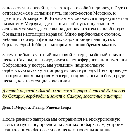
Запасаемся энергией и, взяв завтрак с собой в дорогу, в 7 утра
отправляемся в дальний путь, на юго-восток Марокко, к
границе с Алжиром. К 16 часам мы окажемся в деревушке под
названием Мерзуга, где начнем свой путь в пустыню. А
отправимся мы туда сперва на джипах, а затем на верблюдах.
Создадим настоящий караван! Мимо верблюжьих стоянок,
небольших озер и финиковых садов пройдет наш путь к
бархану Эрг-Шебби, на котором мы полюбуемся закатом.
Затем прибыв в уютный шатровой лагерь, разбитый прямо в
песках Сахары, мы погрузимся в атмосферу жизни в пустыни.
Собравшись у костра, мы услышим национальную
берберскую музыку и попробуем местную еду. Ночь проведем
в потрясающем шатровом лагере, под звездным небом, среди
песков, как настоящие кочевники.
Дневной переход: Выезд из отеля в 7 утра. Переезд 8-9 часов
до Сахары, верблюды и закат в Сахаре, заселение в шатры
День 6. Мерзуга, Тингир. Ущелье Тодра
После раннего завтрака мы отправимся на экскурсионную
часть по пустыне, проедем на джипах по барханам, устроим
великолепную фотосессию в песках, посетим жилище