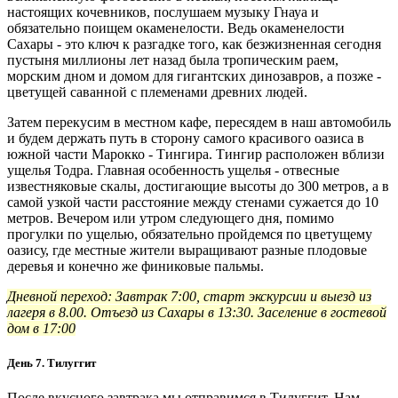
настоящих кочевников, послушаем музыку Гнауа и
обязательно поищем окаменелости. Ведь окаменелости
Сахары - это ключ к разгадке того, как безжизненная сегодня
пустыня миллионы лет назад была тропическим раем,
морским дном и домом для гигантских динозавров, а позже -
цветущей саванной с племенами древних людей.
Затем перекусим в местном кафе, пересядем в наш автомобиль
и будем держать путь в сторону самого красивого оазиса в
южной части Марокко - Тингира. Тингир расположен вблизи
ущелья Тодра. Главная особенность ущелья - отвесные
известняковые скалы, достигающие высоты до 300 метров, а в
самой узкой части расстояние между стенами сужается до 10
метров. Вечером или утром следующего дня, помимо
прогулки по ущелью, обязательно пройдемся по цветущему
оазису, где местные жители выращивают разные плодовые
деревья и конечно же финиковые пальмы.
Дневной переход: Завтрак 7:00, старт экскурсии и выезд из
лагеря в 8.00. Отъезд из Сахары в 13:30. Заселение в гостевой
дом в 17:00
День 7. Тилуггит
После вкусного завтрака мы отправимся в Тилуггит. Нам