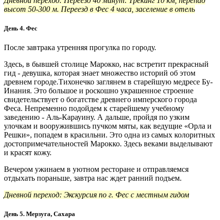
Дневной переход: Переезд 40 минут. Трекинг 10 км, перепад
высот 50-300 м. Переезд в Фес 4 часа, заселение в отель
День 4. Фес
После завтрака утренняя прогулка по городу.
Здесь, в бывшей столице Марокко, нас встретит прекрасный
гид - девушка, которая знает множество историй об этом
древнем городе.Тихонечко заглянем в старейшую медресе Бу-
Инания. Это большое и роскошно украшенное строение
свидетельствует о богатстве древнего имперского города
Феса. Непременно подойдем к старейшему учебному
заведению - Аль-Карауину. А дальше, пройдя по узким
улочкам и вооружившись пучком мяты, как ведущие «Орла и
Решки», попадем в красильни. Это одна из самых колоритных
достопримечательностей Марокко. Здесь веками выделывают
и красят кожу.
Вечером ужинаем в уютном ресторане и отправляемся
отдыхать пораньше, завтра нас ждет ранний подъем.
Дневной переход: Экскурсия по г. Фес с местным гидом
День 5. Мерзуга, Сахара