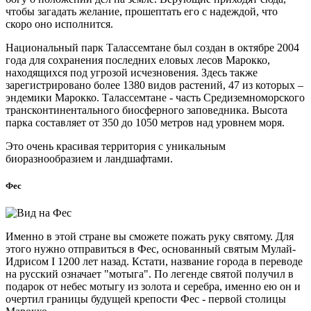
чтобы загадать желание, прошептать его с надеждой, что
скоро оно исполнится.
Национальный парк Талассемтане был создан в октябре 2004
года для сохранения последних еловых лесов Марокко,
находящихся под угрозой исчезновения. Здесь также
зарегистрировано более 1380 видов растений, 47 из которых –
эндемики Марокко. Талассемтане - часть Средиземноморского
трансконтинентального биосферного заповедника. Высота
парка составляет от 350 до 1050 метров над уровнем моря.
Это очень красивая территория с уникальным
биоразнообразием и ландшафтами.
Фес
Именно в этой стране вы сможете пожать руку святому. Для
этого нужно отправиться в Фес, основанный святым Мулай-
Идрисом I 1200 лет назад. Кстати, название города в переводе
на русский означает "мотыга". По легенде святой получил в
подарок от небес мотыгу из золота и серебра, именно ею он и
очертил границы будущей крепости Фес - первой столицы