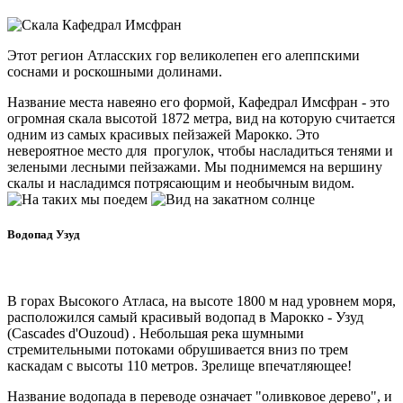
Этот регион Атласских гор великолепен его алеппскими
соснами и роскошными долинами.
Название места навеяно его формой, Кафедрал Имсфран - это
огромная скала высотой 1872 метра, вид на которую считается
одним из самых красивых пейзажей Марокко. Это
невероятное место для прогулок, чтобы насладиться тенями и
зелеными лесными пейзажами. Мы поднимемся на вершину
скалы и насладимся потрясающим и необычным видом.
Водопад Узуд
В горах Высокого Атласа, на высоте 1800 м над уровнем моря,
расположился самый красивый водопад в Марокко - Узуд
(Cascades d'Ouzoud) . Небольшая река шумными
стремительными потоками обрушивается вниз по трем
каскадам с высоты 110 метров. Зрелище впечатляющее!
Название водопада в переводе означает "оливковое дерево", и