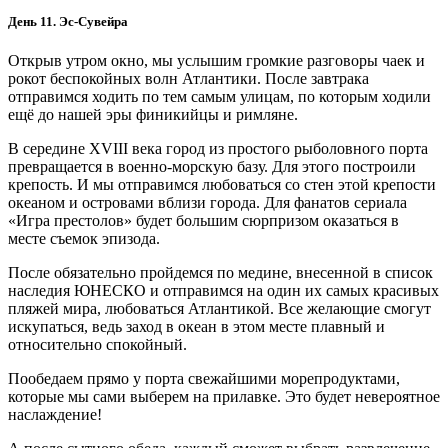
День 11. Эс-Сувейра
Открыв утром окно, мы услышим громкие разговоры чаек и
рокот беспокойных волн Атлантики. После завтрака
отправимся ходить по тем самым улицам, по которым ходили
ещё до нашей эры финикийцы и римляне.
В середине XVIII века город из простого рыболовного порта
превращается в военно-морскую базу. Для этого построили
крепость. И мы отправимся любоваться со стен этой крепости
океаном и островами вблизи города. Для фанатов сериала
«Игра престолов» будет большим сюрпризом оказаться в
месте съемок эпизода.
После обязательно пройдемся по медине, внесенной в список
наследия ЮНЕСКО и отправимся на один их самых красивых
пляжей мира, любоваться Атлантикой. Все желающие смогут
искупаться, ведь заход в океан в этом месте плавный и
относительно спокойный.
Пообедаем прямо у порта свежайшими морепродуктами,
которые мы сами выберем на прилавке. Это будет невероятное
наслаждение!