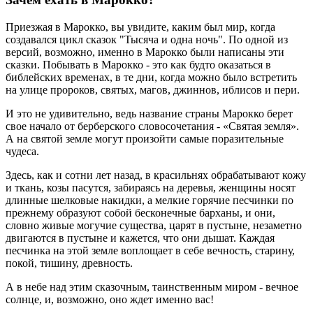
Приезжая в Марокко, вы увидите, каким был мир, когда
создавался цикл сказок "Тысяча и одна ночь". По одной из
версий, возможно, именно в Марокко были написаны эти
сказки. Побывать в Марокко - это как будто оказаться в
библейских временах, в те дни, когда можно было встретить
на улице пророков, святых, магов, джиннов, иблисов и пери.
И это не удивительно, ведь название страны Марокко берет
свое начало от берберского словосочетания - «Святая земля».
А на святой земле могут произойти самые поразительные
чудеса.
Здесь, как и сотни лет назад, в красильнях обрабатывают кожу
и ткань, козы пасутся, забираясь на деревья, женщины носят
длинные шелковые накидки, а мелкие горячие песчинки по
прежнему образуют собой бесконечные барханы, и они,
словно живые могучие существа, царят в пустыне, незаметно
двигаются в пустыне и кажется, что они дышат. Каждая
песчинка на этой земле воплощает в себе вечность, старину,
покой, тишину, древность.
А в небе над этим сказочным, таинственным миром - вечное
солнце, и, возможно, оно ждет именно вас!