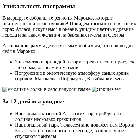
Уникальность программы
В маршруте собраны те регионы Марокко, которые
неизвестны широкой публике! Пройдем треккинги в высоких
горах Атласа, искупаемся в океане, увидим цветные древние
города и загадаем желания на барханах пустыни Сахары.
Авторы программы делятся самым любимым, что нашли для
себя в Марокко:
Знакомство с природой в форме треккингов и прогулок
по горам, оазисам и пустыне
Погружение в экзотическую атмосферу самых ярких
городов: Маракеша, Шефшауена, Касабланки, Феса
За 12 дней мы увидим:
Насладимся красотой Атласских гор, пройдя в их
долинах несколько треккингов
Национальный парк Талассемтане покажет нам Ворота
Бога – мост, на который, по легенде, в полнолуние
спускаются ангелы