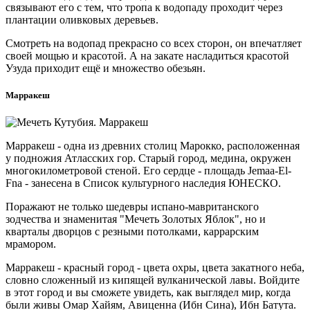
связывают его с тем, что тропа к водопаду проходит через
плантации оливковых деревьев.
Смотреть на водопад прекрасно со всех сторон, он впечатляет
своей мощью и красотой. А на закате насладиться красотой
Узуда приходит ещё и множество обезьян.
Марракеш
Марракеш - одна из древних столиц Марокко, расположенная
у подножия Атласских гор. Старый город, медина, окружен
многокилометровой стеной. Его сердце - площадь Jemaa-El-
Fna - занесена в Список культурного наследия ЮНЕСКО.
Поражают не только шедевры испано-мавританского
зодчества и знаменитая "Мечеть Золотых Яблок", но и
кварталы дворцов с резными потолками, каррарским
мрамором.
Марракеш - красный город - цвета охры, цвета закатного неба,
словно сложенный из кипящей вулканической лавы. Войдите
в этот город и вы сможете увидеть, как выглядел мир, когда
были живы Омар Хайям, Авиценна (Ибн Сина), Ибн Батута.