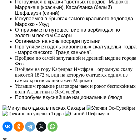
Погрузимся в краски "цветных городов" Марокко:
Марракеш (красный), Касабланка (белый)
Шефшауэн (синий)
Искупаемся в брызгах самого красивого водопада
Марокко - Узуд
Отправимся в путешествие на верблюдах по
золотым пескам Сахары
Останемся на ночь посреди пустыни
Прогуляемся вдоль живописных скал ущелья Тодра
- марроканского "Гранд каньона".
Пройдем по самой запутанной и древней медине города
Феса
Взойдем на гору Кафедрал Имсфран - огромную скалу
высотой 1872 м, вид на которую считается одним из
самых красивых пейзажей Марокко
Услышим громкие разговоры чаек и рокот беспокойных
волн Атлантики в Эс-Сувейре
Попробуем вкуснейшие национальные блюда