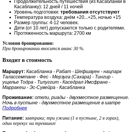
Продолжительность путешествия (из Касабланки в
Касабланку): 12 дней / 11 ночей
Уровень подготовки:
требования отсутствуют
Температура воздуха: днём +20...+25, ночью +15
Размер группы: 4-12 человек.
Дети (от 10 лет) допускаются только с родителями.
Протяженность маршрута: 2700 км
Условия бронирования:
При бронировании вносится аванс 30 %.
Входит в стоимость
Маршрут:
Касабланка - Рабат - Шефшауен - нацпарк
Талассемтане - Фес - Мерзуга (Сахара) - Тингир -
ущелье Тодра - Тилуггит - Каседрал Имсфране -
Марракеш - Эс-Сувейра - Касабланка
Проживание:
отели, риады - двухместное размещение.
Ночь в пустыне - двухместное размещение в шатре
Подробнее
Питание:
завтраки; три ужина
(1 в пустыне, 2 в горах)
,
один перекус на треккинге