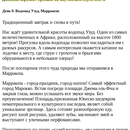
День 9. Водопад Узуд, Марракеш
Традиционный завтрак и снова в путь!
Нас ждёт удивительной красоты водопад Узуд. Один из самых
величественных в Африке, расположенный на высоте 1800
метров! Прогулка вдоль водопада позволит насладиться им с
разных ракурсов. А самым интересным окажется катание на
лодочке к месту, где струи с грохотом и брызгами
обрушиваются в небольшое озерцо!
После посещения этого чуда природы мы отправимся в
Марракеш.
Марракеш - город-праздник, город-хиппи! Самый эффектный
город Марокко. Встав посреди площади Джема-эль-Фна и
закрыв глаза, можно услышать все звуки мира. Без
преувеличения! Площадь,признанная Юнеско шедевром
нематериального и культурного наследия, являет собой
уникальное зрелище. Здесь готовят разнообразную еду,
рисуют хной рисунки, удаляют зубы, заклинают змей и
выступают с уличными перфомансами.
Прогулявшись по этому «калейдоскопу», мы заночуем в тихом