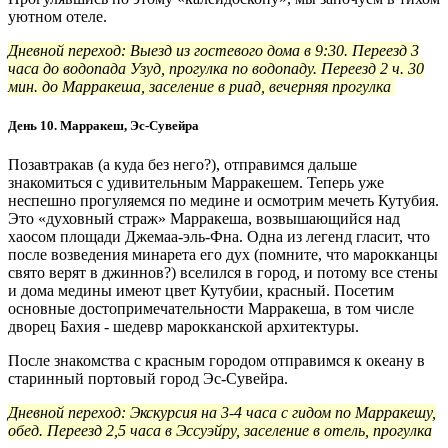
уютном отеле.
Дневной переход: Выезд из гостевого дома в 9:30. Переезд 3
часа до водопада Узуд, прогулка по водопаду. Переезд 2 ч. 30
мин. до Марракеша, заселение в риад, вечерняя прогулка
День 10. Марракеш, Эс-Сувейра
Позавтракав (а куда без него?), отправимся дальше
знакомиться с удивительным Марракешем. Теперь уже
неспешно прогуляемся по медине и осмотрим мечеть Кутубия.
Это «духовный страж» Марракеша, возвышающийся над
хаосом площади Джемаа-эль-Фна. Одна из легенд гласит, что
после возведения минарета его дух (помните, что марокканцы
свято верят в джиннов?) вселился в город, и потому все стены
и дома медины имеют цвет Кутубии, красный. Посетим
основные достопримечательности Марракеша, в том числе
дворец Бахия - шедевр марокканской архитектуры.
После знакомства с красным городом отправимся к океану в
старинный портовый город Эс-Сувейра.
Дневной переход: Экскурсия на 3-4 часа с гидом по Марракешу,
обед. Переезд 2,5 часа в Эссуэйру, заселение в отель, прогулка