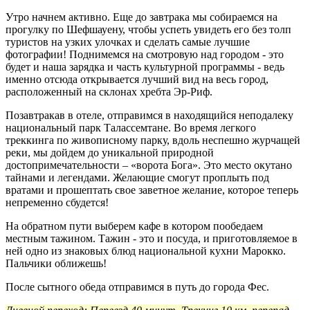
Утро начнем активно. Еще до завтрака мы собираемся на
прогулку по Шефшауену, чтобы успеть увидеть его без толп
туристов на узких улочках и сделать самые лучшие
фотографии! Поднимемся на смотровую над городом - это
будет и наша зарядка и часть культурной программы - ведь
именно отсюда открывается лучший вид на весь город,
расположенный на склонах хребта Эр-Риф.
Позавтракав в отеле, отправимся в находящийся неподалеку
национальный парк Талассемтане. Во время легкого
треккинга по живописному парку, вдоль неспешно журчащей
реки, мы дойдем до уникальной природной
достопримечательности – «ворота Бога». Это место окутано
тайнами и легендами. Желающие смогут проплыть под
вратами и прошептать свое заветное желание, которое теперь
непременно сбудется!
На обратном пути выберем кафе в котором пообедаем
местным тажином. Тажин - это и посуда, и приготовляемое в
ней одно из знаковых блюд национальной кухни Марокко.
Пальчики оближешь!
После сытного обеда отправимся в путь до города Фес.