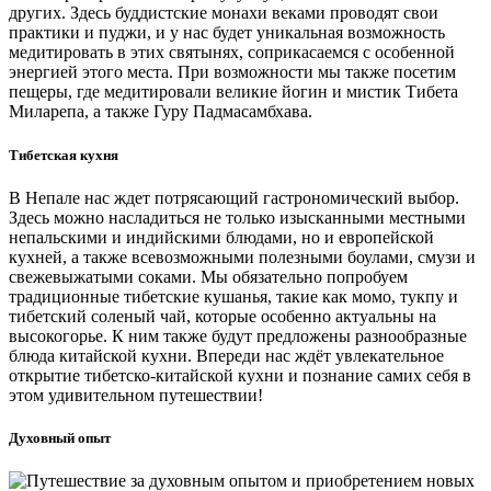
других. Здесь буддистские монахи веками проводят свои
практики и пуджи, и у нас будет уникальная возможность
медитировать в этих святынях, соприкасаемся с особенной
энергией этого места. При возможности мы также посетим
пещеры, где медитировали великие йогин и мистик Тибета
Миларепа, а также Гуру Падмасамбхава.
Тибетская кухня
В Непале нас ждет потрясающий гастрономический выбор.
Здесь можно насладиться не только изысканными местными
непальскими и индийскими блюдами, но и европейской
кухней, а также всевозможными полезными боулами, смузи и
свежевыжатыми соками. Мы обязательно попробуем
традиционные тибетские кушанья, такие как момо, тукпу и
тибетский соленый чай, которые особенно актуальны на
высокогорье. К ним также будут предложены разнообразные
блюда китайской кухни. Впереди нас ждёт увлекательное
открытие тибетско-китайской кухни и познание самих себя в
этом удивительном путешествии!
Духовный опыт