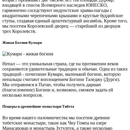
входящей в список Всемирного наследия ЮНЕСКО,
гармонично соседствуют индуистские храмы-пагоды с
квадратными черепичными крышами и круглые буддийские
ступы, создавая единый архитектурный ансамбль. Кроме того,
мы посетим Королевский дворец — старейший из дворцов
трех Королевств.
Живая Богиня Кумари
Непал — это уникальная страна, где на протяжении веков
сохраняются удивительные традиции и обычаи. Одна из таких
традиций - почитание Кумари, маленькой богини, которую
непальцы считают воплощением Богини Таледжу (Дурги).
Мы отправимся в Патан, чтобы получить даршан
(благословение) Богини и, возможно, сможем задать ей
несколько вопросов.
Пещеры и древнейшие монастыри Тибета
Во время нашего паломничества мы посетим древние
тибетские монастыри, такие как Чиу Гомпа на озере
Манасаровар и монастырь Зутулпук, а также несколько