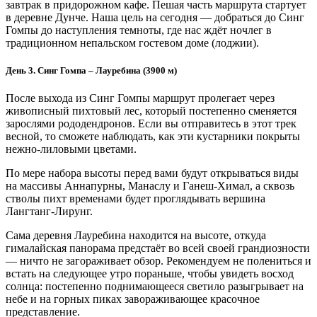
завтрак в придорожном кафе. Пешая часть маршрута стартует
в деревне Дунче. Наша цель на сегодня — добраться до Синг
Гомпы до наступления темноты, где нас ждёт ночлег в
традиционном непальском гостевом доме (лоджии).
День 3. Синг Гомпа – Лауребина (3900 м)
После выхода из Синг Гомпы маршрут пролегает через
живописный пихтовый лес, который постепенно сменяется
зарослями рододендронов. Если вы отправитесь в этот трек
весной, то сможете наблюдать, как эти кустарники покрыты
нежно-лиловыми цветами.
По мере набора высоты перед вами будут открываться виды
на массивы Аннапурны, Манаслу и Ганеш-Химал, а сквозь
стволы пихт временами будет проглядывать вершина
Лангтанг-Лирунг.
Сама деревня Лауребина находится на высоте, откуда
гималайская панорама предстаёт во всей своей грандиозности
— ничто не загораживает обзор. Рекомендуем не полениться и
встать на следующее утро пораньше, чтобы увидеть восход
солнца: постепенно поднимающееся светило разыгрывает на
небе и на горных пиках завораживающее красочное
представление.