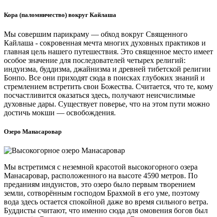
Кора (паломничество) вокруг Кайлаша
Мы совершим парикраму — обход вокруг Священного
Кайлаша - сокровенная мечта многих духовных практиков и
главная цель нашего путешествия. Это священное место имеет
особое значение для последователей четырех религий:
индуизма, буддизма, джайнизма и древней тибетской религии
Бонпо. Все они приходят сюда в поисках глубоких знаний и
стремлением встретить свои Божества. Считается, что те, кому
посчастливится оказаться здесь, получают неисчислимые
духовные дары. Существует поверье, что на этом пути можно
достичь мокши — освобождения.
Озеро Манасаровар
Мы встретимся с неземной красотой высокогорного озера
Манасаровар, расположенного на высоте 4590 метров. По
преданиям индуистов, это озеро было первым творением
земли, сотворённым господом Брахмой в его уме, поэтому
вода здесь остается спокойной даже во время сильного ветра.
Буддисты считают, что именно сюда для омовения богов был