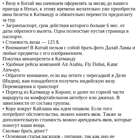
• Визу в Китай мы начинаем оформлять за месяц до вашего
приезда в Непал, к этому времени желательно уже приобрести
авиа билеты в Катманду и обязательно перевести предоплату
за тур.
• Загранпаспорт, срок действия которого больше 6 мес. от
даты обратного вылета. Одна полностью пустая страница в
паспорте.
• Стоимость визы — 125 $.
• Внимание! В Китай нельзя с собой брать фото Далай Ламы и
любые предметы с его изображением.
Покупка авиаперелета в Катманду
• Удобные рейсы компаний Air Arabia, Fly Dubai, Katar
Airways.
• Обратите внимание, если вы летите с пересадкой в Дели
(Индия), вам понадобится получить индийскую визу.
Перемещения и транспорт
• Переезд из Катманду в Киронг, и далее по горной части
маршрута на комфортабельном автобусе или джипах. В
зависимости от состава группы.
• Кору вокруг Кайлаша мы идем пешком. Если того
потребуют обстоятельства, можно нанять яков. Также за
дополнительную стоимость можно арендовать яков, которые
понесут наши вещи.
Сколько брать денег?
• Основная статья расходов - питание, так как оно не