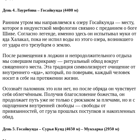
День 4. Лауребина – Госайкунда (4400 м)
Ранним утром мы направляемся к озеру Госайкунда — месту,
которое в индуистской мифологии связано с преданием о боге
Шиве. Согласно легенде, именно здесь он испытывал муки от
яда Халакал, пока не испил воды из этого озера, возникшего
от удара его трезубцем о землю.
После размещения в лоджии и непродолжительного отдыха
мы совершим парикраму — ритуальный обход вокруг
священного места. Эта традиция символизирует очищение от
внутреннего «яда», который, по поверьям, каждый человек
носит в себе на протяжении жизни.
Осознаёт паломник это или нет, но после обряда он чувствует
себя облегчённым. Получив благословение божества, он
продолжает путь уже не только с рюкзаком за плечами, но и с
ощущением внутренней свободы — свободы от
привязанностей, от груза прошлых поступков и накопленных
обид.
День 5. Госайкунда – Сурья Кунд (4650 м) – Мукхарка (2950 м)