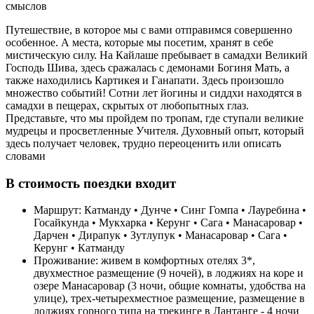
Путешествие, в которое мы с вами отправимся совершенно
особенное. А места, которые мы посетим, хранят в себе
мистическую силу. На Кайлаше пребывает в самадхи Великий
Господь Шива, здесь сражалась с демонами Богиня Мать, а
также находились Картикея и Ганапати. Здесь произошло
множество событий! Сотни лет йогины и сиддхи находятся в
самадхи в пещерах, скрытых от любопытных глаз.
Представьте, что мы пройдем по тропам, где ступали великие
мудрецы и просветленные Учителя. Духовный опыт, который
здесь получает человек, трудно переоценить или описать
словами
В стоимость поездки входит
Маршрут: Катманду • Дунче • Синг Гомпа • Лауребина •
Госайкунда • Мукхарка • Керунг • Сага • Манасаровар •
Дарчен • Дирапук • Зутлупук • Манасаровар • Сага •
Керунг • Катманду
Проживание: живем в комфортных отелях 3*,
двухместное размещение (9 ночей), в лоджиях на коре и
озере Манасаровар (3 ночи, общие комнаты, удобства на
улице), трех-четырехместное размещение, размещение в
лоджиях горного типа на трекинге в Лантанге - 4 ночи