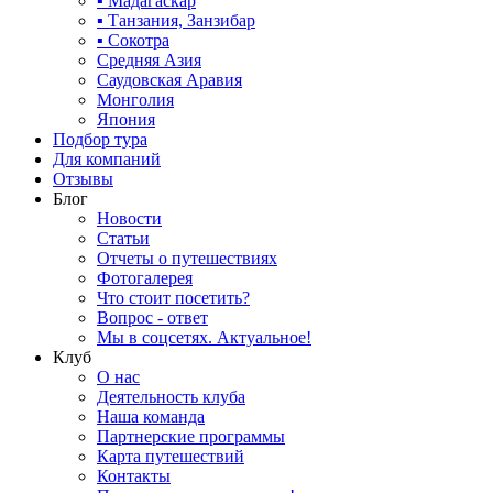
▪ Мадагаскар
▪ Танзания, Занзибар
▪ Сокотра
Средняя Азия
Саудовская Аравия
Монголия
Япония
Подбор тура
Для компаний
Отзывы
Блог
Новости
Статьи
Отчеты о путешествиях
Фотогалерея
Что стоит посетить?
Вопрос - ответ
Мы в соцсетях. Актуальное!
Клуб
О нас
Деятельность клуба
Наша команда
Партнерские программы
Карта путешествий
Контакты