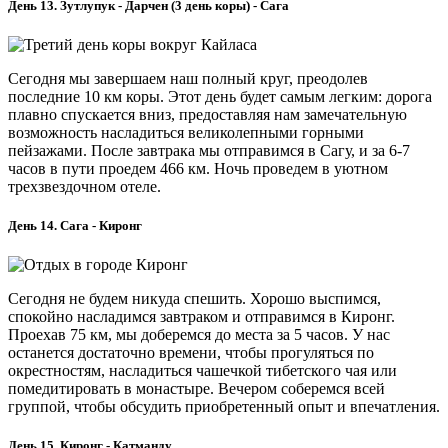
День 13. Зутлупук - Дарчен (3 день коры) - Сага
Сегодня мы завершаем наш полный круг, преодолев
последние 10 км коры. Этот день будет самым легким: дорога
плавно спускается вниз, предоставляя нам замечательную
возможность насладиться великолепными горными
пейзажами. После завтрака мы отправимся в Сагу, и за 6-7
часов в пути проедем 466 км. Ночь проведем в уютном
трехзвездочном отеле.
День 14. Сага - Киронг
Сегодня не будем никуда спешить. Хорошо выспимся,
спокойно насладимся завтраком и отправимся в Киронг.
Проехав 75 км, мы доберемся до места за 5 часов. У нас
останется достаточно времени, чтобы прогуляться по
окрестностям, насладиться чашечкой тибетского чая или
помедитировать в монастыре. Вечером соберемся всей
группой, чтобы обсудить приобретенный опыт и впечатления.
День 15. Киронг - Катманду