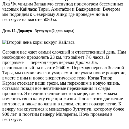
Лха Чу, увидим Западную стенупод присмотром бессменных
часовых Кайласа: Тары, Амитабхи и Ваджрапани. Вечером
мы подойдем к Северному Лику, где проведем ночь в
гестхаусе на высоте 5080 м.
День 12. Дирапук - Зутлупук (2 день коры)
Сегодня нас ждет самый сложный и ответственный день. Нам
необходимо преодолеть 23 км, что займет 7-8 часов. В
программе — переход через перевал Дролма Ла,
расположенный на высоте 5640 м. Переходя перевал Зеленой
Тары, мы символически умираем и получаем новое рождение,
вместе с ним и новое энергетическое тело. Когда Топор
Кармы отсекает наши грехи, мы переходим в новую жизнь,
оставляя позади все негативные переживания и следы
прошлого. Это единственное место в мире, где мы можем
изменить свою карму еще при жизни. После этого движение
по тропе, а также по жизни в целом, станет гораздо легче. К
вечеру мы спустимся к монастырю Зутлупук, которому более
900 лет, и посетим пещеру Миларепы. Ночь проведем в
гестхаусе.