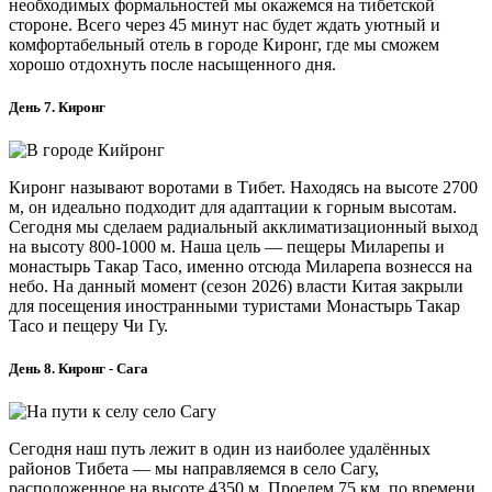
необходимых формальностей мы окажемся на тибетской
стороне. Всего через 45 минут нас будет ждать уютный и
комфортабельный отель в городе Киронг, где мы сможем
хорошо отдохнуть после насыщенного дня.
День 7. Киронг
Киронг называют воротами в Тибет. Находясь на высоте 2700
м, он идеально подходит для адаптации к горным высотам.
Сегодня мы сделаем радиальный акклиматизационный выход
на высоту 800-1000 м. Наша цель — пещеры Миларепы и
монастырь Такар Тасо, именно отсюда Миларепа вознесся на
небо. На данный момент (сезон 2026) власти Китая закрыли
для посещения иностранными туристами Монастырь Такар
Тасо и пещеру Чи Гу.
День 8. Киронг - Сага
Сегодня наш путь лежит в один из наиболее удалённых
районов Тибета — мы направляемся в село Сагу,
расположенное на высоте 4350 м. Проедем 75 км, по времени