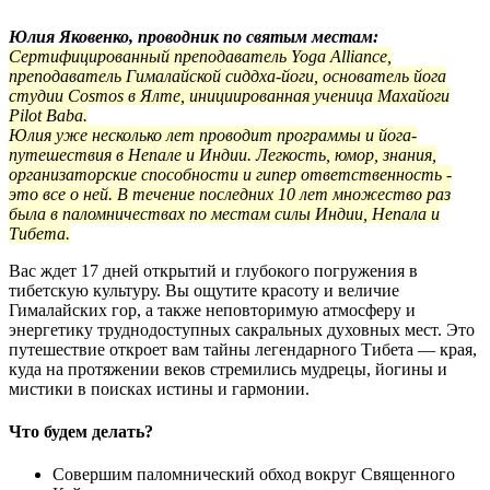
Юлия Яковенко, проводник по святым местам:
Сертифицированный преподаватель Yoga Alliance,
преподаватель Гималайской сиддха-йоги, основатель йога
студии Cosmos в Ялте, инициированная ученица Махайоги
Pilot Baba.
Юлия уже несколько лет проводит программы и йога-
путешествия в Непале и Индии. Легкость, юмор, знания,
организаторские способности и гипер ответственность -
это все о ней. В течение последних 10 лет множество раз
была в паломничествах по местам силы Индии, Непала и
Тибета.
Вас ждет 17 дней открытий и глубокого погружения в
тибетскую культуру. Вы ощутите красоту и величие
Гималайских гор, а также неповторимую атмосферу и
энергетику труднодоступных сакральных духовных мест. Это
путешествие откроет вам тайны легендарного Тибета — края,
куда на протяжении веков стремились мудрецы, йогины и
мистики в поисках истины и гармонии.
Что будем делать?
Совершим паломнический обход вокруг Священного