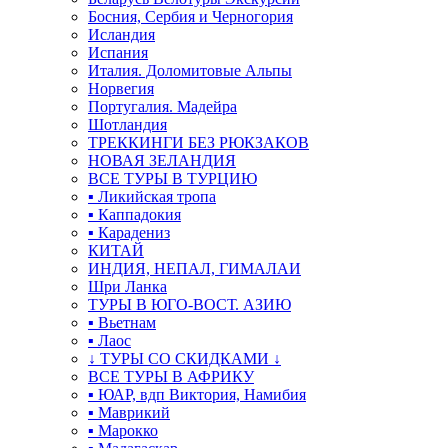
Босния, Сербия и Черногория
Исландия
Испания
Италия. Доломитовые Альпы
Норвегия
Португалия. Мадейра
Шотландия
ТРЕККИНГИ БЕЗ РЮКЗАКОВ
НОВАЯ ЗЕЛАНДИЯ
ВСЕ ТУРЫ В ТУРЦИЮ
▪ Ликийская тропа
▪ Каппадокия
▪ Карадениз
КИТАЙ
ИНДИЯ, НЕПАЛ, ГИМАЛАИ
Шри Ланка
ТУРЫ В ЮГО-ВОСТ. АЗИЮ
▪ Вьетнам
▪ Лаос
↓ ТУРЫ СО СКИДКАМИ ↓
ВСЕ ТУРЫ В АФРИКУ
▪ ЮАР, вдп Виктория, Намибия
▪ Маврикий
▪ Марокко