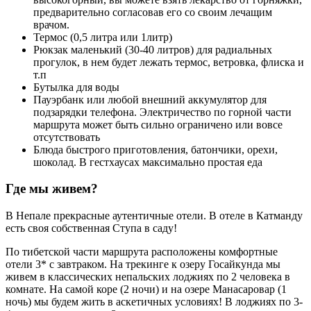
предварительно согласовав его со своим лечащим
врачом.
Термос (0,5 литра или 1литр)
Рюкзак маленький (30-40 литров) для радиальных
прогулок, в нем будет лежать термос, ветровка, флиска и
т.п
Бутылка для воды
Пауэрбанк или любой внешний аккумулятор для
подзарядки телефона. Электричество по горной части
маршрута может быть сильно ограничено или вовсе
отсутствовать
Блюда быстрого приготовления, батончики, орехи,
шоколад. В гестхаусах максимально простая еда
Где мы живем?
В Непале прекрасные аутентичные отели. В отеле в Катманду
есть своя собственная Ступа в саду!
По тибетской части маршрута расположены комфортные
отели 3* с завтраком. На трекинге к озеру Госайкунда мы
живем в классических непальских лоджиях по 2 человека в
комнате. На самой коре (2 ночи) и на озере Манасаровар (1
ночь) мы будем жить в аскетичных условиях! В лоджиях по 3-