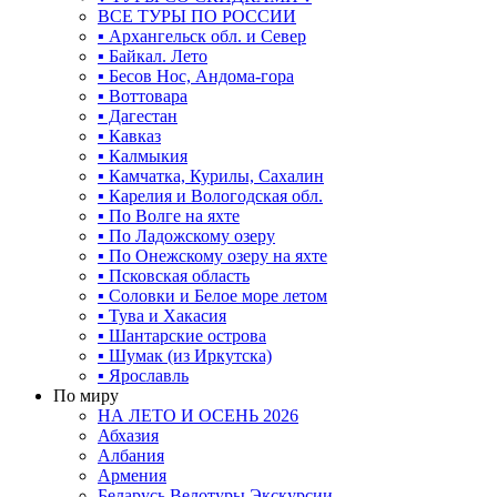
ВСЕ ТУРЫ ПО РОССИИ
▪ Архангельск обл. и Север
▪ Байкал. Лето
▪ Бесов Нос, Андома-гора
▪ Воттовара
▪ Дагестан
▪ Кавказ
▪ Калмыкия
▪ Камчатка, Курилы, Сахалин
▪ Карелия и Вологодская обл.
▪ По Волге на яхте
▪ По Ладожскому озеру
▪ По Онежскому озеру на яхте
▪ Псковская область
▪ Соловки и Белое море летом
▪ Тува и Хакасия
▪ Шантарские острова
▪ Шумак (из Иркутска)
▪ Ярославль
По миру
НА ЛЕТО И ОСЕНЬ 2026
Абхазия
Албания
Армения
Беларусь Велотуры Экскурсии