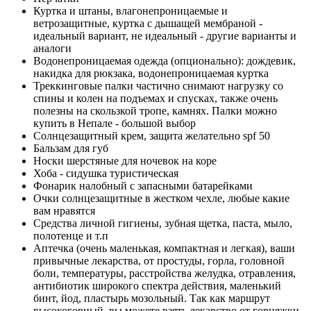
Куртка и штаны, влагонепроницаемые и
ветрозащитные, куртка c дышащей мембраной -
идеальный вариант, не идеальный - другие варианты и
аналоги
Водонепроницаемая одежда (опционально): дождевик,
накидка для рюкзака, водонепроницаемая куртка
Треккинговые палки частично снимают нагрузку со
спины и колен на подъемах и спусках, также очень
полезны на скользкой тропе, камнях. Палки можно
купить в Непале - большой выбор
Солнцезащитный крем, защита желательно spf 50
Бальзам для губ
Носки шерстяные для ночевок на коре
Хоба - сидушка туристическая
Фонарик налобный с запасными батарейками
Очки солнцезащитные в жестком чехле, любые какие
вам нравятся
Средства личной гигиены, зубная щетка, паста, мыло,
полотенце и т.п
Аптечка (очень маленькая, компактная и легкая), ваши
привычные лекарства, от простуды, горла, головной
боли, температуры, расстройства желудка, отравления,
антибиотик широкого спектра действия, маленький
бинт, йод, пластырь мозольный. Так как маршрут
высокогорный, вы можете взять лекарство от горняжки,