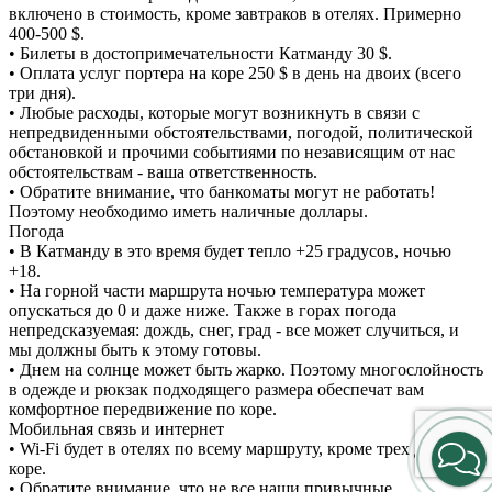
включено в стоимость, кроме завтраков в отелях. Примерно
400-500 $.
• Билеты в достопримечательности Катманду 30 $.
• Оплата услуг портера на коре 250 $ в день на двоих (всего
три дня).
• Любые расходы, которые могут возникнуть в связи с
непредвиденными обстоятельствами, погодой, политической
обстановкой и прочими событиями по независящим от нас
обстоятельствам - ваша ответственность.
• Обратите внимание, что банкоматы могут не работать!
Поэтому необходимо иметь наличные доллары.
Погода
• В Катманду в это время будет тепло +25 градусов, ночью
+18.
• На горной части маршрута ночью температура может
опускаться до 0 и даже ниже. Также в горах погода
непредсказуемая: дождь, снег, град - все может случиться, и
мы должны быть к этому готовы.
• Днем на солнце может быть жарко. Поэтому многослойность
в одежде и рюкзак подходящего размера обеспечат вам
комфортное передвижение по коре.
Мобильная связь и интернет
• Wi-Fi будет в отелях по всему маршруту, кроме трех дней на
коре.
• Обратите внимание, что не все наши привычные