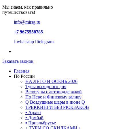
Мы знаем, как правильно
путешествовать!
info@mirsg.ru
+7 9675558785
whatsapp
telegram
Заказать звонок
Главная
По России
НА ЛЕТО И ОСЕНЬ 2026
Туры выходного дня
Велотуры с автоподдержкой
По Неве и Финскому заливу
Ǫ Воздушные шары в июне Ǫ
ТРЕККИНГИ БЕЗ РЮКЗАКОВ
▪ Архыз
▪ Домбай
▪ Приэльбрусье
↓ ТУРЫ СО СКИДКАМИ ↓