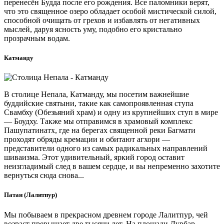
перенесён Будда после его рождения. Все паломники верят,
что это священное озеро обладает особой мистической силой,
способной очищать от грехов и избавлять от негативных
мыслей, даруя ясность уму, подобно его кристально
прозрачным водам.
Катманду
В столице Непала, Катманду, мы посетим важнейшие
буддийские святыни, такие как самопроявленная ступа
Свамбху (Обезьяний храм) и одну из крупнейших ступ в мире
— Боудху. Также мы отправимся в храмовый комплекс
Пашупатинатх, где на берегах священной реки Багмати
проходят обряды кремации и обитают агхори —
представители одного из самых радикальных направлений
шиваизма. Этот удивительный, яркий город оставит
неизгладимый след в вашем сердце, и вы непременно захотите
вернуться сюда снова...
Патан (Лалитпур)
Мы побываем в прекрасном древнем городе Лалитпур, чей
возраст превышает две тысячи лет. На площади Дурбар,