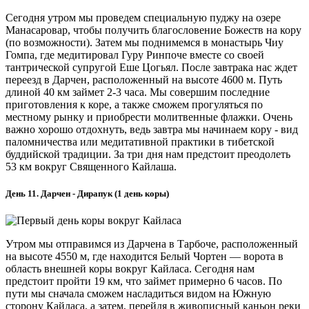
Сегодня утром мы проведем специальную пуджу на озере
Манасаровар, чтобы получить благословение Божеств на кору
(по возможности). Затем мы поднимемся в монастырь Чиу
Гомпа, где медитировал Гуру Ринпоче вместе со своей
тантрической супругой Еше Цогьял. После завтрака нас ждет
переезд в Дарчен, расположенный на высоте 4600 м. Путь
длиной 40 км займет 2-3 часа. Мы совершим последние
приготовления к коре, а также сможем прогуляться по
местному рынку и приобрести молитвенные флажки. Очень
важно хорошо отдохнуть, ведь завтра мы начинаем кору - вид
паломничества или медитативной практики в тибетской
буддийской традиции. За три дня нам предстоит преодолеть
53 км вокруг Священного Кайлаша.
День 11. Дарчен - Дирапук (1 день коры)
Утром мы отправимся из Дарчена в Тарбоче, расположенный
на высоте 4550 м, где находится Белый Чортен — ворота в
область внешней коры вокруг Кайласа. Сегодня нам
предстоит пройти 19 км, что займет примерно 6 часов. По
пути мы сначала сможем насладиться видом на Южную
сторону Кайласа, а затем, перейдя в живописный каньон реки