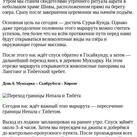
Утром мы станем свидетелями утреннего ритуала аарати в
небольшом храме Шивы, расположенном прямо на берегу
озера. Сразу после завершения церемонии мы начнём подъём.
Основная цель на сегодня — достичь Сурья-Кунда. Однако
даже преодоление половины этого маршрута можно считать
успехом, тем более что на всём протяжении пути перед нами
будут открываться великолепные виды на озёра и
окружающие горные массивы.
После этого нас ждёт спуск обратно в Госайкунду, а затем —
дальнейший переход вниз, в деревню Мукхарку. На этом
отрезке маршрута открываются живописные панорамы на
Лангтанг и Тибетский хребет.
День 6. Мукхарка – Сьябрубеси – Киронг
Сегодня нас ждёт важный этап маршрута — пересечение
границы Непала с Тибетом.
Выход из лоджии запланирован на раннее утро. Спуск займёт
около 3–4 часов. Затем мы пересядем на джипы и доберёмся
до контрольно-пропускного пункта. После прохождения всех