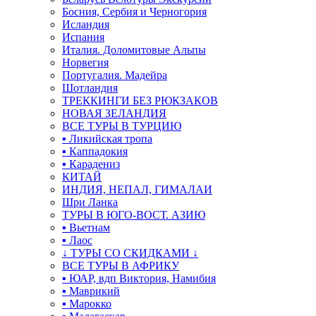
Босния, Сербия и Черногория
Исландия
Испания
Италия. Доломитовые Альпы
Норвегия
Португалия. Мадейра
Шотландия
ТРЕККИНГИ БЕЗ РЮКЗАКОВ
НОВАЯ ЗЕЛАНДИЯ
ВСЕ ТУРЫ В ТУРЦИЮ
▪ Ликийская тропа
▪ Каппадокия
▪ Карадениз
КИТАЙ
ИНДИЯ, НЕПАЛ, ГИМАЛАИ
Шри Ланка
ТУРЫ В ЮГО-ВОСТ. АЗИЮ
▪ Вьетнам
▪ Лаос
↓ ТУРЫ СО СКИДКАМИ ↓
ВСЕ ТУРЫ В АФРИКУ
▪ ЮАР, вдп Виктория, Намибия
▪ Маврикий
▪ Марокко