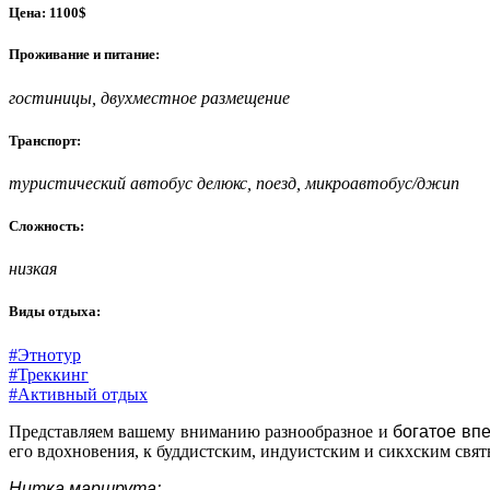
Цена: 1100$
Проживание и питание:
гостиницы, двухместное размещение
Транспорт:
туристический автобус делюкс, поезд, микроавтобус/джип
Сложность:
низкая
Виды отдыха:
#Этнотур
#Треккинг
#Активный отдых
Представляем вашему вниманию разнообразное и
богатое вп
его вдохновения, к буддистским, индуистским и сикхским свя
Нитка маршрута: