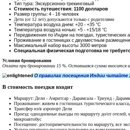
Тип тура: Экскурсионно-трекинговый
Стоимость путешествия: 110
0 долларов
Размер группы: 4 - 16 человек
Дети (от 12 лет) допускаются только с родителями
Температура воздуха днем: +20 - +35 °С
Температура воздуха ночью: +5 - +15/18 °С
Передвижения по Индии на поездах, туристических 
Проживание в гостиницах с двухместным размещен
Максимальный набор высоты 3000 метров
Специальная физическая подготовка не требуетс
Условия бронирования
Оплата при бронировании 15 %. Оставшаяся сумма вносится и
О правилах посещения Индии читайте
В стоимость поездки входит
Маршрут: Дели - Амритсар - Дарамсала - Триунд - Дарамко
Проживание: живем в гостиницах туристического класса
Трансфер из/в аэропорт Дели
Проезд: однодневные выезды по маршруту до/от отелей, м
микроавтобус
Посещение: достопримечательности по маршруту, все эк
Услуги опытного русского турлидера на всем маршруте