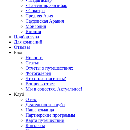
▪ Мадагаскар
▪ Танзания, Занзибар
▪ Сокотра
Средняя Азия
Саудовская Аравия
Монголия
Япония
Подбор тура
Для компаний
Отзывы
Блог
Новости
Статьи
Отчеты о путешествиях
Фотогалерея
Что стоит посетить?
Вопрос - ответ
Мы в соцсетях. Актуальное!
Клуб
О нас
Деятельность клуба
Наша команда
Партнерские программы
Карта путешествий
Контакты