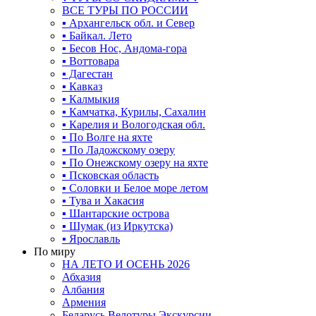
ВСЕ ТУРЫ ПО РОССИИ
▪ Архангельск обл. и Север
▪ Байкал. Лето
▪ Бесов Нос, Андома-гора
▪ Воттовара
▪ Дагестан
▪ Кавказ
▪ Калмыкия
▪ Камчатка, Курилы, Сахалин
▪ Карелия и Вологодская обл.
▪ По Волге на яхте
▪ По Ладожскому озеру
▪ По Онежскому озеру на яхте
▪ Псковская область
▪ Соловки и Белое море летом
▪ Тува и Хакасия
▪ Шантарские острова
▪ Шумак (из Иркутска)
▪ Ярославль
По миру
НА ЛЕТО И ОСЕНЬ 2026
Абхазия
Албания
Армения
Беларусь Велотуры Экскурсии