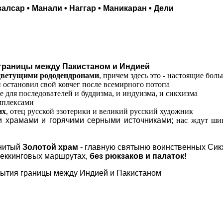
валсар • Манали • Наггар • Маникаран • Дели
границы между Пакистаном и Индией
цветущими рододендронами
, причем здесь это - настоящие бо
 остановил свой ковчег после всемирного потопа
 для последователей и буддизма, и индуизма, и сикхизма
мплексами
их
, отец русской эзотерики и великий русский художник
 храмами и горячими серными источниками;
нас ждут ши
енитый
Золотой храм
- главную святыню воинственных Сик
реккинговых маршрутах,
без рюкзаков и палаток!