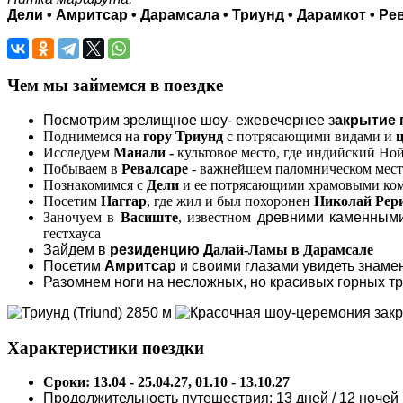
Дели • Амритсар • Дарамсала • Триунд • Дарамкот • Ре
Чем мы займемся в поездке
Посмотрим зрелищное шоу- ежевечернее з
акрытие 
Поднимемся на
гору Триунд
с потрясающими видами и
Исследуем
Манали -
культовое место, где индийский Ной
Побываем в
Ревалсаре
- важнейшем паломническом месте
Познакомимся с
Дели
и ее потрясающими храмовыми ко
Посетим
Наггар
, где жил и был похоронен
Николай Рер
Заночуем в
Васиште
, известном
древними каменными
гестхауса
Зайдем в
резиденцию Д
алай-Ламы в Дарамсале
Посетим
Амритсар
и своими глазами увидеть знам
Разомнем ноги на несложных, но красивых горных т
Характеристики поездки
Сроки: 13.04 - 25.04.27, 01.10 - 13.10.27
Продолжительность путешествия: 13 дней / 12 ночей