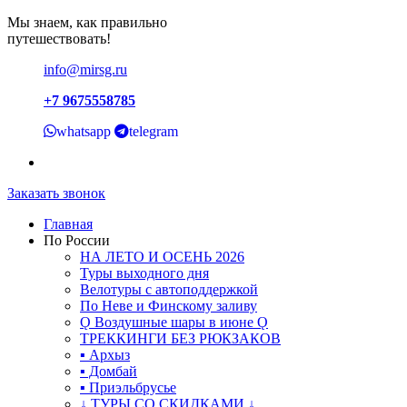
Мы знаем, как правильно
путешествовать!
info@mirsg.ru
+7 9675558785
whatsapp
telegram
Заказать звонок
Главная
По России
НА ЛЕТО И ОСЕНЬ 2026
Туры выходного дня
Велотуры с автоподдержкой
По Неве и Финскому заливу
Ǫ Воздушные шары в июне Ǫ
ТРЕККИНГИ БЕЗ РЮКЗАКОВ
▪ Архыз
▪ Домбай
▪ Приэльбрусье
↓ ТУРЫ СО СКИДКАМИ ↓