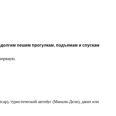
недолгим пешим прогулкам, подъемам и спускам
апрямую.
тсар), туристический автобус (Манали-Дели), джип или