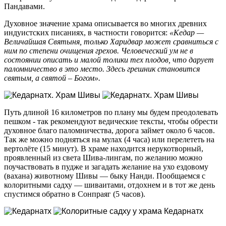
Пандавами.
Духовное значение храма описывается во многих древних
индуистских писаниях, в частности говорится:
«
Кедар —
Величайшая Святыня, только Харидвар может сравниться с
ним по степени очищения грехов. Человеческий ум не в
состоянии описать и малой толики тех плодов, что дарует
паломничество в это место. Здесь грешник становится
святым, а святой – Богом
»
.
Путь длиной 16 километров по плану мы будем преодолевать
пешком - так рекомендуют ведические тексты, чтобы обрести
духовное благо паломничества, дорога займет около 6 часов.
Так же можно подняться на мулах (4 часа) или перелететь на
вертолёте (15 минут). В храме находится нерукотворный,
проявленный из света Шива-лингам, по желанию можно
поучаствовать в пудже и загадать желание на ухо ездовому
(вахана) животному Шивы — быку Нанди. Пообщаемся с
колоритными садху — шиваитами, отдохнем и в тот же день
спустимся обратно в Сонпраяг (5 часов).