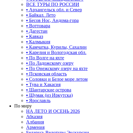
ВСЕ ТУРЫ ПО РОССИИ
▪ Архангельск обл. и Север
▪ Байкал. Лето
▪ Бесов Нос, Андома-гора
▪ Воттовара
▪ Дагестан
▪ Кавказ
▪ Калмыкия
▪ Камчатка, Курилы, Сахалин
▪ Карелия и Вологодская обл.
▪ По Волге на яхте
▪ По Ладожскому озеру
▪ По Онежскому озеру на яхте
▪ Псковская область
▪ Соловки и Белое море летом
▪ Тува и Хакасия
▪ Шантарские острова
▪ Шумак (из Иркутска)
▪ Ярославль
По миру
НА ЛЕТО И ОСЕНЬ 2026
Абхазия
Албания
Армения
Беларусь Велотуры Экскурсии