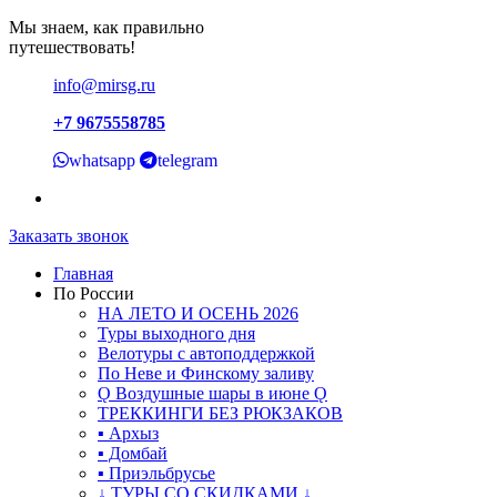
Мы знаем, как правильно
путешествовать!
info@mirsg.ru
+7 9675558785
whatsapp
telegram
Заказать звонок
Главная
По России
НА ЛЕТО И ОСЕНЬ 2026
Туры выходного дня
Велотуры с автоподдержкой
По Неве и Финскому заливу
Ǫ Воздушные шары в июне Ǫ
ТРЕККИНГИ БЕЗ РЮКЗАКОВ
▪ Архыз
▪ Домбай
▪ Приэльбрусье
↓ ТУРЫ СО СКИДКАМИ ↓