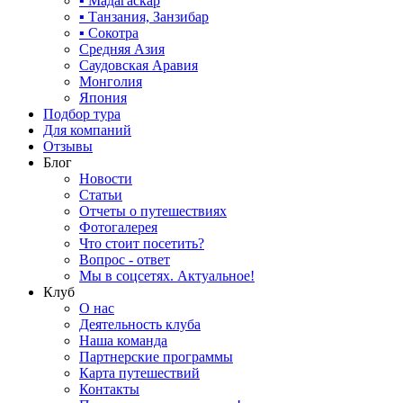
▪ Мадагаскар
▪ Танзания, Занзибар
▪ Сокотра
Средняя Азия
Саудовская Аравия
Монголия
Япония
Подбор тура
Для компаний
Отзывы
Блог
Новости
Статьи
Отчеты о путешествиях
Фотогалерея
Что стоит посетить?
Вопрос - ответ
Мы в соцсетях. Актуальное!
Клуб
О нас
Деятельность клуба
Наша команда
Партнерские программы
Карта путешествий
Контакты