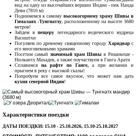
вид на одну из высочайших вершин Индии - пик Нанда
Деви (7816 м)
Поднимемся к самому
высокогорному храму Шивы в
Гималаях -Тунгнатху
, расположенному на высоте 3680
метров!
Зайдем в
пещеру
легендарного ведического мудреца
Васиштхи
Погуляем по древнему священному городу
Харидвар
с
его многовековыми храмами
Посетим самый
значимый храм Шивы
в Ришикеше -
Нилкантх Махадев, а также поучаствуем в Ганга Арати
Сплавимся
на рафте по Ганге,
а при желании и
прыгнем в реку с высокой скалы!
Попробуем все самое вкусное, что может нам дать
кухня северной Индии
!
Характеристики поездки
ДАТЫ ПОЕЗДКИ: 15.10 - 25.10.2026, 15.10-25.10.2027