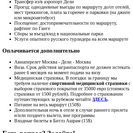
Трансфер из/в аэропорт Дели
Проезд: однодневные выезды по маршруту до/от отелей,
мест треккингов, плата за горючее и парковки (на джипе
или микроавтобусе)
Посещение: достопримечательности по маршруту,
рафтинг по Ганге
Сборы за въезд/вход в национальные парки
Услуги опытного русского турлидера на всем маршруте
Оплачивается дополнительно
Авиаперелет Москва - Дели - Москва
Виза. Срок действия загранпаспорта не должен истекать
ранее 6 месяцев на момент подачи на визу
Медицинская страховка. В поездки за границу мы
требуем наличие
спортивной медицинской страховки
с
выбором страхового покрытия от 35000 евро (стоимость
страховки от 1500 рублей). Подробнее о страховании
путешествующих за рубежом читайте
ЗДЕСЬ
.
Питание на весь маршрут (150$)
Дополнительная ночь в отеле в случае раннего прилета
и/или позднего вылета, вне программы
Входные билеты в Битлз Ашрам (15$)