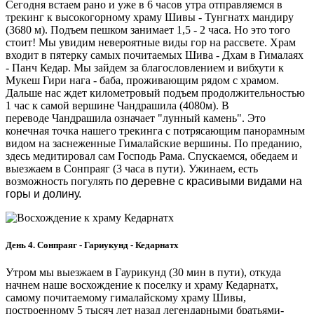
Сегодня встаем рано и уже в 6 часов утра отправляемся в
трекинг к высокогорному храму Шивы - Тунгнатх мандиру
(3680 м). Подъем пешком занимает 1,5 - 2 часа. Но это того
стоит! Мы увидим невероятные виды гор на рассвете. Храм
входит в пятерку самых почитаемых Шива - Дхам в Гималаях
- Панч Кедар. Мы зайдем за благословлением и вибхути к
Мукеш Гири нага - баба, проживающим рядом с храмом.
Дальше нас ждет километровый подъем продолжительностью
1 час к самой вершине Чандрашила (4080м). В
переводе Чандрашила означает "лунный камень". Это
конечная точка нашего трекинга с потрясающим панорамным
видом на заснеженные Гималайские вершины. По преданию,
здесь медитировал сам Господь Рама. Спускаемся, обедаем и
выезжаем в Сонпраяг (3 часа в пути). Ужинаем, есть
возможность погулять
по деревне с красивыми видами на
горы и долину.
День 4. Сонпраяг - Гариукунд - Кедарнатх
Утром мы выезжаем в Гаурикунд (30 мин в пути), откуда
начнем наше восхождение к поселку и храму Кедарнатх,
самому почитаемому гималайскому храму Шивы,
построенному 5 тысяч лет назад легендарными братьями-