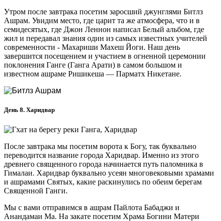
Утром после завтрака посетим заросший джунглями Битлз
Ашрам. Увидим место, где царит та же атмосфера, что и в
семидесятых, где Джон Леннон написал Белый альбом, где
жил и передавал знания один из самых известных учителей
современности - Махариши Махеш Йоги. Наш день
завершится посещением и участием в огненной церемонии
поклонения Ганге (Ганга Арати) в самом большом и
известном ашраме Ришикеша — Парматх Никетане.
День 8. Харидвар
После завтрака мы посетим ворота к Богу, так буквально
переводится название города Харидвар. Именно из этого
древнего священного города начинается путь паломника в
Гималаи. Харидвар буквально усеян многовековыми храмами
и ашрамами Святых, какие раскинулись по обеим берегам
Священной Ганги.
Мы с вами отправимся в ашрам Пайлота Бабаджи и
Анандамаи Ма. На закате посетим Храма Богини Матери