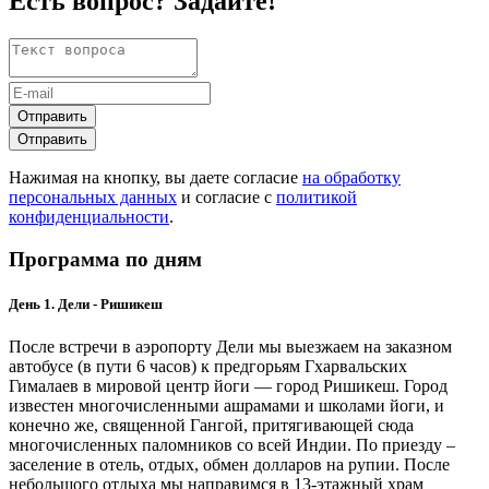
Есть вопрос? Задайте!
Отправить
Отправить
Нажимая на кнопку, вы даете согласие
на обработку
персональных данных
и согласие с
политикой
конфиденциальности
.
Программа по дням
День 1. Дели - Ришикеш
После встречи в аэропорту Дели мы выезжаем на заказном
автобусе (в пути 6 часов) к предгорьям Гхарвальских
Гималаев в мировой центр йоги — город Ришикеш. Город
известен многочисленными ашрамами и школами йоги, и
конечно же, священной Гангой, притягивающей сюда
многочисленных паломников со всей Индии. По приезду –
заселение в отель, отдых, обмен долларов на рупии. После
небольшого отдыха мы направимся в 13-этажный храм