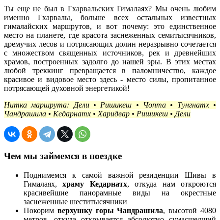
Ты еще не был в Гхарвальских Гималаях? Мы очень любим
именно Гхарвалы, больше всех остальных известных
гималайских маршрутов, и вот почему: это единственное
место на планете, где красота заснеженных семитысячников,
дремучих лесов и потрясающих долин неразрывно сочетается
с множеством священных источников, рек и древнейших
храмов, построенных задолго до нашей эры. В этих местах
любой треккинг превращается в паломничество, каждое
красивое и видовое место здесь - место силы, пропитанное
потрясающей духовной энергетикой!
Нитка маршрута: Дели • Ришикеш • Чопта • Тунгнатх •
Чандрашила • Кедарнатх • Харидвар • Ришикеш • Дели
Чем мы займемся в поездке
Поднимемся к самой важной резиденции Шивы в
Гималаях,
храму Кедарнатх
, откуда нам откроются
красивейшие панорамные виды на окрестные
заснеженные шеститысячники
Покорим
верхушку горы Чандрашила
, высотой 4080
метров, откуда открывается абсолютно сумасшедший