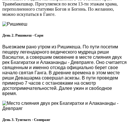
Траямбакешвар. Прогуляемся по всем 13-ти этажам храма,
переполненного статуями Богов и Богинь. По желанию,
можно искупаться в Ганге.
День 2. Ришикеш - Сари
Выезжаем рано утром из Ришикеша. По пути посетим
пещеру
легендарного ведического мудреца риши
Васиштхи, а совершим омовение в месте слияния двух
рек Бхагиратхи и Алакананды - Девпраяге. Оно считается
священным и именно отсюда официально берет свое
начало святая Ганга. В древние времена в этом месте
риши Девашарма совершал аскезы.
В пути проведем
примерно 7 часов с остановками на осмотр
достопримечательностей. Далее ужин и свободное
время.
День 3. Тунгнатх - Сонпраяг