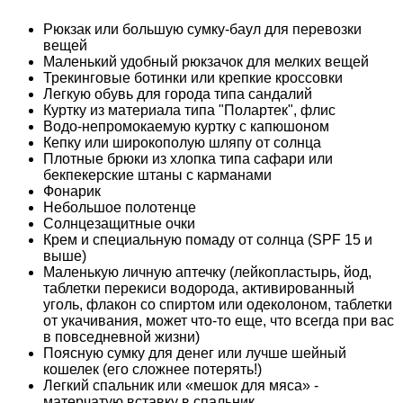
Рюкзак или большую сумку-баул для перевозки
вещей
Маленький удобный рюкзачок для мелких вещей
Трекинговые ботинки или крепкие кроссовки
Легкую обувь для города типа сандалий
Куртку из материала типа "Полартек", флис
Водо-непромокаемую куртку с капюшоном
Кепку или широкополую шляпу от солнца
Плотные брюки из хлопка типа сафари или
бекпекерские штаны с карманами
Фонарик
Небольшое полотенце
Солнцезащитные очки
Крем и специальную помаду от солнца (SPF 15 и
выше)
Маленькую личную аптечку (лейкопластырь, йод,
таблетки перекиси водорода, активированный
уголь, флакон со спиртом или одеколоном, таблетки
от укачивания, может что-то еще, что всегда при вас
в повседневной жизни)
Поясную сумку для денег или лучше шейный
кошелек (его сложнее потерять!)
Легкий спальник или «мешок для мяса» -
матерчатую вставку в спальник