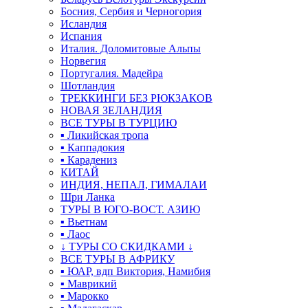
Босния, Сербия и Черногория
Исландия
Испания
Италия. Доломитовые Альпы
Норвегия
Португалия. Мадейра
Шотландия
ТРЕККИНГИ БЕЗ РЮКЗАКОВ
НОВАЯ ЗЕЛАНДИЯ
ВСЕ ТУРЫ В ТУРЦИЮ
▪ Ликийская тропа
▪ Каппадокия
▪ Карадениз
КИТАЙ
ИНДИЯ, НЕПАЛ, ГИМАЛАИ
Шри Ланка
ТУРЫ В ЮГО-ВОСТ. АЗИЮ
▪ Вьетнам
▪ Лаос
↓ ТУРЫ СО СКИДКАМИ ↓
ВСЕ ТУРЫ В АФРИКУ
▪ ЮАР, вдп Виктория, Намибия
▪ Маврикий
▪ Марокко