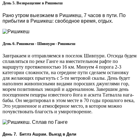
День 5. Возвращение в Ришикеш
Рано утром выезжаем в Ришикеш, 7 часов в пути. По
прибытии в Ришикеш: свободное время, отдых.
День 6. Ришикеш - Шивпури - Ришикеш
Завтракаем и отправляемся в поселок Шивпури. Отсюда будем
сплавляться по реке Ганге на вместительном рафте по
маршруту протяженностью 16 км. Минуем 4 порога 2-3
категории сложности, на середине пути сделаем остановку
для желающих прыгнуть с 5-ти метровой скалы. День будет
наполнен живописными видами поросших джунглями гор,
морем позитивных эмоций и адреналином. Завершим день
посещением пещеры известного йога и аскета Татвалла нага-
бабы. Он медитировал в этом месте в 70 годы прошлого века,
Это уединенное и атмосферное место, в котором можно
почувствовать благость и умиротворение.
День 7. Битлз Ашрам. Выезд в Дели