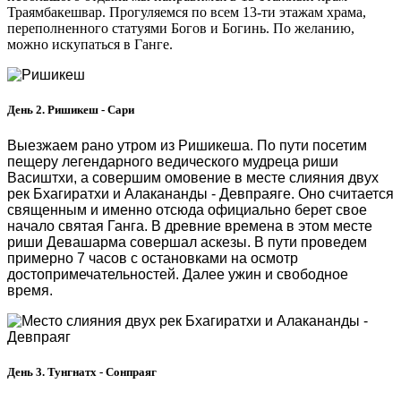
Траямбакешвар. Прогуляемся по всем 13-ти этажам храма,
переполненного статуями Богов и Богинь. По желанию,
можно искупаться в Ганге.
День 2. Ришикеш - Сари
Выезжаем рано утром из Ришикеша. По пути посетим
пещеру
легендарного ведического мудреца риши
Васиштхи, а совершим омовение в месте слияния двух
рек Бхагиратхи и Алакананды - Девпраяге. Оно считается
священным и именно отсюда официально берет свое
начало святая Ганга. В древние времена в этом месте
риши Девашарма совершал аскезы.
В пути проведем
примерно 7 часов с остановками на осмотр
достопримечательностей. Далее ужин и свободное
время.
День 3. Тунгнатх - Сонпраяг