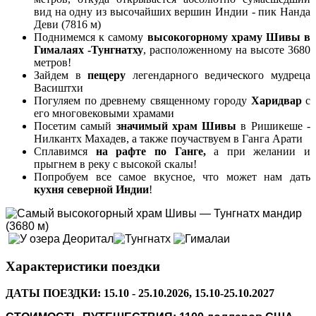
вид на одну из высочайших вершин Индии - пик Нанда
Деви (7816 м)
Поднимемся к самому
высокогорному храму Шивы в
Гималаях -Тунгнатху
, расположенному на высоте 3680
метров!
Зайдем в
пещеру
легендарного ведического мудреца
Васиштхи
Погуляем по древнему священному городу
Харидвар
с
его многовековыми храмами
Посетим самый
значимый храм Шивы
в Ришикеше -
Нилкантх Махадев, а также поучаствуем в Ганга Арати
Сплавимся
на рафте по Ганге,
а при желании и
прыгнем в реку с высокой скалы!
Попробуем все самое вкусное, что может нам дать
кухня северной Индии
!
Характеристики поездки
ДАТЫ ПОЕЗДКИ: 15.10 - 25.10.2026, 15.10-25.10.2027