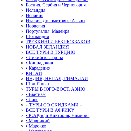
Босния, Сербия и Черногория
Исландия
Испания
Италия. Доломитовые Альпы
Норвегия
Португалия. Мадейра
Шотландия
ТРЕККИНГИ БЕЗ РЮКЗАКОВ
НОВАЯ ЗЕЛАНДИЯ
ВСЕ ТУРЫ В ТУРЦИЮ
▪ Ликийская тропа
▪ Каппадокия
▪ Карадениз
КИТАЙ
ИНДИЯ, НЕПАЛ, ГИМАЛАИ
Шри Ланка
ТУРЫ В ЮГО-ВОСТ. АЗИЮ
▪ Вьетнам
▪ Лаос
↓ ТУРЫ СО СКИДКАМИ ↓
ВСЕ ТУРЫ В АФРИКУ
▪ ЮАР, вдп Виктория, Намибия
▪ Маврикий
▪ Марокко