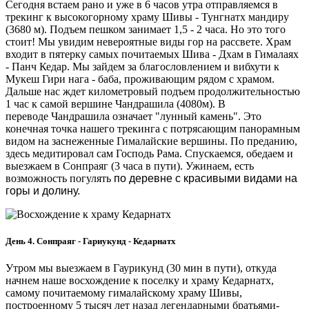
Сегодня встаем рано и уже в 6 часов утра отправляемся в
трекинг к высокогорному храму Шивы - Тунгнатх мандиру
(3680 м). Подъем пешком занимает 1,5 - 2 часа. Но это того
стоит! Мы увидим невероятные виды гор на рассвете. Храм
входит в пятерку самых почитаемых Шива - Дхам в Гималаях
- Панч Кедар. Мы зайдем за благословлением и вибхути к
Мукеш Гири нага - баба, проживающим рядом с храмом.
Дальше нас ждет километровый подъем продолжительностью
1 час к самой вершине Чандрашила (4080м). В
переводе Чандрашила означает "лунный камень". Это
конечная точка нашего трекинга с потрясающим панорамным
видом на заснеженные Гималайские вершины. По преданию,
здесь медитировал сам Господь Рама. Спускаемся, обедаем и
выезжаем в Сонпраяг (3 часа в пути). Ужинаем, есть
возможность погулять
по деревне с красивыми видами на
горы и долину.
День 4. Сонпраяг - Гариукунд - Кедарнатх
Утром мы выезжаем в Гаурикунд (30 мин в пути), откуда
начнем наше восхождение к поселку и храму Кедарнатх,
самому почитаемому гималайскому храму Шивы,
построенному 5 тысяч лет назад легендарными братьями-