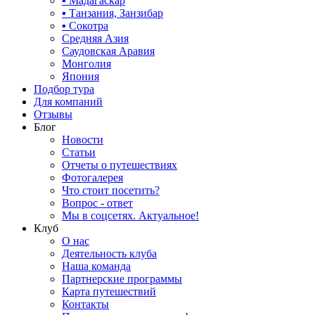
▪ Мадагаскар
▪ Танзания, Занзибар
▪ Сокотра
Средняя Азия
Саудовская Аравия
Монголия
Япония
Подбор тура
Для компаний
Отзывы
Блог
Новости
Статьи
Отчеты о путешествиях
Фотогалерея
Что стоит посетить?
Вопрос - ответ
Мы в соцсетях. Актуальное!
Клуб
О нас
Деятельность клуба
Наша команда
Партнерские программы
Карта путешествий
Контакты