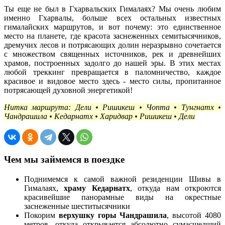
Ты еще не был в Гхарвальских Гималаях? Мы очень любим
именно Гхарвалы, больше всех остальных известных
гималайских маршрутов, и вот почему: это единственное
место на планете, где красота заснеженных семитысячников,
дремучих лесов и потрясающих долин неразрывно сочетается
с множеством священных источников, рек и древнейших
храмов, построенных задолго до нашей эры. В этих местах
любой треккинг превращается в паломничество, каждое
красивое и видовое место здесь - место силы, пропитанное
потрясающей духовной энергетикой!
Нитка маршрута: Дели • Ришикеш • Чопта • Тунгнатх •
Чандрашила • Кедарнатх • Харидвар • Ришикеш • Дели
Чем мы займемся в поездке
Поднимемся к самой важной резиденции Шивы в
Гималаях,
храму Кедарнатх
, откуда нам откроются
красивейшие панорамные виды на окрестные
заснеженные шеститысячники
Покорим
верхушку горы Чандрашила
, высотой 4080
метров, откуда открывается абсолютно сумасшедший