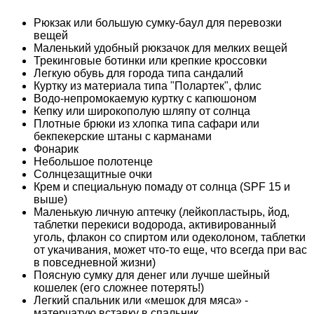
Рюкзак или большую сумку-баул для перевозки
вещей
Маленький удобный рюкзачок для мелких вещей
Трекинговые ботинки или крепкие кроссовки
Легкую обувь для города типа сандалий
Куртку из материала типа "Полартек", флис
Водо-непромокаемую куртку с капюшоном
Кепку или широкополую шляпу от солнца
Плотные брюки из хлопка типа сафари или
бекпекерские штаны с карманами
Фонарик
Небольшое полотенце
Солнцезащитные очки
Крем и специальную помаду от солнца (SPF 15 и
выше)
Маленькую личную аптечку (лейкопластырь, йод,
таблетки перекиси водорода, активированный
уголь, флакон со спиртом или одеколоном, таблетки
от укачивания, может что-то еще, что всегда при вас
в повседневной жизни)
Поясную сумку для денег или лучше шейный
кошелек (его сложнее потерять!)
Легкий спальник или «мешок для мяса» -
матерчатую вставку в спальник