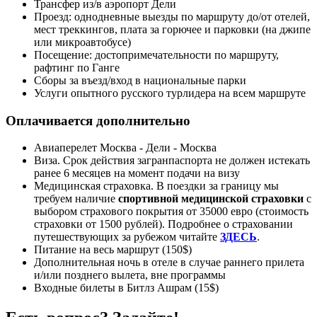
Трансфер из/в аэропорт Дели
Проезд: однодневные выезды по маршруту до/от отелей,
мест треккингов, плата за горючее и парковки (на джипе
или микроавтобусе)
Посещение: достопримечательности по маршруту,
рафтинг по Ганге
Сборы за въезд/вход в национальные парки
Услуги опытного русского турлидера на всем маршруте
Оплачивается дополнительно
Авиаперелет Москва - Дели - Москва
Виза. Срок действия загранпаспорта не должен истекать
ранее 6 месяцев на момент подачи на визу
Медицинская страховка. В поездки за границу мы
требуем наличие
спортивной медицинской страховки
с
выбором страхового покрытия от 35000 евро (стоимость
страховки от 1500 рублей). Подробнее о страховании
путешествующих за рубежом читайте
ЗДЕСЬ
.
Питание на весь маршрут (150$)
Дополнительная ночь в отеле в случае раннего прилета
и/или позднего вылета, вне программы
Входные билеты в Битлз Ашрам (15$)