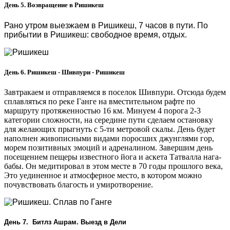
День 5. Возвращение в Ришикеш
Рано утром выезжаем в Ришикеш, 7 часов в пути. По
прибытии в Ришикеш: свободное время, отдых.
День 6. Ришикеш - Шивпури - Ришикеш
Завтракаем и отправляемся в поселок Шивпури. Отсюда будем
сплавляться по реке Ганге на вместительном рафте по
маршруту протяженностью 16 км. Минуем 4 порога 2-3
категории сложности, на середине пути сделаем остановку
для желающих прыгнуть с 5-ти метровой скалы. День будет
наполнен живописными видами поросших джунглями гор,
морем позитивных эмоций и адреналином. Завершим день
посещением пещеры известного йога и аскета Татвалла нага-
бабы. Он медитировал в этом месте в 70 годы прошлого века,
Это уединенное и атмосферное место, в котором можно
почувствовать благость и умиротворение.
День 7. Битлз Ашрам. Выезд в Дели