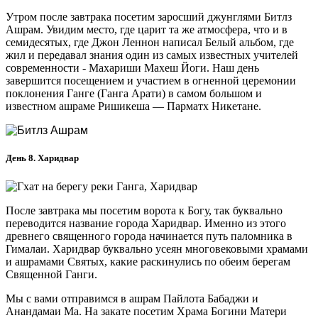
Утром после завтрака посетим заросший джунглями Битлз
Ашрам. Увидим место, где царит та же атмосфера, что и в
семидесятых, где Джон Леннон написал Белый альбом, где
жил и передавал знания один из самых известных учителей
современности - Махариши Махеш Йоги. Наш день
завершится посещением и участием в огненной церемонии
поклонения Ганге (Ганга Арати) в самом большом и
известном ашраме Ришикеша — Парматх Никетане.
День 8. Харидвар
После завтрака мы посетим ворота к Богу, так буквально
переводится название города Харидвар. Именно из этого
древнего священного города начинается путь паломника в
Гималаи. Харидвар буквально усеян многовековыми храмами
и ашрамами Святых, какие раскинулись по обеим берегам
Священной Ганги.
Мы с вами отправимся в ашрам Пайлота Бабаджи и
Анандамаи Ма. На закате посетим Храма Богини Матери