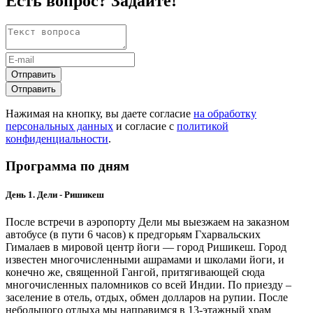
Есть вопрос? Задайте!
Отправить
Отправить
Нажимая на кнопку, вы даете согласие
на обработку
персональных данных
и согласие с
политикой
конфиденциальности
.
Программа по дням
День 1. Дели - Ришикеш
После встречи в аэропорту Дели мы выезжаем на заказном
автобусе (в пути 6 часов) к предгорьям Гхарвальских
Гималаев в мировой центр йоги — город Ришикеш. Город
известен многочисленными ашрамами и школами йоги, и
конечно же, священной Гангой, притягивающей сюда
многочисленных паломников со всей Индии. По приезду –
заселение в отель, отдых, обмен долларов на рупии. После
небольшого отдыха мы направимся в 13-этажный храм