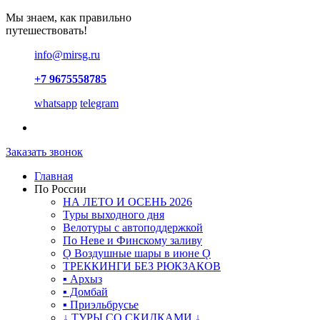
Мы знаем, как правильно
путешествовать!
info@mirsg.ru
+7 9675558785
whatsapp
telegram
Заказать звонок
Главная
По России
НА ЛЕТО И ОСЕНЬ 2026
Туры выходного дня
Велотуры с автоподдержкой
По Неве и Финскому заливу
Ǫ Воздушные шары в июне Ǫ
ТРЕККИНГИ БЕЗ РЮКЗАКОВ
▪ Архыз
▪ Домбай
▪ Приэльбрусье
↓ ТУРЫ СО СКИДКАМИ ↓