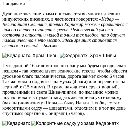
Пандавами.
Духовное значение храма описывается во многих древних
индуистских писаниях, в частности говорится:
«
Кедар —
Величайшая Святыня, только Харидвар может сравниться с
ним по степени очищения грехов. Человеческий ум не в
состоянии описать и малой толики тех плодов, что дарует
паломничество в это место. Здесь грешник становится
святым, а святой – Богом
»
.
Путь длиной 16 километров по плану мы будем преодолевать
пешком - так рекомендуют ведические тексты, чтобы обрести
духовное благо паломничества, дорога займет около 6 часов.
Так же можно подняться на мулах (4 часа) или перелететь на
вертолёте (15 минут). В храме находится нерукотворный,
проявленный из света Шива-лингам, по желанию можно
поучаствовать в пудже и загадать желание на ухо ездовому
(вахана) животному Шивы — быку Нанди. Пообщаемся с
колоритными садху — шиваитами, отдохнем и в тот же день
спустимся обратно в Сонпраяг (5 часов).