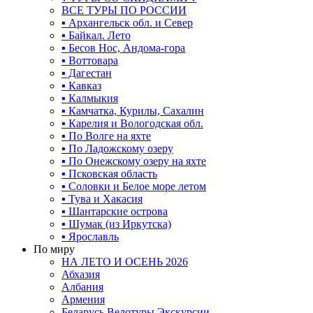
ВСЕ ТУРЫ ПО РОССИИ
▪ Архангельск обл. и Север
▪ Байкал. Лето
▪ Бесов Нос, Андома-гора
▪ Воттовара
▪ Дагестан
▪ Кавказ
▪ Калмыкия
▪ Камчатка, Курилы, Сахалин
▪ Карелия и Вологодская обл.
▪ По Волге на яхте
▪ По Ладожскому озеру
▪ По Онежскому озеру на яхте
▪ Псковская область
▪ Соловки и Белое море летом
▪ Тува и Хакасия
▪ Шантарские острова
▪ Шумак (из Иркутска)
▪ Ярославль
По миру
НА ЛЕТО И ОСЕНЬ 2026
Абхазия
Албания
Армения
Беларусь Велотуры Экскурсии