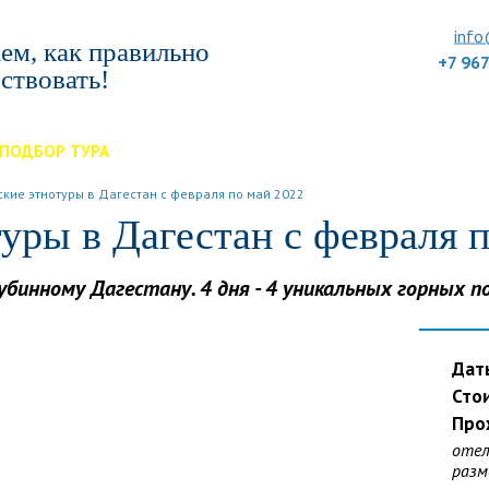
info
ем, как правильно
+7 96
ствовать!
ПОДБОР ТУРА
ДЛЯ КОМПАНИЙ
ОТЗЫВЫ
БЛОГ
КЛУБ
УС
ские этнотуры в Дагестан с февраля по май 2022
уры в Дагестан с февраля 
бинному Дагестану. 4 дня - 4 уникальных горных по
Дат
Сто
Про
отел
разм