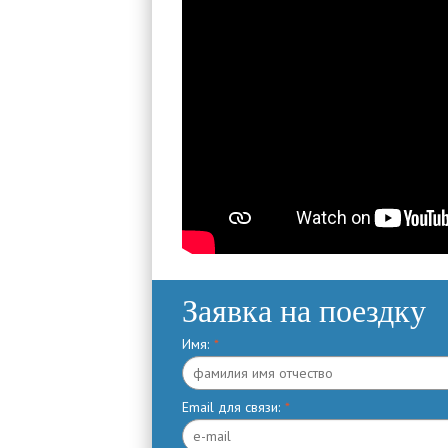
Заявка на поездку
Имя:
*
Email для связи:
*