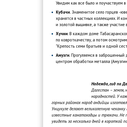
Увидим как все было и поучаствуем в
Кубачи
. Знаменитое село горцев -юв
хранятся в частных коллекциях. И ко
и золотой вышивке, а также участие
Хучни
. В каждом доме Табасаранско
по ковроткачеству, а потом осмотрим
"Крепость семи братьев и одной сест
Амузги
. Прогуляемся в заброшенный д
центром обработки металла (Амузгинс
Надежда, гид по Д
Дагестан – земля, 
народностей. У каж
горных районах народ андийцы изготовл
Унцукуле делают великолепную чеканку и
известные канатоходцы и трюкачи. Не пе
увидеть за несколько дней в короткой по