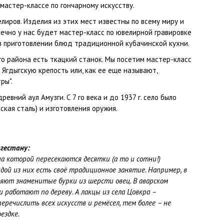
 мастер-классе по гончарному искусству.
елиров. Изделия из этих мест известны по всему миру и
нечно у нас будет мастер-класс по ювелирной гравировке
 в приготовлении блюд традиционной кубачинской кухни.
го района есть ткацкий станок. Мы посетим мастер-класс
 Ягдыгскую крепость или, как ее еще называют,
ры".
ревний аул Амузги. С 7 го века и до 1937 г. село было
кая сталь) и изготовления оружия.
агестану:
на которой пересекаются десятки (а то и сотни!)
дой из них есть своё традиционное занятие. Например, в
яют знаменитые бурки из шерсти овец. В аварском
 работают по дереву. А лакцы из села Цовкра –
речислить всех искусств и ремёсел, тем более – не
ездке.