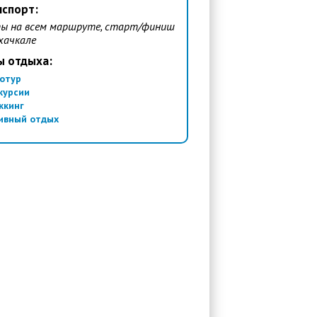
нспорт:
ы на всем маршруте, старт/финиш
хачкале
ы отдыха:
отур
курсии
ккинг
ивный отдых