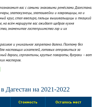
познакомит вас с самыми знаковыми ремёслами Дагестана
.
нчары, златокузнецы, златошвейки и ковровщицы, но и
рный круг, стол ювелира, пяльцы вышивальщицы и ткацкий
е, на всём маршруте вас ожидает щедрая кухня
сство, знаменитое гостеприимство гор и их
красивое и уникальное запрятано далеко. Поэтому без
для настоящих искателей, готовых отправиться за
йный дороги, серпантины, крутые повороты, буераки – вот
ких мастеров.
 в Дагестан на 2021-2022
Стоимость
Осталось мест