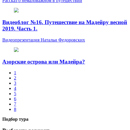
Рассказ о немаловажном в путешествии
Видеоблог №16. Путешествие на Мадейру весной
2019. Часть 1.
Видеопрезентация Натальи Федоровских
Азорские острова или Мадейра?
1
2
3
4
5
6
7
8
Подбор тура