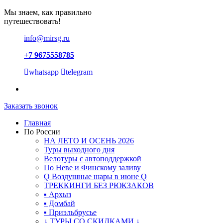
Мы знаем, как правильно
путешествовать!
info@mirsg.ru
+7 9675558785
whatsapp
telegram
Заказать звонок
Главная
По России
НА ЛЕТО И ОСЕНЬ 2026
Туры выходного дня
Велотуры с автоподдержкой
По Неве и Финскому заливу
Ǫ Воздушные шары в июне Ǫ
ТРЕККИНГИ БЕЗ РЮКЗАКОВ
▪ Архыз
▪ Домбай
▪ Приэльбрусье
↓ ТУРЫ СО СКИДКАМИ ↓