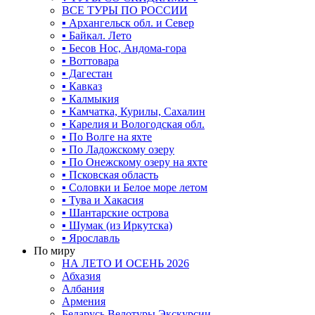
ВСЕ ТУРЫ ПО РОССИИ
▪ Архангельск обл. и Север
▪ Байкал. Лето
▪ Бесов Нос, Андома-гора
▪ Воттовара
▪ Дагестан
▪ Кавказ
▪ Калмыкия
▪ Камчатка, Курилы, Сахалин
▪ Карелия и Вологодская обл.
▪ По Волге на яхте
▪ По Ладожскому озеру
▪ По Онежскому озеру на яхте
▪ Псковская область
▪ Соловки и Белое море летом
▪ Тува и Хакасия
▪ Шантарские острова
▪ Шумак (из Иркутска)
▪ Ярославль
По миру
НА ЛЕТО И ОСЕНЬ 2026
Абхазия
Албания
Армения
Беларусь Велотуры Экскурсии