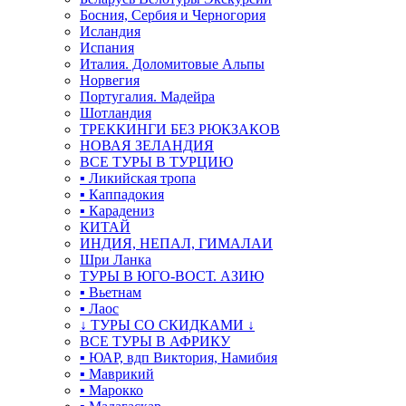
Босния, Сербия и Черногория
Исландия
Испания
Италия. Доломитовые Альпы
Норвегия
Португалия. Мадейра
Шотландия
ТРЕККИНГИ БЕЗ РЮКЗАКОВ
НОВАЯ ЗЕЛАНДИЯ
ВСЕ ТУРЫ В ТУРЦИЮ
▪ Ликийская тропа
▪ Каппадокия
▪ Карадениз
КИТАЙ
ИНДИЯ, НЕПАЛ, ГИМАЛАИ
Шри Ланка
ТУРЫ В ЮГО-ВОСТ. АЗИЮ
▪ Вьетнам
▪ Лаос
↓ ТУРЫ СО СКИДКАМИ ↓
ВСЕ ТУРЫ В АФРИКУ
▪ ЮАР, вдп Виктория, Намибия
▪ Маврикий
▪ Марокко