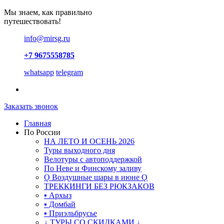
Мы знаем, как правильно
путешествовать!
info@mirsg.ru
+7 9675558785
whatsapp
telegram
Заказать звонок
Главная
По России
НА ЛЕТО И ОСЕНЬ 2026
Туры выходного дня
Велотуры с автоподдержкой
По Неве и Финскому заливу
Ǫ Воздушные шары в июне Ǫ
ТРЕККИНГИ БЕЗ РЮКЗАКОВ
▪ Архыз
▪ Домбай
▪ Приэльбрусье
↓ ТУРЫ СО СКИДКАМИ ↓