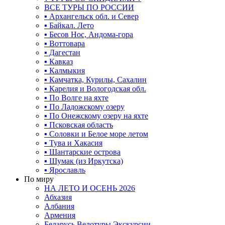
ВСЕ ТУРЫ ПО РОССИИ
▪ Архангельск обл. и Север
▪ Байкал. Лето
▪ Бесов Нос, Андома-гора
▪ Воттовара
▪ Дагестан
▪ Кавказ
▪ Калмыкия
▪ Камчатка, Курилы, Сахалин
▪ Карелия и Вологодская обл.
▪ По Волге на яхте
▪ По Ладожскому озеру
▪ По Онежскому озеру на яхте
▪ Псковская область
▪ Соловки и Белое море летом
▪ Тува и Хакасия
▪ Шантарские острова
▪ Шумак (из Иркутска)
▪ Ярославль
По миру
НА ЛЕТО И ОСЕНЬ 2026
Абхазия
Албания
Армения
Беларусь Велотуры Экскурсии