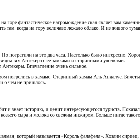
о на горе фантастическое нагромождение скал являет вам каме
ыть там, когда на гору величаво лежало облако. И из живого тум
 Но потратили на это два часа. Настолько было интересно. Хоро
видна вся Антекера с ее замками и старинными улочками.
т Антекеры. Впечатление очень сильное.
ром погрелись в хамаме. Старинный хамам Аль Андалус. Билеты на
ни о чем не пришлось.
ит и знает историю, и ценит интересующегося туриста. Показал 
озьего сыра и молока со свежим инжиром. Больше нигде такого 
шалман, который называется «Король фалафеля». Хозяин сириец.