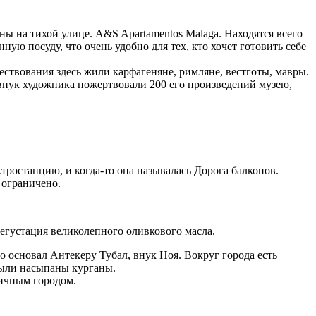
ы на тихой улице. A&S Apartamentos Malaga. Находятся всего
ную посуду, что очень удобно для тех, кто хочет готовить себе
ествования здесь жили карфагеняне, римляне, вестготы, мавры.
 и внук художника пожертвовали 200 его произведений музею,
ктростанцию, и когда-то она называлась Дорога балконов.
й ограничено.
дегустация великолепного оливкового масла.
о основал Антекеру Тубал, внук Ноя. Вокруг города есть
 были насыпаны курганы.
ничным городом.