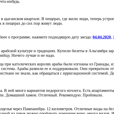
 что-нибудь.
 в цыганском квартале. В пещерах, где жили люди, теперь устр
к в пещерах до сих пор живут люди.
бнее о программе, нажмите подходящую дату заезда:
04.04.2020
,
б арабской культуре и традициях. Купили билеты в Альгамбра з
рийцу. Ничего лучше и не надо.
гда при католических королях арабы были изгнаны из Гранады, 
 система. Арабы развили ее и поддерживали. Они превратили эти
истиане не знали, как обращаться с ирригационной системой. Д
. В ней много вариантов недорогого ночлега. Есть апартаменты 
тели. Домашний хамон. Отличный. Рекомендую. Пробовали.
ущелья через Пампанейра. 12 километров. Отличные виды на бел
одной из лавок можно пробовать домашнее вино, много видов. 