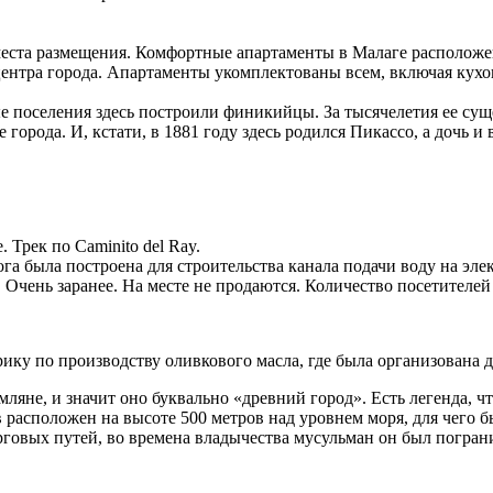
места размещения. Комфортные апартаменты в Малаге расположен
 центра города. Апартаменты укомплектованы всем, включая кухон
ые поселения здесь построили финикийцы. За тысячелетия ее сущ
е города. И, кстати, в 1881 году здесь родился Пикассо, а дочь
 Трек по Caminito del Ray.
ога была построена для строительства канала подачи воду на эле
. Очень заранее. На месте не продаются. Количество посетителе
ику по производству оливкового масла, где была организована 
ляне, и значит оно буквально «древний город». Есть легенда, чт
 расположен на высоте 500 метров над уровнем моря, для чего
орговых путей, во времена владычества мусульман он был погра