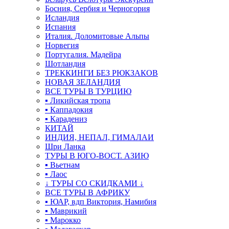
Босния, Сербия и Черногория
Исландия
Испания
Италия. Доломитовые Альпы
Норвегия
Португалия. Мадейра
Шотландия
ТРЕККИНГИ БЕЗ РЮКЗАКОВ
НОВАЯ ЗЕЛАНДИЯ
ВСЕ ТУРЫ В ТУРЦИЮ
▪ Ликийская тропа
▪ Каппадокия
▪ Карадениз
КИТАЙ
ИНДИЯ, НЕПАЛ, ГИМАЛАИ
Шри Ланка
ТУРЫ В ЮГО-ВОСТ. АЗИЮ
▪ Вьетнам
▪ Лаос
↓ ТУРЫ СО СКИДКАМИ ↓
ВСЕ ТУРЫ В АФРИКУ
▪ ЮАР, вдп Виктория, Намибия
▪ Маврикий
▪ Марокко