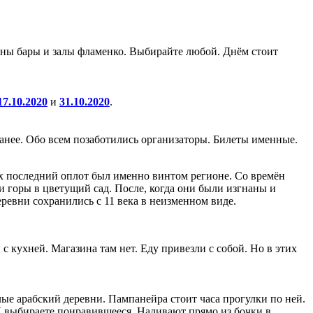
оены бары и залы фламенко. Выбирайте любой. Днём стоит
17.10.2020
и
31.10.2020
.
аранее. Обо всем позаботились организаторы. Билеты именные.
их последний оплот был именно винтом регионе. Со времён
 горы в цветущий сад. После, когда они были изгнаны и
еревни сохранились с 11 века в неизменном виде.
с кухней. Магазина там нет. Еду привезли с собой. Но в этих
ые арабский деревни. Пампанейра стоит часа прогулки по ней.
И выбираете понравившееся. Наливают прямо из бочки в