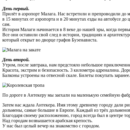
День первый.
Прилёт в аэропорт Малага. Нас встретили и препроводили до 
в 15 минутах от аэропорта и в 20 минутах езды на автобусе до
сам.
История Малаги начинается в 8 веке до нашей эры, когда перв
Все они оставили свой след в истории, традициях и архитектур
который открыт во дворце графов Буэенависта.
День второй.
Утром, после завтрака, нам предстояло небольшое приключение.
Красота, экстрим и безопасность. 3 километра адреналина. Дор
Балконы устроены на отвесной скале. Билеты покупать заранее
По дороге в Антекеру мы заехали на маленькую семейную фабр
Затем нас ждала Антекера. Имя этому древнему городу дали рим
дольмены, самые большие в Европе. Каждый из трёх дольменов
Благодаря своему расположению, город всегда был в центре т
Над городам возвышается арабская крепость.
У нас был целый вечер на знакомство с городом.