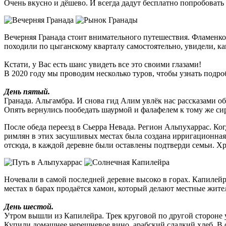
Очень вкусно и дёшево. И всегда дадут бесплатно попробовать
Вечерняя Гранада стоит внимательного путешествия. Фламенко
походили по цыганскому кварталу самостоятельно, увидели, ка
Кстати, у Вас есть шанс увидеть все это своими глазами!
В 2020 году мы проводим несколько туров, чтобы узнать подро
День пятый.
Гранада. Альгамбра. И снова гид Алим увлёк нас рассказами о
Опять вернулись пообедать шаурмой и фалафелем к тому же си
После обеда переезд в Сьерра Невада. Регион Альпухаррас. Ко
римлян в этих засушливых местах была создана ирригационная
отсюда, в каждой деревне были оставлены подтверди семьи. Хр
Ночевали в самой последней деревне высоко в горах. Капилейра
местах в барах продаётся хамон, который делают местные жи
День шестой.
Утром вышли из Капилейра. Трек круговой по другой стороне 
Купили домашнее черешневое вино, арабский сладкий хлеб. В 