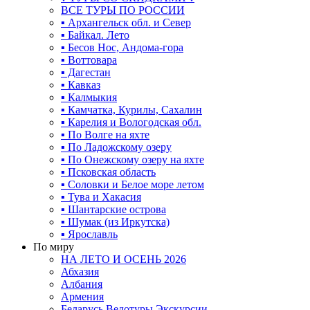
ВСЕ ТУРЫ ПО РОССИИ
▪ Архангельск обл. и Север
▪ Байкал. Лето
▪ Бесов Нос, Андома-гора
▪ Воттовара
▪ Дагестан
▪ Кавказ
▪ Калмыкия
▪ Камчатка, Курилы, Сахалин
▪ Карелия и Вологодская обл.
▪ По Волге на яхте
▪ По Ладожскому озеру
▪ По Онежскому озеру на яхте
▪ Псковская область
▪ Соловки и Белое море летом
▪ Тува и Хакасия
▪ Шантарские острова
▪ Шумак (из Иркутска)
▪ Ярославль
По миру
НА ЛЕТО И ОСЕНЬ 2026
Абхазия
Албания
Армения
Беларусь Велотуры Экскурсии