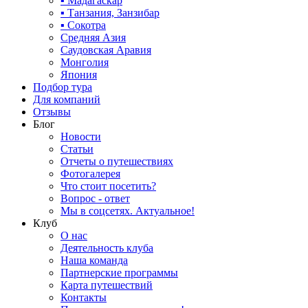
▪ Мадагаскар
▪ Танзания, Занзибар
▪ Сокотра
Средняя Азия
Саудовская Аравия
Монголия
Япония
Подбор тура
Для компаний
Отзывы
Блог
Новости
Статьи
Отчеты о путешествиях
Фотогалерея
Что стоит посетить?
Вопрос - ответ
Мы в соцсетях. Актуальное!
Клуб
О нас
Деятельность клуба
Наша команда
Партнерские программы
Карта путешествий
Контакты