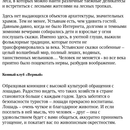
леса, в которых можно найти различные таёжные деликатесы
и встретиться с лесными жителями на лесных тропках.
Здесь нет выдающихся объектов архитектуры, значительных
храмов. Тем не менее, Устьянам есть, чем удивить гостей.
Давным-давно, когда не было Интернета, долгими и темными
зимними вечерами собирались дети и взрослые у огня
послушать сказки. Именно здесь, в уютной глуши, выжили
фольклорные традиции, которые почти не
трансформировались за века. Устьянские сказки особенные –
целый волшебный мир, полный леших, водяных,
таинственных мельников… Человек не меняется - во все века
приятно было пощекотать нервы, разбудив воображение.
Конный клуб «Верный»
Образцовая конюшня с высокой культурой обращения с
лошадью. Радостно видеть, что таких хозяйств в стране
становится больше с каждым годом. Здесь заботятся о
безопасности туристов – лошади прекрасно воспитаны.
Лошадь – очень чуткое и благодарное животное. И если
поселить в ней мысль, что человек – друг – она с
удовольствием будет с вами общаться, аккуратно принимать
угощение, и покатает вас по живописным окрестностям.