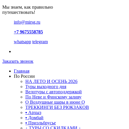
Мы знаем, как правильно
путешествовать!
info@mirsg.ru
+7 9675558785
whatsapp
telegram
Заказать звонок
Главная
По России
НА ЛЕТО И ОСЕНЬ 2026
Туры выходного дня
Велотуры с автоподдержкой
По Неве и Финскому заливу
Ǫ Воздушные шары в июне Ǫ
ТРЕККИНГИ БЕЗ РЮКЗАКОВ
▪ Архыз
▪ Домбай
▪ Приэльбрусье
↓ ТУРЫ СО СКИДКАМИ ↓