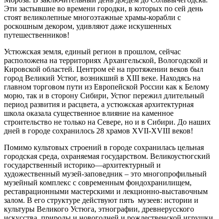
Эти застывшие во времени городки, в которых по сей день
стоят великолепные многоэтажные храмы-корабли с
роскошным декором, удивляют даже искушенных
путешественников!
Устюжская земля, единый регион в прошлом, сейчас
расположена на территориях Архангельской, Вологодской и
Кировской областей. Центром её на протяжении веков был
город Великий Устюг, возникший в XIII веке. Находясь на
главном торговом пути из Европейской России как к Белому
морю, так и в сторону Сибири, Устюг пережил длительный
период развития и расцвета, а устюжская архитектурная
школа оказала существенное влияние на каменное
строительство не только на Севере, но и в Сибири. До наших
дней в городе сохранилось 28 храмов XVII-XVIII веков!
Помимо культовых строений в городе сохранилась цельная
городская среда, охраняемая государством. Великоустюгский
государственный историко—архитектурный и
художественный музей-заповедник – это многопрофильный
музейный комплекс с современным фондохранилищем,
реставрационными мастерскими и лекционно-выставочным
залом. В его структуре действуют пять музеев: истории и
культуры Великого Устюга, этнографии, древнерусского
искусства, природы и новогодней и рождественской игрушки.