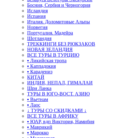
Босния, Сербия и Черногория
Исландия
Испания
Италия. Доломитовые Альпы
Норвегия
Португалия. Мадейра
Шотландия
ТРЕККИНГИ БЕЗ РЮКЗАКОВ
НОВАЯ ЗЕЛАНДИЯ
ВСЕ ТУРЫ В ТУРЦИЮ
▪ Ликийская тропа
▪ Каппадокия
▪ Карадениз
КИТАЙ
ИНДИЯ, НЕПАЛ, ГИМАЛАИ
Шри Ланка
ТУРЫ В ЮГО-ВОСТ. АЗИЮ
▪ Вьетнам
▪ Лаос
↓ ТУРЫ СО СКИДКАМИ ↓
ВСЕ ТУРЫ В АФРИКУ
▪ ЮАР, вдп Виктория, Намибия
▪ Маврикий
▪ Марокко