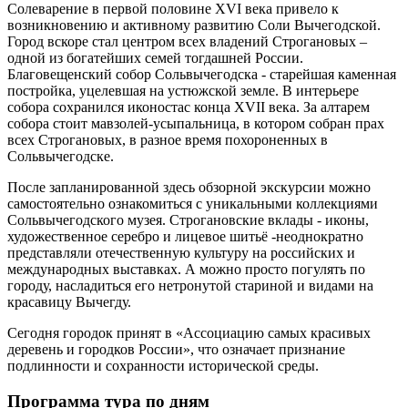
Солеварение в первой половине XVI века привело к
возникновению и активному развитию Соли Вычегодской.
Город вскоре стал центром всех владений Строгановых –
одной из богатейших семей тогдашней России.
Благовещенский собор Сольвычегодска - старейшая каменная
постройка, уцелевшая на устюжской земле. В интерьере
собора сохранился иконостас конца XVII века. За алтарем
собора стоит мавзолей-усыпальница, в котором собран прах
всех Строгановых, в разное время похороненных в
Сольвычегодске.
После запланированной здесь обзорной экскурсии можно
самостоятельно ознакомиться с уникальными коллекциями
Сольвычегодского музея. Строгановские вклады - иконы,
художественное серебро и лицевое шитьё -неоднократно
представляли отечественную культуру на российских и
международных выставках. А можно просто погулять по
городу, насладиться его нетронутой стариной и видами на
красавицу Вычегду.
Сегодня городок принят в «Ассоциацию самых красивых
деревень и городков России», что означает признание
подлинности и сохранности исторической среды.
Программа тура по дням