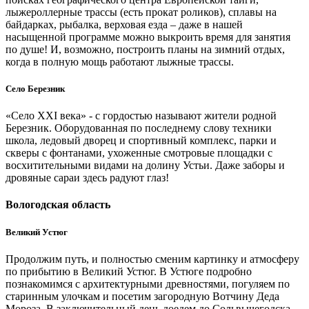
лыжероллерные трассы (есть прокат роликов), сплавы на
байдарках, рыбалка, верховая езда – даже в нашей
насыщенной программе можно выкроить время для занятия
по душе! И, возможно, построить планы на зимний отдых,
когда в полную мощь работают лыжные трассы.
Село Березник
«Село XXI века» - с гордостью называют жители родной
Березник. Оборудованная по последнему слову техники
школа, ледовый дворец и спортивный комплекс, парки и
скверы с фонтанами, ухоженные смотровые площадки с
восхитительными видами на долину Устьи. Даже заборы и
дровяные сараи здесь радуют глаз!
Вологодская область
Великий Устюг
Продолжим путь, и полностью сменим картинку и атмосферу
по прибытию в Великий Устюг. В Устюге подробно
познакомимся с архитектурными древностями, погуляем по
старинным улочкам и посетим загородную Вотчину Деда
Мороза. В заключительный день доедем до Сольвычегодска.