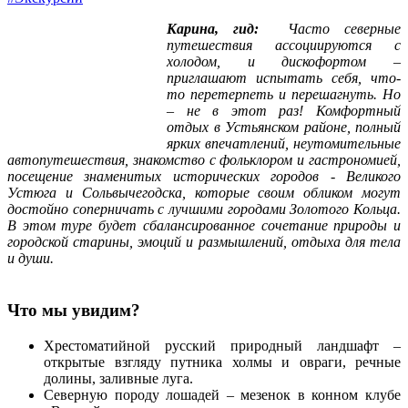
Карина, гид:
Часто северные
путешествия ассоциируются с
холодом, и дискофортом –
приглашают испытать себя, что-
то перетерпеть и перешагнуть. Но
– не в этот раз! Комфортный
отдых в Устьянском районе, полный
ярких впечатлений, неутомительные
автопутешествия, знакомство с фольклором и гастрономией,
посещение знаменитых исторических городов - Великого
Устюга и Сольвычегодска, которые своим обликом могут
достойно соперничать с лучшими городами Золотого Кольца.
В этом туре будет сбалансированное сочетание природы и
городской старины, эмоций и размышлений, отдыха для тела
и души.
Что мы увидим?
Хрестоматийной русский природный ландшафт –
открытые взгляду путника холмы и овраги, речные
долины, заливные луга.
Северную породу лошадей – мезенок в конном клубе