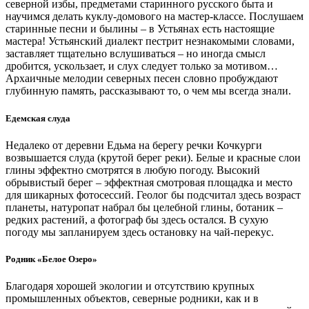
северной избы, предметами старинного русского быта и
научимся делать куклу-домового на мастер-классе. Послушаем
старинные песни и былины – в Устьянах есть настоящие
мастера! Устьянский диалект пестрит незнакомыми словами,
заставляет тщательно вслушиваться – но иногда смысл
дробится, ускользает, и слух следует только за мотивом…
Архаичные мелодии северных песен словно пробуждают
глубинную память, рассказывают то, о чем мы всегда знали.
Едемская слуда
Недалеко от деревни Едьма на берегу речки Кочкурги
возвышается слуда (крутой берег реки). Белые и красные слои
глины эффектно смотрятся в любую погоду. Высокий
обрывистый берег – эффектная смотровая площадка и место
для шикарных фотосессий. Геолог бы подсчитал здесь возраст
планеты, натуропат набрал бы целебной глины, ботаник –
редких растений, а фотограф бы здесь остался. В сухую
погоду мы запланируем здесь остановку на чай-перекус.
Родник «Белое Озеро»
Благодаря хорошей экологии и отсутствию крупных
промышленных объектов, северные родники, как и в