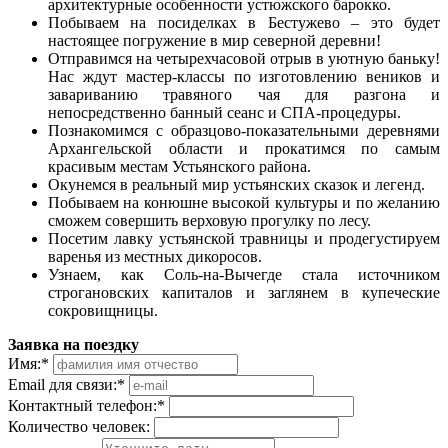
архитектурные особенности устюжского барокко.
Побываем на посиделках в Бестужево – это будет
настоящее погружение в мир северной деревни!
Отправимся на четырехчасовой отрыв в уютную баньку!
Нас ждут мастер-классы по изготовлению веников и
завариванию травяного чая для разгона и
непосредственно банный сеанс и СПА-процедуры.
Познакомимся с образцово-показательными деревнями
Архангельской области и прокатимся по самым
красивым местам Устьянского района.
Окунемся в реальный мир устьянских сказок и легенд.
Побываем на конюшне высокой культуры и по желанию
сможем совершить верховую прогулку по лесу.
Посетим лавку устьянской травницы и продегустируем
варенья из местных дикоросов.
Узнаем, как Соль-на-Вычегде стала источником
строгановских капиталов и заглянем в купеческие
сокровищницы.
Заявка на поездку
Имя:
*
Email для связи:
*
Контактный телефон:
*
Количество человек: