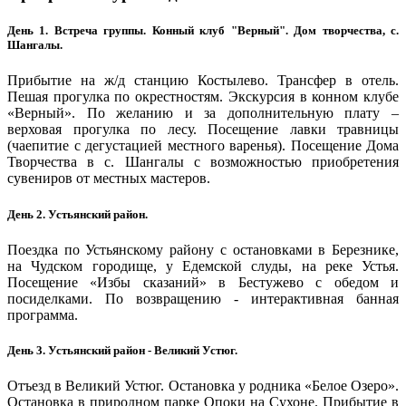
День 1. Встреча группы. Конный клуб "Верный". Дом творчества, с.
Шангалы.
Прибытие на ж/д станцию Костылево. Трансфер в отель.
Пешая прогулка по окрестностям. Экскурсия в конном клубе
«Верный». По желанию и за дополнительную плату –
верховая прогулка по лесу. Посещение лавки травницы
(чаепитие с дегустацией местного варенья). Посещение Дома
Творчества в с. Шангалы с возможностью приобретения
сувениров от местных мастеров.
День 2. Устьянский район.
Поездка по Устьянскому району с остановками в Березнике,
на Чудском городище, у Едемской слуды, на реке Устья.
Посещение «Избы сказаний» в Бестужево с обедом и
посиделками. По возвращению - интерактивная банная
программа.
День 3. Устьянский район - Великий Устюг.
Отъезд в Великий Устюг. Остановка у родника «Белое Озеро».
Остановка в природном парке Опоки на Сухоне. Прибытие в