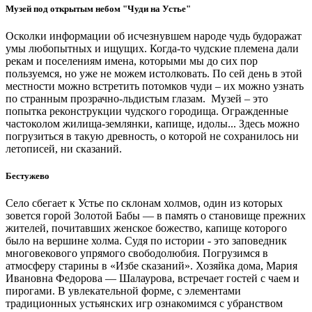
Музей под открытым небом "Чуди на Устье"
Осколки информации об исчезнувшем народе чудь будоражат
умы любопытных и ищущих. Когда-то чудские племена дали
рекам и поселениям имена, которыми мы до сих пор
пользуемся, но уже не можем истолковать. По сей день в этой
местности можно встретить потомков чуди – их можно узнать
по странным прозрачно-льдистым глазам. Музей – это
попытка реконструкции чудского городища. Огражденные
частоколом жилища-землянки, капище, идолы... Здесь можно
погрузиться в такую древность, о которой не сохранилось ни
летописей, ни сказаний.
Бестужево
Село сбегает к Устье по склонам холмов, один из которых
зовется горой Золотой Бабы — в память о становище прежних
жителей, почитавших женское божество, капище которого
было на вершине холма. Судя по истории - это заповедник
многовекового упрямого свободолюбия. Погрузимся в
атмосферу старины в «Избе сказаний». Хозяйка дома, Мария
Ивановна Федорова — Шалаурова, встречает гостей с чаем и
пирогами. В увлекательной форме, с элементами
традиционных устьянских игр ознакомимся с убранством