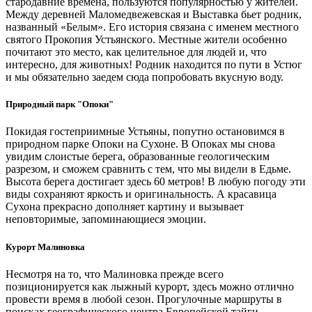
стародавние времена, пользуются популярностью у жителей.
Между деревней Маломедвежевская и Выставка бьет родник,
названный «Белым». Его история связана с именем местного
святого Прокопия Устьянского. Местные жители особенно
почитают это место, как целительное для людей и, что
интересно, для животных! Родник находится по пути в Устюг
и мы обязательно заедем сюда попробовать вкусную воду.
Природный парк "Опоки"
Покидая гостеприимные Устьяны, попутно остановимся в
природном парке Опоки на Сухоне. В Опоках мы снова
увидим слоистые берега, образованные геологическим
разрезом, и сможем сравнить с тем, что мы видели в Едьме.
Высота берега достигает здесь 60 метров! В любую погоду эти
виды сохраняют яркость и оригинальность. А красавица
Сухона прекрасно дополняет картину и вызывает
неповторимые, запоминающиеся эмоции.
Курорт Малиновка
Несмотря на то, что Малиновка прежде всего
позиционируется как лыжный курорт, здесь можно отлично
провести время в любой сезон. Прогулочные маршруты в
поисках географического центра Европейской тайги,