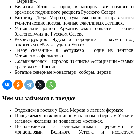
«Верный».
Великий Устюг - город, в котором всё помнит о
временах подлинного расцвета Русского Севера.
Вотчину Деда Мороза, куда ежегодно отправляются
туристические поезда, полные счастливых детишек.
Устьянский район Архангельской области – оазис
благополучия на Русском Севере.
Реконструкцию Чудского городища – музей под
открытым небом «Чуди на Устье».
«Избу сказаний» в Бестужево – один из центров
Устьянского фольклора.
Сольвычегодск – городок из списка Ассоциации «самых
красивых» в России.
Богатые северные монастыри, соборы, церкви.
Чем мы займемся в поездке
Отдохнем в гостях у Деда Мороза в летнем формате.
Прогуляемся по живописным склонам и берегам Устьи и
загадаем желания на подвесных мостиках.
Познакомимся с белокаменными церквями и
монастырями Великого Устюга и исследуем