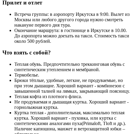
Прилет и отлет
Встреча группы: в аэропорту Иркутска в 9:00. Вылет из
Москвы или любого другого города нужно смотреть
накануне первого дня тура.
Окончание маршрута: в гостинице в Иркутске в 10.00.
До аэропорта можно доехать на такси. Стоимость такси
около 500 рублей.
Что взять с собой?
Теплая обувь. Предпочтительно треккинговая обувь с
синтетическим утеплением и мембраной.
Термобелье.
Брюки тёплые, удобные, легкие, не продуваемые, но
при этом дышащие. Хороший вариант - комбинезон с
завышенной талией на лямках, закрывающий поясницу.
Теплая кофта из плотного флиса.
Не продуваемая и дышащая куртка. Хороший вариант -
горнолыжная куртка.
Куртка теплая - дополнительная, максимально теплая
куртка. Хороший вариант - пуховка, или куртка с
синтетическими аналогами пуха(Primaloft, Tloft и др.).
Наличие капюшона, манжет и ветрозащитной юбки –