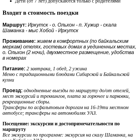
Дети (от 7 лет) допускаются только с родителями
Входит в стоимость поездки
Маршрут:
Иркутск - о. Ольхон - п. Хужир - скала
Шаманка - мыс Хобой - Иркутск
Проживание:
живем в комфортных (по байкальским
меркам) отелях, гостевых домах в уединенных местах,
о. Ольхон (2 ночи), двухместное размещение, удобства
в номерах
Питание:
2 завтрака, 1 обед, 2 ужина
Меню с традиционными блюдами Сибирской и Байкальской
кухни
Проезд:
однодневные выезды по маршруту до/от отелей,
мест экскурсий и треккингов, плата за горючее и парковки,
рекреационные сборы.
Трансферы по асфальтовым дорогам на 16-19ти местном
автобусе; трансферы на автомобилях УАЗ.
Посещение: экскурсии и достопримечательности по
маршруту
Все экскурсии по программе:
экскурсия на скалу Шаманка, на