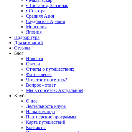
▪ Мадагаскар
▪ Танзания, Занзибар
▪ Сокотра
Средняя Азия
Саудовская Аравия
Монголия
Япония
Подбор тура
Для компаний
Отзывы
Блог
Новости
Статьи
Отчеты о путешествиях
Фотогалерея
Что стоит посетить?
Вопрос - ответ
Мы в соцсетях. Актуальное!
Клуб
О нас
Деятельность клуба
Наша команда
Партнерские программы
Карта путешествий
Контакты