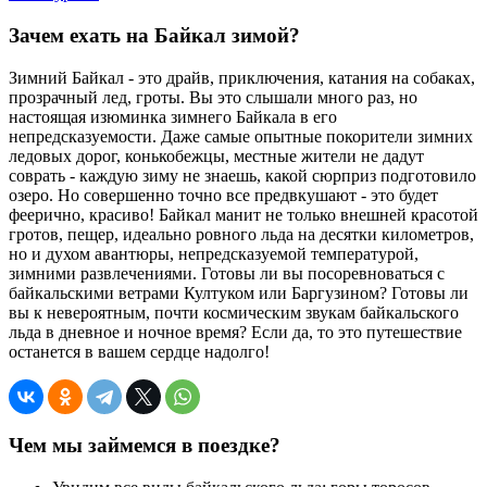
Зачем ехать на Байкал зимой?
Зимний Байкал - это драйв, приключения, катания на собаках,
прозрачный лед, гроты. Вы это слышали много раз, но
настоящая изюминка зимнего Байкала в его
непредсказуемости. Даже самые опытные покорители зимних
ледовых дорог, конькобежцы, местные жители не дадут
соврать - каждую зиму не знаешь, какой сюрприз подготовило
озеро. Но совершенно точно все предвкушают - это будет
феерично, красиво! Байкал манит не только внешней красотой
гротов, пещер, идеально ровного льда на десятки километров,
но и духом авантюры, непредсказуемой температурой,
зимними развлечениями. Готовы ли вы посоревноваться с
байкальскими ветрами Култуком или Баргузином? Готовы ли
вы к невероятным, почти космическим звукам байкальского
льда в дневное и ночное время? Если да, то это путешествие
останется в вашем сердце надолго!
Чем мы займемся в поездке?