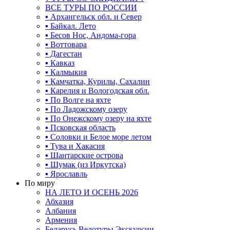
ВСЕ ТУРЫ ПО РОССИИ
▪ Архангельск обл. и Север
▪ Байкал. Лето
▪ Бесов Нос, Андома-гора
▪ Воттовара
▪ Дагестан
▪ Кавказ
▪ Калмыкия
▪ Камчатка, Курилы, Сахалин
▪ Карелия и Вологодская обл.
▪ По Волге на яхте
▪ По Ладожскому озеру
▪ По Онежскому озеру на яхте
▪ Псковская область
▪ Соловки и Белое море летом
▪ Тува и Хакасия
▪ Шантарские острова
▪ Шумак (из Иркутска)
▪ Ярославль
По миру
НА ЛЕТО И ОСЕНЬ 2026
Абхазия
Албания
Армения
Беларусь Велотуры Экскурсии