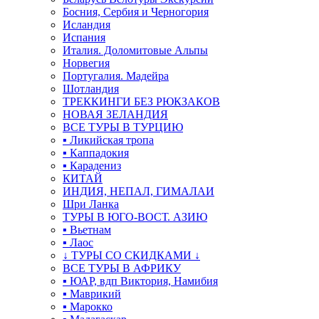
Босния, Сербия и Черногория
Исландия
Испания
Италия. Доломитовые Альпы
Норвегия
Португалия. Мадейра
Шотландия
ТРЕККИНГИ БЕЗ РЮКЗАКОВ
НОВАЯ ЗЕЛАНДИЯ
ВСЕ ТУРЫ В ТУРЦИЮ
▪ Ликийская тропа
▪ Каппадокия
▪ Карадениз
КИТАЙ
ИНДИЯ, НЕПАЛ, ГИМАЛАИ
Шри Ланка
ТУРЫ В ЮГО-ВОСТ. АЗИЮ
▪ Вьетнам
▪ Лаос
↓ ТУРЫ СО СКИДКАМИ ↓
ВСЕ ТУРЫ В АФРИКУ
▪ ЮАР, вдп Виктория, Намибия
▪ Маврикий
▪ Марокко