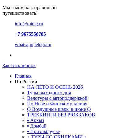
Мы знаем, как правильно
путешествовать!
info@mirsg.ru
+7 9675558785
whatsapp
telegram
Заказать звонок
Главная
По России
НА ЛЕТО И ОСЕНЬ 2026
Туры выходного дня
Велотуры с автоподдержкой
По Неве и Финскому заливу
Ǫ Воздушные шары в июне Ǫ
ТРЕККИНГИ БЕЗ РЮКЗАКОВ
▪ Архыз
▪ Домбай
▪ Приэльбрусье
↓ ТУРЫ СО СКИДКАМИ ↓