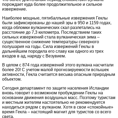
порождает куда более продолжительное и сильное
извержение.
Наиболее мощные, пятибалльные извержения Геклы
были зафиксированы до нашей эры в 950 и 1159 годах,
когда обломки вулканических скал разлетались на
расстояние до 7,3 километра. Последствием таких
сильных извержений стала вулканическая зима –
существенное снижение температуры северного
полушария на годы. Сила извержений Геклы в
дальнейшем породила его славу как одного из трех
входов в ад, наряду с Везувием.
В целом с 874 года извержений этого вулкана насчитали
более 20! С учетом малой прогнозируемости вспышек
активности, Гекла считается весьма опасным природным
объектом.
Сегодня департамент по защите населения Исландии
вновь говорит о возможном пробуждении Геклы на
основании движения воздушных масс. Поэтому туристам
и местным жителям настоятельно не рекомендуется
находиться рядом с вулканом. Хотя в свои «спокойные»
время Гекла – настоящий магнит для туристов со всего
света.