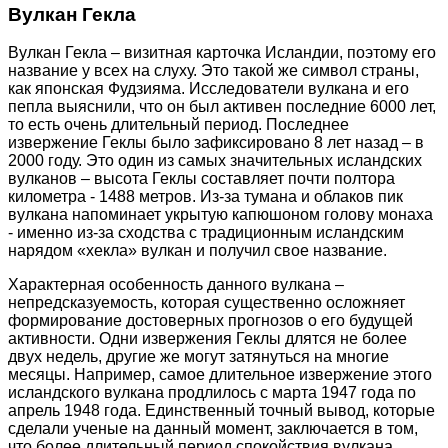
Вулкан Гекла
Вулкан Гекла – визитная карточка Исландии, поэтому его
название у всех на слуху. Это такой же символ страны,
как японская Фудзияма. Исследователи вулкана и его
пепла выяснили, что он был активен последние 6000 лет,
то есть очень длительный период. Последнее
извержение Геклы было зафиксировано 8 лет назад – в
2000 году. Это один из самых значительных исландских
вулканов – высота Геклы составляет почти полтора
километра - 1488 метров. Из-за тумана и облаков пик
вулкана напоминает укрытую капюшоном голову монаха
- именно из-за сходства с традиционным исландским
нарядом «хекла» вулкан и получил свое название.
Характерная особенность данного вулкана –
непредсказуемость, которая существенно осложняет
формирование достоверных прогнозов о его будущей
активности. Одни извержения Геклы длятся не более
двух недель, другие же могут затянуться на многие
месяцы. Например, самое длительное извержение этого
исландского вулкана продлилось с марта 1947 года по
апрель 1948 года. Единственный точный вывод, которые
сделали ученые на данный момент, заключается в том,
что более длительный период спокойствия вулкана