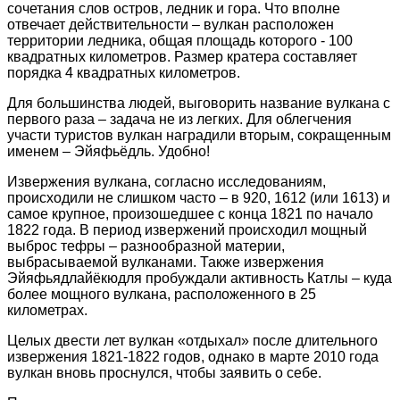
сочетания слов остров, ледник и гора. Что вполне
отвечает действительности – вулкан расположен
территории ледника, общая площадь которого - 100
квадратных километров. Размер кратера составляет
порядка 4 квадратных километров.
Для большинства людей, выговорить название вулкана с
первого раза – задача не из легких. Для облегчения
участи туристов вулкан наградили вторым, сокращенным
именем – Эйяфьёдль. Удобно!
Извержения вулкана, согласно исследованиям,
происходили не слишком часто – в 920, 1612 (или 1613) и
самое крупное, произошедшее с конца 1821 по начало
1822 года. В период извержений происходил мощный
выброс тефры – разнообразной материи,
выбрасываемой вулканами. Также извержения
Эйяфьядлайёкюдля пробуждали активность Катлы – куда
более мощного вулкана, расположенного в 25
километрах.
Целых двести лет вулкан «отдыхал» после длительного
извержения 1821-1822 годов, однако в марте 2010 года
вулкан вновь проснулся, чтобы заявить о себе.