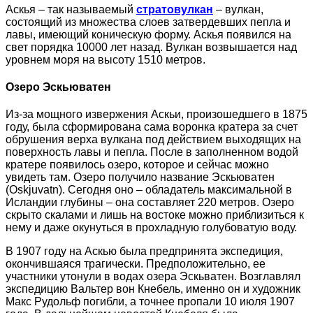
Аскья – так называемый
стратовулкан
– вулкан,
состоящий из множества слоев затвердевших пепла и
лавы, имеющий коническую форму. Аскья появился на
свет порядка 10000 лет назад. Вулкан возвышается над
уровнем моря на высоту 1510 метров.
Озеро Эскьюватен
Из-за мощного извержения Аскьи, произошедшего в 1875
году, была сформирована сама воронка кратера за счет
обрушения верха вулкана под действием выходящих на
поверхность лавы и пепла. После в заполненном водой
кратере появилось озеро, которое и сейчас можно
увидеть там. Озеро получило название Эскьюватен
(Oskjuvatn). Сегодня оно – обладатель максимальной в
Исландии глубины – она составляет 220 метров. Озеро
скрыто скалами и лишь на востоке можно приблизиться к
нему и даже окунуться в прохладную голубоватую воду.
В 1907 году на Аскью была предпринята экспедиция,
окончившаяся трагически. Предположительно, ее
участники утонули в водах озера Эскьватен. Возглавлял
экспедицию Вальтер вон Кнебель, именно он и художник
Макс Рудольф погибли, а точнее пропали 10 июля 1907