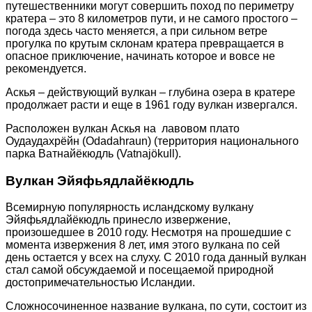
путешественники могут совершить поход по периметру
кратера – это 8 километров пути, и не самого простого –
погода здесь часто меняется, а при сильном ветре
прогулка по крутым склонам кратера превращается в
опасное приключение, начинать которое и вовсе не
рекомендуется.
Аскья – действующий вулкан – глубина озера в кратере
продолжает расти и еще в 1961 году вулкан извергался.
Расположен вулкан Аскья на лавовом плато
Оудаудахрёйн (Odadahraun) (территория национального
парка Ватнайёкюдль (Vatnajökull).
Вулкан Эйяфьядлайёкюдль
Всемирную популярность исландскому вулкану
Эйяфьядлайёкюдль принесло извержение,
произошедшее в 2010 году. Несмотря на прошедшие с
момента извержения 8 лет, имя этого вулкана по сей
день остается у всех на слуху. С 2010 года данный вулкан
стал самой обсуждаемой и посещаемой природной
достопримечательностью Исландии.
Сложносочиненное название вулкана, по сути, состоит из