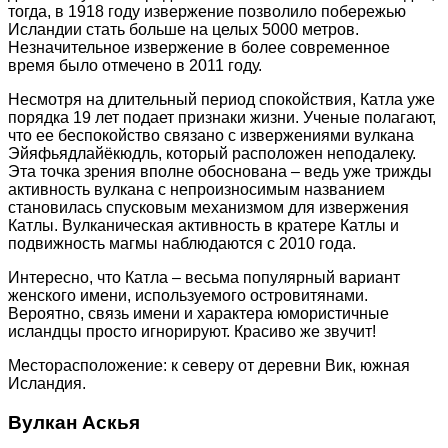
тогда, в 1918 году извержение позволило побережью
Исландии стать больше на целых 5000 метров.
Незначительное извержение в более современное
время было отмечено в 2011 году.
Несмотря на длительный период спокойствия, Катла уже
порядка 19 лет подает признаки жизни. Ученые полагают,
что ее беспокойство связано с извержениями вулкана
Эйяфьядлайёкюдль, который расположен неподалеку.
Эта точка зрения вполне обоснована – ведь уже трижды
активность вулкана с непроизносимым названием
становилась спусковым механизмом для извержения
Катлы. Вулканическая активность в кратере Катлы и
подвижность магмы наблюдаются с 2010 года.
Интересно, что Катла – весьма популярный вариант
женского имени, используемого островитянами.
Вероятно, связь имени и характера юмористичные
исландцы просто игнорируют. Красиво же звучит!
Месторасположение: к северу от деревни Вик, южная
Исландия.
Вулкан Аскья