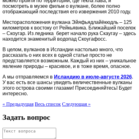
можно пройти по территории, где текла лава, и
посмотреть в музее фильм о вулкане, более полно
отображающий последствия его извержения 2010 году.
Месторасположения вулкана Эйяфьядлайёкюдль – 125
километров к востоку от Рейкьявика. Ближайший поселок
– Скоугар. Из ледника берет начало рука Скаугау – здесь
находится знаменитый водопад Скоугафосс.
В целом, вулканов в Исландии настолько много, что
рассказать о них всех в одной статье просто не
представляется возможным. Каждый из них – уникальное
явление природы – красивое, и в тоже время, опасное.
А мы отправляемся в
Исландию в июле-августе 2026
.
У вас есть все шансы увидеть величественные вулканы
этого острова своими глазами! Присоединяйтесь! Будет
интересно.
« Предыдущая
Весь список
Следующая »
Задать вопрос