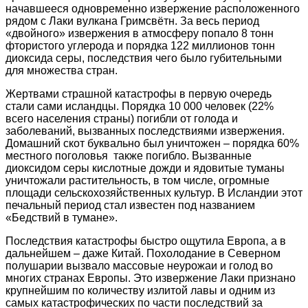
начавшееся одновременно извержение расположенного
рядом с Лаки вулкана Гримсвётн. За весь период
«двойного» извержения в атмосферу попало 8 тонн
фтористого углерода и порядка 122 миллионов тонн
диоксида серы, последствия чего было губительными
для множества стран.
Жертвами страшной катастрофы в первую очередь
стали сами исландцы. Порядка 10 000 человек (22%
всего населения страны) погибли от голода и
заболеваний, вызванных последствиями извержения.
Домашний скот буквально был уничтожен – порядка 60%
местного поголовья также погибло. Вызванные
диоксидом серы кислотные дожди и ядовитые туманы
уничтожали растительность, в том числе, огромные
площади сельскохозяйственных культур. В Исландии этот
печальный период стал известен под названием
«Бедствий в тумане».
Последствия катастрофы быстро ощутила Европа, а в
дальнейшем – даже Китай. Похолодание в Северном
полушарии вызвало массовые неурожаи и голод во
многих странах Европы. Это извержение Лаки признано
крупнейшим по количеству излитой лавы и одним из
самых катастрофических по части последствий за