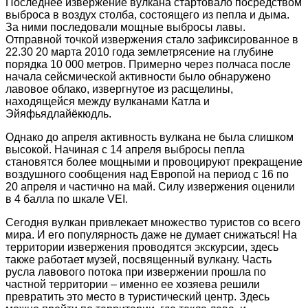
Последнее извержение вулкана стартовало посредством
выброса в воздух столба, состоящего из пепла и дыма.
За ними последовали мощные выбросы лавы.
Отправной точкой извержения стало зафиксированное в
22.30 20 марта 2010 года землетрясение на глубине
порядка 10 000 метров. Примерно через полчаса после
начала сейсмической активности было обнаружено
лавовое облако, извергнутое из расщелины,
находящейся между вулканами Катла и
Эйяфьядлайёкюдль.
Однако до апреля активность вулкана не была слишком
высокой. Начиная с 14 апреля выбросы пепла
становятся более мощными и провоцируют прекращение
воздушного сообщения над Европой на период с 16 по
20 апреля и частично на май. Силу извержения оценили
в 4 балла по шкале VEI.
Сегодня вулкан привлекает множество туристов со всего
мира. И его популярность даже не думает снижаться! На
территории извержения проводятся экскурсии, здесь
также работает музей, посвященный вулкану. Часть
русла лавового потока при извержении прошла по
частной территории – именно ее хозяева решили
превратить это место в туристический центр. Здесь