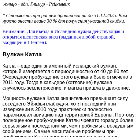
кольцо - вдп. Глимур - Рейкъявик
* Стоимость при раннем бронировании до 31.12.2025. Вам
нужно внести аванс 30 % для получения указанной скидки.
Внимание! Для въезда в Исландию нужна действующая и
открытая шенгенская виза (выданная любой страной,
входящей в Шенген).
Вулкан Катла
Катла – еще один знаменитый исландский вулкан,
который извергается с периодичностью от 40 до 80 лет.
Очередное пробуждение этого вулкана было отмечено в
2011 году. Тогда в кальдере (котловине) вулкана
случилось землетрясение, и магма пришла в движение.
Мощность вулкана Катла значительно превышает силу
соседнего Эйяфьятлаёкудля, хотя последний при
извержении в 2010 году практически полностью
парализовал авиацию над территорией Европы. Поэтому
полноценное пробуждение Катлы чревато гораздо более
серьезными последствиями, чем проблемы с воздушным
сообщением. Самые масштабные проблемы при
пробуждении Катлы породит таяние ледника, воды