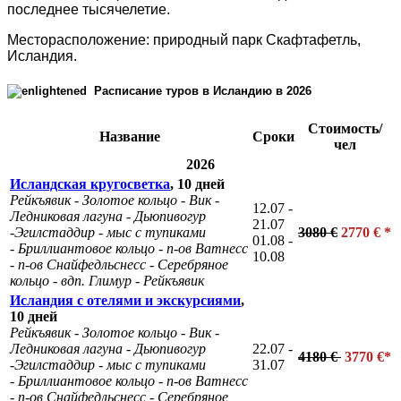
последнее тысячелетие.
Месторасположение: природный парк Скафтафетль,
Исландия.
Расписание туров в Исландию в 2026
Стоимость/
Название
Сроки
чел
2026
Исландская кругосветка
, 10 дней
Рейкъявик - Золотое кольцо - Вик -
12.07 -
Ледниковая лагуна - Дьюпивогур
21.07
-
Эгилстаддир - мыс с тупиками
3080 €
2770 € *
01.08 -
-
Бриллиантовое кольцо - п-ов Ватнесс
10.08
- п-ов Снайфедльснесс - Серебряное
кольцо - вдп. Глимур - Рейкъявик
Исландия с отелями и экскурсиями
,
10 дней
Рейкъявик - Золотое кольцо - Вик -
Ледниковая лагуна - Дьюпивогур
22.07 -
4180 €
3770 €*
-
Эгилстаддир - мыс с тупиками
31.07
-
Бриллиантовое кольцо - п-ов Ватнесс
- п-ов Снайфедльснесс - Серебряное