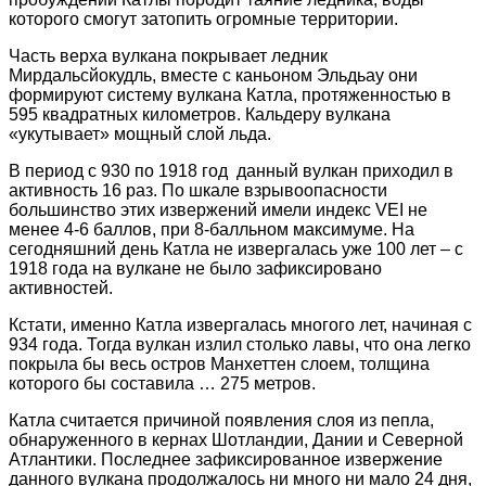
которого смогут затопить огромные территории.
Часть верха вулкана покрывает ледник
Мирдальсйокудль, вместе с каньоном Эльдьау они
формируют систему вулкана Катла, протяженностью в
595 квадратных километров. Кальдеру вулкана
«укутывает» мощный слой льда.
В период с 930 по 1918 год данный вулкан приходил в
активность 16 раз. По шкале взрывоопасности
большинство этих извержений имели индекс VEI не
менее 4-6 баллов, при 8-балльном максимуме. На
сегодняшний день Катла не извергалась уже 100 лет – с
1918 года на вулкане не было зафиксировано
активностей.
Кстати, именно Катла извергалась многого лет, начиная с
934 года. Тогда вулкан излил столько лавы, что она легко
покрыла бы весь остров Манхеттен слоем, толщина
которого бы составила … 275 метров.
Катла считается причиной появления слоя из пепла,
обнаруженного в кернах Шотландии, Дании и Северной
Атлантики. Последнее зафиксированное извержение
данного вулкана продолжалось ни много ни мало 24 дня,