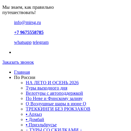
Мы знаем, как правильно
путешествовать!
info@mirsg.ru
+7 9675558785
whatsapp
telegram
Заказать звонок
Главная
По России
НА ЛЕТО И ОСЕНЬ 2026
Туры выходного дня
Велотуры с автоподдержкой
По Неве и Финскому заливу
Ǫ Воздушные шары в июне Ǫ
ТРЕККИНГИ БЕЗ РЮКЗАКОВ
▪ Архыз
▪ Домбай
▪ Приэльбрусье
↓ ТУРЫ СО СКИДКАМИ ↓