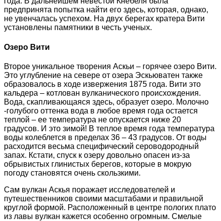
года. В дальнейшем невестой Кнебеля была
предпринята попытка найти его здесь, которая, однако,
не увенчалась успехом. На двух берегах кратера Вити
установлены памятники в честь ученых.
Озеро Вити
Второе уникальное творения Аскьи – горячее озеро Вити.
Это углубление на севере от озера Эскьюватен также
образовалось в ходе извержения 1875 года. Вити это
кальдера – котлован вулканического происхождения.
Вода, скапливающаяся здесь, образует озеро. Молочно
-голубого оттенка вода в любое время года остается
теплой – ее температура не опускается ниже 20
градусов. И это зимой! В теплое время года температура
воды колеблется в пределах 36 – 43 градусов. От воды
расходится весьма специфический сероводородный
запах. Кстати, спуск к озеру довольно опасен из-за
обрывистых глинистых берегов, которые в мокрую
погоду становятся очень скользкими.
Сам вулкан Аскья поражает исследователей и
путешественников своими масштабами и правильной
круглой формой. Расположенный в центре пологих плато
из лавы вулкан кажется особенно огромным. Смелые