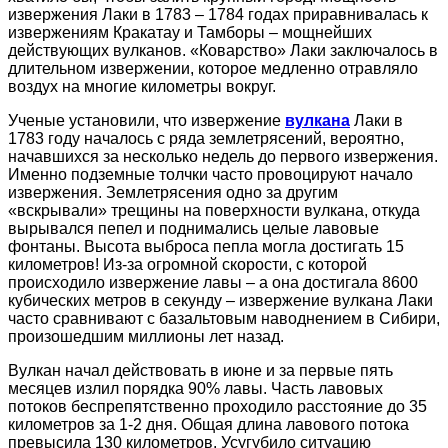
извержения Лаки в 1783 – 1784 годах приравнивалась к
извержениям Кракатау и Тамборы – мощнейших
действующих вулканов. «Коварство» Лаки заключалось в
длительном извержении, которое медленно отравляло
воздух на многие километры вокруг.
Ученые установили, что извержение
вулкана
Лаки в
1783 году началось с ряда землетрясений, вероятно,
начавшихся за несколько недель до первого извержения.
Именно подземные толчки часто провоцируют начало
извержения. Землетрясения одно за другим
«вскрывали» трещины на поверхности вулкана, откуда
вырывался пепел и поднимались целые лавовые
фонтаны. Высота выброса пепла могла достигать 15
километров! Из-за огромной скорости, с которой
происходило извержение лавы – а она достигала 8600
кубических метров в секунду – извержение вулкана Лаки
часто сравнивают с базальтовым наводнением в Сибири,
произошедшим миллионы лет назад.
Вулкан начал действовать в июне и за первые пять
месяцев излил порядка 90% лавы. Часть лавовых
потоков беспрепятственно проходило расстояние до 35
километров за 1-2 дня. Общая длина лавового потока
превысила 130 километров. Усугубило ситуацию