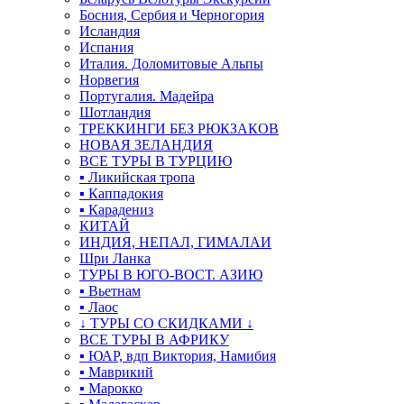
Босния, Сербия и Черногория
Исландия
Испания
Италия. Доломитовые Альпы
Норвегия
Португалия. Мадейра
Шотландия
ТРЕККИНГИ БЕЗ РЮКЗАКОВ
НОВАЯ ЗЕЛАНДИЯ
ВСЕ ТУРЫ В ТУРЦИЮ
▪ Ликийская тропа
▪ Каппадокия
▪ Карадениз
КИТАЙ
ИНДИЯ, НЕПАЛ, ГИМАЛАИ
Шри Ланка
ТУРЫ В ЮГО-ВОСТ. АЗИЮ
▪ Вьетнам
▪ Лаос
↓ ТУРЫ СО СКИДКАМИ ↓
ВСЕ ТУРЫ В АФРИКУ
▪ ЮАР, вдп Виктория, Намибия
▪ Маврикий
▪ Марокко