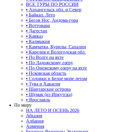
ВСЕ ТУРЫ ПО РОССИИ
▪ Архангельск обл. и Север
▪ Байкал. Лето
▪ Бесов Нос, Андома-гора
▪ Воттовара
▪ Дагестан
▪ Кавказ
▪ Калмыкия
▪ Камчатка, Курилы, Сахалин
▪ Карелия и Вологодская обл.
▪ По Волге на яхте
▪ По Ладожскому озеру
▪ По Онежскому озеру на яхте
▪ Псковская область
▪ Соловки и Белое море летом
▪ Тува и Хакасия
▪ Шантарские острова
▪ Шумак (из Иркутска)
▪ Ярославль
По миру
НА ЛЕТО И ОСЕНЬ 2026
Абхазия
Албания
Армения
Беларусь Велотуры Экскурсии