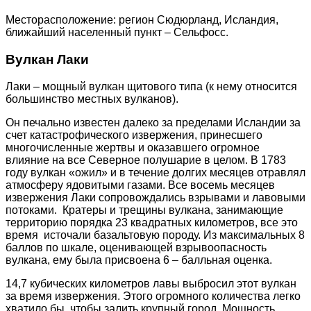
Месторасположение: регион Сюдюрланд, Исландия,
ближайший населенный пункт – Сельфосс.
Вулкан Лаки
Лаки – мощный вулкан щитового типа (к нему относится
большинство местных вулканов).
Он печально известен далеко за пределами Исландии за
счет катастрофического извержения, принесшего
многочисленные жертвы и оказавшего огромное
влияние на все Северное полушарие в целом. В 1783
году вулкан «ожил» и в течение долгих месяцев отравлял
атмосферу ядовитыми газами. Все восемь месяцев
извержения Лаки сопровождались взрывами и лавовыми
потоками. Кратеры и трещины вулкана, занимающие
территорию порядка 23 квадратных километров, все это
время источали базальтовую породу. Из максимальных 8
баллов по шкале, оценивающей взрывоопасность
вулкана, ему была присвоена 6 – балльная оценка.
14,7 кубических километров лавы выбросил этот вулкан
за время извержения. Этого огромного количества легко
хватило бы, чтобы залить крупный город. Мощность