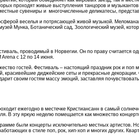
торых проходят живые выступления танцоров и музыкантов.
 местные сувениры и многочисленные деликатесы, предста
осферой веселья и потрясающей живой музыкой. Меломана
узей Мунка, Ботанический сад, Зоологический музей, котор
естиваль, проводимый в Норвегии. Он по праву считается 
f Arena с 12 по 14 июня.
тво гостей. Фестиваль – настоящий праздник рок и поп му
й, красивейшие диджейские сеты и прекрасные декорации. 
en дарит своим гостям массу эмоций, заставляя почувствова
ходит ежегодно в местечке Кристиансанн в самый солнеч
ля. В эту яркую неделю помещается как множество концерт
ограмме были концерты исключительно местных артистов. Но
аботающих в стиле поп, рок, хип-хоп и многих других. Ква