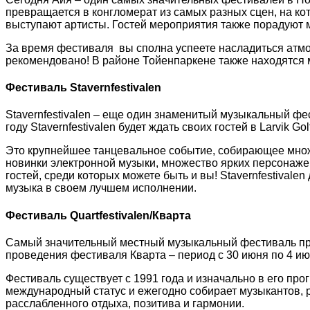
превращается в конгломерат из самых разных сцен, на ко
выступают артисты. Гостей мероприятия также порадуют
За время фестиваля вы сполна успеете насладиться атм
рекомендовано! В районе Тойенпаркене также находятся м
Фестиваль Stavernfestivalen
Stavernfestivalen – еще один знаменитый музыкальный ф
году Stavernfestivalen будет ждать своих гостей в Larvik Gol
Это крупнейшее танцевальное событие, собирающее множес
новинки электронной музыки, множество ярких персонаже
гостей, среди которых можете быть и вы! Stavernfestival
музыка в своем лучшем исполнении.
Фестиваль Quartfestivalen/Кварта
Самый значительный местный музыкальный фестиваль про
проведения фестиваля Кварта – период с 30 июня по 4 ию
Фестиваль существует с 1991 года и изначально в его пр
международный статус и ежегодно собирает музыкантов, р
расслабленного отдыха, позитива и гармонии.