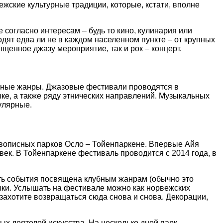
ежские культурные традиции, которые, кстати, вполне
согласно интересам – будь то кино, кулинария или
ят едва ли не в каждом населенном пункте – от крупных
щенное джазу мероприятие, так и рок – концерт.
ьные жанры. Джазовые фестивали проводятся в
е, а также ряду этнических направлений. Музыкальных
улярные.
ивописных парков Осло – Тойенпаркене. Впервые Айя
век. В Тойенпаркене фестиваль проводится с 2014 года, в
сть события посвящена клубным жанрам (обычно это
ыки. Услышать на фестивале можно как норвежских
 захотите возвращаться сюда снова и снова. Декорации,
ых деятелей искусства. На несколько дней парк