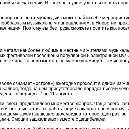
ций и впечатлений. И конечно, лучше узнать и понять норв
ообразна, поэтому каждый сможет найти себе мероприятие 
ообразным музыкальным направлениям, в Норвегии проход
 нация! Поэтому вы без труда сможете посетить как посвя
з и металл наиболее любимые местными жителями музыкал
ых фестивалей посвящены популярной и электронной музык
бо всех просто невозможно, но можно упомянуть самые поп
воде означает «остров») ежегодно проходит в одном из ж
 Калвоя, тогда на нем присутствовало порядка тысячи чело
ели – в период с 7 по 11 августа.
ки, здесь представлено множество жанров. Чаще всего ча
и известные артисты, работающие в жанрах поп и рок муз
астоящему захватывающее шоу, увидев которое один раз, вы
яющими. Эмоции зашкаливают вместе с децибелами!
вегии, который объединяет как мировых звезд, так и местн