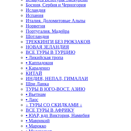
Босния, Сербия и Черногория
Исландия
Испания
Италия. Доломитовые Альпы
Норвегия
Португалия. Мадейра
Шотландия
ТРЕККИНГИ БЕЗ РЮКЗАКОВ
НОВАЯ ЗЕЛАНДИЯ
ВСЕ ТУРЫ В ТУРЦИЮ
▪ Ликийская тропа
▪ Каппадокия
▪ Карадениз
КИТАЙ
ИНДИЯ, НЕПАЛ, ГИМАЛАИ
Шри Ланка
ТУРЫ В ЮГО-ВОСТ. АЗИЮ
▪ Вьетнам
▪ Лаос
↓ ТУРЫ СО СКИДКАМИ ↓
ВСЕ ТУРЫ В АФРИКУ
▪ ЮАР, вдп Виктория, Намибия
▪ Маврикий
▪ Марокко