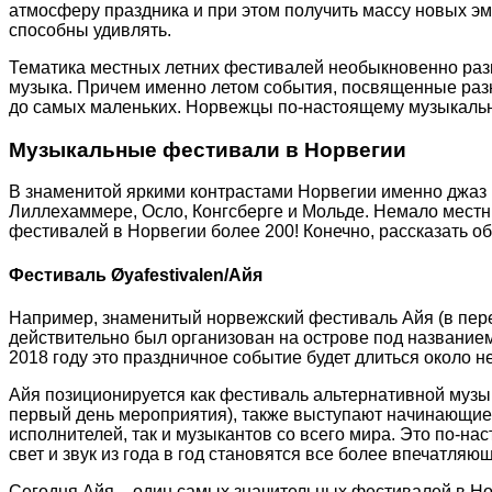
атмосферу праздника и при этом получить массу новых эмо
способны удивлять.
Тематика местных летних фестивалей необыкновенно разн
музыка. Причем именно летом события, посвященные разн
до самых маленьких. Норвежцы по-настоящему музыкальная
Музыкальные фестивали в Норвегии
В знаменитой яркими контрастами Норвегии именно джа
Лиллехаммере, Осло, Конгсберге и Мольде. Немало местн
фестивалей в Норвегии более 200! Конечно, рассказать о
Фестиваль Øyafestivalen/Айя
Например, знаменитый норвежский фестиваль Айя (в пере
действительно был организован на острове под названием
2018 году это праздничное событие будет длиться около нед
Айя позиционируется как фестиваль альтернативной музы
первый день мероприятия), также выступают начинающие 
исполнителей, так и музыкантов со всего мира. Это по-н
свет и звук из года в год становятся все более впечатл
Сегодня Айя – один самых значительных фестивалей в Нор