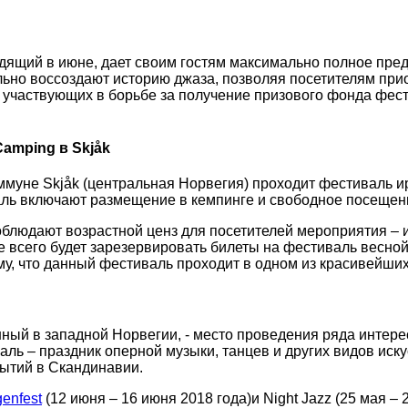
дящий в июне, дает своим гостям максимально полное пре
льно воссоздают историю джаза, позволяя посетителям при
, участвующих в борьбе за получение призового фонда фес
amping в Skjåk
ммуне Skjåk (центральная Норвегия) проходит фестиваль и
ль включают размещение в кемпинге и свободное посещени
облюдают возрастной ценз для посетителей мероприятия – и
 всего будет зарезервировать билеты на фестиваль весной,
ому, что данный фестиваль проходит в одном из красивейши
нный в западной Норвегии, - место проведения ряда интер
ь – праздник оперной музыки, танцев и других видов иску
бытий в Скандинавии.
enfest
(12 июня – 16 июня 2018 года)и Night Jazz (25 мая 