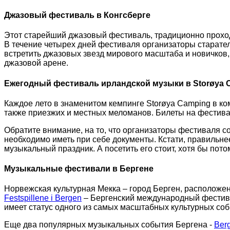
Джазовый фестиваль в Конгсберге
Этот старейший джазовый фестиваль, традиционно прохо
В течение четырех дней фестиваля организаторы старате
встретить джазовых звезд мирового масштаба и новичков
джазовой арене.
Ежегодный фестиваль ирландской музыки в Storøya C
Каждое лето в знаменитом кемпинге Storøya Camping в ко
также приезжих и местных меломанов. Билеты на фестива
Обратите внимание, на то, что организаторы фестиваля с
необходимо иметь при себе документы. Кстати, правильнее
музыкальный праздник. А посетить его стоит, хотя бы пот
Музыкальные фестивали в Бергене
Норвежская культурная Мекка – город Берген, расположе
Festspillene i Bergen
– Бергенский международный фестивал
имеет статус одного из самых масштабных культурных со
Еще два популярных музыкальных события Бергена -
Berg