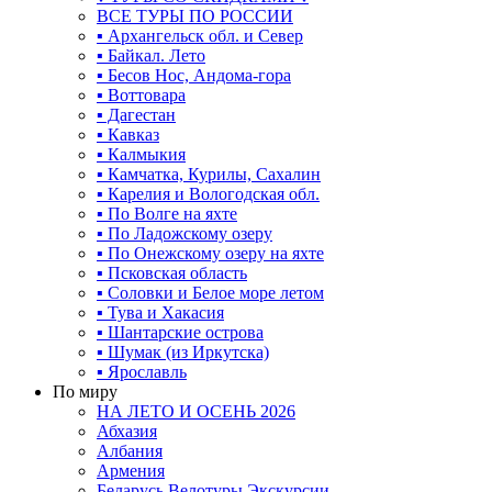
ВСЕ ТУРЫ ПО РОССИИ
▪ Архангельск обл. и Север
▪ Байкал. Лето
▪ Бесов Нос, Андома-гора
▪ Воттовара
▪ Дагестан
▪ Кавказ
▪ Калмыкия
▪ Камчатка, Курилы, Сахалин
▪ Карелия и Вологодская обл.
▪ По Волге на яхте
▪ По Ладожскому озеру
▪ По Онежскому озеру на яхте
▪ Псковская область
▪ Соловки и Белое море летом
▪ Тува и Хакасия
▪ Шантарские острова
▪ Шумак (из Иркутска)
▪ Ярославль
По миру
НА ЛЕТО И ОСЕНЬ 2026
Абхазия
Албания
Армения
Беларусь Велотуры Экскурсии