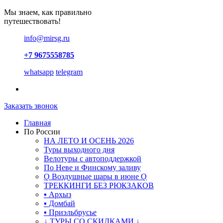
Мы знаем, как правильно
путешествовать!
info@mirsg.ru
+7 9675558785
whatsapp
telegram
Заказать звонок
Главная
По России
НА ЛЕТО И ОСЕНЬ 2026
Туры выходного дня
Велотуры с автоподдержкой
По Неве и Финскому заливу
Ǫ Воздушные шары в июне Ǫ
ТРЕККИНГИ БЕЗ РЮКЗАКОВ
▪ Архыз
▪ Домбай
▪ Приэльбрусье
↓ ТУРЫ СО СКИДКАМИ ↓