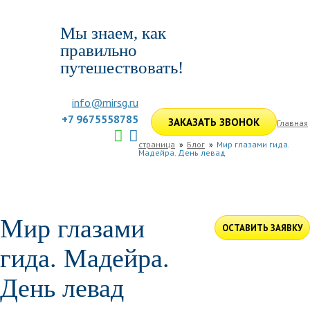
Мы знаем, как
правильно
путешествовать!
info@mirsg.ru
+7 9675558785
ЗАКАЗАТЬ ЗВОНОК
Главная
страница
Блог
Мир глазами гида.
Мадейра. День левад
ГЛАВНАЯ
ПО РОССИИ
ПО МИРУ
ПОДБОР ТУРА
ДЛЯ КОМПАНИЙ
ОТЗЫВЫ
БЛОГ
КЛУБ
УСЛУГИ
Мир глазами
ОСТАВИТЬ ЗАЯВКУ
гида. Мадейра.
День левад