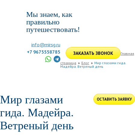
Мы знаем, как
правильно
путешествовать!
info@mirsg.ru
+7 9675558785
ЗАКАЗАТЬ ЗВОНОК
Главная
страница
Блог
Мир глазами гида.
Мадейра. Ветреный день
ГЛАВНАЯ
ПО РОССИИ
ПО МИРУ
ПОДБОР ТУРА
ДЛЯ КОМПАНИЙ
ОТЗЫВЫ
БЛОГ
КЛУБ
УСЛУГИ
Мир глазами
ОСТАВИТЬ ЗАЯВКУ
гида. Мадейра.
Ветреный день