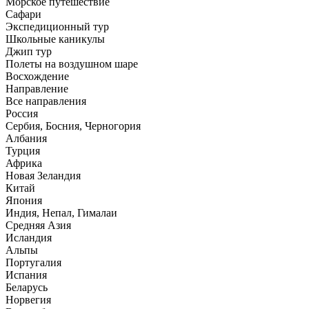
Морское путешествие
Сафари
Экспедиционный тур
Школьные каникулы
Джип тур
Полеты на воздушном шаре
Восхождение
Направлениe
Все направления
Россия
Сербия, Босния, Черногория
Албания
Турция
Африка
Новая Зеландия
Китай
Япония
Индия, Непал, Гималаи
Средняя Азия
Исландия
Альпы
Португалия
Испания
Беларусь
Норвегия