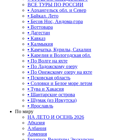
ВСЕ ТУРЫ ПО РОССИИ
▪ Архангельск обл. и Север
▪ Байкал. Лето
▪ Бесов Нос, Андома-гора
▪ Воттовара
▪ Дагестан
▪ Кавказ
▪ Калмыкия
▪ Камчатка, Курилы, Сахалин
▪ Карелия и Вологодская обл.
▪ По Волге на яхте
▪ По Ладожскому озеру
▪ По Онежскому озеру на яхте
▪ Псковская область
▪ Соловки и Белое море летом
▪ Тува и Хакасия
▪ Шантарские острова
▪ Шумак (из Иркутска)
▪ Ярославль
По миру
НА ЛЕТО И ОСЕНЬ 2026
Абхазия
Албания
Армения
Беларусь Велотуры Экскурсии