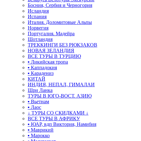
Босния, Сербия и Черногория
Исландия
Испания
Италия. Доломитовые Альпы
Норвегия
Португалия. Мадейра
Шотландия
ТРЕККИНГИ БЕЗ РЮКЗАКОВ
НОВАЯ ЗЕЛАНДИЯ
ВСЕ ТУРЫ В ТУРЦИЮ
▪ Ликийская тропа
▪ Каппадокия
▪ Карадениз
КИТАЙ
ИНДИЯ, НЕПАЛ, ГИМАЛАИ
Шри Ланка
ТУРЫ В ЮГО-ВОСТ. АЗИЮ
▪ Вьетнам
▪ Лаос
↓ ТУРЫ СО СКИДКАМИ ↓
ВСЕ ТУРЫ В АФРИКУ
▪ ЮАР, вдп Виктория, Намибия
▪ Маврикий
▪ Марокко