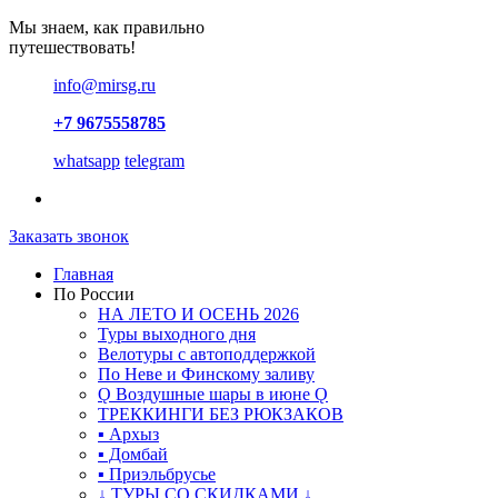
Мы знаем, как правильно
путешествовать!
info@mirsg.ru
+7 9675558785
whatsapp
telegram
Заказать звонок
Главная
По России
НА ЛЕТО И ОСЕНЬ 2026
Туры выходного дня
Велотуры с автоподдержкой
По Неве и Финскому заливу
Ǫ Воздушные шары в июне Ǫ
ТРЕККИНГИ БЕЗ РЮКЗАКОВ
▪ Архыз
▪ Домбай
▪ Приэльбрусье
↓ ТУРЫ СО СКИДКАМИ ↓