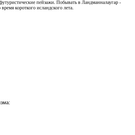
 футуристические пейзажи. Побывать в Ландманналаугар -
 время короткого исландского лета.
изма: