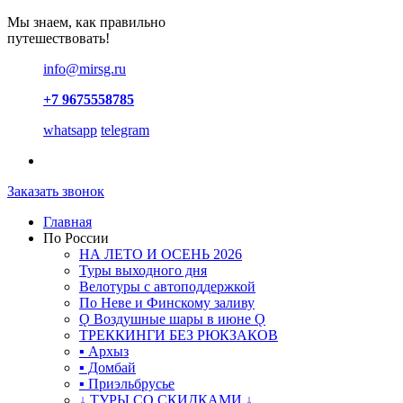
Мы знаем, как правильно
путешествовать!
info@mirsg.ru
+7 9675558785
whatsapp
telegram
Заказать звонок
Главная
По России
НА ЛЕТО И ОСЕНЬ 2026
Туры выходного дня
Велотуры с автоподдержкой
По Неве и Финскому заливу
Ǫ Воздушные шары в июне Ǫ
ТРЕККИНГИ БЕЗ РЮКЗАКОВ
▪ Архыз
▪ Домбай
▪ Приэльбрусье
↓ ТУРЫ СО СКИДКАМИ ↓