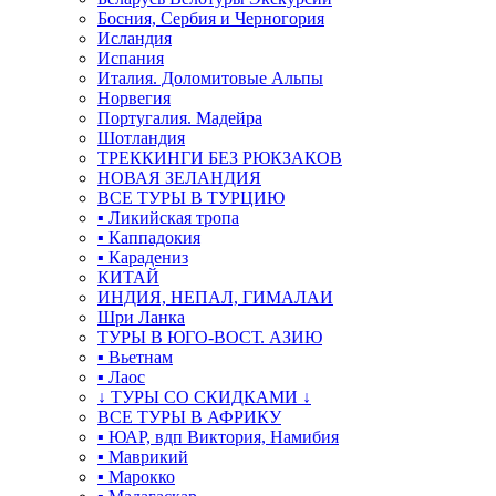
Босния, Сербия и Черногория
Исландия
Испания
Италия. Доломитовые Альпы
Норвегия
Португалия. Мадейра
Шотландия
ТРЕККИНГИ БЕЗ РЮКЗАКОВ
НОВАЯ ЗЕЛАНДИЯ
ВСЕ ТУРЫ В ТУРЦИЮ
▪ Ликийская тропа
▪ Каппадокия
▪ Карадениз
КИТАЙ
ИНДИЯ, НЕПАЛ, ГИМАЛАИ
Шри Ланка
ТУРЫ В ЮГО-ВОСТ. АЗИЮ
▪ Вьетнам
▪ Лаос
↓ ТУРЫ СО СКИДКАМИ ↓
ВСЕ ТУРЫ В АФРИКУ
▪ ЮАР, вдп Виктория, Намибия
▪ Маврикий
▪ Марокко