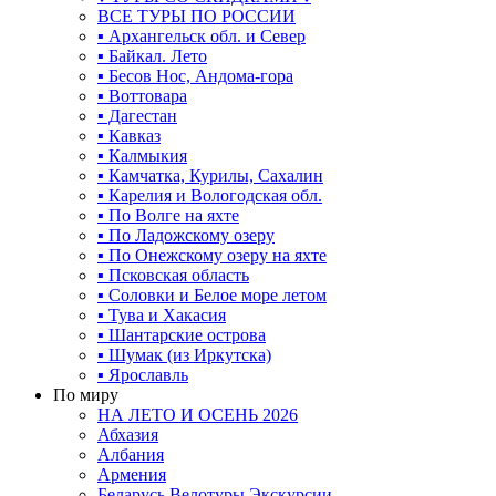
ВСЕ ТУРЫ ПО РОССИИ
▪ Архангельск обл. и Север
▪ Байкал. Лето
▪ Бесов Нос, Андома-гора
▪ Воттовара
▪ Дагестан
▪ Кавказ
▪ Калмыкия
▪ Камчатка, Курилы, Сахалин
▪ Карелия и Вологодская обл.
▪ По Волге на яхте
▪ По Ладожскому озеру
▪ По Онежскому озеру на яхте
▪ Псковская область
▪ Соловки и Белое море летом
▪ Тува и Хакасия
▪ Шантарские острова
▪ Шумак (из Иркутска)
▪ Ярославль
По миру
НА ЛЕТО И ОСЕНЬ 2026
Абхазия
Албания
Армения
Беларусь Велотуры Экскурсии