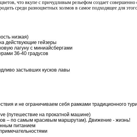
цветов, что вкупе с причудливым рельефом создает совершенно
родить среди разноцветных холмов в самое подходящее для этого
ость низкая)
 на действующие гейзеры
ковую лагуну с миниайсбергами
урами 36-40 градусов
удливо застывших кусков лавы
ствия и не ограничиваем себя рамками традиционного тур
ive (путешествие на прокатной машине)
ов – по самым красивым маршрутам). Движение - жизнь!
енным питанием
примечательностями