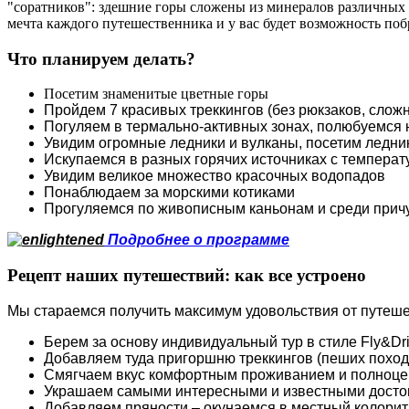
"соратников": здешние горы сложены из минералов различных 
мечта каждого путешественника и у вас будет возможность поб
Что планируем делать?
Посетим знаменитые цветные горы
Пройдем 7 красивых треккингов (без рюкзаков, сложн
Погуляем в термально-активных зонах, полюбуемся
Увидим огромные ледники и вулканы, посетим ледни
Искупаемся в разных горячих источниках с температ
Увидим великое множество красочных водопадов
Понаблюдаем за морскими котиками
Прогуляемся по живописным каньонам и среди прич
Подробнее о программе
Рецепт наших путешествий: как все устроено
Мы стараемся получить максимум удовольствия от путеше
Берем за основу индивидуальный тур в стиле Fly&Dr
Добавляем туда пригоршню треккингов (пеших поход
Смягчаем вкус комфортным проживанием и полноц
Украшаем самыми интересными и известными досто
Добавляем пряности – окунаемся в местный колорит