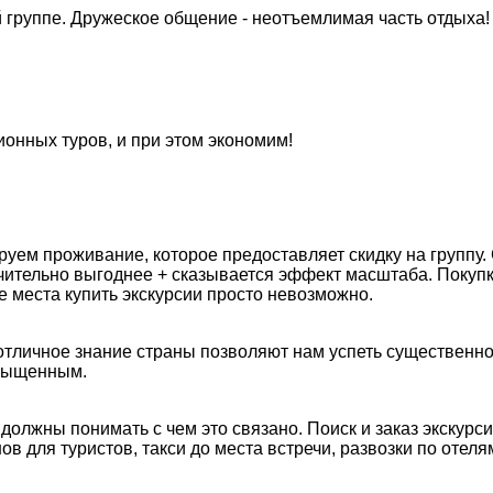
 группе.
Дружеское общение - неотъемлимая часть отдыха!
онных туров, и при этом экономим!
уем проживание, которое предоставляет скидку на группу.
начительно выгоднее + сказывается эффект масштаба.
Покупк
е места купить экскурсии просто невозможно.
отличное знание страны позволяют нам успеть существенн
асыщенным.
 должны понимать с чем это связано. Поиск и заказ экскурс
 для туристов, такси до места встречи, развозки по отел