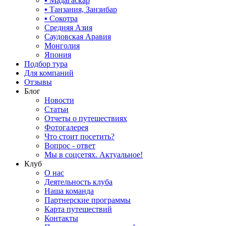
▪ Мадагаскар
▪ Танзания, Занзибар
▪ Сокотра
Средняя Азия
Саудовская Аравия
Монголия
Япония
Подбор тура
Для компаний
Отзывы
Блог
Новости
Статьи
Отчеты о путешествиях
Фотогалерея
Что стоит посетить?
Вопрос - ответ
Мы в соцсетях. Актуальное!
Клуб
О нас
Деятельность клуба
Наша команда
Партнерские программы
Карта путешествий
Контакты