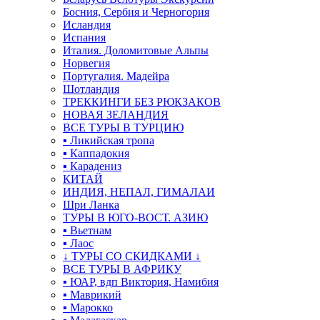
Босния, Сербия и Черногория
Исландия
Испания
Италия. Доломитовые Альпы
Норвегия
Португалия. Мадейра
Шотландия
ТРЕККИНГИ БЕЗ РЮКЗАКОВ
НОВАЯ ЗЕЛАНДИЯ
ВСЕ ТУРЫ В ТУРЦИЮ
▪ Ликийская тропа
▪ Каппадокия
▪ Карадениз
КИТАЙ
ИНДИЯ, НЕПАЛ, ГИМАЛАИ
Шри Ланка
ТУРЫ В ЮГО-ВОСТ. АЗИЮ
▪ Вьетнам
▪ Лаос
↓ ТУРЫ СО СКИДКАМИ ↓
ВСЕ ТУРЫ В АФРИКУ
▪ ЮАР, вдп Виктория, Намибия
▪ Маврикий
▪ Марокко