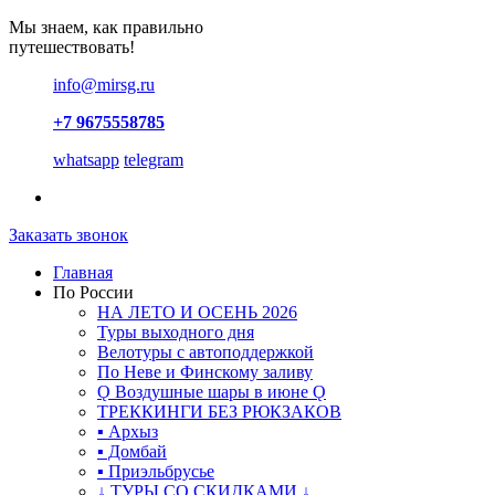
Мы знаем, как правильно
путешествовать!
info@mirsg.ru
+7 9675558785
whatsapp
telegram
Заказать звонок
Главная
По России
НА ЛЕТО И ОСЕНЬ 2026
Туры выходного дня
Велотуры с автоподдержкой
По Неве и Финскому заливу
Ǫ Воздушные шары в июне Ǫ
ТРЕККИНГИ БЕЗ РЮКЗАКОВ
▪ Архыз
▪ Домбай
▪ Приэльбрусье
↓ ТУРЫ СО СКИДКАМИ ↓