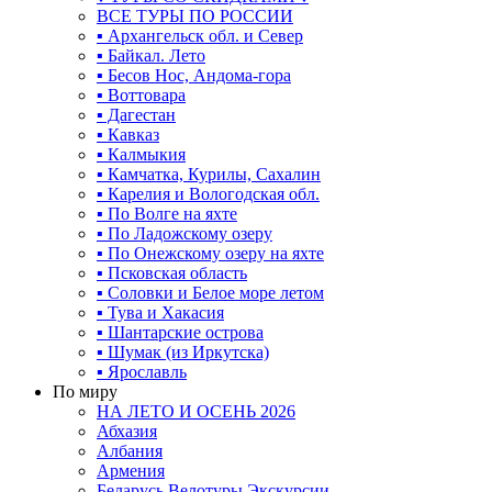
ВСЕ ТУРЫ ПО РОССИИ
▪ Архангельск обл. и Север
▪ Байкал. Лето
▪ Бесов Нос, Андома-гора
▪ Воттовара
▪ Дагестан
▪ Кавказ
▪ Калмыкия
▪ Камчатка, Курилы, Сахалин
▪ Карелия и Вологодская обл.
▪ По Волге на яхте
▪ По Ладожскому озеру
▪ По Онежскому озеру на яхте
▪ Псковская область
▪ Соловки и Белое море летом
▪ Тува и Хакасия
▪ Шантарские острова
▪ Шумак (из Иркутска)
▪ Ярославль
По миру
НА ЛЕТО И ОСЕНЬ 2026
Абхазия
Албания
Армения
Беларусь Велотуры Экскурсии