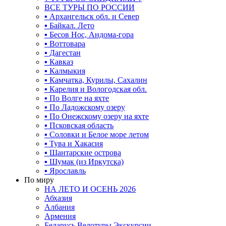
ВСЕ ТУРЫ ПО РОССИИ
▪ Архангельск обл. и Север
▪ Байкал. Лето
▪ Бесов Нос, Андома-гора
▪ Воттовара
▪ Дагестан
▪ Кавказ
▪ Калмыкия
▪ Камчатка, Курилы, Сахалин
▪ Карелия и Вологодская обл.
▪ По Волге на яхте
▪ По Ладожскому озеру
▪ По Онежскому озеру на яхте
▪ Псковская область
▪ Соловки и Белое море летом
▪ Тува и Хакасия
▪ Шантарские острова
▪ Шумак (из Иркутска)
▪ Ярославль
По миру
НА ЛЕТО И ОСЕНЬ 2026
Абхазия
Албания
Армения
Беларусь Велотуры Экскурсии