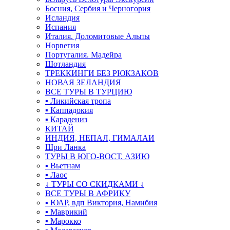
Босния, Сербия и Черногория
Исландия
Испания
Италия. Доломитовые Альпы
Норвегия
Португалия. Мадейра
Шотландия
ТРЕККИНГИ БЕЗ РЮКЗАКОВ
НОВАЯ ЗЕЛАНДИЯ
ВСЕ ТУРЫ В ТУРЦИЮ
▪ Ликийская тропа
▪ Каппадокия
▪ Карадениз
КИТАЙ
ИНДИЯ, НЕПАЛ, ГИМАЛАИ
Шри Ланка
ТУРЫ В ЮГО-ВОСТ. АЗИЮ
▪ Вьетнам
▪ Лаос
↓ ТУРЫ СО СКИДКАМИ ↓
ВСЕ ТУРЫ В АФРИКУ
▪ ЮАР, вдп Виктория, Намибия
▪ Маврикий
▪ Марокко