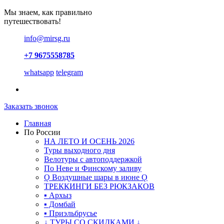
Мы знаем, как правильно
путешествовать!
info@mirsg.ru
+7 9675558785
whatsapp
telegram
Заказать звонок
Главная
По России
НА ЛЕТО И ОСЕНЬ 2026
Туры выходного дня
Велотуры с автоподдержкой
По Неве и Финскому заливу
Ǫ Воздушные шары в июне Ǫ
ТРЕККИНГИ БЕЗ РЮКЗАКОВ
▪ Архыз
▪ Домбай
▪ Приэльбрусье
↓ ТУРЫ СО СКИДКАМИ ↓