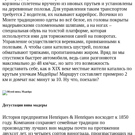
корзины сплетены вручную из ивовых прутьев и установлены
на деревянные полозья. Для управления таким транспортом
требуется 2 водителя, их называют каррейрос. Возчики из
Монте традиционно одеты во всё белое, их головы покрыты
мадерьянскими соломенными шляпами, а на ногах –
специальная обувь на толстой платформе, которая
используется ими для торможения саней на поворотах.
Управление осуществляется веревками, привязанными к
полозьям. А чтобы сани катились шустрей, полозья
обматывают тряпками, пропитанными жиром. Вряд ли мы
спустимся быстрее автомобиля, ведь сани разгоняются
максимально до 48 км/час, но зато это возможность
представить себе, как в XIX веке местные жители катались по
крутым улочкам Мадейры! Маршрут составляет примерно 2
км и домчат нас минут за 10. Ну что, поехали?
Дегустация вина мадеры
История предприятия Henriques & Henriques восходит к 1850
году. Компания сохраняет семейные традиции по
производству лучших вин мадеры почти на протяжении
двухсот лет, из четырех сортов винограда, произрастающих на