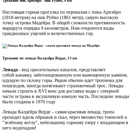
Треккинг пик Ариэйро - пик Руйво, 9 км
Настоящая горная прогулка по перевалам с пика Ариэйро
(1818 метров) на пик Руйво (1861 метр), самую высокую
точку острова Мадейра. В общей сложности протяженность
маршрута порядка 9 километров. Нам откроются виды
грандиозных ущелий и величественных гор.
Треккинг по леваде Калдейра Верде, 13 км
Левада
- вид оросительных каналов, представляет
собой канавку, забетонированную или вымощенную камнем,
идущую по склону горы. Рядом обычно идет тропинка для
пешеходов, иногда натягивают страховочный трос. Левады
начали строить в XVI веке для доставки воды с северной
части острова в засушливую южную часть. Последние левады
были созданы в 1970 году
Левада Калдейра Верде – самая красивая левада, тропа
проходит вдоль обрывов и скал, через множество тоннелей к
"зелёному котлу", небольшому горному озеру с впадающим в
него водопадом!