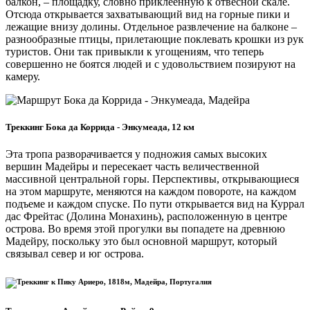
балкон, – площадку, словно приклеенную к отвесной скале.
Отсюда открывается захватывающий вид на горные пики и
лежащие внизу долины. Отдельное развлечение на балконе –
разнообразные птицы, прилетающие поклевать крошки из рук
туристов. Они так привыкли к угощениям, что теперь
совершенно не боятся людей и с удовольствием позируют на
камеру.
Треккинг Бока да Коррида - Энкумеада, 12 км
Эта тропа разворачивается у подножия самых высоких
вершин Мадейры и пересекает часть величественной
массивной центральной горы. Перспективы, открывающиеся
на этом маршруте, меняются на каждом повороте, на каждом
подъеме и каждом спуске. По пути открывается вид на Куррал
дас Фрейтас (Долина Монахинь), расположенную в центре
острова. Во время этой прогулки вы попадете на древнюю
Мадейру, поскольку это был основной маршрут, который
связывал север и юг острова.