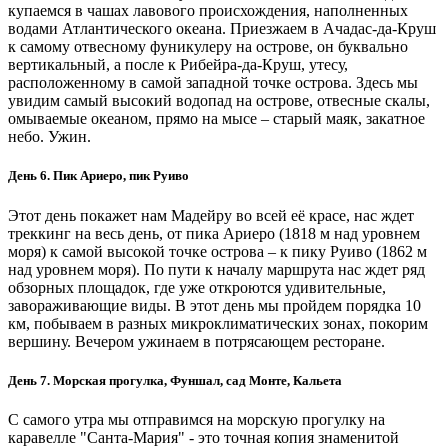
купаемся в чашах лавового происхождения, наполненных
водами Атлантического океана. Приезжаем в Ачадас-да-Круш
к самому отвесному фуникулеру на острове, он буквально
вертикальный, а после к Рибейра-да-Круш, утесу,
расположенному в самой западной точке острова. Здесь мы
увидим самый высокий водопад на острове, отвесные скалы,
омываемые океаном, прямо на мысе – старый маяк, закатное
небо. Ужин.
День 6. Пик Ариеро, пик Руиво
Этот день покажет нам Мадейру во всей её красе, нас ждет
треккинг на весь день, от пика Ариеро (1818 м над уровнем
моря) к самой высокой точке острова – к пику Руиво (1862 м
над уровнем моря). По пути к началу маршрута нас ждет ряд
обзорных площадок, где уже откроются удивительные,
завораживающие виды. В этот день мы пройдем порядка 10
км, побываем в разных микроклиматических зонах, покорим
вершину. Вечером ужинаем в потрясающем ресторане.
День 7. Морская прогулка, Фуншал, сад Монте, Кальета
С самого утра мы отправимся на морскую прогулку на
каравелле "Санта-Мария" - это точная копия знаменитой