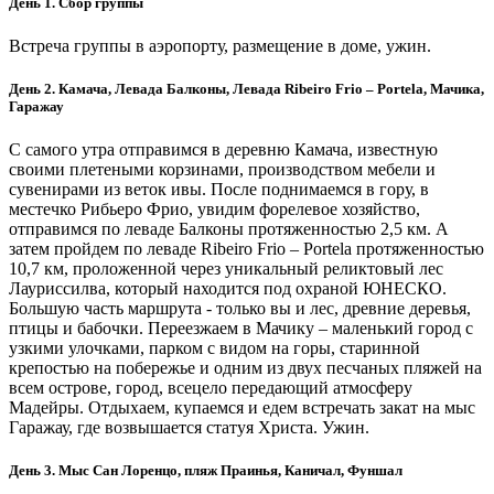
День 1. Сбор группы
Встреча группы в аэропорту, размещение в доме, ужин.
День 2. Камача, Левада Балконы, Левада Ribeiro Frio – Portela, Мачика,
Гаражау
С самого утра отправимся в деревню Камача, известную
своими плетеными корзинами, производством мебели и
сувенирами из веток ивы. После поднимаемся в гору, в
местечко Рибьеро Фрио, увидим форелевое хозяйство,
отправимся по леваде Балконы протяженностью 2,5 км. А
затем пройдем по леваде Ribeiro Frio – Portela протяженностью
10,7 км, проложенной через уникальный реликтовый лес
Лауриссилва, который находится под охраной ЮНЕСКО.
Большую часть маршрута - только вы и лес, древние деревья,
птицы и бабочки. Переезжаем в Мачику – маленький город с
узкими улочками, парком с видом на горы, старинной
крепостью на побережье и одним из двух песчаных пляжей на
всем острове, город, всецело передающий атмосферу
Мадейры. Отдыхаем, купаемся и едем встречать закат на мыс
Гаражау, где возвышается статуя Христа. Ужин.
День 3. Мыс Сан Лоренцо, пляж Праинья, Каничал, Фуншал