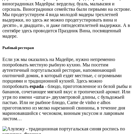
виноградниках Мадейры: вердельу, буаль, мальвазия и
серсиаль. Виноградники семейства были первыми на острове.
Мы продегустируем 4 вида молодой мадеры трехлетней
выдержки, но здесь же можно продегустировать вина и
десяти-, и двадцати-, и даже пятидесятилетней выдержки. А в
сентябре здесь проводится Праздник Вина, посвященный
мадере.
Рыбный ресторан
Если уж мы оказались на Мадейре, нужно непременно
попробовать местную рыбную кухню. Мы посетим
аутентичный португальский ресторан, напоминающий
охотничий домик, в который ездят местные, с огромными
порциями и традиционной кухней. Здесь можно
попробовать
espada
- блюдо, приготовленное из белой рыбы и
бананов, сочетающее мягкий вкус и тропический аромат. Или
угря по имени «шпага» двухметровой длины, с бульдожьей
пастью. Или не рыбное блюдо, Сarne de vinho e alhos
приготовлено из мелко нарезанной свинины, в течение дня
мариновавшийся с чесноком, винным уксусом и лавровым
листом…