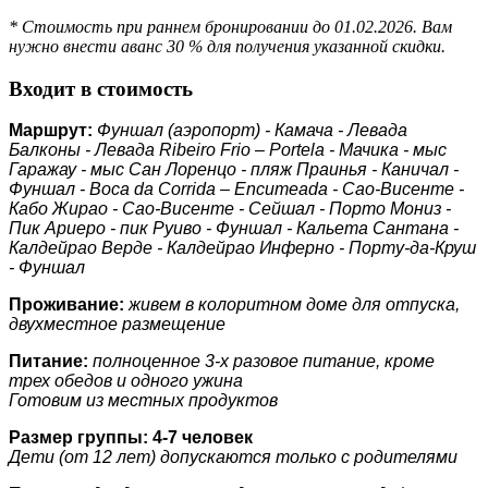
* Стоимость при раннем бронировании до 01.02.2026. Вам
нужно внести аванс 30 % для получения указанной скидки.
Входит в стоимость
Маршрут:
Фуншал (аэропорт) - Камача - Левада
Балконы - Левада Ribeiro Frio – Portela - Мачика - мыс
Гаражау - мыс Сан Лоренцо - пляж Праинья - Каничал -
Фуншал - Boca da Corrida – Encumeada - Сао-Висенте -
Кабо Жирао - Сао-Висенте - Сейшал - Порто Мониз -
Пик Ариеро - пик Руиво - Фуншал - Кальета Сантана -
Калдейрао Верде - Калдейрао Инферно - Порту-да-Круш
- Фуншал
Проживание:
живем в колоритном доме для отпуска,
двухместное размещение
Питание:
полноценное 3-х разовое питание, кроме
трех обедов и одного ужина
Готовим из местных продуктов
Размер группы: 4-7 человек
Дети (от 12 лет) допускаются только с родителями