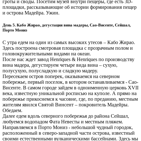
гроты и своды. Посетим музей внутри пещеры, где есть 3D-
площадки, рассказывающие об истории формирования пещер
и острова Мадейра. Ужин.
День 5. Кабо Жирао, дегустация вина мадеры, Сао-Висенте, Сейшал,
Порто Мониз
С утра едем на один из самых высоких утесов – Кабо Жирао.
Здесь построена смотровая площадка с прозрачным полом и
головокружительными видами на океан.
После нас ждет завод Henriques & Henriques по производству
вина мадера, дегустируем четыре вида вина – сухую,
полусухую, полусладкую и сладкую мадеру.
Пересекаем остров поперек, оказываемся на северном
побережье, первый поселок, в котором останавливаемся - Сао-
Висенте. В самом городе зайдем в одноименную церковь XVII
века, известную уникальной росписью на куполе. А прямо на
побережье прикоснемся к часовне, где, по преданию, местным
жителям явился Святой Винсент – покровитель Мадейры.
Обедаем.
Далее едем вдоль северного побережья до района Сейшал,
любуемся водопадом Фата Невесты и местным пляжем.
Направляемся в Порто Мониз - небольшой чудный городок,
расположенный в северо-западной части острова, известный
своими естественными вулканическими бассейнами. Здесь мы