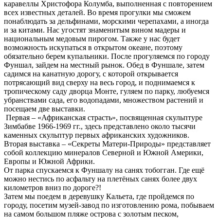
каравеллы Христофора Колумба, выполненная с повторением
всех известных деталей. Во время прогулки мы сможем
понаблюдать за дельфинами, морскими черепахами, а иногда
и за китами. Нас угостят знаменитым вином мадеры и
национальным медовым пирогом. Также у нас будет
возможность искупаться в открытом океане, поэтому
обязательно берем купальники. После прогуляемся по городу
Фуншал, зайдем на местный рынок. Обед в Фуншале, затем
садимся на канатную дорогу, с которой открывается
потрясающий вид сверху на весь город, и поднимаемся к
тропическому саду дворца Монте, гуляем по парку, любуемся
убранствами сада, его водопадами, множеством растений и
посещаем две выставки.
Первая – «Африканская страсть», посвященная скульптуре
Зимбабве 1966-1969 гг., здесь представлено около тысячи
каменных скульптур первых африканских художников.
Вторая выставка – «Секреты Матери-Природы» представляет
собой коллекцию минералов Северной и Южной Америки,
Европы и Южной Африки.
От парка спускаемся к Фуншалу на санях тобогган. Где ещё
можно нестись по асфальту на плетёных санях более двух
километров вниз по дороге?!
Затем мы поедем в деревушку Кальета, где пройдемся по
городу, посетим музей-завод по изготовлению рома, побываем
на самом большом пляже острова с золотым песком,