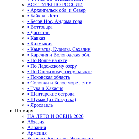
ВСЕ ТУРЫ ПО РОССИИ
▪ Архангельск обл. и Север
▪ Байкал. Лето
▪ Бесов Нос, Андома-гора
▪ Воттовара
▪ Дагестан
▪ Кавказ
▪ Калмыкия
▪ Камчатка, Курилы, Сахалин
▪ Карелия и Вологодская обл.
▪ По Волге на яхте
▪ По Ладожскому озеру
▪ По Онежскому озеру на яхте
▪ Псковская область
▪ Соловки и Белое море летом
▪ Тува и Хакасия
▪ Шантарские острова
▪ Шумак (из Иркутска)
▪ Ярославль
По миру
НА ЛЕТО И ОСЕНЬ 2026
Абхазия
Албания
Армения
Беларусь Велотуры Экскурсии