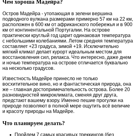
Чем хороша Мадейра?
Остров Мадейра - утопающая в зелени вершина
подводного вулкана размерами примерно 57 км на 22 км,
расположен в 600 км от африканского побережья и в 900
км от континентальной Португалии. На острове
практически круглый год царит одинаковая температура
с небольшими колебаниями. Летом средняя температура
составляет +23 градуса, зимой +19. Исключительно
мягкий климат делает курорт идеальным местом для
восстановления сил, релакса. Что интересно, даже днем
и ночью температура на острове отличается буквально
на несколько градусов.
Известность Мадейре принесло не только
восхитительное вино, но и фантастическая природа, она
же – главная достопримечательность острова. Более 20
разновидностей микроклимата, сменяя друг друга,
предстают вашему взору. Именно пешие прогулки на
природе позволяют в полной мере ощутить всё величие
и красоту природы на Мадейре.
Что планируем делать?
Пройдем 7 самых красивых треккингов (без