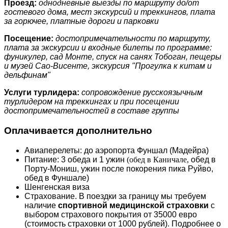
Проезд:
однодневные выезды по маршруту до/от
гостевого дома, мест экскурсий и треккингов, плата
за горючее, платные дороги и парковки
Посещение:
достопримечательности по маршруту,
плата за экскурсии и входные билеты по программе:
фуникулер, сад Монте, спуск на санях Тобоган, пещеры
и музей Сао-Висенте, экскурсия "Прогулка к китам и
дельфинам"
Услуги турлидера:
сопровождение русскоязычным
турлидером на треккингах и при посещении
достопримечательностей в составе группы
Оплачивается дополнительно
Авиаперелеты: до аэропорта Фуншал (Мадейра)
Питание: 3 обеда и 1 ужин
(обед в Каничале,
обед в
Порту-Мониш, ужин после покорения пика Руйво,
обед в Фуншале)
Шенгенская виза
Страхование. В поездки за границу мы требуем
наличие
спортивной медицинской страховки
с
выбором страхового покрытия от 35000 евро
(стоимость страховки от 1000 рублей). Подробнее о