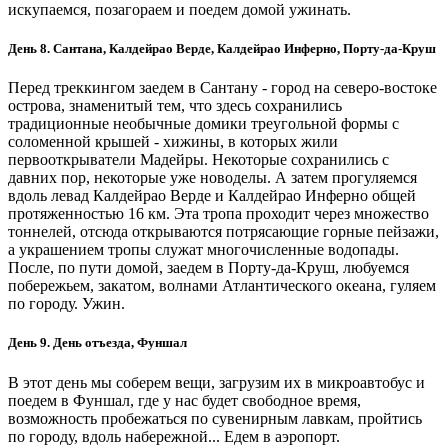
искупаемся, позагораем и поедем домой ужинать.
День 8. Сантана, Калдейрао Верде, Калдейрао Инферно, Порту-да-Круш
Перед треккингом заедем в Сантану - город на северо-востоке
острова, знаменитый тем, что здесь сохранились
традиционные необычные домики треугольной формы с
соломенной крышей - хижины, в которых жили
первооткрыватели Мадейры. Некоторые сохранились с
давних пор, некоторые уже новоделы. А затем прогуляемся
вдоль левад Калдейрао Верде и Калдейрао Инферно общей
протяженностью 16 км. Эта тропа проходит через множество
тоннелей, отсюда открываются потрясающие горные пейзажи,
а украшением тропы служат многочисленные водопады.
После, по пути домой, заедем в Порту-да-Круш, любуемся
побережьем, закатом, волнами Атлантического океана, гуляем
по городу. Ужин.
День 9. День отъезда, Фуншал
В этот день мы соберем вещи, загрузим их в микроавтобус и
поедем в Фуншал, где у нас будет свободное время,
возможность пробежаться по сувенирным лавкам, пройтись
по городу, вдоль набережной... Едем в аэропорт.