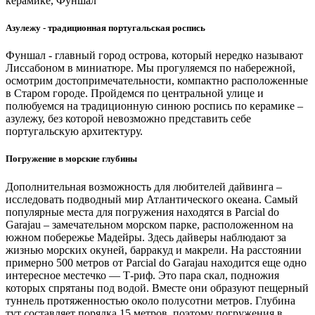
Азулежу - традиционная португальская роспись
Фуншал - главный город острова, который нередко называют
Лиссабоном в миниатюре. Мы прогуляемся по набережной,
осмотрим достопримечательности, компактно расположенные
в Старом городе. Пройдемся по центральной улице и
полюбуемся на традиционную синюю роспись по керамике –
азулежу, без которой невозможно представить себе
португальскую архитектуру.
Погружение в морские глубины
Дополнительная возможность для любителей дайвинга –
исследовать подводный мир Атлантического океана. Самый
популярные места для погружения находятся в Parcial do
Garajau – замечательном морском парке, расположенном на
южном побережье Мадейры. Здесь дайверы наблюдают за
жизнью морских окуней, барракуд и макрели. На расстоянии
примерно 500 метров от Parcial do Garajau находится еще одно
интересное местечко — Т-риф. Это пара скал, подножия
которых спрятаны под водой. Вместе они образуют пещерный
туннель протяженностью около полусотни метров. Глубина
тут составляет порядка 15 метров, поэтому погружения в