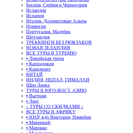
Босния, Сербия и Черногория
Исландия
Испания
Италия. Доломитовые Альпы
Норвегия
Португалия. Мадейра
Шотландия
ТРЕККИНГИ БЕЗ РЮКЗАКОВ
НОВАЯ ЗЕЛАНДИЯ
ВСЕ ТУРЫ В ТУРЦИЮ
▪ Ликийская тропа
▪ Каппадокия
▪ Карадениз
КИТАЙ
ИНДИЯ, НЕПАЛ, ГИМАЛАИ
Шри Ланка
ТУРЫ В ЮГО-ВОСТ. АЗИЮ
▪ Вьетнам
▪ Лаос
↓ ТУРЫ СО СКИДКАМИ ↓
ВСЕ ТУРЫ В АФРИКУ
▪ ЮАР, вдп Виктория, Намибия
▪ Маврикий
▪ Марокко