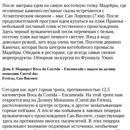
После завтрака едем на самую восточную точку Мадейры, где
оголенные каменно-песчаные скалы встречаются с
Атлантическим океаном – мыс Сан Лоренцо (7 км). После
продолжительной прогулки идем купаться на пляж Праинья –
небольшой песчаный пляж естественного происхождения.
Здесь черный вулканический песок перемешан с белым,
поэтому пляж выглядит немного светлее. Вход в воду
довольно резкий, зато вода очень чистая. Посетим деревню
Каничал, которая была центром китобойного промысла
Мадейры. Обедаем в ресторане, где всегда самые свежие
морепродукты. Обзорная экскурсия по Фуншалу. Ужин.
День 4. Маршрут Boca da Corrida – Encumeada с видом на долину
монахинь Curral das
Freiras, Сао-Висенте
Сегодня нас ждет горная тропа, протяженностью 12,5
километров Boca da Corrida – Encumeada. На этой тропе нам
откроется вид на Долину Монахинь (Curral das Freiras),
расположенную в центре острова, и другие захватывающие
горные пейзажи. А после мы побываем в лавовых пещерах
вулканического происхождения Сао-Висенте, существующие
здесь на протяжении многих тысячелетий. В этих пещерах
привлекают внимание подземные источники, необычные