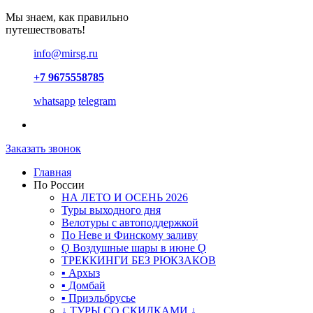
Мы знаем, как правильно
путешествовать!
info@mirsg.ru
+7 9675558785
whatsapp
telegram
Заказать звонок
Главная
По России
НА ЛЕТО И ОСЕНЬ 2026
Туры выходного дня
Велотуры с автоподдержкой
По Неве и Финскому заливу
Ǫ Воздушные шары в июне Ǫ
ТРЕККИНГИ БЕЗ РЮКЗАКОВ
▪ Архыз
▪ Домбай
▪ Приэльбрусье
↓ ТУРЫ СО СКИДКАМИ ↓