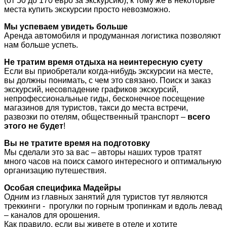
(от 50 до 170 евро за экскурсию), к тому же в некоторые
места купить экскурсии просто невозможно.
Мы успеваем увидеть больше
Аренда автомобиля и продуманная логистика позволяют
нам больше успеть.
Не тратим время отдыха на неинтересную суету
Если вы приобретали когда-нибудь экскурсии на месте,
вы должны понимать, с чем это связано. Поиск и заказ
экскурсий, несовпадение графиков экскурсий,
непрофессиональные гиды, бесконечное посещение
магазинов для туристов, такси до места встречи,
развозки по отелям, общественный транспорт –
всего
этого не будет
!
Вы не тратите время на подготовку
Мы сделали это за вас – авторы наших туров тратят
много часов на поиск самого интересного и оптимальную
организацию путешествия.
Особая специфика Мадейры
Одним из главных занятий для туристов тут являются
треккинги - прогулки по горным тропинкам и вдоль левад
– каналов для орошения.
Как правило, если вы живете в отеле и хотите