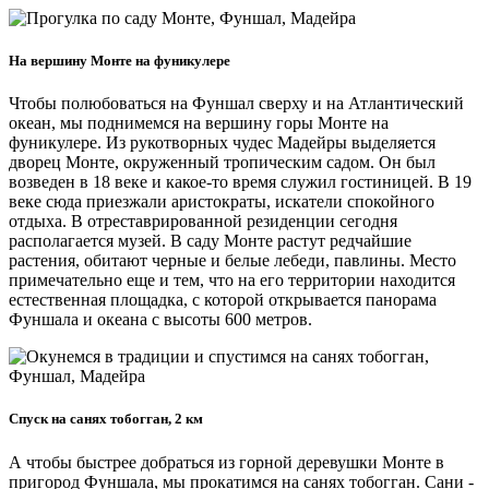
На вершину Монте на фуникулере
Чтобы полюбоваться на Фуншал сверху и на Атлантический
океан, мы поднимемся на вершину горы Монте на
фуникулере. Из рукотворных чудес Мадейры выделяется
дворец Монте, окруженный тропическим садом. Он был
возведен в 18 веке и какое-то время служил гостиницей. В 19
веке сюда приезжали аристократы, искатели спокойного
отдыха. В отреставрированной резиденции сегодня
располагается музей. В саду Монте растут редчайшие
растения, обитают черные и белые лебеди, павлины. Место
примечательно еще и тем, что на его территории находится
естественная площадка, с которой открывается панорама
Фуншала и океана с высоты 600 метров.
Спуск на санях тобогган, 2 км
А чтобы быстрее добраться из горной деревушки Монте в
пригород Фуншала, мы прокатимся на санях тобогган. Сани -