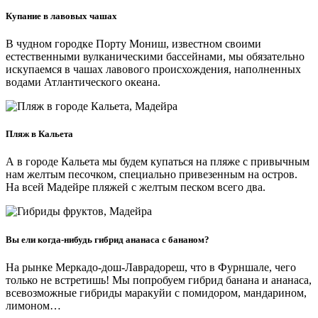
Купание в лавовых чашах
В чудном городке Порту Мониш, известном своими
естественными вулканическими бассейнами, мы обязательно
искупаемся в чашах лавового происхождения, наполненных
водами Атлантического океана.
Пляж в Кальета
А в городе Кальета мы будем купаться на пляже с привычным
нам желтым песочком, специально привезенным на остров.
На всей Мадейре пляжей с желтым песком всего два.
Вы ели когда-нибудь гибрид ананаса с бананом?
На рынке Меркадо-дош-Лаврадореш, что в Фурншале, чего
только не встретишь! Мы попробуем гибрид банана и ананаса,
всевозможные гибриды маракуйи с помидором, мандарином,
лимоном…