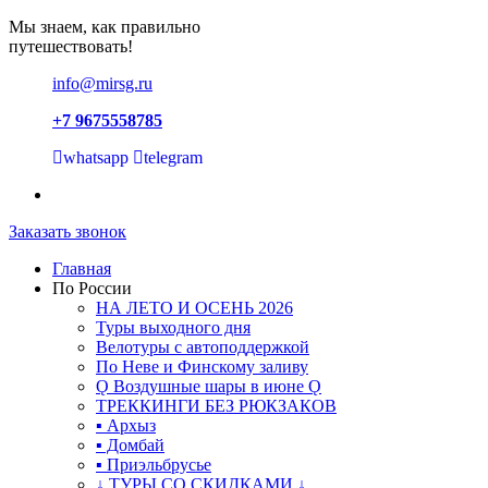
Мы знаем, как правильно
путешествовать!
info@mirsg.ru
+7 9675558785
whatsapp
telegram
Заказать звонок
Главная
По России
НА ЛЕТО И ОСЕНЬ 2026
Туры выходного дня
Велотуры с автоподдержкой
По Неве и Финскому заливу
Ǫ Воздушные шары в июне Ǫ
ТРЕККИНГИ БЕЗ РЮКЗАКОВ
▪ Архыз
▪ Домбай
▪ Приэльбрусье
↓ ТУРЫ СО СКИДКАМИ ↓