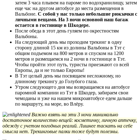
затем 3 часа плывем на пароме по водохранилищу, затем
еще час на другом автобусе до места размещения в
Вальбоне.
С собой у нас только небольшие рюкзачки с
личными вещами. На 3 ночи основной наш багаж
остается в гостинице в Шкодере.
После обеда в этот день гуляем по окрестностям
Вальбоны.
На следующий день мы проходим трекинг в одну
сторону длиной 15 км из долины Вальбоны в Тэт с
общим подъемом на 800 метров и спуском на 1200
метров и размещаемся на 2 ночи в гостинице в Тэт.
Чтобы пройти этот путь, туристы приезжают со всей
Европы, да и не только Европы!
В Тэт целый день мы посвящаем несложному, но
длинному трекингу до Голубого глаза.
Утром следующего дня мы возвращаемся на автобусе
паромной компании из Тэт в Шкодер, забираем свои
чемоданы и уже на нашем микроавтобусе едем дальше
по маршруту, на море, во Влёру.
Важно взять на эти 3 ночи минимально
достаточное количество вещей: косметичку, личную аптечку,
одежду с учетом погодных реалий. Лишнее таскать на себе
смысла нет. Трекинговые палки тоже будут полезны.