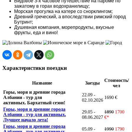
Видовое 3-х часовое путешествие на пароме по
зажатому в горах водохранилищу;
Морская прогулка на катере со снорклингом;
Древний греческий, а впоследствии римский город
Бутринт;
Душевная компания, морепродукты, вкусные
фрукты, еда и вино!
Характеристики поездки
Стоимость/
Название
Заезды
чел
Горы
, моря и древние города
22.09 -
Албании
- тур для
1690 €
02.10.2026
активных.
Бархатный сезон!
Горы
, моря и древние города
29.05 -
1890
1700
Албании
- тур для активных.
08.06.2027
€*
Лучшее начало лета!
Горы
, моря и древние города
05.09 -
1990
1790
Албании
- тур для активных.