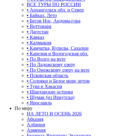
ВСЕ ТУРЫ ПО РОССИИ
▪ Архангельск обл. и Север
▪ Байкал. Лето
▪ Бесов Нос, Андома-гора
▪ Воттовара
▪ Дагестан
▪ Кавказ
▪ Калмыкия
▪ Камчатка, Курилы, Сахалин
▪ Карелия и Вологодская обл.
▪ По Волге на яхте
▪ По Ладожскому озеру
▪ По Онежскому озеру на яхте
▪ Псковская область
▪ Соловки и Белое море летом
▪ Тува и Хакасия
▪ Шантарские острова
▪ Шумак (из Иркутска)
▪ Ярославль
По миру
НА ЛЕТО И ОСЕНЬ 2026
Абхазия
Албания
Армения
Беларусь Велотуры Экскурсии