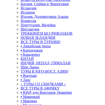
Босния, Сербия и Черногория
Исландия
Испания
Италия. Доломитовые Альпы
Норвегия
Португалия. Мадейра
Шотландия
ТРЕККИНГИ БЕЗ РЮКЗАКОВ
НОВАЯ ЗЕЛАНДИЯ
ВСЕ ТУРЫ В ТУРЦИЮ
▪ Ликийская тропа
▪ Каппадокия
▪ Карадениз
КИТАЙ
ИНДИЯ, НЕПАЛ, ГИМАЛАИ
Шри Ланка
ТУРЫ В ЮГО-ВОСТ. АЗИЮ
▪ Вьетнам
▪ Лаос
↓ ТУРЫ СО СКИДКАМИ ↓
ВСЕ ТУРЫ В АФРИКУ
▪ ЮАР, вдп Виктория, Намибия
▪ Маврикий
▪ Марокко