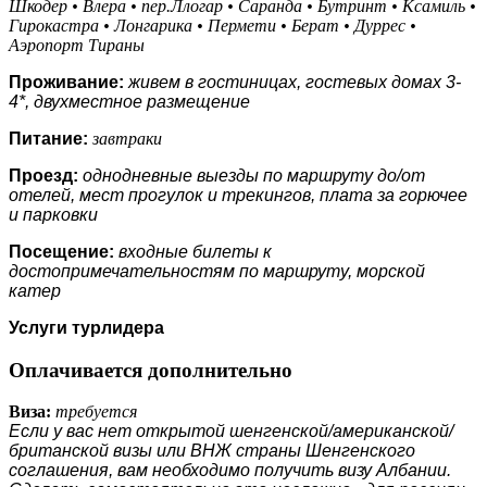
Шкодер • Влера • пер.Ллогар • Саранда • Бутринт • Ксамиль •
Гирокастра • Лонгарика • Пермети • Берат • Дуррес •
Аэропорт Тираны
Проживание:
живем в гостиницах, гостевых домах 3-
4*, двухместное размещение
Питание:
завтраки
Проезд:
однодневные выезды по маршруту до/от
отелей, мест прогулок и трекингов, плата за горючее
и парковки
Посещение:
входные билеты к
достопримечательностям по маршруту, морской
катер
Услуги турлидера
Оплачивается дополнительно
Виза:
требуется
Если у вас нет открытой шенгенской/американской/
британской визы или ВНЖ страны Шенгенского
соглашения, вам необходимо получить визу Албании.