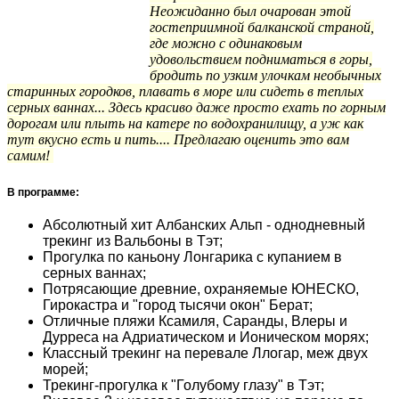
Неожиданно был очарован этой
гостеприимной балканской страной,
где можно с одинаковым
удовольствием подниматься в горы,
бродить по узким улочкам необычных
старинных городков, плавать в море или сидеть в теплых
серных ваннах
... Здесь красиво даже просто ехать по горным
дорогам или плыть на катере по водохранилищу, а уж как
тут вкусно есть и пить.... Предлагаю оценить это вам
самим!
В программе:
Абсолютный хит Албанских Альп - однодневный
трекинг из Вальбоны в Тэт;
Прогулка по каньону Лонгарика с купанием в
серных ваннах;
Потрясающие древние, охраняемые ЮНЕСКО,
Гирокастра и "город тысячи окон" Берат;
Отличные пляжи Ксамиля, Саранды, Влеры и
Дурреса на Адриатическом и Ионическом морях;
Классный трекинг на перевале Ллогар, меж двух
морей;
Трекинг-прогулка к "Голубому глазу" в Тэт;