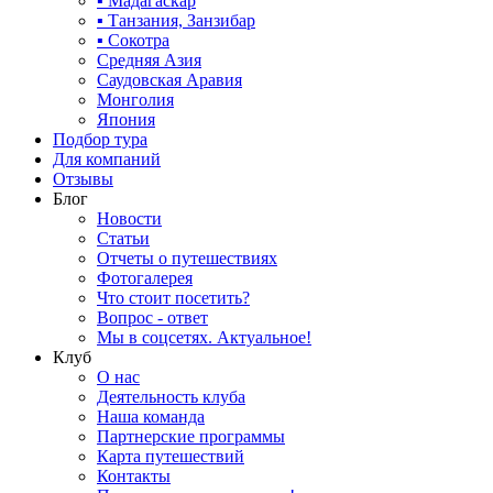
▪ Мадагаскар
▪ Танзания, Занзибар
▪ Сокотра
Средняя Азия
Саудовская Аравия
Монголия
Япония
Подбор тура
Для компаний
Отзывы
Блог
Новости
Статьи
Отчеты о путешествиях
Фотогалерея
Что стоит посетить?
Вопрос - ответ
Мы в соцсетях. Актуальное!
Клуб
О нас
Деятельность клуба
Наша команда
Партнерские программы
Карта путешествий
Контакты