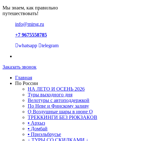
Мы знаем, как правильно
путешествовать!
info@mirsg.ru
+7 9675558785
whatsapp
telegram
Заказать звонок
Главная
По России
НА ЛЕТО И ОСЕНЬ 2026
Туры выходного дня
Велотуры с автоподдержкой
По Неве и Финскому заливу
Ǫ Воздушные шары в июне Ǫ
ТРЕККИНГИ БЕЗ РЮКЗАКОВ
▪ Архыз
▪ Домбай
▪ Приэльбрусье
↓ ТУРЫ СО СКИДКАМИ ↓