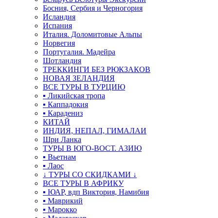
Босния, Сербия и Черногория
Исландия
Испания
Италия. Доломитовые Альпы
Норвегия
Португалия. Мадейра
Шотландия
ТРЕККИНГИ БЕЗ РЮКЗАКОВ
НОВАЯ ЗЕЛАНДИЯ
ВСЕ ТУРЫ В ТУРЦИЮ
▪ Ликийская тропа
▪ Каппадокия
▪ Карадениз
КИТАЙ
ИНДИЯ, НЕПАЛ, ГИМАЛАИ
Шри Ланка
ТУРЫ В ЮГО-ВОСТ. АЗИЮ
▪ Вьетнам
▪ Лаос
↓ ТУРЫ СО СКИДКАМИ ↓
ВСЕ ТУРЫ В АФРИКУ
▪ ЮАР, вдп Виктория, Намибия
▪ Маврикий
▪ Марокко