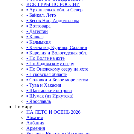
ВСЕ ТУРЫ ПО РОССИИ
▪ Архангельск обл. и Север
▪ Байкал. Лето
▪ Бесов Нос, Андома-гора
▪ Воттовара
▪ Дагестан
▪ Кавказ
▪ Калмыкия
▪ Камчатка, Курилы, Сахалин
▪ Карелия и Вологодская обл.
▪ По Волге на яхте
▪ По Ладожскому озеру
▪ По Онежскому озеру на яхте
▪ Псковская область
▪ Соловки и Белое море летом
▪ Тува и Хакасия
▪ Шантарские острова
▪ Шумак (из Иркутска)
▪ Ярославль
По миру
НА ЛЕТО И ОСЕНЬ 2026
Абхазия
Албания
Армения
Беларусь Велотуры Экскурсии