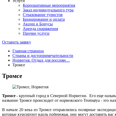
Услуги
Корпоративные мероприятия
Заказ индивидуального тура
Страхование туристов
Бронирование и оплата
Акции и Бонусы
Аренда снаряжения
Прочие услуги
Оставить заявку
Главная страница
Страны и достопримечательности
Норвегия. Отдых для россиян…
Тромсе
Тромсе
Тромсе
- крупный город в Северной Норвегии. Его еще называ
название Тромсе происходит от норвежского Tromsøya - это наз
В начале 20 века из Тромсе отправлялись полярные экспедиц
которые курсируют вдоль побережья, они могут доставить вас к