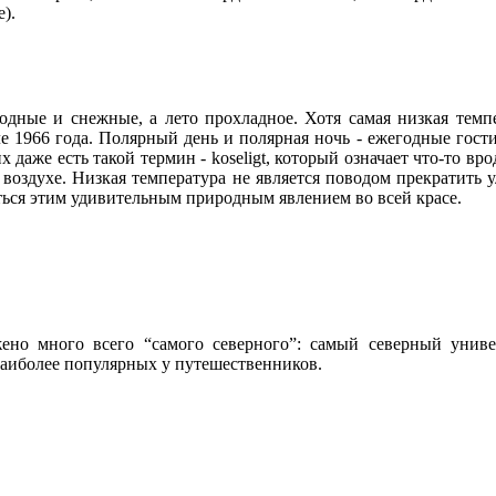
е).
одные и снежные, а лето прохладное. Хотя самая низкая темпер
 1966 года. Полярный день и полярная ночь - ежегодные гости
их даже есть такой термин - koseligt, который означает что-то 
 воздухе. Низкая температура не является поводом прекратить у
ться этим удивительным природным явлением во всей красе.
ено много всего “самого северного”: самый северный униве
наиболее популярных у путешественников.