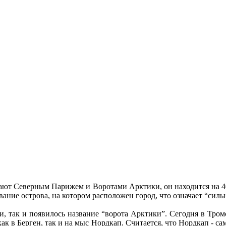
ют Северным Парижем и Воротами Арктики, он находится на 400
вание острова, на котором расположен город, что означает “силь
ии, так и появилось название “ворота Арктики”. Сегодня в Тро
ак в Берген, так и на мыс Нордкап. Считается, что Нордкап - сам