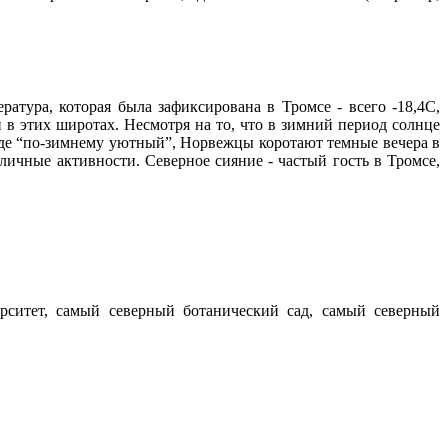
атура, которая была зафиксирована в Тромсе - всего -18,4С,
 в этих широтах. Несмотря на то, что в зимний период солнце
вроде “по-зимнему уютный”, Норвежцы коротают темные вечера в
личные активности. Северное сияние - частый гость в Тромсе,
рситет, самый северный ботанический сад, самый северный