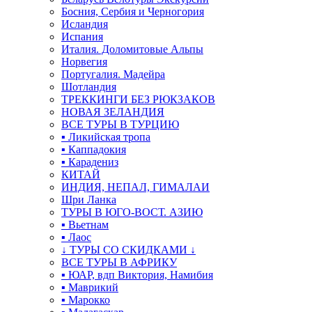
Босния, Сербия и Черногория
Исландия
Испания
Италия. Доломитовые Альпы
Норвегия
Португалия. Мадейра
Шотландия
ТРЕККИНГИ БЕЗ РЮКЗАКОВ
НОВАЯ ЗЕЛАНДИЯ
ВСЕ ТУРЫ В ТУРЦИЮ
▪ Ликийская тропа
▪ Каппадокия
▪ Карадениз
КИТАЙ
ИНДИЯ, НЕПАЛ, ГИМАЛАИ
Шри Ланка
ТУРЫ В ЮГО-ВОСТ. АЗИЮ
▪ Вьетнам
▪ Лаос
↓ ТУРЫ СО СКИДКАМИ ↓
ВСЕ ТУРЫ В АФРИКУ
▪ ЮАР, вдп Виктория, Намибия
▪ Маврикий
▪ Марокко