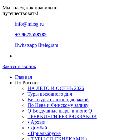
Мы знаем, как правильно
путешествовать!
info@mirsg.ru
+7 9675558785
whatsapp
telegram
Заказать звонок
Главная
По России
НА ЛЕТО И ОСЕНЬ 2026
Туры выходного дня
Велотуры с автоподдержкой
По Неве и Финскому заливу
Ǫ Воздушные шары в июне Ǫ
ТРЕККИНГИ БЕЗ РЮКЗАКОВ
▪ Архыз
▪ Домбай
▪ Приэльбрусье
↓ ТУРЫ СО СКИДКАМИ ↓