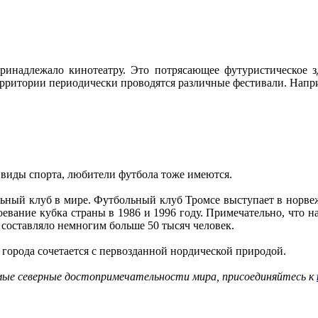
ринадлежало кинотеатру. Это потрясающее футуристическое з
ерритории периодически проводятся различные фестивали. Напри
 виды спорта, любители футбола тоже имеются.
льный клуб в мире. Футбольный клуб Тромсе выступает в норве
воевание кубка страны в 1986 и 1996 году. Примечательно, что н
 составляло немногим больше 50 тысяч человек.
 города сочетается с первозданной нордической природой.
амые северные достопримечательности мира, присоединяйтесь к