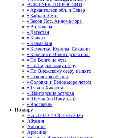
ВСЕ ТУРЫ ПО РОССИИ
▪ Архангельск обл. и Север
▪ Байкал. Лето
▪ Бесов Нос, Андома-гора
▪ Воттовара
▪ Дагестан
▪ Кавказ
▪ Калмыкия
▪ Камчатка, Курилы, Сахалин
▪ Карелия и Вологодская обл.
▪ По Волге на яхте
▪ По Ладожскому озеру
▪ По Онежскому озеру на яхте
▪ Псковская область
▪ Соловки и Белое море летом
▪ Тува и Хакасия
▪ Шантарские острова
▪ Шумак (из Иркутска)
▪ Ярославль
По миру
НА ЛЕТО И ОСЕНЬ 2026
Абхазия
Албания
Армения
Беларусь Велотуры Экскурсии