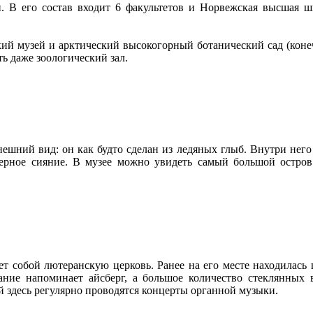
и. В его состав входит 6 факультетов и Норвежская высшая
ий музей и арктический высокогорный ботанический сад (конеч
ть даже зоологический зал.
шний вид: он как будто сделан из ледяных глыб. Внутри него
ерное сияние. В музее можно увидеть самый большой остров
т собой лютеранскую церковь. Ранее на его месте находилась ц
ание напоминает айсберг, а большое количество стеклянных 
 здесь регулярно проводятся концерты органной музыки.