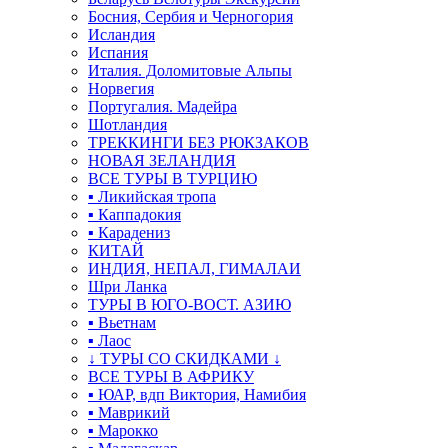
Босния, Сербия и Черногория
Исландия
Испания
Италия. Доломитовые Альпы
Норвегия
Португалия. Мадейра
Шотландия
ТРЕККИНГИ БЕЗ РЮКЗАКОВ
НОВАЯ ЗЕЛАНДИЯ
ВСЕ ТУРЫ В ТУРЦИЮ
▪ Ликийская тропа
▪ Каппадокия
▪ Карадениз
КИТАЙ
ИНДИЯ, НЕПАЛ, ГИМАЛАИ
Шри Ланка
ТУРЫ В ЮГО-ВОСТ. АЗИЮ
▪ Вьетнам
▪ Лаос
↓ ТУРЫ СО СКИДКАМИ ↓
ВСЕ ТУРЫ В АФРИКУ
▪ ЮАР, вдп Виктория, Намибия
▪ Маврикий
▪ Марокко