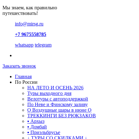
Мы знаем, как правильно
путешествовать!
info@mirsg.ru
+7 9675558785
whatsapp
telegram
Заказать звонок
Главная
По России
НА ЛЕТО И ОСЕНЬ 2026
Туры выходного дня
Велотуры с автоподдержкой
По Неве и Финскому заливу
Ǫ Воздушные шары в июне Ǫ
ТРЕККИНГИ БЕЗ РЮКЗАКОВ
▪ Архыз
▪ Домбай
▪ Приэльбрусье
↓ ТУРЫ СО СКИДКАМИ ↓