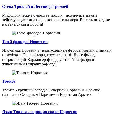
Стена Троллей и Лестница Троллей
Мифологические существа тролли - пожалуй, главные
действующие лица норвежского фольклора. В честь них даже
названа скала и дорога!
Топ-5 фьордов Норвегии
Изюминка Норвегии - великолепные фьорды: самый длинный
и глубокий Согне-фьорд, изумительный Люсе-фьорд,
потрясающий Хардангер-фьорд, уютный Та-фьорд и
живописный Гейрангер-фьорд
Тромсе
Тромсе - крупный город в Северной Норвегии. Его еще
называют Северным Парижем и Воротами Арктики
Язык Тролля - парящая скала Норвегии