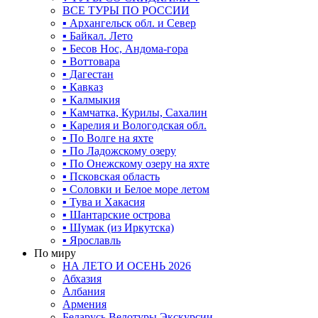
ВСЕ ТУРЫ ПО РОССИИ
▪ Архангельск обл. и Север
▪ Байкал. Лето
▪ Бесов Нос, Андома-гора
▪ Воттовара
▪ Дагестан
▪ Кавказ
▪ Калмыкия
▪ Камчатка, Курилы, Сахалин
▪ Карелия и Вологодская обл.
▪ По Волге на яхте
▪ По Ладожскому озеру
▪ По Онежскому озеру на яхте
▪ Псковская область
▪ Соловки и Белое море летом
▪ Тува и Хакасия
▪ Шантарские острова
▪ Шумак (из Иркутска)
▪ Ярославль
По миру
НА ЛЕТО И ОСЕНЬ 2026
Абхазия
Албания
Армения
Беларусь Велотуры Экскурсии