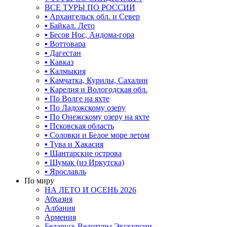
ВСЕ ТУРЫ ПО РОССИИ
▪ Архангельск обл. и Север
▪ Байкал. Лето
▪ Бесов Нос, Андома-гора
▪ Воттовара
▪ Дагестан
▪ Кавказ
▪ Калмыкия
▪ Камчатка, Курилы, Сахалин
▪ Карелия и Вологодская обл.
▪ По Волге на яхте
▪ По Ладожскому озеру
▪ По Онежскому озеру на яхте
▪ Псковская область
▪ Соловки и Белое море летом
▪ Тува и Хакасия
▪ Шантарские острова
▪ Шумак (из Иркутска)
▪ Ярославль
По миру
НА ЛЕТО И ОСЕНЬ 2026
Абхазия
Албания
Армения
Беларусь Велотуры Экскурсии