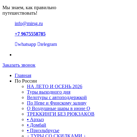
Мы знаем, как правильно
путешествовать!
info@mirsg.ru
+7 9675558785
whatsapp
telegram
Заказать звонок
Главная
По России
НА ЛЕТО И ОСЕНЬ 2026
Туры выходного дня
Велотуры с автоподдержкой
По Неве и Финскому заливу
Ǫ Воздушные шары в июне Ǫ
ТРЕККИНГИ БЕЗ РЮКЗАКОВ
▪ Архыз
▪ Домбай
▪ Приэльбрусье
↓ ТУРЫ СО СКИДКАМИ ↓