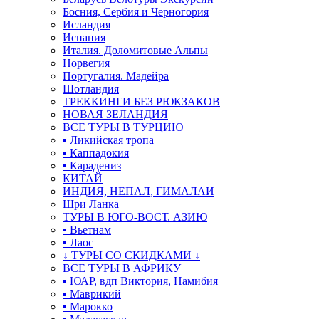
Босния, Сербия и Черногория
Исландия
Испания
Италия. Доломитовые Альпы
Норвегия
Португалия. Мадейра
Шотландия
ТРЕККИНГИ БЕЗ РЮКЗАКОВ
НОВАЯ ЗЕЛАНДИЯ
ВСЕ ТУРЫ В ТУРЦИЮ
▪ Ликийская тропа
▪ Каппадокия
▪ Карадениз
КИТАЙ
ИНДИЯ, НЕПАЛ, ГИМАЛАИ
Шри Ланка
ТУРЫ В ЮГО-ВОСТ. АЗИЮ
▪ Вьетнам
▪ Лаос
↓ ТУРЫ СО СКИДКАМИ ↓
ВСЕ ТУРЫ В АФРИКУ
▪ ЮАР, вдп Виктория, Намибия
▪ Маврикий
▪ Марокко