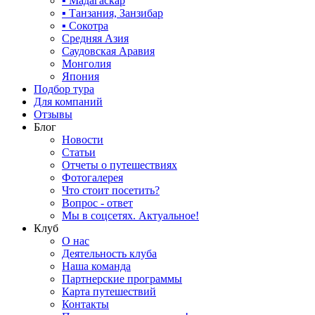
▪ Мадагаскар
▪ Танзания, Занзибар
▪ Сокотра
Средняя Азия
Саудовская Аравия
Монголия
Япония
Подбор тура
Для компаний
Отзывы
Блог
Новости
Статьи
Отчеты о путешествиях
Фотогалерея
Что стоит посетить?
Вопрос - ответ
Мы в соцсетях. Актуальное!
Клуб
О нас
Деятельность клуба
Наша команда
Партнерские программы
Карта путешествий
Контакты