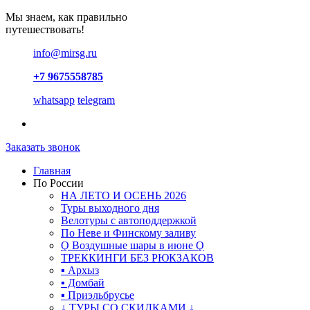
Мы знаем, как правильно
путешествовать!
info@mirsg.ru
+7 9675558785
whatsapp
telegram
Заказать звонок
Главная
По России
НА ЛЕТО И ОСЕНЬ 2026
Туры выходного дня
Велотуры с автоподдержкой
По Неве и Финскому заливу
Ǫ Воздушные шары в июне Ǫ
ТРЕККИНГИ БЕЗ РЮКЗАКОВ
▪ Архыз
▪ Домбай
▪ Приэльбрусье
↓ ТУРЫ СО СКИДКАМИ ↓