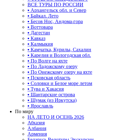
ВСЕ ТУРЫ ПО РОССИИ
▪ Архангельск обл. и Север
▪ Байкал. Лето
▪ Бесов Нос, Андома-гора
▪ Воттовара
▪ Дагестан
▪ Кавказ
▪ Калмыкия
▪ Камчатка, Курилы, Сахалин
▪ Карелия и Вологодская обл.
▪ По Волге на яхте
▪ По Ладожскому озеру
▪ По Онежскому озеру на яхте
▪ Псковская область
▪ Соловки и Белое море летом
▪ Тува и Хакасия
▪ Шантарские острова
▪ Шумак (из Иркутска)
▪ Ярославль
По миру
НА ЛЕТО И ОСЕНЬ 2026
Абхазия
Албания
Армения
Беларусь Велотуры Экскурсии