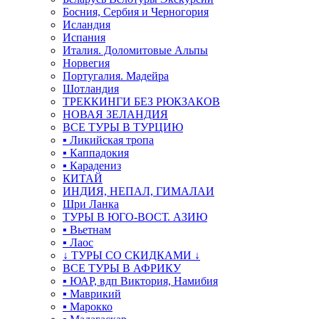
Босния, Сербия и Черногория
Исландия
Испания
Италия. Доломитовые Альпы
Норвегия
Португалия. Мадейра
Шотландия
ТРЕККИНГИ БЕЗ РЮКЗАКОВ
НОВАЯ ЗЕЛАНДИЯ
ВСЕ ТУРЫ В ТУРЦИЮ
▪ Ликийская тропа
▪ Каппадокия
▪ Карадениз
КИТАЙ
ИНДИЯ, НЕПАЛ, ГИМАЛАИ
Шри Ланка
ТУРЫ В ЮГО-ВОСТ. АЗИЮ
▪ Вьетнам
▪ Лаос
↓ ТУРЫ СО СКИДКАМИ ↓
ВСЕ ТУРЫ В АФРИКУ
▪ ЮАР, вдп Виктория, Намибия
▪ Маврикий
▪ Марокко