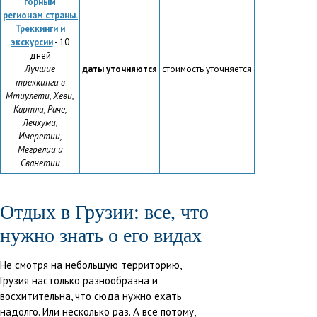
горным
регионам страны.
Треккинги и
экскурсии
- 10
дней
Лучшие
даты уточняются
стоимость уточняется
треккинги в
Мтиулети, Хеви,
Картли, Раче,
Лечхуми,
Имеретии,
Мегрелии и
Сванетии
Отдых в Грузии: все, что
нужно знать о его видах
Не смотря на небольшую территорию,
Грузия настолько разнообразна и
восхитительна, что сюда нужно ехать
надолго. Или несколько раз. А все потому,