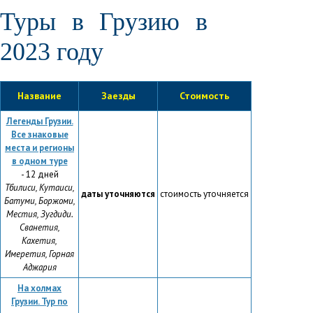
Туры в Грузию в
2023 году
Название
Заезды
Стоимость
Легенды Грузии.
Все знаковые
места и регионы
в одном туре
- 12 дней
Тбилиси, Кутаиси,
даты уточняются
стоимость уточняется
Батуми, Боржоми,
Местия, Зугдиди.
Сванетия,
Кахетия,
Имеретия, Горная
Аджария
На холмах
Грузии. Тур по