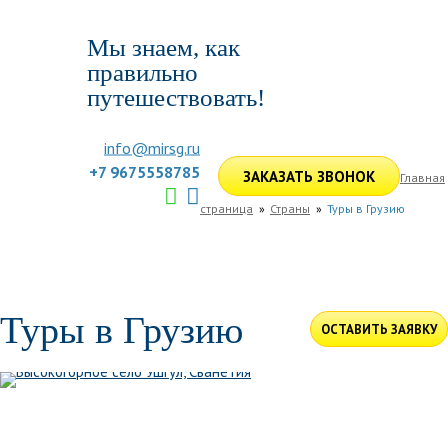
Мы знаем, как
правильно
путешествовать!
info@mirsg.ru
+7 9675558785
ЗАКАЗАТЬ ЗВОНОК
Главная
страница
Страны
Туры в Грузию
ГЛАВНАЯ
ПО РОССИИ
ПО МИРУ
ПОДБОР ТУРА
ДЛЯ КОМПАНИЙ
ОТЗЫВЫ
БЛОГ
КЛУБ
УСЛУГИ
Туры в Грузию
ОСТАВИТЬ ЗАЯВКУ