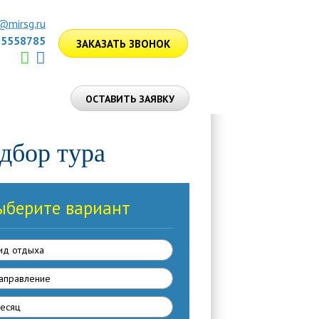
@mirsg.ru
75558785
ЗАКАЗАТЬ ЗВОНОК
ЛУГИ
ОСТАВИТЬ ЗАЯВКУ
дбор тура
ыберите вариант
ид отдыха
аправлениe
есяц