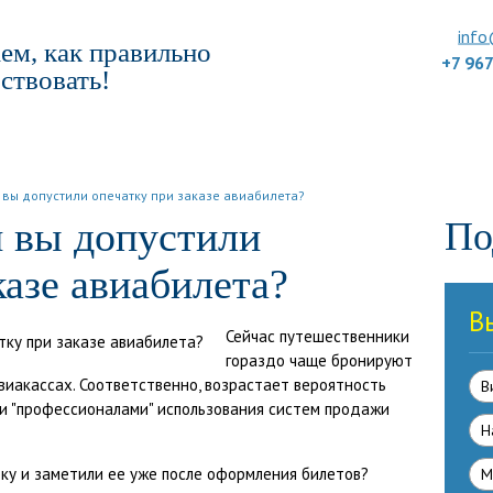
info
ем, как правильно
+7 96
ствовать!
ПОДБОР ТУРА
ДЛЯ КОМПАНИЙ
ОТЗЫВЫ
БЛОГ
КЛУБ
УС
и вы допустили опечатку при заказе авиабилета?
и вы допустили
По
казе авиабилета?
В
Сейчас путешественники
гораздо чаще бронируют
виакассах. Соответственно, возрастает вероятность
В
 и "профессионалами" использования систем продажи
Н
бку и заметили ее уже после оформления билетов?
М