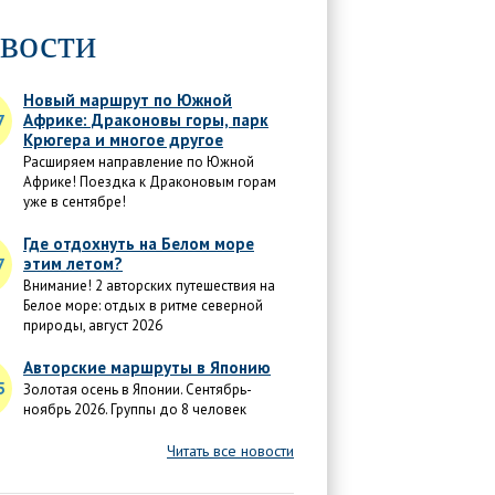
вости
Новый маршрут по Южной
Африке: Драконовы горы, парк
7
Крюгера и многое другое
Расширяем направление по Южной
Африке! Поездка к Драконовым горам
уже в сентябре!
Где отдохнуть на Белом море
этим летом?
7
Внимание! 2 авторских путешествия на
Белое море: отдых в ритме северной
природы, август 2026
Авторские маршруты в Японию
5
Золотая осень в Японии. Сентябрь-
ноябрь 2026. Группы до 8 человек
Читать все новости