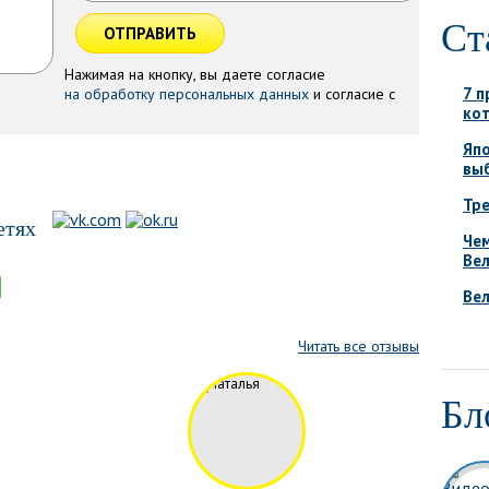
Ст
ОТПРАВИТЬ
Нажимая на кнопку, вы даете согласие
7 п
на обработку персональных данных
и согласие с
ко
Япо
вы
Тре
етях
Че
Вел
Ве
Читать все отзывы
Бл