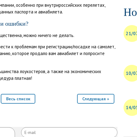
мпании, особенно при внутрироссийских перелетах,
Но
анных паспорта и авиабилета.
ии ошибки?
21/0
ущественна, можно ничего не делать.
вести к проблемам при регистрации/посадке на самолет,
панию, которое продало вам авиабилет и попросите
льшинства лоукостеров, а также на экономических
10/0
цедура платная!
Весь список
Следующая »
14/0