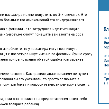
ени пассажира можно допустить до 3-х опечаток. Это
ако большинство авиакомпаний его придерживаются.
Бл
буква в фамилии - это затрудняет идентификацию
ei - Sergey, не смогут помешать вам взойти на борт
07.
Эк
гор
в авиабилете, то у пассажира могут возникнуть
 , т.к. пассажира ищут именно по фамилии. Лучше сразу
08.
ании при регистрации об этой ошибке или заранее
Ил
Но
мере паспорта. Как правило, авиакомпаниям не нужен
08.
Тр
ровании вы его указывали, то просто позвоните в
в 
ы покупали билет и попросите внести ремарку в билет с
, если она не влияет на предоставления каких-либо
ижен возвраст ребенка).