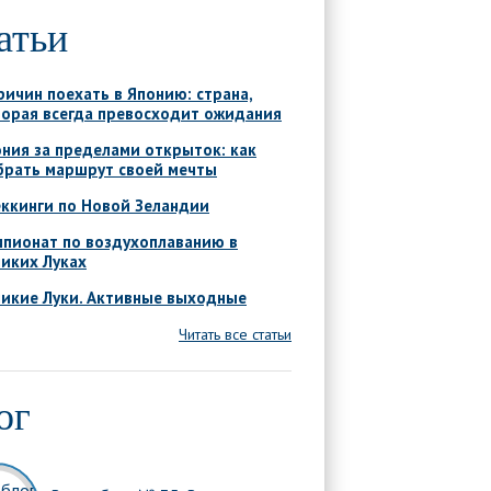
атьи
ричин поехать в Японию: страна,
торая всегда превосходит ожидания
ния за пределами открыток: как
брать маршрут своей мечты
ккинги по Новой Зеландии
мпионат по воздухоплаванию в
иких Луках
ликие Луки. Активные выходные
Читать все статьи
ог