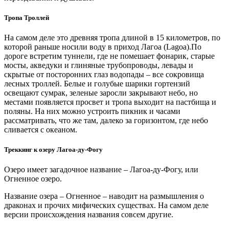
Тропа Троллей
На самом деле это древняя тропа длиной в 15 километров, по
которой раньше носили воду в приход Лагоа (Lagoa).По
дороге встретим туннели, где не помешает фонарик, старые
мосты, акведуки и глиняные трубопроводы, левады и
скрытые от посторонних глаз водопады – все сокровища
лесных троллей. Белые и голубые шарики гортензий
освещают сумрак, зеленые заросли закрывают небо, но
местами появляется просвет и тропа выходит на пастбища и
поляны. На них можно устроить пикник и часами
рассматривать, что же там, далеко за горизонтом, где небо
сливается с океаном.
Треккинг к озеру Лагоа-ду-Фогу
Озеро имеет загадочное название – Лагоа-ду-Фогу, или
Огненное озеро.
Название озера – Огненное – наводит на размышления о
драконах и прочих мифических существах. На самом деле
версии происхождения названия совсем другие.