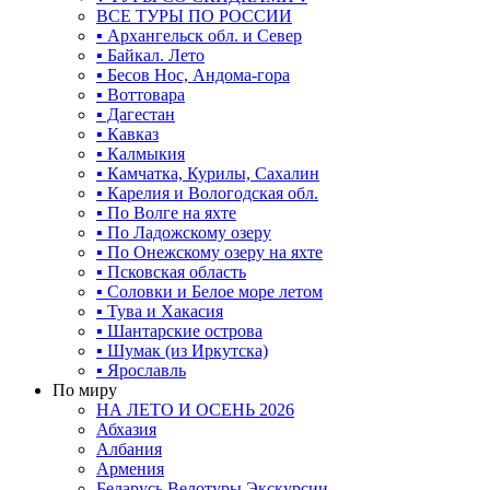
ВСЕ ТУРЫ ПО РОССИИ
▪ Архангельск обл. и Север
▪ Байкал. Лето
▪ Бесов Нос, Андома-гора
▪ Воттовара
▪ Дагестан
▪ Кавказ
▪ Калмыкия
▪ Камчатка, Курилы, Сахалин
▪ Карелия и Вологодская обл.
▪ По Волге на яхте
▪ По Ладожскому озеру
▪ По Онежскому озеру на яхте
▪ Псковская область
▪ Соловки и Белое море летом
▪ Тува и Хакасия
▪ Шантарские острова
▪ Шумак (из Иркутска)
▪ Ярославль
По миру
НА ЛЕТО И ОСЕНЬ 2026
Абхазия
Албания
Армения
Беларусь Велотуры Экскурсии