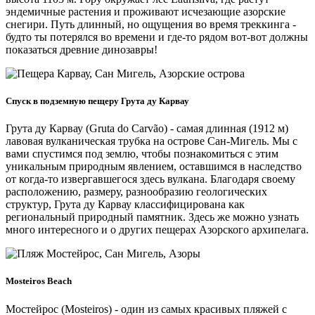
эндемичные растения и проживают исчезающие азорские
снегири. Путь длинный, но ощущения во время треккинга -
будто ты потерялся во времени и где-то рядом вот-вот должны
показаться древние динозавры!
Спуск в подземную пещеру Грута ду Карвау
Грута ду Карвау (Gruta do Carvão) - самая длинная (1912 м)
лавовая вулканическая трубка на острове Сан-Мигель. Мы с
вами спустимся под землю, чтобы познакомиться с этим
уникальным природным явлением, оставшимся в наследство
от когда-то извергавшегося здесь вулкана. Благодаря своему
расположению, размеру, разнообразию геологических
структур, Грута ду Карвау классифицирована как
региональный природный памятник. Здесь же можно узнать
много интересного и о других пещерах Азорского архипелага.
Mosteiros Beach
Мостейрос (Mosteiros) - один из самых красивых пляжей с