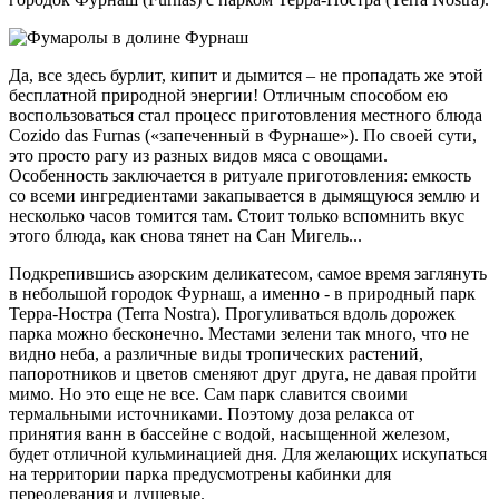
Да, все здесь бурлит, кипит и дымится – не пропадать же этой
бесплатной природной энергии! Отличным способом ею
воспользоваться стал процесс приготовления местного блюда
Cozido das Furnas («запеченный в Фурнаше»). По своей сути,
это просто рагу из разных видов мяса с овощами.
Особенность заключается в ритуале приготовления: емкость
со всеми ингредиентами закапывается в дымящуюся землю и
несколько часов томится там. Стоит только вспомнить вкус
этого блюда, как снова тянет на Сан Мигель...
Подкрепившись азорским деликатесом, самое время заглянуть
в небольшой городок Фурнаш, а именно - в природный парк
Терра-Ностра (Terra Nostra). Прогуливаться вдоль дорожек
парка можно бесконечно. Местами зелени так много, что не
видно неба, а различные виды тропических растений,
папоротников и цветов сменяют друг друга, не давая пройти
мимо. Но это еще не все. Сам парк славится своими
термальными источниками. Поэтому доза релакса от
принятия ванн в бассейне с водой, насыщенной железом,
будет отличной кульминацией дня. Для желающих искупаться
на территории парка предусмотрены кабинки для
переодевания и душевые.