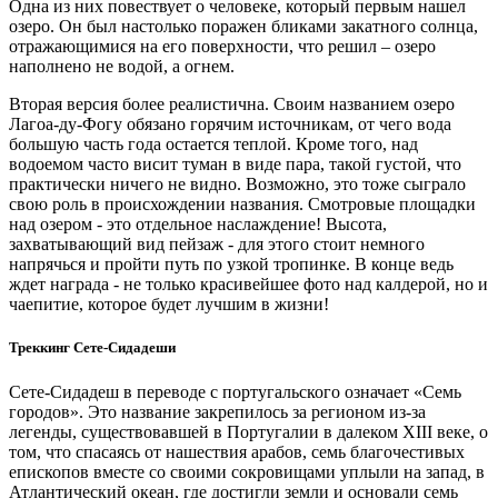
Одна из них повествует о человеке, который первым нашел
озеро. Он был настолько поражен бликами закатного солнца,
отражающимися на его поверхности, что решил – озеро
наполнено не водой, а огнем.
Вторая версия более реалистична. Своим названием озеро
Лагоа-ду-Фогу обязано горячим источникам, от чего вода
большую часть года остается теплой. Кроме того, над
водоемом часто висит туман в виде пара, такой густой, что
практически ничего не видно. Возможно, это тоже сыграло
свою роль в происхождении названия. Смотровые площадки
над озером - это отдельное наслаждение! Высота,
захватывающий вид пейзаж - для этого стоит немного
напрячься и пройти путь по узкой тропинке. В конце ведь
ждет награда - не только красивейшее фото над калдерой, но и
чаепитие, которое будет лучшим в жизни!
Треккинг Сете-Сидадеши
Сете-Сидадеш в переводе с португальского означает «Семь
городов». Это название закрепилось за регионом из-за
легенды, существовавшей в Португалии в далеком XIII веке, о
том, что спасаясь от нашествия арабов, семь благочестивых
епископов вместе со своими сокровищами уплыли на запад, в
Атлантический океан, где достигли земли и основали семь