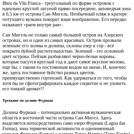
Ilheu da Vila Franca - треугольный по форме островок с
идеально круглой лагуной прямо посередине, заповедная зона
в 0,5 км от острова Сан-Мигель. Необычный пляж в кратере
потухшего вулкана покорит ваше воображение. Его нередко
называют «раем внутри рая».
Сан Мигель не только самый большой остров на Азорских
островах, но и один из самых красивых. Остров прозвали
зеленым: его холмы и долины, склоны озер и гор - всё
покрыто буйной растительностью. Зеленый - это основной
цвет острова. Пейзаж разбавляют черно-белые коровы,
которые пасутся круглый год и дают самое вкусное молоко,
еще бы, с таким-то постоянным видом на океан. И, конечно
же, здесь постоянное буйство разных цветов,
преимущественно гортензий. Как удержаться от того, чтобы
хотя бы не сфотографировать каждое соцветие и не уловить
его тонкий аромат!?
Треккинг по долине Фурнаш
Долина Фурнаш – потенциально активная вулканическая
область в восточной части острова Сан-Мигел. Здесь
выделяется непосредственно само озеро Фурнаш (Lagoa das
Furnas), зона термической активности и одноименный
городок Фурнаш (Furnas) с парком Терра-Ностра (Terra Nostra).