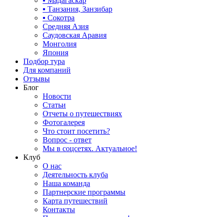
▪ Мадагаскар
▪ Танзания, Занзибар
▪ Сокотра
Средняя Азия
Саудовская Аравия
Монголия
Япония
Подбор тура
Для компаний
Отзывы
Блог
Новости
Статьи
Отчеты о путешествиях
Фотогалерея
Что стоит посетить?
Вопрос - ответ
Мы в соцсетях. Актуальное!
Клуб
О нас
Деятельность клуба
Наша команда
Партнерские программы
Карта путешествий
Контакты