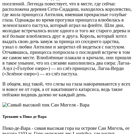
поселений. Легенда повествует, что в месте, где сейчас
расположена деревня Сети-Сидадиш, находилось королевство,
где жила принцесса Антилия, имевшая прекрасные голубые
глаза. Однажды во время прогулки принцесса влюбилась в
зеленоглазого пастуха, который играл на флейте. Шли дни,
молодые встречались возле одного и того же старого дерева и
всё больше влюблялись друг в друга. Король, который хотел
выдать свою дочь замуж за принца из соседнего царства,
узнал о любви Антилии и запретил ей видеться с пастухом.
Отчаявшись, принцесса попросила о последней встрече в том
же самом месте. Влюблённые плакали и кричали, они пришли
в такое уныние, что их слезами наполнились два озера: Лагоа-
Азул («Голубое озеро») — из слёз принцессы, Лагоа-Верди
(«Зелёное озеро») — из слёз пастуха.
В общем, вид такой, что слезы на глаза наворачиваются у всех
и вовсе не от горя, а от накатившего катарсиса, ведь такие
пейзажи видишь далеко не каждый день.
Треккинг к Пико де Вара
Пико-де-Вара - самая высокая гора на острове Сан Мигель, ее
высота 1103 м. Гору окружает лес Laurisilva, где растут