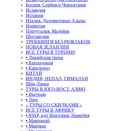
Босния, Сербия и Черногория
Исландия
Испания
Италия. Доломитовые Альпы
Норвегия
Португалия. Мадейра
Шотландия
ТРЕККИНГИ БЕЗ РЮКЗАКОВ
НОВАЯ ЗЕЛАНДИЯ
ВСЕ ТУРЫ В ТУРЦИЮ
▪ Ликийская тропа
▪ Каппадокия
▪ Карадениз
КИТАЙ
ИНДИЯ, НЕПАЛ, ГИМАЛАИ
Шри Ланка
ТУРЫ В ЮГО-ВОСТ. АЗИЮ
▪ Вьетнам
▪ Лаос
↓ ТУРЫ СО СКИДКАМИ ↓
ВСЕ ТУРЫ В АФРИКУ
▪ ЮАР, вдп Виктория, Намибия
▪ Маврикий
▪ Марокко