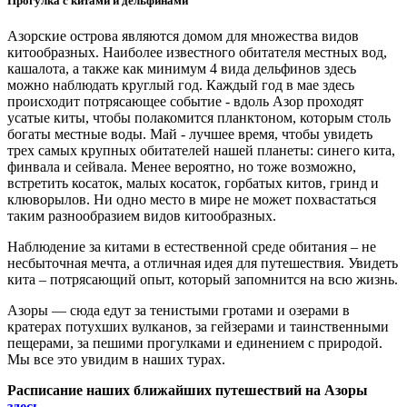
Прогулка с китами и дельфинами
Азорские острова являются домом для множества видов
китообразных. Наиболее известного обитателя местных вод,
кашалота, а также как минимум 4 вида дельфинов здесь
можно наблюдать круглый год. Каждый год в мае здесь
происходит потрясающее событие - вдоль Азор проходят
усатые киты, чтобы полакомится планктоном, которым столь
богаты местные воды. Май - лучшее время, чтобы увидеть
трех самых крупных обитателей нашей планеты: синего кита,
финвала и сейвала. Менее вероятно, но тоже возможно,
встретить косаток, малых косаток, горбатых китов, гринд и
клюворылов. Ни одно место в мире не может похвастаться
таким разнообразием видов китообразных.
Наблюдение за китами в естественной среде обитания – не
несбыточная мечта, а отличная идея для путешествия. Увидеть
кита – потрясающий опыт, который запомнится на всю жизнь.
Азоры — сюда едут за тенистыми гротами и озерами в
кратерах потухших вулканов, за гейзерами и таинственными
пещерами, за пешими прогулками и единением с природой.
Мы все это увидим в наших турах.
Расписание наших ближайших путешествий на Азоры
здесь
.