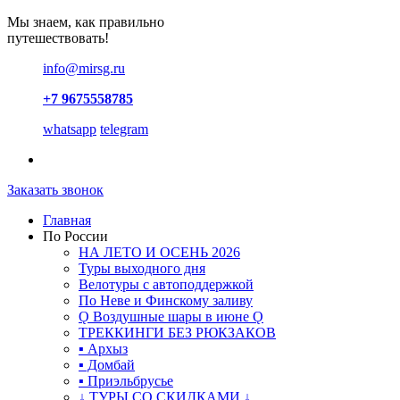
Мы знаем, как правильно
путешествовать!
info@mirsg.ru
+7 9675558785
whatsapp
telegram
Заказать звонок
Главная
По России
НА ЛЕТО И ОСЕНЬ 2026
Туры выходного дня
Велотуры с автоподдержкой
По Неве и Финскому заливу
Ǫ Воздушные шары в июне Ǫ
ТРЕККИНГИ БЕЗ РЮКЗАКОВ
▪ Архыз
▪ Домбай
▪ Приэльбрусье
↓ ТУРЫ СО СКИДКАМИ ↓