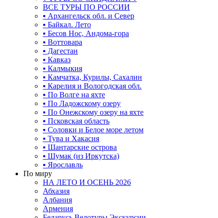
ВСЕ ТУРЫ ПО РОССИИ
▪ Архангельск обл. и Север
▪ Байкал. Лето
▪ Бесов Нос, Андома-гора
▪ Воттовара
▪ Дагестан
▪ Кавказ
▪ Калмыкия
▪ Камчатка, Курилы, Сахалин
▪ Карелия и Вологодская обл.
▪ По Волге на яхте
▪ По Ладожскому озеру
▪ По Онежскому озеру на яхте
▪ Псковская область
▪ Соловки и Белое море летом
▪ Тува и Хакасия
▪ Шантарские острова
▪ Шумак (из Иркутска)
▪ Ярославль
По миру
НА ЛЕТО И ОСЕНЬ 2026
Абхазия
Албания
Армения
Беларусь Велотуры Экскурсии