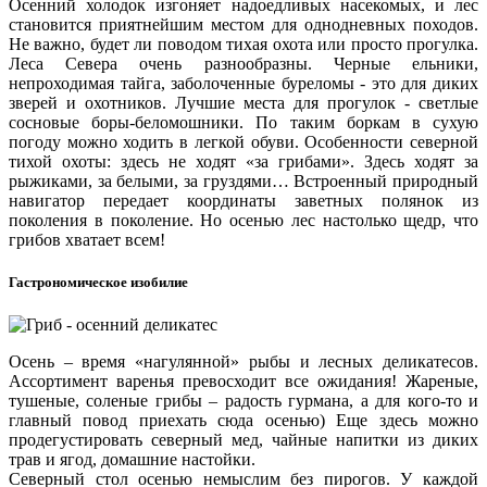
Осенний холодок изгоняет надоедливых насекомых, и лес
становится приятнейшим местом для однодневных походов.
Не важно, будет ли поводом тихая охота или просто прогулка.
Леса Севера очень разнообразны. Черные ельники,
непроходимая тайга, заболоченные буреломы - это для диких
зверей и охотников. Лучшие места для прогулок - светлые
сосновые боры-беломошники. По таким боркам в сухую
погоду можно ходить в легкой обуви. Особенности северной
тихой охоты: здесь не ходят «за грибами». Здесь ходят за
рыжиками, за белыми, за груздями… Встроенный природный
навигатор передает координаты заветных полянок из
поколения в поколение. Но осенью лес настолько щедр, что
грибов хватает всем!
Гастрономическое изобилие
Осень – время «нагулянной» рыбы и лесных деликатесов.
Ассортимент варенья превосходит все ожидания! Жареные,
тушеные, соленые грибы – радость гурмана, а для кого-то и
главный повод приехать сюда осенью) Еще здесь можно
продегустировать северный мед, чайные напитки из диких
трав и ягод, домашние настойки.
Северный стол осенью немыслим без пирогов. У каждой