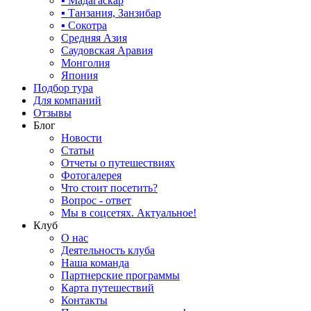
▪ Мадагаскар
▪ Танзания, Занзибар
▪ Сокотра
Средняя Азия
Саудовская Аравия
Монголия
Япония
Подбор тура
Для компаний
Отзывы
Блог
Новости
Статьи
Отчеты о путешествиях
Фотогалерея
Что стоит посетить?
Вопрос - ответ
Мы в соцсетях. Актуальное!
Клуб
О нас
Деятельность клуба
Наша команда
Партнерские программы
Карта путешествий
Контакты