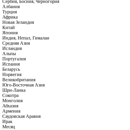
Сербия, Босния, Черногория
Албания
Турция
Африка
Новая Зеландия
Китай
Япония
Индия, Непал, Гималаи
Средняя Азия
Исландия
Альпы
Португалия
Испания
Беларусь
Норвегия
Великобритания
Юго-Восточная Азия
Шри-Ланка
Сокотра
Монголия
Абхазия
Армения
Саудовская Аравия
Ирак
Месяц