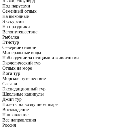
Лыжи, сноуборд
Под парусами
Семейный отдых
На выходные
Экскурсии
На праздники
Велопутешествие
Рыбалка
Этнотур
Северное сияние
Минеральные воды
Наблюдение за птицами и животными
Экологический тур
Отдых на море
Йога-тур
Морское путешествие
Сафари
Экспедиционный тур
Школьные каникулы
Джип тур
Полеты на воздушном шаре
Восхождение
Направлениe
Все направления
Россия