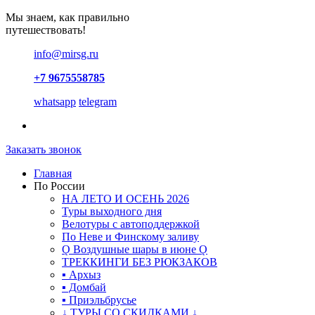
Мы знаем, как правильно
путешествовать!
info@mirsg.ru
+7 9675558785
whatsapp
telegram
Заказать звонок
Главная
По России
НА ЛЕТО И ОСЕНЬ 2026
Туры выходного дня
Велотуры с автоподдержкой
По Неве и Финскому заливу
Ǫ Воздушные шары в июне Ǫ
ТРЕККИНГИ БЕЗ РЮКЗАКОВ
▪ Архыз
▪ Домбай
▪ Приэльбрусье
↓ ТУРЫ СО СКИДКАМИ ↓