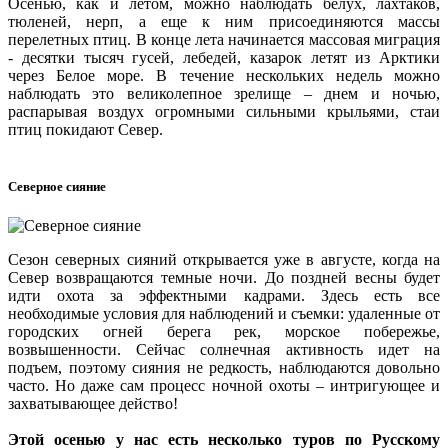
Осенью, как и летом, можно наблюдать белух, лахтаков,
тюленей, нерп, а еще к ним присоединяются массы
перелетных птиц. В конце лета начинается массовая миграция
- десятки тысяч гусей, лебедей, казарок летят из Арктики
через Белое море. В течение нескольких недель можно
наблюдать это великолепное зрелище – днем и ночью,
распарывая воздух огромными сильными крыльями, стаи
птиц покидают Север.
Северное сияние
Сезон северных сияний открывается уже в августе, когда на
Север возвращаются темные ночи. До поздней весны будет
идти охота за эффектными кадрами. Здесь есть все
необходимые условия для наблюдений и съемки: удаленные от
городских огней берега рек, морское побережье,
возвышенности. Сейчас солнечная активность идет на
подъем, поэтому сияния не редкость, наблюдаются довольно
часто. Но даже сам процесс ночной охоты – интригующее и
захватывающее действо!
Этой осенью у нас есть несколько туров по Русскому