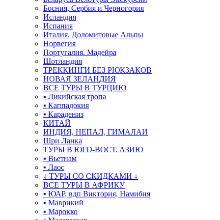
Босния, Сербия и Черногория
Исландия
Испания
Италия. Доломитовые Альпы
Норвегия
Португалия. Мадейра
Шотландия
ТРЕККИНГИ БЕЗ РЮКЗАКОВ
НОВАЯ ЗЕЛАНДИЯ
ВСЕ ТУРЫ В ТУРЦИЮ
▪ Ликийская тропа
▪ Каппадокия
▪ Карадениз
КИТАЙ
ИНДИЯ, НЕПАЛ, ГИМАЛАИ
Шри Ланка
ТУРЫ В ЮГО-ВОСТ. АЗИЮ
▪ Вьетнам
▪ Лаос
↓ ТУРЫ СО СКИДКАМИ ↓
ВСЕ ТУРЫ В АФРИКУ
▪ ЮАР, вдп Виктория, Намибия
▪ Маврикий
▪ Марокко