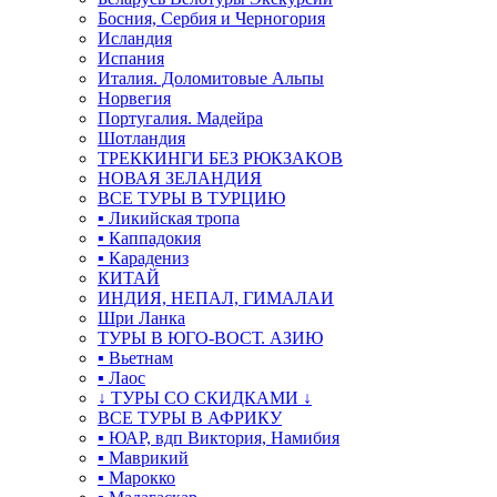
Босния, Сербия и Черногория
Исландия
Испания
Италия. Доломитовые Альпы
Норвегия
Португалия. Мадейра
Шотландия
ТРЕККИНГИ БЕЗ РЮКЗАКОВ
НОВАЯ ЗЕЛАНДИЯ
ВСЕ ТУРЫ В ТУРЦИЮ
▪ Ликийская тропа
▪ Каппадокия
▪ Карадениз
КИТАЙ
ИНДИЯ, НЕПАЛ, ГИМАЛАИ
Шри Ланка
ТУРЫ В ЮГО-ВОСТ. АЗИЮ
▪ Вьетнам
▪ Лаос
↓ ТУРЫ СО СКИДКАМИ ↓
ВСЕ ТУРЫ В АФРИКУ
▪ ЮАР, вдп Виктория, Намибия
▪ Маврикий
▪ Марокко