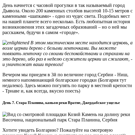
День начнется с часовой прогулки в так называемый город
Дьявола. Около 200 каменных столбов высотой 10-15 метров с
каменными «шапками» - одно из чудес света. Подобных мест
на нашей планете всего несколько. Есть любопытная история
возникновения этих загадочных образований – но о ней мы
расскажем, будучи в самом «городе».
В этом мистическом месте находится церковь, а
возле церкви дерево с белыми ленточками. Вы можете
повязать ленточку со своими беспокойствами и страхами на
это дерево, ибо раз в неделю служители церкви их сжигают, -
и уничтожат ваши тревоги!
Вечером мы приедем в 3й по величине город Сербии - Ниш,
немного напоминающий болгарские городки (Болгария тут
недалеко). Здесь можно погулять по парку в местной крепости
- Трнаве и, как всегда, вкусно поесть)
День 7. Стара Планина, каньон реки Вратне, Джердабское ущелье
Хотите увидеть Болгарию? Пожалуйте на смотровую