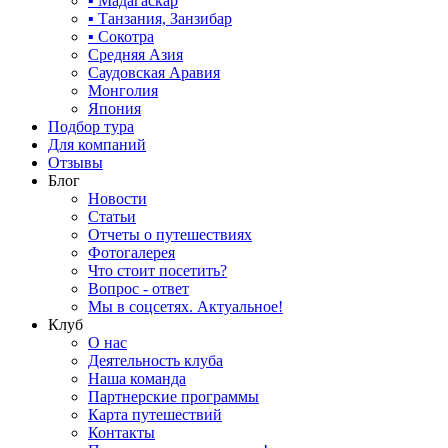
▪ Мадагаскар
▪ Танзания, Занзибар
▪ Сокотра
Средняя Азия
Саудовская Аравия
Монголия
Япония
Подбор тура
Для компаний
Отзывы
Блог
Новости
Статьи
Отчеты о путешествиях
Фотогалерея
Что стоит посетить?
Вопрос - ответ
Мы в соцсетях. Актуальное!
Клуб
О нас
Деятельность клуба
Наша команда
Партнерские программы
Карта путешествий
Контакты