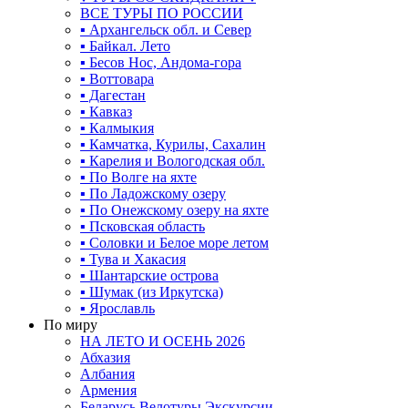
ВСЕ ТУРЫ ПО РОССИИ
▪ Архангельск обл. и Север
▪ Байкал. Лето
▪ Бесов Нос, Андома-гора
▪ Воттовара
▪ Дагестан
▪ Кавказ
▪ Калмыкия
▪ Камчатка, Курилы, Сахалин
▪ Карелия и Вологодская обл.
▪ По Волге на яхте
▪ По Ладожскому озеру
▪ По Онежскому озеру на яхте
▪ Псковская область
▪ Соловки и Белое море летом
▪ Тува и Хакасия
▪ Шантарские острова
▪ Шумак (из Иркутска)
▪ Ярославль
По миру
НА ЛЕТО И ОСЕНЬ 2026
Абхазия
Албания
Армения
Беларусь Велотуры Экскурсии