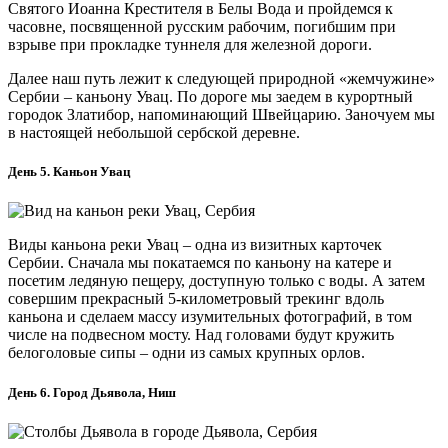
Святого Иоанна Крестителя в Белы Вода и пройдемся к
часовне, посвященной русским рабочим, погибшим при
взрыве при прокладке туннеля для железной дороги.
Далее наш путь лежит к следующей природной «жемчужине»
Сербии – каньону Увац. По дороге мы заедем в курортный
городок Златибор, напоминающий Швейцарию. Заночуем мы
в настоящей небольшой сербской деревне.
День 5. Каньон Увац
Виды каньона реки Увац – одна из визитных карточек
Сербии. Сначала мы покатаемся по каньону на катере и
посетим ледяную пещеру, доступную только с воды. А затем
совершим прекрасный 5-километровый трекинг вдоль
каньона и сделаем массу изумительных фотографий, в том
числе на подвесном мосту. Над головами будут кружить
белоголовые сипы – одни из самых крупных орлов.
День 6. Город Дьявола, Ниш