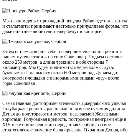
Мы начнем день с прохладной пещеры Райко, где сталактиты
и сталагмиты принимают настолько причудливые формы, что
даже опытные любители пещер будут в восторге!
Затем остаемся верны себе и совершим еще один трекинг в
нашем путешествии – на гору Соколовац. Подъем составит
около 250 метров, а длина трекинга в обе стороны 7
километров. Мы будем подниматься через холмы, луга,
буковые леса на высоту около 600 метров над Дунаем до
смотровой площадки с панорамными видами «вау» возле
горы Соколовац.
Самая главная достопримечательность Джердабского ущелья –
Голубацкая крепость, расположенная возле сужения долины
Дуная до полуторасотни метров, называемой Железными
воротами. Голубацкая крепость, построенная венграми еще в
XIV веке и впоследствии переданная Сербии, за свое
стратегическое значение была прозвана Охранник Дуная, ибо