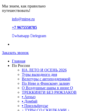
Мы знаем, как правильно
путешествовать!
info@mirsg.ru
+7 9675558785
whatsapp
telegram
Заказать звонок
Главная
По России
НА ЛЕТО И ОСЕНЬ 2026
Туры выходного дня
Велотуры с автоподдержкой
По Неве и Финскому заливу
Ǫ Воздушные шары в июне Ǫ
ТРЕККИНГИ БЕЗ РЮКЗАКОВ
▪ Архыз
▪ Домбай
▪ Приэльбрусье
↓ ТУРЫ СО СКИДКАМИ ↓