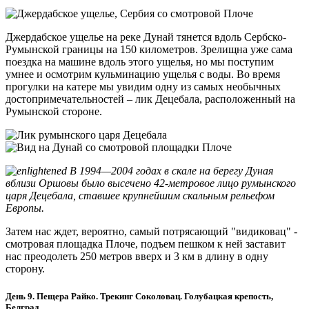
Джердабское ущелье на реке Дунай тянется вдоль Сербско-
Румынской границы на 150 километров. Зрелищна уже сама
поездка на машине вдоль этого ущелья, но мы поступим
умнее и осмотрим кульминацию ущелья с воды. Во время
прогулки на катере мы увидим одну из самых необычных
достопримечательностей – лик Децебала, расположенный на
Румынской стороне.
В 1994—2004 годах в скале на берегу Дуная
вблизи
Оршовы
было высечено
4
2-метровое лицо румынского
царя Децебала
, ставшее крупнейшим
скальным рельефом
Европы.
Затем нас ждет, вероятно, самый потрясающий "видиковац" -
смотровая площадка Плоче, подъем пешком к ней заставит
нас преодолеть 250 метров вверх и 3 км в длину в одну
сторону.
День 9. Пещера Райко. Трекинг Соколовац. Голубацкая крепость,
Белград