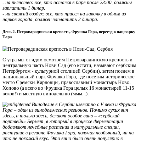
- на пьянство: все, кто остался в баре после 23:00, должны
заплатить 1 динар.
- на свежий воздух: все, кто присел на лавочку в одном из
парков города, должен заплатить 2 динара.
День 2. Петроварадинская крепость, Фрушка Гора, переезд к нац парку
Тара
С утра мы с гидом осмотрим Петроварадинскую крепость и
центральную часть Нови Сад (его кстати, называют сербским
Петербургом - культурной столицей Сербии), затем поедем в
национальный парк Фрушка Гора, где посетим историческое
место Сремски-Карловцы, православный монастырь Ново-
Хопово (а всего во Фрушка Гора целых 16 монастырей 11-15
веков!) и местную винодельню (ммм...).
Виноделие в Сербии известно с V века и Фрушка
Гора – один из винодельческих регионов. Помимо сухих вин
здесь, и только здесь, делают особое вино – «сербский
портвейн» Бермет, в который в процессе ферментации
добавляют лечебные растения и натуральные специи,
растущие в регионе Фрушка Гора, получая необычный, ни на
что не похожий вкус. Это вино было очень популярно в