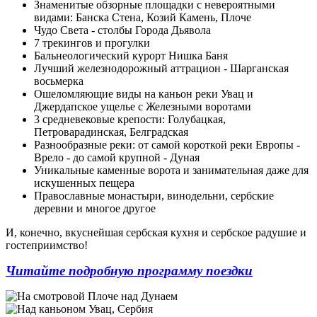
Знаменитые обзорные площадки с невероятными
видами: Банска Стена, Козий Камень, Плоче
Чудо Света - столбы Города Дьявола
7 трекингов и прогулки
Бальнеологический курорт Нишка Баня
Лучший железнодорожный аттрацион - Шарганская
восьмерка
Ошеломляющие виды на каньон реки Увац и
Джердапское ущелье с Железными воротами
3 средневековые крепости: Голубацкая,
Петроварадинская, Белградская
Разнообразные реки: от самой короткой реки Европы -
Врело - до самой крупной - Дуная
Уникальные каменные ворота и занимательная даже для
искушенных пещера
Православные монастыри, винодельни, сербские
деревни и многое другое
И, конечно, вкуснейшая сербская кухня и сербское радушие и
гостеприимство!
Читайте подробную программу поездки