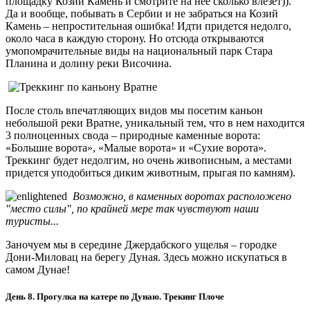
площадку Козий Камень и смотрите на нее сколько влезет)).
Да и вообще, побывать в Сербии и не забраться на Козий
Камень – непростительная ошибка! Идти придется недолго,
около часа в каждую сторону. Но отсюда открываются
умопомрачительные виды на национальный парк Стара
Планина и долину реки Височина.
После столь впечатляющих видов мы посетим каньон
небольшой реки Вратне, уникальный тем, что в нем находится
3 полноценных свода – природные каменные ворота:
«Большие ворота», «Малые ворота» и «Сухие ворота».
Треккинг будет недолгим, но очень живописным, а местами
придется уподобиться диким животным, прыгая по камням).
Возможно, в каменных воротах расположено
"место силы", по крайней мере так чувствуют наши
туристы...
Заночуем мы в середине Джердабского ущелья – городке
Дони-Миловац на берегу Дуная. Здесь можно искупаться в
самом Дунае!
День 8. Прогулка на катере по Дунаю. Трекинг Плоче