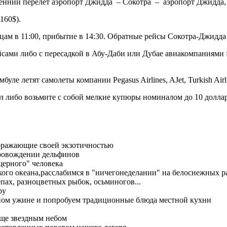
тренний перелет аэропорт Джидда – Сокотра – аэропорт Джидда
160$).
ам в 11:00, прибытие в 14:30. Обратные рейсы Сокотра-Джидда 
ми либо с пересадкой в Абу-Даби или Дубае авиакомпаниями flyn
уле летят самолеты компании Pegasus Airlines, AJet, Turkish Airl
 либо возьмите с собой мелкие купюры номиналом до 10 долларо
оражающие своей экзотичностью
провождении дельфинов
щерного" человека
ого океана,расслабимся в "ничегонеделании" на белоснежных ра
пах, разноцветных рыбок, осьминогов...
ру
ном ужине и попробуем традиционные блюда местной кухни
юще звездным небом