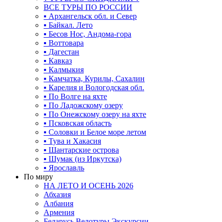
ВСЕ ТУРЫ ПО РОССИИ
▪ Архангельск обл. и Север
▪ Байкал. Лето
▪ Бесов Нос, Андома-гора
▪ Воттовара
▪ Дагестан
▪ Кавказ
▪ Калмыкия
▪ Камчатка, Курилы, Сахалин
▪ Карелия и Вологодская обл.
▪ По Волге на яхте
▪ По Ладожскому озеру
▪ По Онежскому озеру на яхте
▪ Псковская область
▪ Соловки и Белое море летом
▪ Тува и Хакасия
▪ Шантарские острова
▪ Шумак (из Иркутска)
▪ Ярославль
По миру
НА ЛЕТО И ОСЕНЬ 2026
Абхазия
Албания
Армения
Беларусь Велотуры Экскурсии