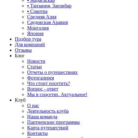
▪ Мадагаскар
▪ Танзания, Занзибар
▪ Сокотра
Средняя Азия
Саудовская Аравия
Монголия
Япония
Подбор тура
Для компаний
Отзывы
Блог
Новости
Статьи
Отчеты о путешествиях
Фотогалерея
Что стоит посетить?
Вопрос - ответ
Мы в соцсетях. Актуальное!
Клуб
О нас
Деятельность клуба
Наша команда
Партнерские программы
Карта путешествий
Контакты