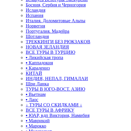
Босния, Сербия и Черногория
Исландия
Испания
Италия. Доломитовые Альпы
Норвегия
Португалия. Мадейра
Шотландия
ТРЕККИНГИ БЕЗ РЮКЗАКОВ
НОВАЯ ЗЕЛАНДИЯ
ВСЕ ТУРЫ В ТУРЦИЮ
▪ Ликийская тропа
▪ Каппадокия
▪ Карадениз
КИТАЙ
ИНДИЯ, НЕПАЛ, ГИМАЛАИ
Шри Ланка
ТУРЫ В ЮГО-ВОСТ. АЗИЮ
▪ Вьетнам
▪ Лаос
↓ ТУРЫ СО СКИДКАМИ ↓
ВСЕ ТУРЫ В АФРИКУ
▪ ЮАР, вдп Виктория, Намибия
▪ Маврикий
▪ Марокко