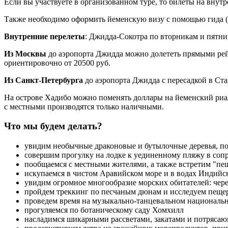
Если вы участвуете в организованном туре, то билеты на вну
Также необходимо оформить йеменскую визу с помощью гида (
Внутренние перелеты
: Джидда-Сокотра по вторникам и пятниц
Из Москвы
до аэропорта Джидда можно долететь прямыми рейса
ориентировочно от 20500 руб.
Из Санкт-Петербурга
до аэропорта Джидда с пересадкой в Стамб
На острове Хадибо можно поменять доллары на йеменский риал
с местными производятся только наличными.
Что мы будем делать?
увидим необычные драконовые и бутылочные деревья, п
совершим прогулку на лодке к уединенному пляжу в со
пообщаемся с местными жителями, а также встретим "пе
искупаемся в чистом Аравийском море и в водах Индийск
увидим огромное многообразие морских обитателей: чере
пройдем треккинг по песчаным дюнам и исследуем пеще
проведем время на музыкально-танцевальном националь
прогуляемся по ботаническому саду Хомхилл
насладимся шикарными рассветами, закатами и потряса