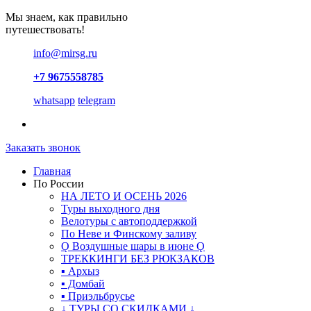
Мы знаем, как правильно
путешествовать!
info@mirsg.ru
+7 9675558785
whatsapp
telegram
Заказать звонок
Главная
По России
НА ЛЕТО И ОСЕНЬ 2026
Туры выходного дня
Велотуры с автоподдержкой
По Неве и Финскому заливу
Ǫ Воздушные шары в июне Ǫ
ТРЕККИНГИ БЕЗ РЮКЗАКОВ
▪ Архыз
▪ Домбай
▪ Приэльбрусье
↓ ТУРЫ СО СКИДКАМИ ↓