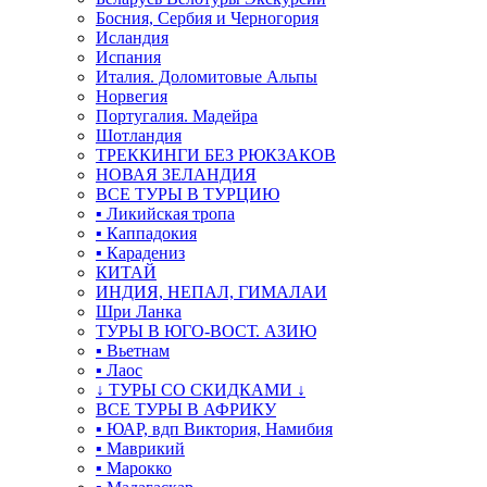
Босния, Сербия и Черногория
Исландия
Испания
Италия. Доломитовые Альпы
Норвегия
Португалия. Мадейра
Шотландия
ТРЕККИНГИ БЕЗ РЮКЗАКОВ
НОВАЯ ЗЕЛАНДИЯ
ВСЕ ТУРЫ В ТУРЦИЮ
▪ Ликийская тропа
▪ Каппадокия
▪ Карадениз
КИТАЙ
ИНДИЯ, НЕПАЛ, ГИМАЛАИ
Шри Ланка
ТУРЫ В ЮГО-ВОСТ. АЗИЮ
▪ Вьетнам
▪ Лаос
↓ ТУРЫ СО СКИДКАМИ ↓
ВСЕ ТУРЫ В АФРИКУ
▪ ЮАР, вдп Виктория, Намибия
▪ Маврикий
▪ Марокко