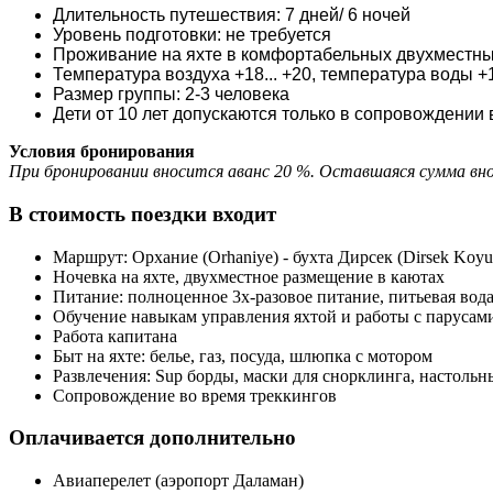
Длительность путешествия: 7 дней/ 6 ночей
Уровень подготовки: не требуется
Проживание на яхте в комфортабельных двухместны
Температура воздуха +18... +20, температура воды +1
Размер группы: 2-3 человека
Дети от 10 лет допускаются только в сопровождении
Условия бронирования
При бронировании вносится аванс 20 %. Оставшаяся сумма вн
В стоимость поездки входит
Маршрут: Орхание (Orhaniye) - бухта Дирсек (Dirsek Koyu) 
Ночевка на яхте, двухместное размещение в каютах
Питание: полноценное 3х-разовое питание, питьевая вод
Обучение навыкам управления яхтой и работы с парусам
Работа капитана
Быт на яхте: белье, газ, посуда, шлюпка с мотором
Развлечения: Sup борды, маски для снорклинга, настоль
Сопровождение во время треккингов
Оплачивается дополнительно
Авиаперелет (аэропорт Даламан)