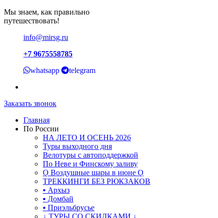
Мы знаем, как правильно
путешествовать!
info@mirsg.ru
+7 9675558785
whatsapp
telegram
Заказать звонок
Главная
По России
НА ЛЕТО И ОСЕНЬ 2026
Туры выходного дня
Велотуры с автоподдержкой
По Неве и Финскому заливу
Ǫ Воздушные шары в июне Ǫ
ТРЕККИНГИ БЕЗ РЮКЗАКОВ
▪ Архыз
▪ Домбай
▪ Приэльбрусье
↓ ТУРЫ СО СКИДКАМИ ↓