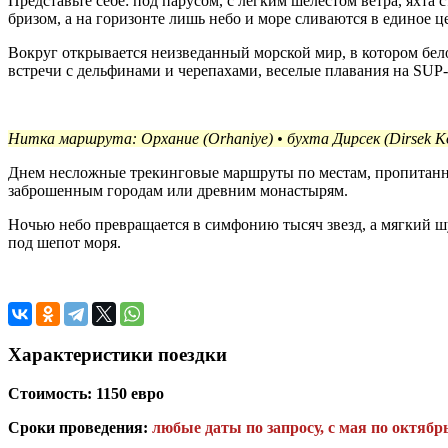
Представьте себе: под парусом, с легким шелестом ветра, яхта
бризом, а на горизонте лишь небо и море сливаются в единое ц
Вокруг открывается неизведанный морской мир, в котором бел
встречи с дельфинами и черепахами, веселые плавания на SUP-
Нитка маршрута: Орхание (Orhaniye) • бухта Дирсек (Dirsek Koyu
Днем несложные трекинговые маршруты по местам, пропитанны
заброшенным городам или древним монастырям.
Ночью небо превращается в симфонию тысяч звезд, а мягкий шу
под шепот моря.
Характеристики поездки
Стоимость: 1150 евро
Сроки проведения:
любые даты
по запросу, с мая по октябр