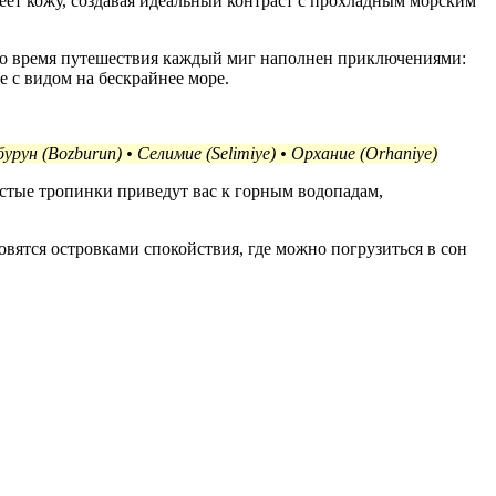
греет кожу, создавая идеальный контраст с прохладным морским
 Во время путешествия каждый миг наполнен приключениями:
 с видом на бескрайнее море.
урун (Bozburun) • Селимие (Selimiye) • Орхание (Orhaniye)
стые тропинки приведут вас к горным водопадам,
вятся островками спокойствия, где можно погрузиться в сон