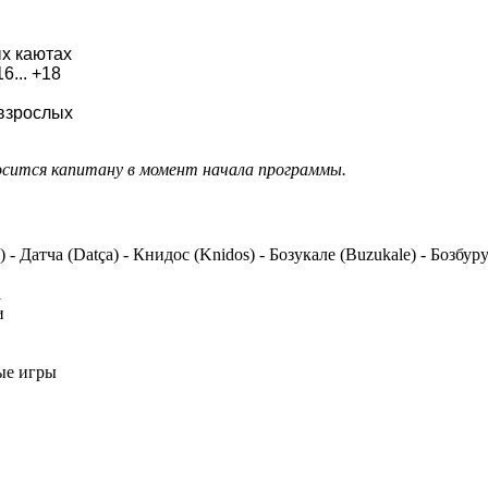
х каютах
6... +18
 взрослых
осится капитану в момент начала программы.
- Датча (Datça) - Книдос (Knidos) - Бозукале (Buzukale) - Бозбур
а
и
ные игры