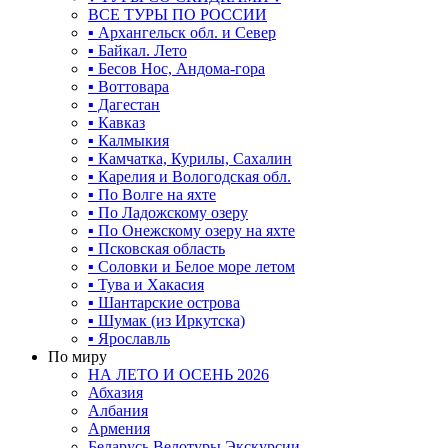
ВСЕ ТУРЫ ПО РОССИИ
▪ Архангельск обл. и Север
▪ Байкал. Лето
▪ Бесов Нос, Андома-гора
▪ Воттовара
▪ Дагестан
▪ Кавказ
▪ Калмыкия
▪ Камчатка, Курилы, Сахалин
▪ Карелия и Вологодская обл.
▪ По Волге на яхте
▪ По Ладожскому озеру
▪ По Онежскому озеру на яхте
▪ Псковская область
▪ Соловки и Белое море летом
▪ Тува и Хакасия
▪ Шантарские острова
▪ Шумак (из Иркутска)
▪ Ярославль
По миру
НА ЛЕТО И ОСЕНЬ 2026
Абхазия
Албания
Армения
Беларусь Велотуры Экскурсии