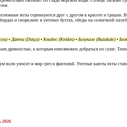
 стремительно скользит по глади морской воды. Солнце ласково 
елое.
оснежные яхты соревнуются друг с другом в красоте и грации.
бордах и снорклинг в уютных бухтах, обеды на солнечной палубе
) • Датча (Datça) • Книдос (Knidos) • Бозукале (Buzukale) • Бозб
м древностью, к которым невозможно добраться по суше. Тени
м волн уносит в мир грез и фантазий. Уютные каюты яхты стано
ь 2026