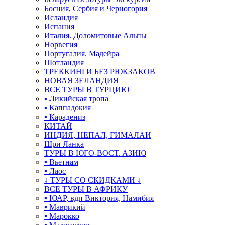
Босния, Сербия и Черногория
Исландия
Испания
Италия. Доломитовые Альпы
Норвегия
Португалия. Мадейра
Шотландия
ТРЕККИНГИ БЕЗ РЮКЗАКОВ
НОВАЯ ЗЕЛАНДИЯ
ВСЕ ТУРЫ В ТУРЦИЮ
▪ Ликийская тропа
▪ Каппадокия
▪ Карадениз
КИТАЙ
ИНДИЯ, НЕПАЛ, ГИМАЛАИ
Шри Ланка
ТУРЫ В ЮГО-ВОСТ. АЗИЮ
▪ Вьетнам
▪ Лаос
↓ ТУРЫ СО СКИДКАМИ ↓
ВСЕ ТУРЫ В АФРИКУ
▪ ЮАР, вдп Виктория, Намибия
▪ Маврикий
▪ Марокко