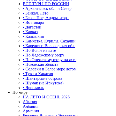
ВСЕ ТУРЫ ПО РОССИИ
▪ Архангельск обл. и Север
▪ Байкал. Лето
▪ Бесов Нос, Андома-гора
▪ Воттовара
▪ Дагестан
▪ Кавказ
▪ Калмыкия
▪ Камчатка, Курилы, Сахалин
▪ Карелия и Вологодская обл.
▪ По Волге на яхте
▪ По Ладожскому озеру
▪ По Онежскому озеру на яхте
▪ Псковская область
▪ Соловки и Белое море летом
▪ Тува и Хакасия
▪ Шантарские острова
▪ Шумак (из Иркутска)
▪ Ярославль
По миру
НА ЛЕТО И ОСЕНЬ 2026
Абхазия
Албания
Армения
Беларусь Велотуры Экскурсии