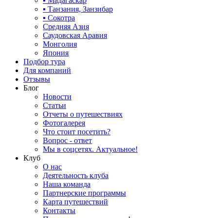
▪ Мадагаскар
▪ Танзания, Занзибар
▪ Сокотра
Средняя Азия
Саудовская Аравия
Монголия
Япония
Подбор тура
Для компаний
Отзывы
Блог
Новости
Статьи
Отчеты о путешествиях
Фотогалерея
Что стоит посетить?
Вопрос - ответ
Мы в соцсетях. Актуальное!
Клуб
О нас
Деятельность клуба
Наша команда
Партнерские программы
Карта путешествий
Контакты