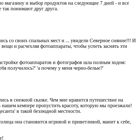
о магазину и выбор продуктов на следующие 7 дней - и все
е так понимают друг друга.
сь со своих спальных мест и ... увидели Северное сияние!!! И
вещи и расчехляя фотоаппараты, чтобы успеть заснять эти
настройке фотоаппаратов и фотографов шла полным ходом:
ебя получилось?' 'а почему у меня черно-белые?'
ись в снежной сказке. Чем мне нравится путешествие на
 в нашем кемпере пропустить красоту, которую мы проезжали!
санта' в такой безлюдной местности.
олнца она становится игривой и приветливой, манит к себе,
е!