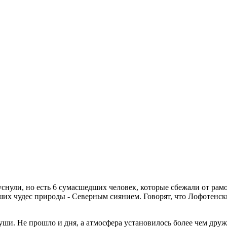
о уснули, но есть 6 сумасшедших человек, которые сбежали от р
их чудес природы - Северным сиянием. Говорят, что Лофотенски
души. Не прошло и дня, а атмосфера установилось более чем дру