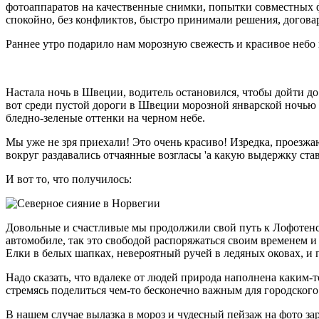
фотоаппаратов на качественные снимки, попытки совместных ф
спокойно, без конфликтов, быстро принимали решения, договарив
Раннее утро подарило нам морозную свежесть и красивое небо 
Настала ночь в Швеции, водитель остановился, чтобы дойти до 
вот среди пустой дороги в Швеции морозной январской ночью о
бледно-зеленые оттенки на черном небе.
Мы уже не зря приехали! Это очень красиво! Изредка, проезж
вокруг раздавались отчаянные возгласы 'а какую выдержку стави
И вот то, что получилось:
Довольные и счастливые мы продолжили свой путь к Лофотенск
автомобиле, так это свободой распоряжаться своим временем и
Елки в белых шапках, невероятный ручей в ледяных оковах, и 
Надо сказать, что вдалеке от людей природа наполнена каким-
стремясь поделиться чем-то бесконечно важным для городского
В нашем случае вылазка в мороз и чудесный пейзаж на фото за