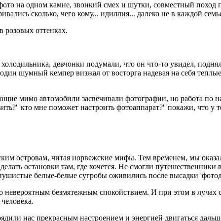
ото на одном камне, звонкий смех и шутки, совместный поход п
ались сколько, чего кому... идиллия... далеко не в каждой семь
в розовых оттенках.
холодильника, девчонки подумали, что он что-то увидел, подняли
дин шумный кемпер визжал от восторга надевая на себя теплые 
ающие мимо автомобили засвечивали фотографии, но работа по 
ть?' 'кто мне поможет настроить фотоаппарат?' 'покажи, что у т
им островам, читая норвежские мифы. Тем временем, мы оказал
 делать остановки там, где хочется. Не смогли путешественники
пушистые белые-белые сугробы оживились после высадки 'фотоде
то невероятным безмятежным спокойствием. И при этом в лучах с
 человека.
рядили нас прекрасным настроением и энергией двигаться дальш