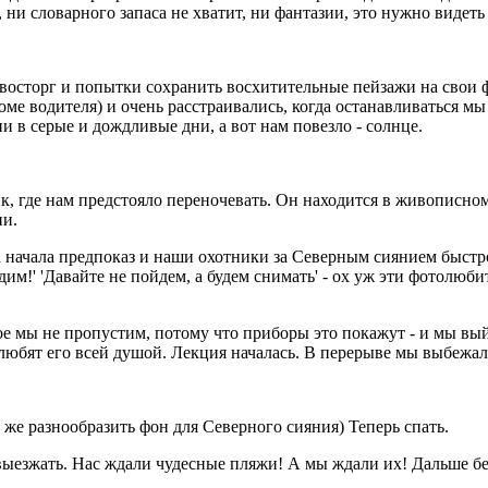
ни словарного запаса не хватит, ни фантазии, это нужно видеть
 восторг и попытки сохранить восхитительные пейзажи на свои 
ме водителя) и очень расстраивались, когда останавливаться мы 
 в серые и дождливые дни, а вот нам повезло - солнце.
, где нам предстояло переночевать. Он находится в живописном 
ии.
 начала предпоказ и наши охотники за Северным сиянием быстр
дим!' 'Давайте не пойдем, а будем снимать' - ох уж эти фотолюб
ое мы не пропустим, потому что приборы это покажут - и мы вы
любят его всей душой. Лекция началась. В перерыве мы выбежал
 же разнообразить фон для Северного сияния) Теперь спать.
 выезжать. Нас ждали чудесные пляжи! А мы ждали их! Дальше без