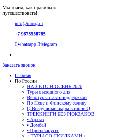
Мы знаем, как правильно
путешествовать!
info@mirsg.ru
+7 9675558785
whatsapp
telegram
Заказать звонок
Главная
По России
НА ЛЕТО И ОСЕНЬ 2026
Туры выходного дня
Велотуры с автоподдержкой
По Неве и Финскому заливу
Ǫ Воздушные шары в июне Ǫ
ТРЕККИНГИ БЕЗ РЮКЗАКОВ
▪ Архыз
▪ Домбай
▪ Приэльбрусье
↓ ТУРЫ СО СКИДКАМИ ↓