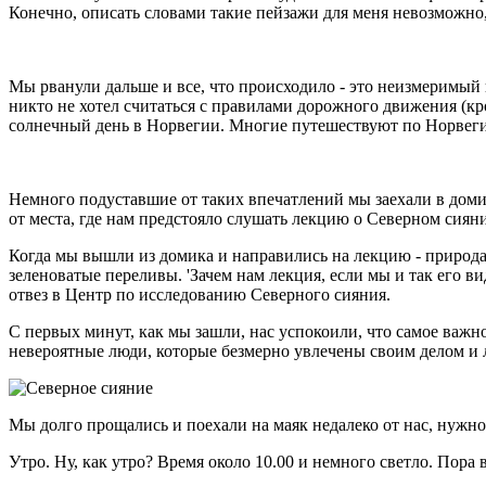
Конечно, описать словами такие пейзажи для меня невозможно, 
Мы рванули дальше и все, что происходило - это неизмеримый
никто не хотел считаться с правилами дорожного движения (кро
солнечный день в Норвегии. Многие путешествуют по Норвегии
Немного подуставшие от таких впечатлений мы заехали в домик
от места, где нам предстояло слушать лекцию о Северном сиян
Когда мы вышли из домика и направились на лекцию - природа
зеленоватые переливы. 'Зачем нам лекция, если мы и так его ви
отвез в Центр по исследованию Северного сияния.
С первых минут, как мы зашли, нас успокоили, что самое важн
невероятные люди, которые безмерно увлечены своим делом и 
Мы долго прощались и поехали на маяк недалеко от нас, нужно
Утро. Ну, как утро? Время около 10.00 и немного светло. Пора