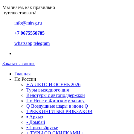
Мы знаем, как правильно
путешествовать!
info@mirsg.ru
+7 9675558785
whatsapp
telegram
Заказать звонок
Главная
По России
НА ЛЕТО И ОСЕНЬ 2026
Туры выходного дня
Велотуры с автоподдержкой
По Неве и Финскому заливу
Ǫ Воздушные шары в июне Ǫ
ТРЕККИНГИ БЕЗ РЮКЗАКОВ
▪ Архыз
▪ Домбай
▪ Приэльбрусье
↓ ТУРЫ СО СКИДКАМИ ↓