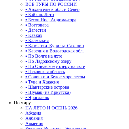
ВСЕ ТУРЫ ПО РОССИИ
▪ Архангельск обл. и Север
▪ Байкал. Лето
▪ Бесов Нос, Андома-гора
▪ Воттовара
▪ Дагестан
▪ Кавказ
▪ Калмыкия
▪ Камчатка, Курилы, Сахалин
▪ Карелия и Вологодская обл.
▪ По Волге на яхте
▪ По Ладожскому озеру
▪ По Онежскому озеру на яхте
▪ Псковская область
▪ Соловки и Белое море летом
▪ Тува и Хакасия
▪ Шантарские острова
▪ Шумак (из Иркутска)
▪ Ярославль
По миру
НА ЛЕТО И ОСЕНЬ 2026
Абхазия
Албания
Армения
Беларусь Велотуры Экскурсии