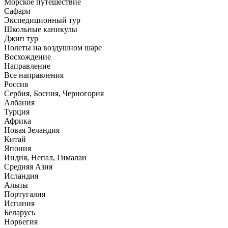
Морское путешествие
Сафари
Экспедиционный тур
Школьные каникулы
Джип тур
Полеты на воздушном шаре
Восхождение
Направлениe
Все направления
Россия
Сербия, Босния, Черногория
Албания
Турция
Африка
Новая Зеландия
Китай
Япония
Индия, Непал, Гималаи
Средняя Азия
Исландия
Альпы
Португалия
Испания
Беларусь
Норвегия