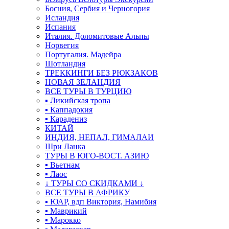
Босния, Сербия и Черногория
Исландия
Испания
Италия. Доломитовые Альпы
Норвегия
Португалия. Мадейра
Шотландия
ТРЕККИНГИ БЕЗ РЮКЗАКОВ
НОВАЯ ЗЕЛАНДИЯ
ВСЕ ТУРЫ В ТУРЦИЮ
▪ Ликийская тропа
▪ Каппадокия
▪ Карадениз
КИТАЙ
ИНДИЯ, НЕПАЛ, ГИМАЛАИ
Шри Ланка
ТУРЫ В ЮГО-ВОСТ. АЗИЮ
▪ Вьетнам
▪ Лаос
↓ ТУРЫ СО СКИДКАМИ ↓
ВСЕ ТУРЫ В АФРИКУ
▪ ЮАР, вдп Виктория, Намибия
▪ Маврикий
▪ Марокко