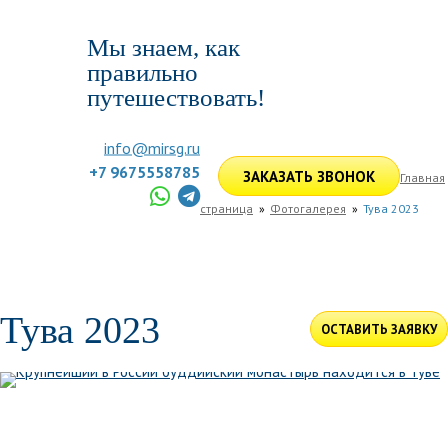
Мы знаем, как
правильно
путешествовать!
info@mirsg.ru
+7 9675558785
ЗАКАЗАТЬ ЗВОНОК
Главная
страница
Фотогалерея
Тува 2023
ГЛАВНАЯ
ПО РОССИИ
ПО МИРУ
ПОДБОР ТУРА
ДЛЯ КОМПАНИЙ
ОТЗЫВЫ
БЛОГ
КЛУБ
УСЛУГИ
Тува 2023
ОСТАВИТЬ ЗАЯВКУ