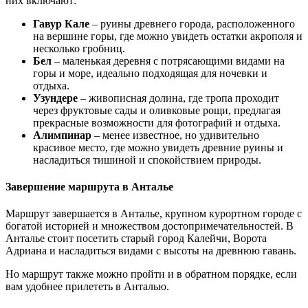
них включают:
Гавур Кале
– руины древнего города, расположенного
на вершине горы, где можно увидеть остатки акрополя и
несколько гробниц.
Бел
– маленькая деревня с потрясающими видами на
горы и море, идеально подходящая для ночевки и
отдыха.
Узундере
– живописная долина, где тропа проходит
через фруктовые сады и оливковые рощи, предлагая
прекрасные возможности для фотографий и отдыха.
Алимпинар
– менее известное, но удивительно
красивое место, где можно увидеть древние руины и
насладиться тишиной и спокойствием природы.
Завершение маршрута в Анталье
Маршрут завершается в Анталье, крупном курортном городе с
богатой историей и множеством достопримечательностей. В
Анталье стоит посетить старый город Калейчи, Ворота
Адриана и насладиться видами с высоты на древнюю гавань.
Но маршрут также можно пройти и в обратном порядке, если
вам удобнее прилететь в Анталью.