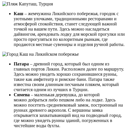
Каш
– жемчужина Ликийского побережья, городок с
уютными улочками, традиционными ресторанами и
атмосферой спокойствия, станет следующей важной
точкой на вашем пути. Здесь можно насладиться
дайвингом, арендовать лодку для морской прогулки или
просто прогуляться по колоритным рынкам, где
продаются местные сувениры и изделия ручной работы.
Патара
– древний город, который был одним из
главных портов Ликии. Расположен далее по маршруту.
Здесь можно увидеть хорошо сохранившиеся руины,
такие как амфитеатр и римские бани. Патара также
известна своим длинным песчаным пляжем, который
считается одним из лучших в Турции.
Cимена
– маленькая деревушка, до которой
можно добраться либо пешком либо на лодке. Здесь
можно посетить средневековый замок, построенный на
руинах древнего акрополя. С вершины замка
открывается захватывающий вид на подводный город,
где можно увидеть руины зданий, погруженных в
чистейшие воды бухты.