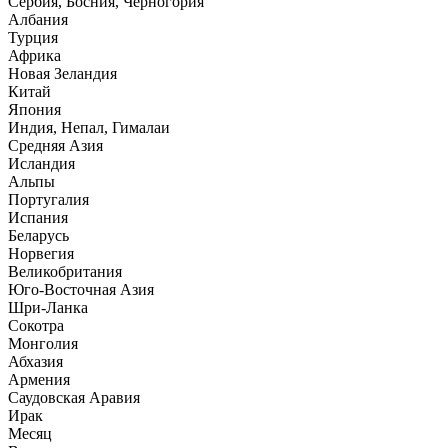
Сербия, Босния, Черногория
Албания
Турция
Африка
Новая Зеландия
Китай
Япония
Индия, Непал, Гималаи
Средняя Азия
Исландия
Альпы
Португалия
Испания
Беларусь
Норвегия
Великобритания
Юго-Восточная Азия
Шри-Ланка
Сокотра
Монголия
Абхазия
Армения
Саудовская Аравия
Ирак
Месяц