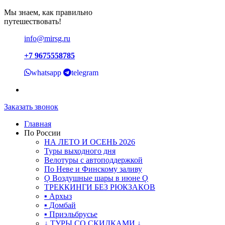
Мы знаем, как правильно
путешествовать!
info@mirsg.ru
+7 9675558785
whatsapp
telegram
Заказать звонок
Главная
По России
НА ЛЕТО И ОСЕНЬ 2026
Туры выходного дня
Велотуры с автоподдержкой
По Неве и Финскому заливу
Ǫ Воздушные шары в июне Ǫ
ТРЕККИНГИ БЕЗ РЮКЗАКОВ
▪ Архыз
▪ Домбай
▪ Приэльбрусье
↓ ТУРЫ СО СКИДКАМИ ↓