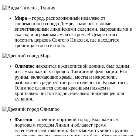
Мира
– город, расположенный недалеко от
современного города Демре, знаменит своими
впечатляющими ликийскими склепами, вырезанными в
скалах, и огромным амфитеатром. В Демре стоит
посетить церковь Святого Николая, где находится
гробница этого святого.
Олимпос
находится в живописной долине, был одним
из самых важных городов Ликийской федерации. Его
руины, включающие храмы, мосты и некрополи,
разбросаны среди густой растительности. Кроме того,
Олимпос славится своим красивым пляжем и
кристально чистой водой, идеально подходящей для
купания.
Фаселис
– древний портовой город. Был важным
портовым городом Ликии и обладает тремя
естественными гаванями. Здесь можно увидеть руины
акведуков, агоры, театра и римских бань. Фаселис также