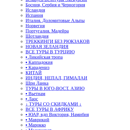
Босния, Сербия и Черногория
Исландия
Испания
Италия. Доломитовые Альпы
Норвегия
Португалия. Мадейра
Шотландия
ТРЕККИНГИ БЕЗ РЮКЗАКОВ
НОВАЯ ЗЕЛАНДИЯ
ВСЕ ТУРЫ В ТУРЦИЮ
▪ Ликийская тропа
▪ Каппадокия
▪ Карадениз
КИТАЙ
ИНДИЯ, НЕПАЛ, ГИМАЛАИ
Шри Ланка
ТУРЫ В ЮГО-ВОСТ. АЗИЮ
▪ Вьетнам
▪ Лаос
↓ ТУРЫ СО СКИДКАМИ ↓
ВСЕ ТУРЫ В АФРИКУ
▪ ЮАР, вдп Виктория, Намибия
▪ Маврикий
▪ Марокко