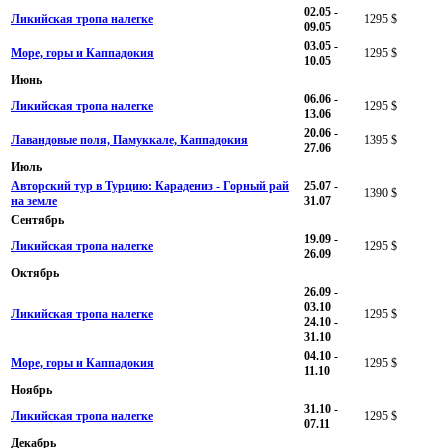
02.05 -
Ликийская тропа налегке
1295 $
09.05
03.05 -
Море, горы и Каппадокия
1295 $
10.05
Июнь
06.06 -
Ликийская тропа налегке
1295 $
13.06
20.06 -
Лавандовые поля, Памуккале, Каппадокия
1395 $
27.06
Июль
Авторский тур в Турцию: Карадениз - Горный рай
25.07 -
1390 $
на земле
31.07
Сентябрь
19.09 -
Ликийская тропа налегке
1295 $
26.09
Октябрь
26.09 -
03.10
Ликийская тропа налегке
1295 $
24.10 -
31.10
04.10 -
Море, горы и Каппадокия
1295 $
11.10
Ноябрь
31.10 -
Ликийская тропа налегке
1295 $
07.11
Декабрь