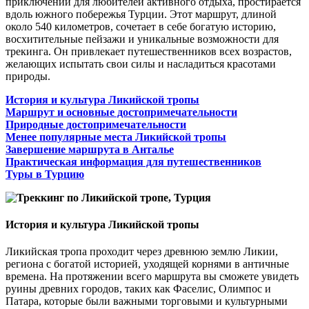
приключений для любителей активного отдыха, простирается
вдоль южного побережья Турции. Этот маршрут, длиной
около 540 километров, сочетает в себе богатую историю,
восхитительные пейзажи и уникальные возможности для
трекинга. Он привлекает путешественников всех возрастов,
желающих испытать свои силы и насладиться красотами
природы.
История и культура Ликийской тропы
Маршрут и основные достопримечательности
Природные достопримечательности
Менее популярные места Ликийской тропы
Завершение маршрута в Анталье
Практическая информация для путешественников
Туры в Турцию
История и культура Ликийской тропы
Ликийская тропа проходит через древнюю землю Ликии,
региона с богатой историей, уходящей корнями в античные
времена. На протяжении всего маршрута вы сможете увидеть
руины древних городов, таких как Фаселис, Олимпос и
Патара, которые были важными торговыми и культурными