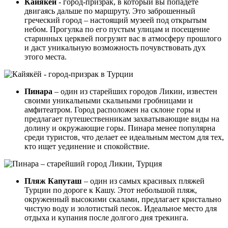
Кайякёй
- город-призрак, в который вы попадете
двигаясь дальше по маршруту. Это заброшенный
греческий город – настоящий музеей под открытым
небом. Прогулка по его пустым улицам и посещение
старинных церквей погрузит вас в атмосферу прошлого
и даст уникальную возможность почувствовать дух
этого места.
Пинара
– один из старейших городов Ликии, известен
своими уникальными скальными гробницами и
амфитеатром. Город расположен на склоне горы и
предлагает путешественникам захватывающие виды на
долину и окружающие горы. Пинара менее популярна
среди туристов, что делает ее идеальным местом для тех,
кто ищет уединение и спокойствие.
Пляж Капуташ
– один из самых красивых пляжей
Турции по дороге к Кашу. Этот небольшой пляж,
окруженный высокими скалами, предлагает кристально
чистую воду и золотистый песок. Идеальное место для
отдыха и купания после долгого дня трекинга.