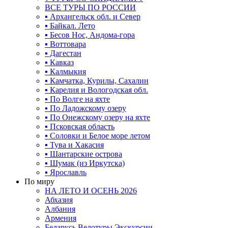
ВСЕ ТУРЫ ПО РОССИИ
▪ Архангельск обл. и Север
▪ Байкал. Лето
▪ Бесов Нос, Андома-гора
▪ Воттовара
▪ Дагестан
▪ Кавказ
▪ Калмыкия
▪ Камчатка, Курилы, Сахалин
▪ Карелия и Вологодская обл.
▪ По Волге на яхте
▪ По Ладожскому озеру
▪ По Онежскому озеру на яхте
▪ Псковская область
▪ Соловки и Белое море летом
▪ Тува и Хакасия
▪ Шантарские острова
▪ Шумак (из Иркутска)
▪ Ярославль
По миру
НА ЛЕТО И ОСЕНЬ 2026
Абхазия
Албания
Армения
Беларусь Велотуры Экскурсии