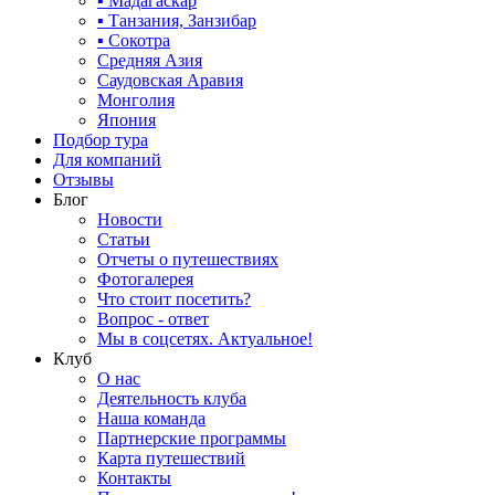
▪ Мадагаскар
▪ Танзания, Занзибар
▪ Сокотра
Средняя Азия
Саудовская Аравия
Монголия
Япония
Подбор тура
Для компаний
Отзывы
Блог
Новости
Статьи
Отчеты о путешествиях
Фотогалерея
Что стоит посетить?
Вопрос - ответ
Мы в соцсетях. Актуальное!
Клуб
О нас
Деятельность клуба
Наша команда
Партнерские программы
Карта путешествий
Контакты