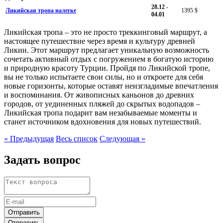
28.12 -
Ликийская тропа налегке
1395 $
04.01
Ликийская тропа – это не просто треккинговый маршрут, а
настоящее путешествие через время и культуру древней
Ликии. Этот маршрут предлагает уникальную возможность
сочетать активный отдых с погружением в богатую историю
и природную красоту Турции. Пройдя по Ликийской тропе,
вы не только испытаете свои силы, но и откроете для себя
новые горизонты, которые оставят неизгладимые впечатления
и воспоминания. От живописных каньонов до древних
городов, от уединенных пляжей до скрытых водопадов –
Ликийская тропа подарит вам незабываемые моменты и
станет источником вдохновения для новых путешествий.
« Предыдущая
Весь список
Следующая »
Задать вопрос
Отправить
Отправить