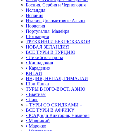
Босния, Сербия и Черногория
Исландия
Испания
Италия. Доломитовые Альпы
Норвегия
Португалия. Мадейра
Шотландия
ТРЕККИНГИ БЕЗ РЮКЗАКОВ
НОВАЯ ЗЕЛАНДИЯ
ВСЕ ТУРЫ В ТУРЦИЮ
▪ Ликийская тропа
▪ Каппадокия
▪ Карадениз
КИТАЙ
ИНДИЯ, НЕПАЛ, ГИМАЛАИ
Шри Ланка
ТУРЫ В ЮГО-ВОСТ. АЗИЮ
▪ Вьетнам
▪ Лаос
↓ ТУРЫ СО СКИДКАМИ ↓
ВСЕ ТУРЫ В АФРИКУ
▪ ЮАР, вдп Виктория, Намибия
▪ Маврикий
▪ Марокко