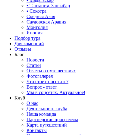
▪ Мадагаскар
▪ Танзания, Занзибар
▪ Сокотра
Средняя Азия
Саудовская Аравия
Монголия
Япония
Подбор тура
Для компаний
Отзывы
Блог
Новости
Статьи
Отчеты о путешествиях
Фотогалерея
Что стоит посетить?
Вопрос - ответ
Мы в соцсетях. Актуальное!
Клуб
О нас
Деятельность клуба
Наша команда
Партнерские программы
Карта путешествий
Контакты