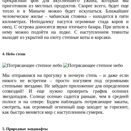
прекрасный фон для вкуснейшего ужина, который мы
приготовим из местных продуктов. Скорее всего, будет еще
тепло и в Маныче можно будет искупаться. Ближайшее
человеческое жилье – чабанская стоянка – находится в пяти
километрах. Неподалеку пасутся огромные стада коров и
овец. С острова доносятся звуки птичьего базара. При штиле к
нему можно подойти на лодке. С наступлением темноты
выходят из укрытий на охоту степные коты и корсаки.
4. Небо степи
Мы отправимся на прогулку в ночную степь – и даже если
никого не встретим – просто погуляем под огромными
степными звездами. Не забудьте приложение для определения
созвездий! И еще нужно проверить график осенних
звездопадов. Солнце осенью садится раньше, чем в средней
полосе и на севере. Будем наблюдать потрясающие закаты,
смотреть, как огромный огненный шар заходит за горизонт,
как быстро меняется мир с наступлением сумерек.
5. Природные ландшафты