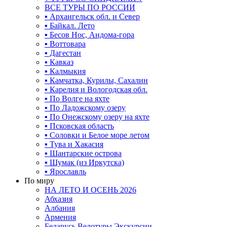
ВСЕ ТУРЫ ПО РОССИИ
▪ Архангельск обл. и Север
▪ Байкал. Лето
▪ Бесов Нос, Андома-гора
▪ Воттовара
▪ Дагестан
▪ Кавказ
▪ Калмыкия
▪ Камчатка, Курилы, Сахалин
▪ Карелия и Вологодская обл.
▪ По Волге на яхте
▪ По Ладожскому озеру
▪ По Онежскому озеру на яхте
▪ Псковская область
▪ Соловки и Белое море летом
▪ Тува и Хакасия
▪ Шантарские острова
▪ Шумак (из Иркутска)
▪ Ярославль
По миру
НА ЛЕТО И ОСЕНЬ 2026
Абхазия
Албания
Армения
Беларусь Велотуры Экскурсии