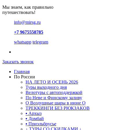
Мы знаем, как правильно
путешествовать!
info@mirsg.ru
+7 9675558785
whatsapp
telegram
Заказать звонок
Главная
По России
НА ЛЕТО И ОСЕНЬ 2026
Туры выходного дня
Велотуры с автоподдержкой
По Неве и Финскому заливу
Ǫ Воздушные шары в июне Ǫ
ТРЕККИНГИ БЕЗ РЮКЗАКОВ
▪ Архыз
▪ Домбай
▪ Приэльбрусье
↓ ТУРЫ СО СКИДКАМИ ↓