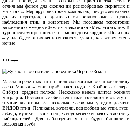
дикой природы степи. Открытые пространства служат
отличным фоном для скоплений разнообразных пернатых и
копытных. Маршрут выстроен компактно, без утомительных
долгих переездов, с длительными остановками с целью
наблюдения птиц и животных. Мы посещаем территории
заповедника «Черные Земли» и заказника «Меклетинский». В
туре предусмотрен ночлег на заповедном кордоне «Пеликан»
– у нас будет отличная возможность узнать, как живет степь
ночью.
1. Птицы
Массы перелетных птиц наполняют жизнью осеннюю долину
озера Маныч – стаи прибывают сюда с Крайнего Севера,
Сибири, средней полосы. Несколько недель длится осенняя
миграция. Постоянные обитатели тоже готовятся к отлету на
зимние квартиры. За несколько часов мы увидим десятки
ВИДОВ птиц. Пеликаны, журавли, разнообразные утки, гуси,
лебеди, кулики – мир птиц всегда вызывает массу эмоций у
наблюдателей. Для наблюдения у нас будут бинокли и
подзорная труба.