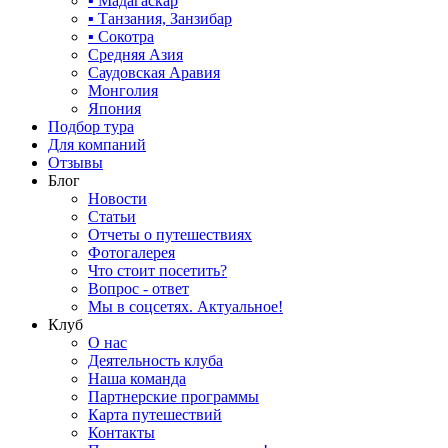
▪ Мадагаскар
▪ Танзания, Занзибар
▪ Сокотра
Средняя Азия
Саудовская Аравия
Монголия
Япония
Подбор тура
Для компаний
Отзывы
Блог
Новости
Статьи
Отчеты о путешествиях
Фотогалерея
Что стоит посетить?
Вопрос - ответ
Мы в соцсетях. Актуальное!
Клуб
О нас
Деятельность клуба
Наша команда
Партнерские программы
Карта путешествий
Контакты