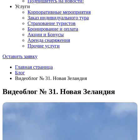
Подпишитесь на новости!
Услуги
Корпоративные мероприятия
Заказ индивидуального тура
Страхование туристов
Бронирование и оплата
Акции и Бонусы
Аренда снаряжения
Прочие услуги
Оставить заявку
Главная страница
Блог
Видеоблог № 31. Новая Зеландия
Видеоблог № 31. Новая Зеландия