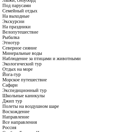
Лыжи, сноуборд
Под парусами
Семейный отдых
На выходные
Экскурсии
На праздники
Велопутешествие
Рыбалка
Этнотур
Северное сияние
Минеральные воды
Наблюдение за птицами и животными
Экологический тур
Отдых на море
Йога-тур
Морское путешествие
Сафари
Экспедиционный тур
Школьные каникулы
Джип тур
Полеты на воздушном шаре
Восхождение
Направлениe
Все направления
Россия