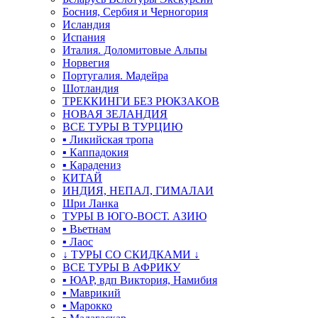
Босния, Сербия и Черногория
Исландия
Испания
Италия. Доломитовые Альпы
Норвегия
Португалия. Мадейра
Шотландия
ТРЕККИНГИ БЕЗ РЮКЗАКОВ
НОВАЯ ЗЕЛАНДИЯ
ВСЕ ТУРЫ В ТУРЦИЮ
▪ Ликийская тропа
▪ Каппадокия
▪ Карадениз
КИТАЙ
ИНДИЯ, НЕПАЛ, ГИМАЛАИ
Шри Ланка
ТУРЫ В ЮГО-ВОСТ. АЗИЮ
▪ Вьетнам
▪ Лаос
↓ ТУРЫ СО СКИДКАМИ ↓
ВСЕ ТУРЫ В АФРИКУ
▪ ЮАР, вдп Виктория, Намибия
▪ Маврикий
▪ Марокко