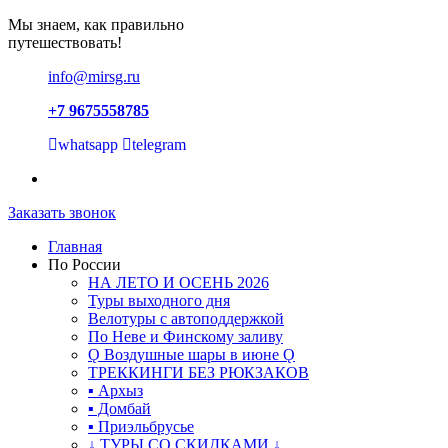
Мы знаем, как правильно
путешествовать!
info@mirsg.ru
+7 9675558785
whatsapp
telegram
Заказать звонок
Главная
По России
НА ЛЕТО И ОСЕНЬ 2026
Туры выходного дня
Велотуры с автоподдержкой
По Неве и Финскому заливу
Ǫ Воздушные шары в июне Ǫ
ТРЕККИНГИ БЕЗ РЮКЗАКОВ
▪ Архыз
▪ Домбай
▪ Приэльбрусье
↓ ТУРЫ СО СКИДКАМИ ↓