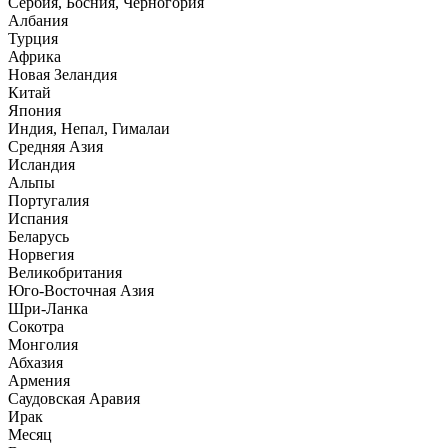
Сербия, Босния, Черногория
Албания
Турция
Африка
Новая Зеландия
Китай
Япония
Индия, Непал, Гималаи
Средняя Азия
Исландия
Альпы
Португалия
Испания
Беларусь
Норвегия
Великобритания
Юго-Восточная Азия
Шри-Ланка
Сокотра
Монголия
Абхазия
Армения
Саудовская Аравия
Ирак
Месяц