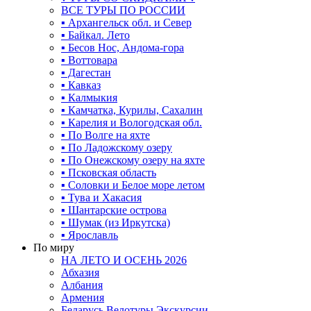
ВСЕ ТУРЫ ПО РОССИИ
▪ Архангельск обл. и Север
▪ Байкал. Лето
▪ Бесов Нос, Андома-гора
▪ Воттовара
▪ Дагестан
▪ Кавказ
▪ Калмыкия
▪ Камчатка, Курилы, Сахалин
▪ Карелия и Вологодская обл.
▪ По Волге на яхте
▪ По Ладожскому озеру
▪ По Онежскому озеру на яхте
▪ Псковская область
▪ Соловки и Белое море летом
▪ Тува и Хакасия
▪ Шантарские острова
▪ Шумак (из Иркутска)
▪ Ярославль
По миру
НА ЛЕТО И ОСЕНЬ 2026
Абхазия
Албания
Армения
Беларусь Велотуры Экскурсии