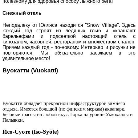
полезному для здоровья способу лыжного бега!
Снежный отель
Неподалеку от Юлляса находится "Snow Village". Здесь
каждый год строят из ледяных глыб и украшают
барельефами и подсветкой настоящий отель с
кинозалом, часовней, рестораном и множеством спален.
Причем каждый год - по-новому. Интерьер и рисунки не
повторяются. Мы обязательно заезжаем в это
удивительное место!
Вуокатти (Vuokatti)
Вуокатти обладает прекрасной инфраструктурой зимнего
отдыха. Имеется большой (по финским меркам) аквапарк.
Беговые трассы на любой вкус. Горка на уровне Уккохаллы и
Пальякки.
Исо-Суоте (Iso-Syöte)