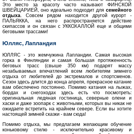
Это место за красоту часто называют ФИНСКОЙ
ШВЕЙЦАРИЕЙ, оно идеально подходит для
семейного
отдыха
. Совсем рядом находится другой курорт -
ПАЛЬЯККА, на него распространяется действие
скипассов и он связан с УККОХАЛЛОЙ еще и общими
беговыми трассами!
Юлляс, Лапландия
ЮЛЛЯС - это жемчужина Лапландии. Самая высокая
горка в Финляндии и самая большая протяженность
беговых трасс (свыше 350 км) подарят массу
незабываемых впечатлений всем любителям зимнего
отдыха от любителей до экстремалов и спортсменов.
Сезон здесь длится до конца апреля, прекрасное катание
вам обеспечено постоянно. Помимо катания на лыжах,
бордах и снегоходах здесь есть что посмотреть:
оригинальная ледяная гостиница, северные олени и
хаски и даже зоопарк с животными, которых вы никак не
ожидаете встретить на крайнем севере. Если вы хотите
настоящей зимней сказки - вам сюда!
Помимо отдыха, мы предлагаем желающим обучение
коньковому стилю - исключительно красивому и