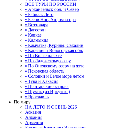
ВСЕ ТУРЫ ПО РОССИИ
▪ Архангельск обл. и Север
▪ Байкал. Лето
▪ Бесов Нос, Андома-гора
▪ Воттовара
▪ Дагестан
▪ Кавказ
▪ Калмыкия
▪ Камчатка, Курилы, Сахалин
▪ Карелия и Вологодская обл.
▪ По Волге на яхте
▪ По Ладожскому озеру
▪ По Онежскому озеру на яхте
▪ Псковская область
▪ Соловки и Белое море летом
▪ Тува и Хакасия
▪ Шантарские острова
▪ Шумак (из Иркутска)
▪ Ярославль
По миру
НА ЛЕТО И ОСЕНЬ 2026
Абхазия
Албания
Армения
Беларусь Велотуры Экскурсии