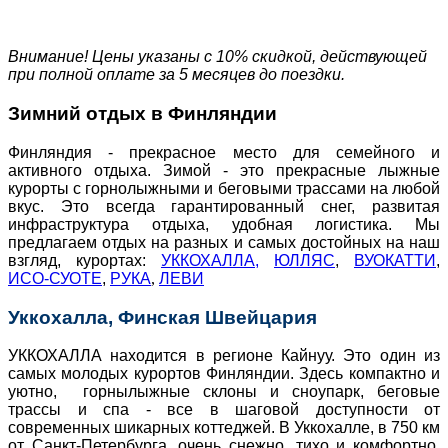
Внимание! Цены указаны с 10% скидкой, действующей
при полной оплате за 5 месяцев до поездки.
Зимний отдых в Финляндии
Финляндия - прекрасное место для семейного и
активного отдыха. Зимой - это прекрасные лыжные
курорты с горнолыжными и беговыми трассами на любой
вкус. Это всегда гарантированный снег, развитая
инфраструктура отдыха, удобная логистика. Мы
предлагаем отдых на разных и самых достойных на наш
взгляд, курортах:
УККОХАЛЛА,
ЮЛЛЯС
,
ВУОКАТТИ
,
ИСО-СУОТЕ
,
РУКА
,
ЛЕВИ
Уккохалла, Финская Швейцария
УККОХАЛЛА находится в регионе Кайнуу. Это один из
самых молодых курортов Финляндии. Здесь компактно и
уютно, горнылыжные склоны и сноупарк, беговые
трассы и спа - все в шаговой доступности от
современных шикарных коттеджей. В Уккохалле, в 750 км
от Санкт-Петербурга, очень снежно, тихо и комфортно.