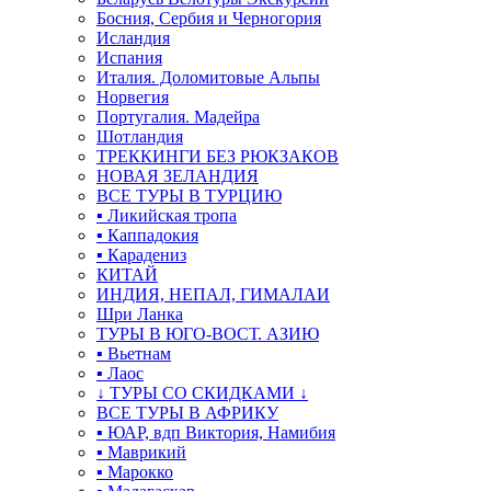
Босния, Сербия и Черногория
Исландия
Испания
Италия. Доломитовые Альпы
Норвегия
Португалия. Мадейра
Шотландия
ТРЕККИНГИ БЕЗ РЮКЗАКОВ
НОВАЯ ЗЕЛАНДИЯ
ВСЕ ТУРЫ В ТУРЦИЮ
▪ Ликийская тропа
▪ Каппадокия
▪ Карадениз
КИТАЙ
ИНДИЯ, НЕПАЛ, ГИМАЛАИ
Шри Ланка
ТУРЫ В ЮГО-ВОСТ. АЗИЮ
▪ Вьетнам
▪ Лаос
↓ ТУРЫ СО СКИДКАМИ ↓
ВСЕ ТУРЫ В АФРИКУ
▪ ЮАР, вдп Виктория, Намибия
▪ Маврикий
▪ Марокко