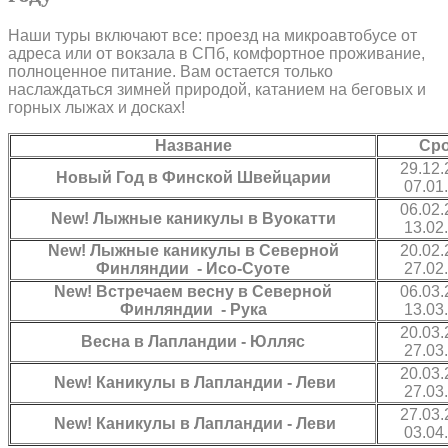
Наши туры включают все: проезд на микроавтобусе от
адреса или от вокзала в СПб, комфортное проживание,
полноценное питание. Вам остается только
наслаждаться зимней природой, катанием на беговых и
горных лыжах и досках!
Название
Ср
29.12.
Новый Год в Финской Швейцарии
07.01
06.02.
New!
Лыжные каникулы в Вуокатти
13.02
New!
Лыжные каникулы в
Северной
20.02.
Финляндии
-
Исо-Суоте
27.02
New!
Встречаем весну в Северной
06.03.
Финляндии - Рука
13.03
20.03.
Весна в Лапландии - Юлляс
27.03
20.03.
New!
Каникулы в Лапландии - Леви
27.03
27.03.
New!
Каникулы
в Лапландии - Леви
03.04