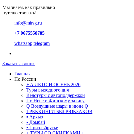
Мы знаем, как правильно
путешествовать!
info@mirsg.ru
+7 9675558785
whatsapp
telegram
Заказать звонок
Главная
По России
НА ЛЕТО И ОСЕНЬ 2026
Туры выходного дня
Велотуры с автоподдержкой
По Неве и Финскому заливу
Ǫ Воздушные шары в июне Ǫ
ТРЕККИНГИ БЕЗ РЮКЗАКОВ
▪ Архыз
▪ Домбай
▪ Приэльбрусье
↓ ТУРЫ СО СКИДКАМИ ↓