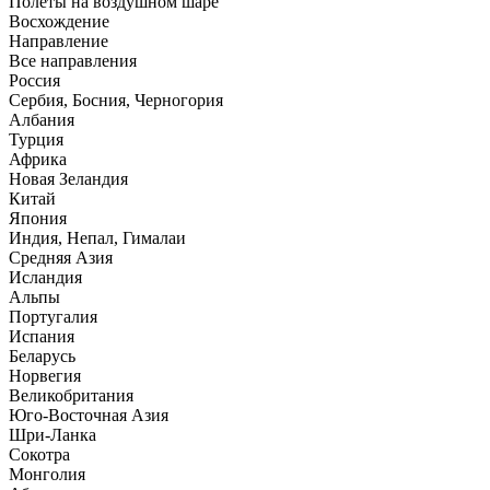
Полеты на воздушном шаре
Восхождение
Направлениe
Все направления
Россия
Сербия, Босния, Черногория
Албания
Турция
Африка
Новая Зеландия
Китай
Япония
Индия, Непал, Гималаи
Средняя Азия
Исландия
Альпы
Португалия
Испания
Беларусь
Норвегия
Великобритания
Юго-Восточная Азия
Шри-Ланка
Сокотра
Монголия