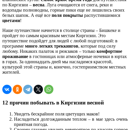
по Киргизии –
весна
. Луга очищаются от снега, реки и
водопады полноводны, горные пики еще не лишились своих
белых шапок. А ещё все
поля покрыты
распустившимися
цветами
!
Наше путешествие начнется в столице страны – Бишкеке и
пройдет по самым красивым местам Киргизии. Это
путешествие подойдет для людей с любой подготовкой: в
программе
много легких треккингов
, которые под силу
любому. Никаких палаток и рюкзаков – только
комфортное
проживание
в гостиницах или атмосферные ночевки в юртах
в горах. За одиннадцать дней мы насладимся красотой,
культурой этой страны и, конечно, гостеприимством местных
жителей.
12 причин побывать в Киргизии весной
Увидеть бескрайние поля цветущих маков!
Насладиться долгожданным теплом – в мае здесь очень
приятная погода.
Своими глазами увидеть невероятное по красоте горное