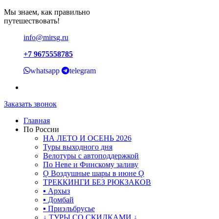
Мы знаем, как правильно
путешествовать!
info@mirsg.ru
+7 9675558785
whatsapp
telegram
Заказать звонок
Главная
По России
НА ЛЕТО И ОСЕНЬ 2026
Туры выходного дня
Велотуры с автоподдержкой
По Неве и Финскому заливу
Ǫ Воздушные шары в июне Ǫ
ТРЕККИНГИ БЕЗ РЮКЗАКОВ
▪ Архыз
▪ Домбай
▪ Приэльбрусье
↓ ТУРЫ СО СКИДКАМИ ↓