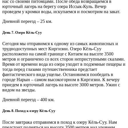
нас со своими питомцами. После обеда возвращаемся в
юрточный лагерь на берегу озера Иссык-Куль. Вечер
проведем у кромки воды, искупаемся и посмотрим на закат.
Дневной переезд – 25 км.
День 7. Озеро Кёль-Суу
Сегодня мы отправимся к одному из самых живописных и
труднодоступных мест Киргизии. Озеро Кёль-Суу
расположено на самой границе с Китаем на высоте 3500
метров и ограничено со всех сторон неприступными скалами.
Время от времени вода из озера уходит в подземные пещеры и
тогда перед глазами путешественника предстает
фантастического вида ущелье. Остановимся пообедать в
городе Нарын – самом высокогорном в Киргизии. К вечеру
приедем в юрточный лагерь на высоте 3000 метров. Ужин с
видом на звезды.
Дневной переезд – 400 км.
День 8. Поход к озеру Кёль-Суу
После завтрака отправимся в поход к озеру Кёль-Суу. Нам
предстоит подняться на высоту 3500 метров над уровнем