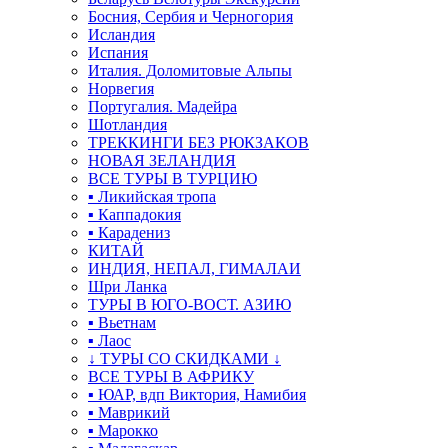
Босния, Сербия и Черногория
Исландия
Испания
Италия. Доломитовые Альпы
Норвегия
Португалия. Мадейра
Шотландия
ТРЕККИНГИ БЕЗ РЮКЗАКОВ
НОВАЯ ЗЕЛАНДИЯ
ВСЕ ТУРЫ В ТУРЦИЮ
▪ Ликийская тропа
▪ Каппадокия
▪ Карадениз
КИТАЙ
ИНДИЯ, НЕПАЛ, ГИМАЛАИ
Шри Ланка
ТУРЫ В ЮГО-ВОСТ. АЗИЮ
▪ Вьетнам
▪ Лаос
↓ ТУРЫ СО СКИДКАМИ ↓
ВСЕ ТУРЫ В АФРИКУ
▪ ЮАР, вдп Виктория, Намибия
▪ Маврикий
▪ Марокко