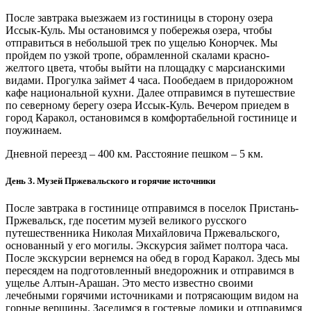
После завтрака выезжаем из гостиницы в сторону озера
Иссык-Куль. Мы остановимся у побережья озера, чтобы
отправиться в небольшой трек по ущелью Конорчек. Мы
пройдем по узкой тропе, обрамленной скалами красно-
желтого цвета, чтобы выйти на площадку с марсианскими
видами. Прогулка займет 4 часа. Пообедаем в придорожном
кафе национальной кухни. Далее отправимся в путешествие
по северному берегу озера Иссык-Куль. Вечером приедем в
город Каракол, остановимся в комфортабельной гостинице и
поужинаем.
Дневной переезд – 400 км. Расстояние пешком – 5 км.
День 3. Музей Пржевальского и горячие источники
После завтрака в гостинице отправимся в поселок Пристань-
Пржевальск, где посетим музей великого русского
путешественника Николая Михайловича Пржевальского,
основанный у его могилы. Экскурсия займет полтора часа.
После экскурсии вернемся на обед в город Каракол. Здесь мы
пересядем на подготовленный внедорожник и отправимся в
ущелье Алтын-Арашан. Это место известно своими
лечебными горячими источниками и потрясающим видом на
горные вершины. Заселимся в гостевые домики и отправимся