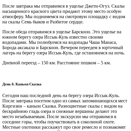
После завтрака мы отправимся в ущелье Джети-Огуз. Скалы
насыщенного красного цвета придают этому место особую
атмосферу. Мы поднимемся на смотровую площадку с видом
на скалы Семь быков и Разбитое сердце.
После обеда отправимся в ущелье Барскоон. Это ущелье на
южном берегу озера Иссык-Куль известно своими
водопадами. Мы полюбуемся на водопады Чаша Манаса,
Борода аксакала и Барскоон. Вечером переедем в юрточный
лагерь на берегу озера Иссык-Куль, где остановимся на ночь.
Дневной переезд – 150 км. Расстояние пешком – 5 км.
День 6. Каньон Сказка
Сегодня наш последний день на берегу озера Иссык-Куль.
После завтрака посетим одно из самых запоминающихся мест
Киргизии – каньон Сказка. Разноцветные скалы с видом на
бескрайнюю гладь озера и снежные вершины делают это
место незабываемым. После экскурсии мы отправимся в
соседние горы, чтобы поучаствовать в соколиной охоте.
Местные охотники расскажут про свое ремесло и познакомят