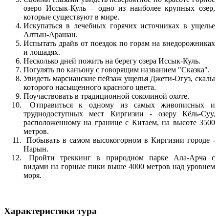
озеро Иссык-Куль – одно из наиболее крупных озер,
которые существуют в мире.
Искупаться в лечебных горячих источниках в ущелье
Алтын-Арашан.
Испытать драйв от поездок по горам на внедорожниках
и лошадях.
Несколько дней пожить на берегу озера Иссык-Куль.
Погулять по каньону с говорящим названием "Сказка".
Увидеть марсианские пейзаж ущелья Джети-Огуз, скалы
которого насыщенного красного цвета.
Поучаствовать в традиционной соколиной охоте.
Отправиться к одному из самых живописных и
труднодоступных мест Киргизии - озеру Кёль-Суу,
расположенному на границе с Китаем, на высоте 3500
метров.
Побывать в самом высокогорном в Киргизии городе -
Нарын.
Пройти треккинг в природном парке Ала-Арча с
видами на горные пики выше 4000 метров над уровнем
моря.
Характеристики тура