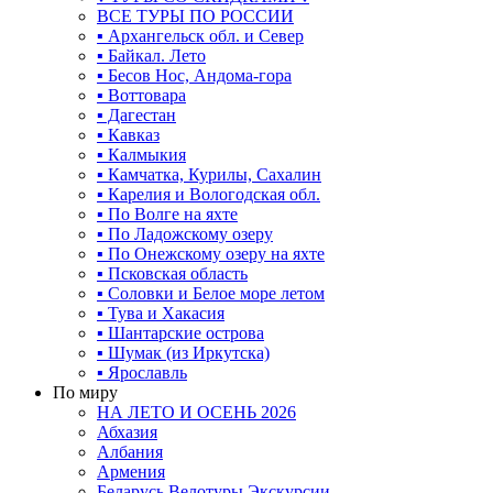
ВСЕ ТУРЫ ПО РОССИИ
▪ Архангельск обл. и Север
▪ Байкал. Лето
▪ Бесов Нос, Андома-гора
▪ Воттовара
▪ Дагестан
▪ Кавказ
▪ Калмыкия
▪ Камчатка, Курилы, Сахалин
▪ Карелия и Вологодская обл.
▪ По Волге на яхте
▪ По Ладожскому озеру
▪ По Онежскому озеру на яхте
▪ Псковская область
▪ Соловки и Белое море летом
▪ Тува и Хакасия
▪ Шантарские острова
▪ Шумак (из Иркутска)
▪ Ярославль
По миру
НА ЛЕТО И ОСЕНЬ 2026
Абхазия
Албания
Армения
Беларусь Велотуры Экскурсии